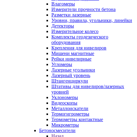
Влагомеры
Измерители прочности бетона
Разметки лазерные
Уровни, правила, угольники, линейки
Детекторы
Измерительное колесо
Комплекты геодезического
оборудования
Крепления для нивелиров
Мишени магнитные
Рейки нивелирные
Угломеры
Лазерные угольники
Лазерный уровень
Штангенциркули
Штативы для нивелиров/лазерных
уровней
Уклономеры
Видеоскопы
Металлоискатели
Термогигрометры
Термометры контактные
Микрометры
Бетоносмесители
Назад