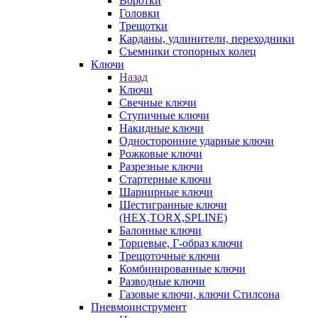
Воротки
Головки
Трещотки
Карданы, удлинители, переходники
Съемники стопорных колец
Ключи
Назад
Ключи
Свечные ключи
Ступичные ключи
Накидные ключи
Односторонние ударные ключи
Рожковые ключи
Разрезные ключи
Стартерные ключи
Шарнирные ключи
Шестигранные ключи
(HEX,TORX,SPLINE)
Балонные ключи
Торцевые, Г-образ ключи
Трещоточные ключи
Комбинированные ключи
Разводные ключи
Газовые ключи, ключи Стилсона
Пневмоинструмент