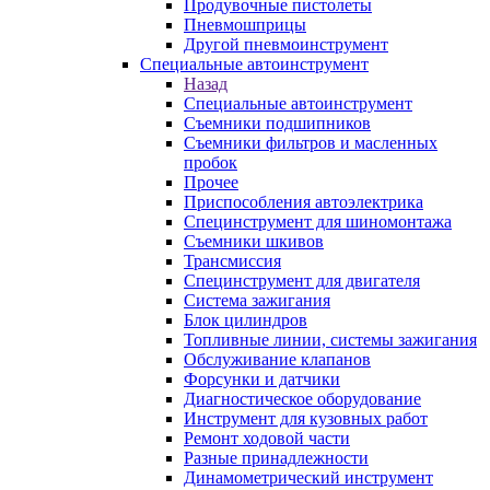
Продувочные пистолеты
Пневмошприцы
Другой пневмоинструмент
Специальные автоинструмент
Назад
Специальные автоинструмент
Съемники подшипников
Съемники фильтров и масленных
пробок
Прочее
Приспособления автоэлектрика
Специнструмент для шиномонтажа
Съемники шкивов
Трансмиссия
Специнструмент для двигателя
Система зажигания
Блок цилиндров
Топливные линии, системы зажигания
Обслуживание клапанов
Форсунки и датчики
Диагностическое оборудование
Инструмент для кузовных работ
Ремонт ходовой части
Разные принадлежности
Динамометрический инструмент