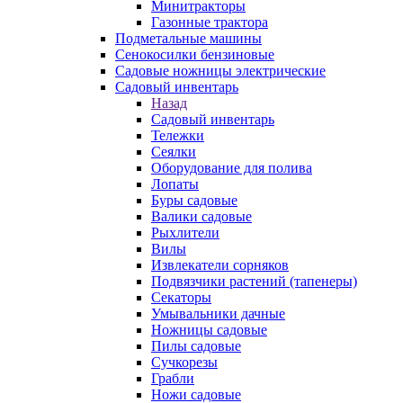
Минитракторы
Газонные трактора
Подметальные машины
Сенокосилки бензиновые
Садовые ножницы электрические
Садовый инвентарь
Назад
Садовый инвентарь
Тележки
Сеялки
Оборудование для полива
Лопаты
Буры садовые
Валики садовые
Рыхлители
Вилы
Извлекатели сорняков
Подвязчики растений (тапенеры)
Секаторы
Умывальники дачные
Ножницы садовые
Пилы садовые
Сучкорезы
Грабли
Ножи садовые