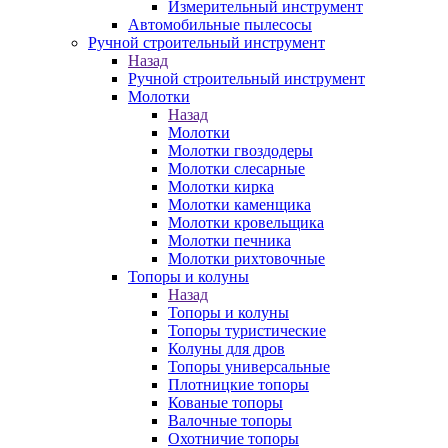
Измерительный инструмент
Автомобильные пылесосы
Ручной строительный инструмент
Назад
Ручной строительный инструмент
Молотки
Назад
Молотки
Молотки гвоздодеры
Молотки слесарные
Молотки кирка
Молотки каменщика
Молотки кровельщика
Молотки печника
Молотки рихтовочные
Топоры и колуны
Назад
Топоры и колуны
Топоры туристические
Колуны для дров
Топоры универсальные
Плотницкие топоры
Кованые топоры
Валочные топоры
Охотничие топоры