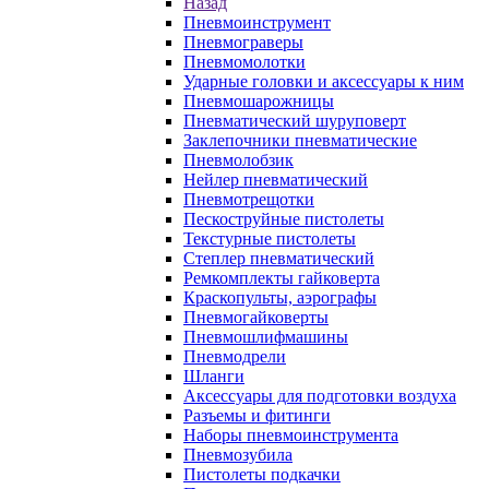
Назад
Пневмоинструмент
Пневмограверы
Пневмомолотки
Ударные головки и аксессуары к ним
Пневмошарожницы
Пневматический шуруповерт
Заклепочники пневматические
Пневмолобзик
Нейлер пневматический
Пневмотрещотки
Пескоструйные пистолеты
Текстурные пистолеты
Степлер пневматический
Ремкомплекты гайковерта
Краскопульты, аэрографы
Пневмогайковерты
Пневмошлифмашины
Пневмодрели
Шланги
Аксессуары для подготовки воздуха
Разъемы и фитинги
Наборы пневмоинструмента
Пневмозубила
Пистолеты подкачки