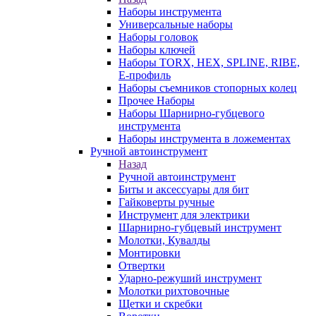
Наборы инструмента
Универсальные наборы
Наборы головок
Наборы ключей
Наборы TORX, HEX, SPLINE, RIBE,
E-профиль
Наборы съемников стопорных колец
Прочее Наборы
Наборы Шарнирно-губцевого
инструмента
Наборы инструмента в ложементах
Ручной автоинструмент
Назад
Ручной автоинструмент
Биты и аксессуары для бит
Гайковерты ручные
Инструмент для электрики
Шарнирно-губцевый инструмент
Молотки, Кувалды
Монтировки
Отвертки
Ударно-режуший инструмент
Молотки рихтовочные
Щетки и скребки