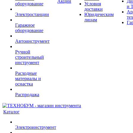
Акции
Ди
оборудование
Условия
и 
доставки
Ар
Электростанции
Юридическим
те
лицам
Га
Гаражное
оборудование
Автоинструмент
Ручной
строительный
инструмент
Расходные
материалы и
оснастка
Распродажа
Каталог
Электроинструмент