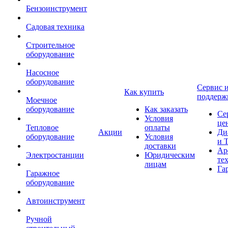
Бензоинструмент
Садовая техника
Строительное
оборудование
Насосное
оборудование
Сервис 
Как купить
поддерж
Моечное
оборудование
Как заказать
Се
Условия
це
Тепловое
оплаты
Акции
Ди
оборудование
Условия
и 
доставки
Ар
Электростанции
Юридическим
те
лицам
Га
Гаражное
оборудование
Автоинструмент
Ручной