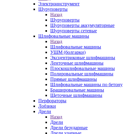
Электроинструмент
Шуруповерты
Назад
Шуруповерты
Шуруповерты аккумуляторные
Шуруповерты сетевые
Шлифовальные машины
Назад
Шлифовальные машины
УШМ (болгарки)
Эксцентриковые шлифмашины
Ленточные шлифмашины
Плоскошлифовальные машины
Полировальные шлифмашины
Прямые шлифмашины
Шлифовальные машины по бетону
Брашировальные машины
Щеточные шлифмашины
Перфораторы
Лобзики
Дрели
Назад
Дрели
Дрели безударные
Дрели ударные