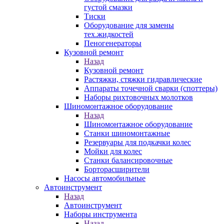
густой смазки
Тиски
Оборудование для замены
тех.жидкостей
Пеногенераторы
Кузовной ремонт
Назад
Кузовной ремонт
Растяжки, стяжки гидравлические
Аппараты точечной сварки (споттеры)
Наборы рихтовочных молотков
Шиномонтажное оборудование
Назад
Шиномонтажное оборудование
Станки шиномонтажные
Резервуары для подкачки колес
Мойки для колес
Станки балансировочные
Борторасширители
Насосы автомобильные
Автоинструмент
Назад
Автоинструмент
Наборы инструмента
Назад