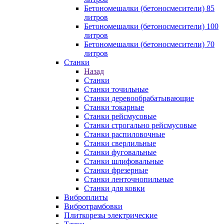
Бетономешалки (бетоносмесители) 85
литров
Бетономешалки (бетоносмесители) 100
литров
Бетономешалки (бетоносмесители) 70
литров
Станки
Назад
Станки
Станки точильные
Станки деревообрабатывающие
Станки токарные
Станки рейсмусовые
Станки строгально рейсмусовые
Станки распиловочные
Станки сверлильные
Станки фуговальные
Станки шлифовальные
Станки фрезерные
Станки ленточнопильные
Станки для ковки
Виброплиты
Вибротрамбовки
Плиткорезы электрические