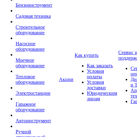
Бензоинструмент
Садовая техника
Строительное
оборудование
Насосное
оборудование
Сервис 
Как купить
поддерж
Моечное
оборудование
Как заказать
Се
Условия
це
Тепловое
оплаты
Акции
Ди
оборудование
Условия
и 
доставки
Ар
Электростанции
Юридическим
те
лицам
Га
Гаражное
оборудование
Автоинструмент
Ручной