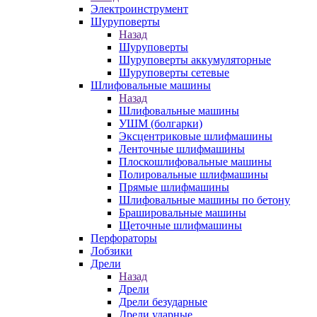
Электроинструмент
Шуруповерты
Назад
Шуруповерты
Шуруповерты аккумуляторные
Шуруповерты сетевые
Шлифовальные машины
Назад
Шлифовальные машины
УШМ (болгарки)
Эксцентриковые шлифмашины
Ленточные шлифмашины
Плоскошлифовальные машины
Полировальные шлифмашины
Прямые шлифмашины
Шлифовальные машины по бетону
Брашировальные машины
Щеточные шлифмашины
Перфораторы
Лобзики
Дрели
Назад
Дрели
Дрели безударные
Дрели ударные