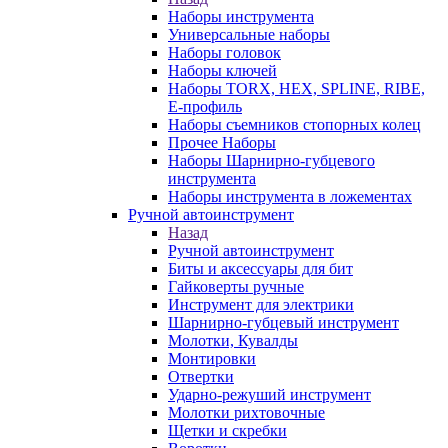
Наборы инструмента
Универсальные наборы
Наборы головок
Наборы ключей
Наборы TORX, HEX, SPLINE, RIBE,
E-профиль
Наборы съемников стопорных колец
Прочее Наборы
Наборы Шарнирно-губцевого
инструмента
Наборы инструмента в ложементах
Ручной автоинструмент
Назад
Ручной автоинструмент
Биты и аксессуары для бит
Гайковерты ручные
Инструмент для электрики
Шарнирно-губцевый инструмент
Молотки, Кувалды
Монтировки
Отвертки
Ударно-режуший инструмент
Молотки рихтовочные
Щетки и скребки