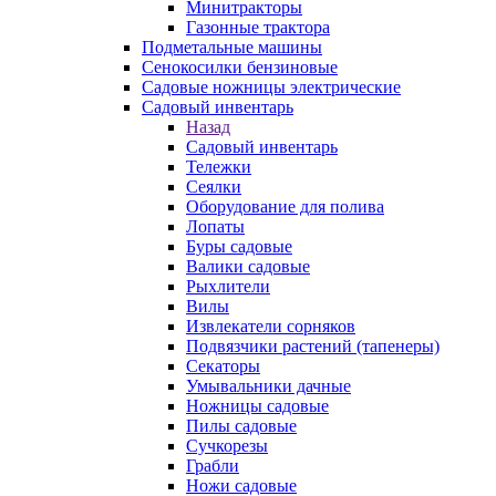
Минитракторы
Газонные трактора
Подметальные машины
Сенокосилки бензиновые
Садовые ножницы электрические
Садовый инвентарь
Назад
Садовый инвентарь
Тележки
Сеялки
Оборудование для полива
Лопаты
Буры садовые
Валики садовые
Рыхлители
Вилы
Извлекатели сорняков
Подвязчики растений (тапенеры)
Секаторы
Умывальники дачные
Ножницы садовые
Пилы садовые
Сучкорезы
Грабли
Ножи садовые