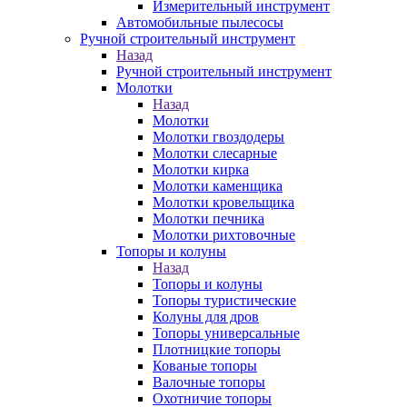
Измерительный инструмент
Автомобильные пылесосы
Ручной строительный инструмент
Назад
Ручной строительный инструмент
Молотки
Назад
Молотки
Молотки гвоздодеры
Молотки слесарные
Молотки кирка
Молотки каменщика
Молотки кровельщика
Молотки печника
Молотки рихтовочные
Топоры и колуны
Назад
Топоры и колуны
Топоры туристические
Колуны для дров
Топоры универсальные
Плотницкие топоры
Кованые топоры
Валочные топоры
Охотничие топоры