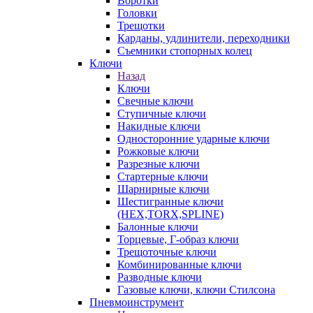
Воротки
Головки
Трещотки
Карданы, удлинители, переходники
Съемники стопорных колец
Ключи
Назад
Ключи
Свечные ключи
Ступичные ключи
Накидные ключи
Односторонние ударные ключи
Рожковые ключи
Разрезные ключи
Стартерные ключи
Шарнирные ключи
Шестигранные ключи
(HEX,TORX,SPLINE)
Балонные ключи
Торцевые, Г-образ ключи
Трещоточные ключи
Комбинированные ключи
Разводные ключи
Газовые ключи, ключи Стилсона
Пневмоинструмент