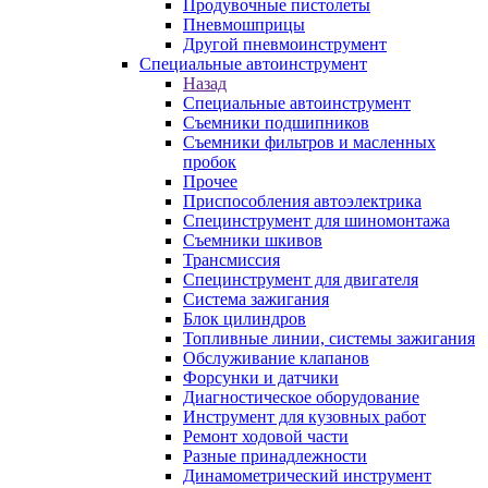
Продувочные пистолеты
Пневмошприцы
Другой пневмоинструмент
Специальные автоинструмент
Назад
Специальные автоинструмент
Съемники подшипников
Съемники фильтров и масленных
пробок
Прочее
Приспособления автоэлектрика
Специнструмент для шиномонтажа
Съемники шкивов
Трансмиссия
Специнструмент для двигателя
Система зажигания
Блок цилиндров
Топливные линии, системы зажигания
Обслуживание клапанов
Форсунки и датчики
Диагностическое оборудование
Инструмент для кузовных работ
Ремонт ходовой части
Разные принадлежности
Динамометрический инструмент