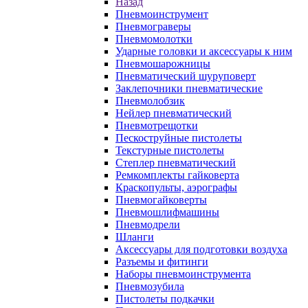
Назад
Пневмоинструмент
Пневмограверы
Пневмомолотки
Ударные головки и аксессуары к ним
Пневмошарожницы
Пневматический шуруповерт
Заклепочники пневматические
Пневмолобзик
Нейлер пневматический
Пневмотрещотки
Пескоструйные пистолеты
Текстурные пистолеты
Степлер пневматический
Ремкомплекты гайковерта
Краскопульты, аэрографы
Пневмогайковерты
Пневмошлифмашины
Пневмодрели
Шланги
Аксессуары для подготовки воздуха
Разъемы и фитинги
Наборы пневмоинструмента
Пневмозубила
Пистолеты подкачки