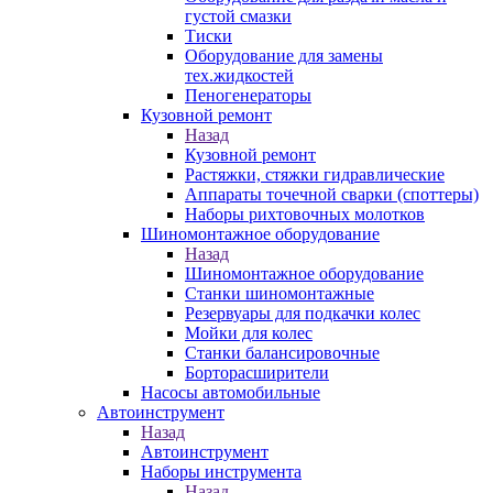
густой смазки
Тиски
Оборудование для замены
тех.жидкостей
Пеногенераторы
Кузовной ремонт
Назад
Кузовной ремонт
Растяжки, стяжки гидравлические
Аппараты точечной сварки (споттеры)
Наборы рихтовочных молотков
Шиномонтажное оборудование
Назад
Шиномонтажное оборудование
Станки шиномонтажные
Резервуары для подкачки колес
Мойки для колес
Станки балансировочные
Борторасширители
Насосы автомобильные
Автоинструмент
Назад
Автоинструмент
Наборы инструмента
Назад