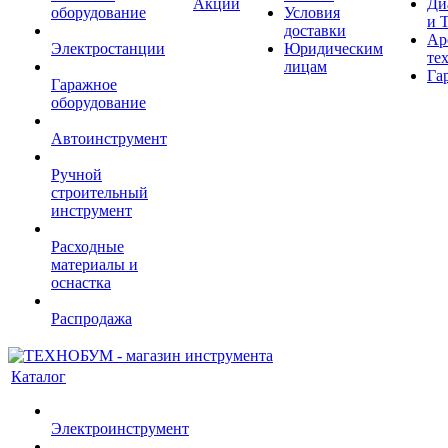
Акции
Ди
оборудование
Условия
и 
доставки
Ар
Электростанции
Юридическим
те
лицам
Га
Гаражное
оборудование
Автоинструмент
Ручной
строительный
инструмент
Расходные
материалы и
оснастка
Распродажа
Каталог
Электроинструмент