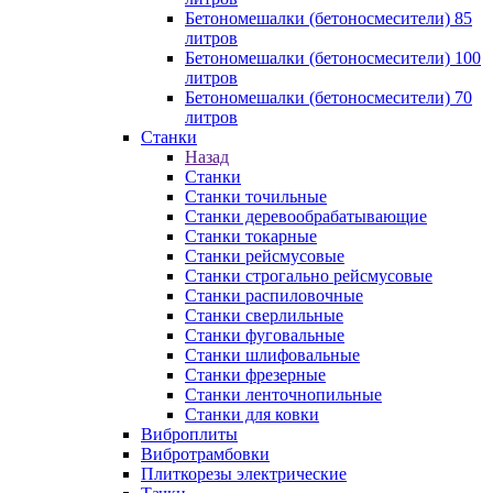
Бетономешалки (бетоносмесители) 85
литров
Бетономешалки (бетоносмесители) 100
литров
Бетономешалки (бетоносмесители) 70
литров
Станки
Назад
Станки
Станки точильные
Станки деревообрабатывающие
Станки токарные
Станки рейсмусовые
Станки строгально рейсмусовые
Станки распиловочные
Станки сверлильные
Станки фуговальные
Станки шлифовальные
Станки фрезерные
Станки ленточнопильные
Станки для ковки
Виброплиты
Вибротрамбовки
Плиткорезы электрические