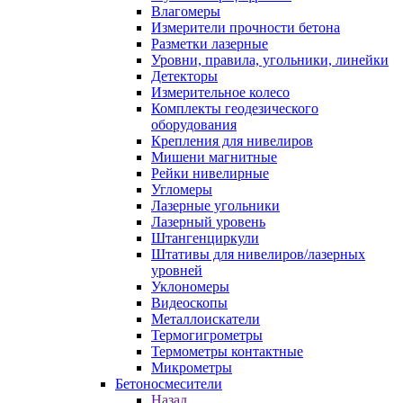
Влагомеры
Измерители прочности бетона
Разметки лазерные
Уровни, правила, угольники, линейки
Детекторы
Измерительное колесо
Комплекты геодезического
оборудования
Крепления для нивелиров
Мишени магнитные
Рейки нивелирные
Угломеры
Лазерные угольники
Лазерный уровень
Штангенциркули
Штативы для нивелиров/лазерных
уровней
Уклономеры
Видеоскопы
Металлоискатели
Термогигрометры
Термометры контактные
Микрометры
Бетоносмесители
Назад