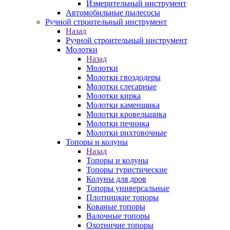
Измерительный инструмент
Автомобильные пылесосы
Ручной строительный инструмент
Назад
Ручной строительный инструмент
Молотки
Назад
Молотки
Молотки гвоздодеры
Молотки слесарные
Молотки кирка
Молотки каменщика
Молотки кровельщика
Молотки печника
Молотки рихтовочные
Топоры и колуны
Назад
Топоры и колуны
Топоры туристические
Колуны для дров
Топоры универсальные
Плотницкие топоры
Кованые топоры
Валочные топоры
Охотничие топоры