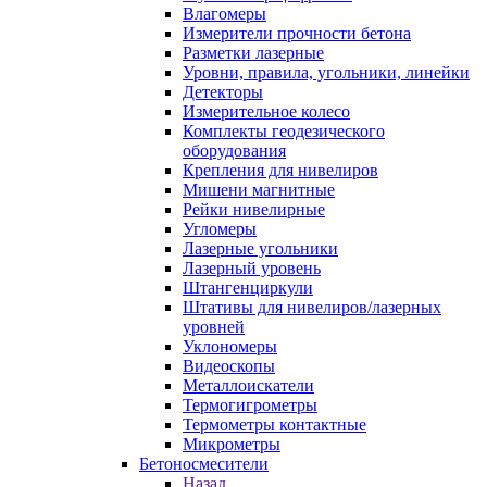
Влагомеры
Измерители прочности бетона
Разметки лазерные
Уровни, правила, угольники, линейки
Детекторы
Измерительное колесо
Комплекты геодезического
оборудования
Крепления для нивелиров
Мишени магнитные
Рейки нивелирные
Угломеры
Лазерные угольники
Лазерный уровень
Штангенциркули
Штативы для нивелиров/лазерных
уровней
Уклономеры
Видеоскопы
Металлоискатели
Термогигрометры
Термометры контактные
Микрометры
Бетоносмесители
Назад