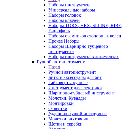
Наборы инструмента
Универсальные наборы
Наборы головок
Наборы ключей
Наборы TORX, HEX, SPLINE, RIBE,
E-профиль
Наборы съемников стопорных колец
Прочее Наборы
Наборы Шарнирно-губцевого
инструмента
Наборы инструмента в ложементах
Ручной автоинструмент
Назад
Ручной автоинструмент
Биты и аксессуары для бит
Гайковерты ручные
Инструмент для электрики
Шарнирно-губцевый инструмент
Молотки, Кувалды
Монтировки
Отвертки
Ударно-режуший инструмент
Молотки рихтовочные
Щетки и скребки