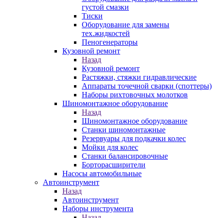
густой смазки
Тиски
Оборудование для замены
тех.жидкостей
Пеногенераторы
Кузовной ремонт
Назад
Кузовной ремонт
Растяжки, стяжки гидравлические
Аппараты точечной сварки (споттеры)
Наборы рихтовочных молотков
Шиномонтажное оборудование
Назад
Шиномонтажное оборудование
Станки шиномонтажные
Резервуары для подкачки колес
Мойки для колес
Станки балансировочные
Борторасширители
Насосы автомобильные
Автоинструмент
Назад
Автоинструмент
Наборы инструмента
Назад