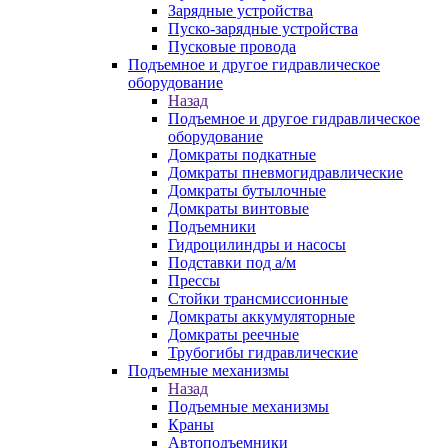
Зарядные устройства
Пуско-зарядные устройства
Пусковые провода
Подъемное и другое гидравлическое
оборудование
Назад
Подъемное и другое гидравлическое
оборудование
Домкраты подкатные
Домкраты пневмогидравлические
Домкраты бутылочные
Домкраты винтовые
Подъемники
Гидроцилиндры и насосы
Подставки под а/м
Прессы
Стойки трансмиссионные
Домкраты аккумуляторные
Домкраты реечные
Трубогибы гидравлические
Подъемные механизмы
Назад
Подъемные механизмы
Краны
Автоподъемники