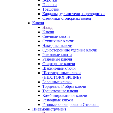
Воротки
Головки
Трещотки
Карданы, удлинители, переходники
Съемники стопорных колец
Ключи
Назад
Ключи
Свечные ключи
Ступичные ключи
Накидные ключи
Односторонние ударные ключи
Рожковые ключи
Разрезные ключи
Стартерные ключи
Шарнирные ключи
Шестигранные ключи
(HEX,TORX,SPLINE)
Балонные ключи
Торцевые, Г-образ ключи
Трещоточные ключи
Комбинированные ключи
Разводные ключи
Газовые ключи, ключи Стилсона
Пневмоинструмент