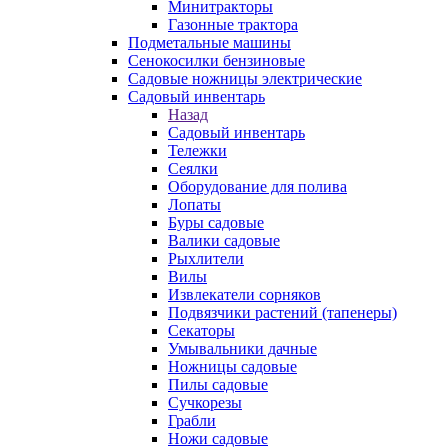
Минитракторы
Газонные трактора
Подметальные машины
Сенокосилки бензиновые
Садовые ножницы электрические
Садовый инвентарь
Назад
Садовый инвентарь
Тележки
Сеялки
Оборудование для полива
Лопаты
Буры садовые
Валики садовые
Рыхлители
Вилы
Извлекатели сорняков
Подвязчики растений (тапенеры)
Секаторы
Умывальники дачные
Ножницы садовые
Пилы садовые
Сучкорезы
Грабли
Ножи садовые