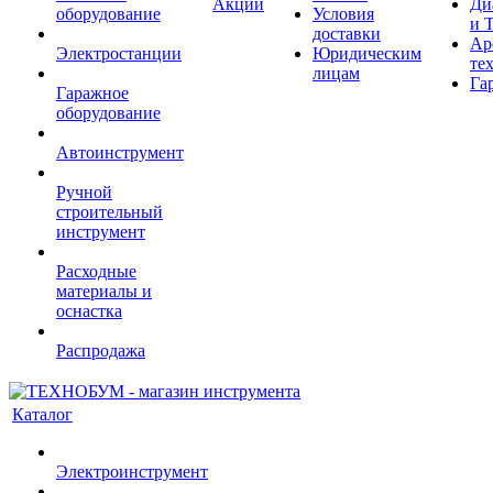
Акции
Ди
оборудование
Условия
и 
доставки
Ар
Электростанции
Юридическим
те
лицам
Га
Гаражное
оборудование
Автоинструмент
Ручной
строительный
инструмент
Расходные
материалы и
оснастка
Распродажа
Каталог
Электроинструмент