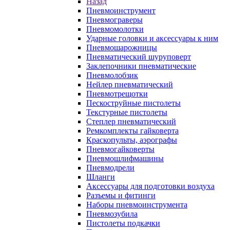
Назад
Пневмоинструмент
Пневмограверы
Пневмомолотки
Ударные головки и аксессуары к ним
Пневмошарожницы
Пневматический шуруповерт
Заклепочники пневматические
Пневмолобзик
Нейлер пневматический
Пневмотрещотки
Пескоструйные пистолеты
Текстурные пистолеты
Степлер пневматический
Ремкомплекты гайковерта
Краскопульты, аэрографы
Пневмогайковерты
Пневмошлифмашины
Пневмодрели
Шланги
Аксессуары для подготовки воздуха
Разъемы и фитинги
Наборы пневмоинструмента
Пневмозубила
Пистолеты подкачки