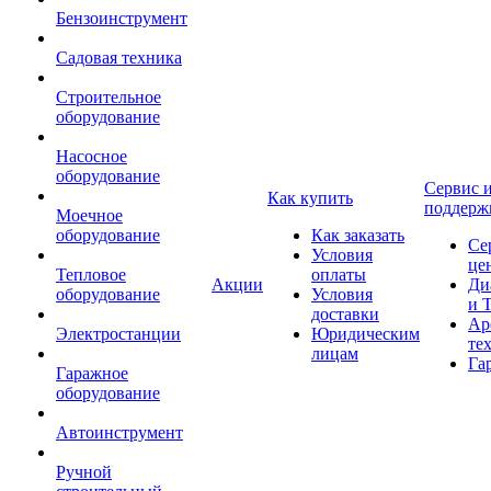
Бензоинструмент
Садовая техника
Строительное
оборудование
Насосное
оборудование
Сервис 
Как купить
поддерж
Моечное
оборудование
Как заказать
Се
Условия
це
Тепловое
оплаты
Акции
Ди
оборудование
Условия
и 
доставки
Ар
Электростанции
Юридическим
те
лицам
Га
Гаражное
оборудование
Автоинструмент
Ручной