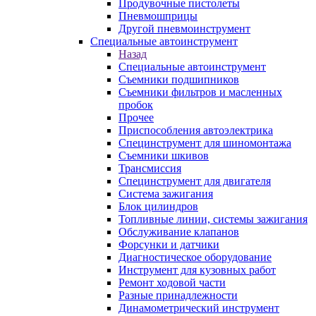
Продувочные пистолеты
Пневмошприцы
Другой пневмоинструмент
Специальные автоинструмент
Назад
Специальные автоинструмент
Съемники подшипников
Съемники фильтров и масленных
пробок
Прочее
Приспособления автоэлектрика
Специнструмент для шиномонтажа
Съемники шкивов
Трансмиссия
Специнструмент для двигателя
Система зажигания
Блок цилиндров
Топливные линии, системы зажигания
Обслуживание клапанов
Форсунки и датчики
Диагностическое оборудование
Инструмент для кузовных работ
Ремонт ходовой части
Разные принадлежности
Динамометрический инструмент