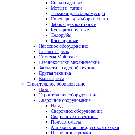
Совки садовые
Мотыги, тяпки
Тележки для сбора мусора
Скреперы для уборки снега
Заборы декоративные
Кусторезы ручные
Ледорубы
Косы ручные
Навесное оборудование
Газовый гриль
Система Multimate
Газонокосилки механические
Запчасти к садовой технике
Другая техника
Высоторезы
Строительное оборудование
Назад
Строительное оборудование
Сварочное оборудование
Назад
Сварочное оборудование
Сварочные инверторы
Полуавтоматы
Аппараты аргонодуговой сварки
Плазменные резаки