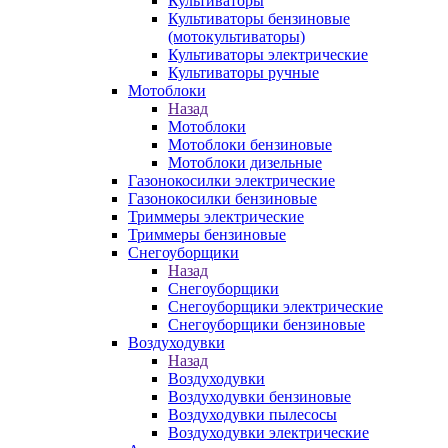
Культиваторы
Культиваторы бензиновые
(мотокультиваторы)
Культиваторы электрические
Культиваторы ручные
Мотоблоки
Назад
Мотоблоки
Мотоблоки бензиновые
Мотоблоки дизельные
Газонокосилки электрические
Газонокосилки бензиновые
Триммеры электрические
Триммеры бензиновые
Снегоуборщики
Назад
Снегоуборщики
Снегоуборщики электрические
Снегоуборщики бензиновые
Воздуходувки
Назад
Воздуходувки
Воздуходувки бензиновые
Воздуходувки пылесосы
Воздуходувки электрические