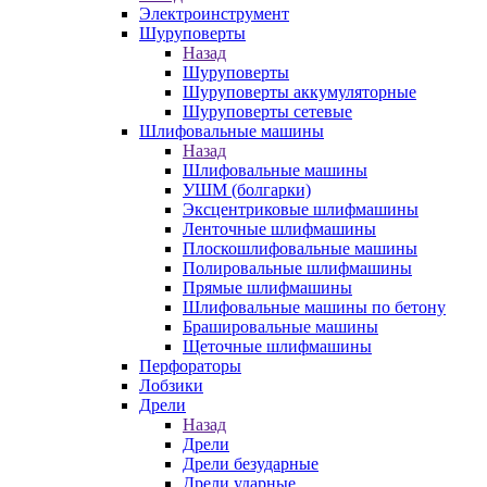
Электроинструмент
Шуруповерты
Назад
Шуруповерты
Шуруповерты аккумуляторные
Шуруповерты сетевые
Шлифовальные машины
Назад
Шлифовальные машины
УШМ (болгарки)
Эксцентриковые шлифмашины
Ленточные шлифмашины
Плоскошлифовальные машины
Полировальные шлифмашины
Прямые шлифмашины
Шлифовальные машины по бетону
Брашировальные машины
Щеточные шлифмашины
Перфораторы
Лобзики
Дрели
Назад
Дрели
Дрели безударные
Дрели ударные