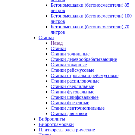
Бетономешалки (бетоносмесители) 85
литров
Бетономешалки (бетоносмесители) 100
литров
Бетономешалки (бетоносмесители) 70
литров
Станки
Назад
Станки
Станки точильные
Станки деревообрабатывающие
Станки токарные
Станки рейсмусовые
Станки строгально рейсмусовые
Станки распиловочные
Станки сверлильные
Станки фуговальные
Станки шлифовальные
Станки фрезерные
Станки ленточнопильные
Станки для ковки
Виброплиты
Вибротрамбовки
Плиткорезы электрические