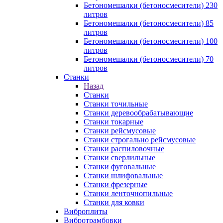
Бетономешалки (бетоносмесители) 230
литров
Бетономешалки (бетоносмесители) 85
литров
Бетономешалки (бетоносмесители) 100
литров
Бетономешалки (бетоносмесители) 70
литров
Станки
Назад
Станки
Станки точильные
Станки деревообрабатывающие
Станки токарные
Станки рейсмусовые
Станки строгально рейсмусовые
Станки распиловочные
Станки сверлильные
Станки фуговальные
Станки шлифовальные
Станки фрезерные
Станки ленточнопильные
Станки для ковки
Виброплиты
Вибротрамбовки