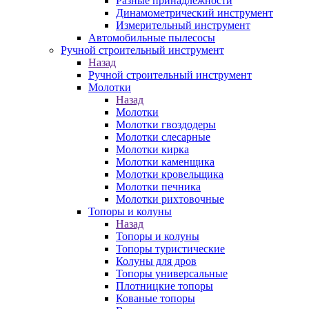
Разные принадлежности
Динамометрический инструмент
Измерительный инструмент
Автомобильные пылесосы
Ручной строительный инструмент
Назад
Ручной строительный инструмент
Молотки
Назад
Молотки
Молотки гвоздодеры
Молотки слесарные
Молотки кирка
Молотки каменщика
Молотки кровельщика
Молотки печника
Молотки рихтовочные
Топоры и колуны
Назад
Топоры и колуны
Топоры туристические
Колуны для дров
Топоры универсальные
Плотницкие топоры
Кованые топоры