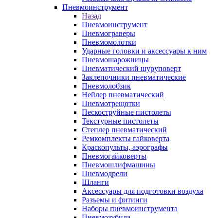
Пневмоинструмент
Назад
Пневмоинструмент
Пневмограверы
Пневмомолотки
Ударные головки и аксессуары к ним
Пневмошарожницы
Пневматический шуруповерт
Заклепочники пневматические
Пневмолобзик
Нейлер пневматический
Пневмотрещотки
Пескоструйные пистолеты
Текстурные пистолеты
Степлер пневматический
Ремкомплекты гайковерта
Краскопульты, аэрографы
Пневмогайковерты
Пневмошлифмашины
Пневмодрели
Шланги
Аксессуары для подготовки воздуха
Разъемы и фитинги
Наборы пневмоинструмента
Пневмозубила