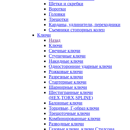
Щетки и скребки
Воротки
Головки
Трещотки
Карданы, удлинители, переходники
Съемники стопорных колец
Ключи
Назад
Ключи
Свечные ключи
Ступичные ключи
Накидные ключи
Односторонние ударные ключи
Рожковые ключи
Разрезные ключи
Стартерные ключи
Шарнирные ключи
Шестигранные ключи
(HEX,TORX,SPLINE)
Балонные ключи
Торцевые, Г-образ ключи
Трещоточные ключи
Комбинированные ключи
Разводные ключи
Газовые ключи, ключи Стилсона