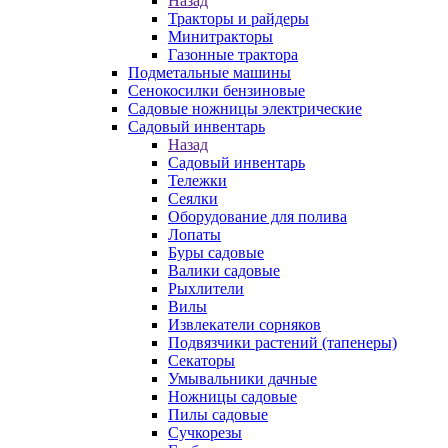
Назад
Тракторы и райдеры
Минитракторы
Газонные трактора
Подметальные машины
Сенокосилки бензиновые
Садовые ножницы электрические
Садовый инвентарь
Назад
Садовый инвентарь
Тележки
Сеялки
Оборудование для полива
Лопаты
Буры садовые
Валики садовые
Рыхлители
Вилы
Извлекатели сорняков
Подвязчики растений (тапенеры)
Секаторы
Умывальники дачные
Ножницы садовые
Пилы садовые
Сучкорезы