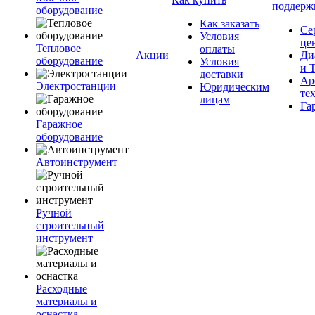
поддерж
оборудование
Как заказать
Се
Условия
це
Тепловое
оплаты
Акции
Ди
оборудование
Условия
и 
доставки
Ар
Электростанции
Юридическим
те
лицам
Га
Гаражное
оборудование
Автоинструмент
Ручной
строительный
инструмент
Расходные
материалы и
оснастка