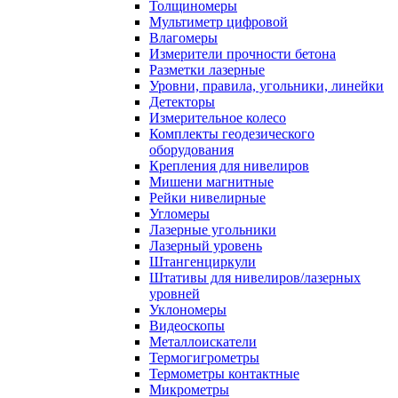
Толщиномеры
Мультиметр цифровой
Влагомеры
Измерители прочности бетона
Разметки лазерные
Уровни, правила, угольники, линейки
Детекторы
Измерительное колесо
Комплекты геодезического
оборудования
Крепления для нивелиров
Мишени магнитные
Рейки нивелирные
Угломеры
Лазерные угольники
Лазерный уровень
Штангенциркули
Штативы для нивелиров/лазерных
уровней
Уклономеры
Видеоскопы
Металлоискатели
Термогигрометры
Термометры контактные
Микрометры