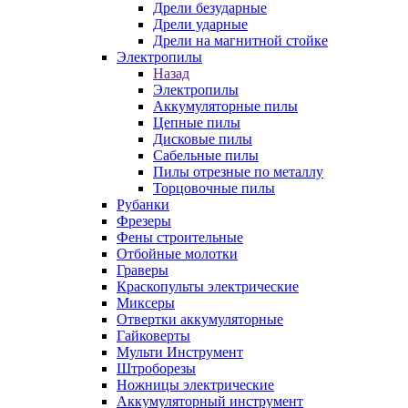
Дрели безударные
Дрели ударные
Дрели на магнитной стойке
Электропилы
Назад
Электропилы
Аккумуляторные пилы
Цепные пилы
Дисковые пилы
Сабельные пилы
Пилы отрезные по металлу
Торцовочные пилы
Рубанки
Фрезеры
Фены строительные
Отбойные молотки
Граверы
Краскопульты электрические
Миксеры
Отвертки аккумуляторные
Гайковерты
Мульти Инструмент
Штроборезы
Ножницы электрические
Аккумуляторный инструмент