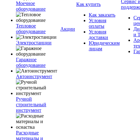
Сервис 
Моечное
Как купить
поддерж
оборудование
Как заказать
Се
Условия
це
Тепловое
оплаты
Акции
Ди
оборудование
Условия
и 
доставки
Ар
Электростанции
Юридическим
те
лицам
Га
Гаражное
оборудование
Автоинструмент
Ручной
строительный
инструмент
Расходные
материалы и