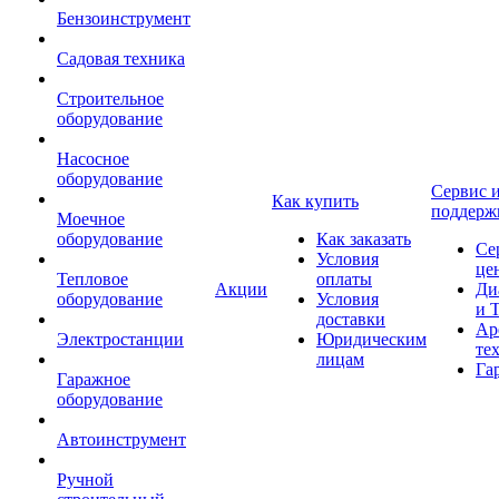
Бензоинструмент
Садовая техника
Строительное
оборудование
Насосное
оборудование
Сервис 
Как купить
поддерж
Моечное
оборудование
Как заказать
Се
Условия
це
Тепловое
оплаты
Акции
Ди
оборудование
Условия
и 
доставки
Ар
Электростанции
Юридическим
те
лицам
Га
Гаражное
оборудование
Автоинструмент
Ручной