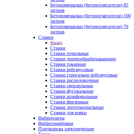
Бетономешалки (бетоносмесители) 85
литров
Бетономешалки (бетоносмесители) 100
литров
Бетономешалки (бетоносмесители) 70
литров
Станки
Назад
Станки
Станки точильные
Станки деревообрабатывающие
Станки токарные
Станки рейсмусовые
Станки строгально рейсмусовые
Станки распиловочные
Станки сверлильные
Станки фуговальные
Станки шлифовальные
Станки фрезерные
Станки ленточнопильные
Станки для ковки
Виброплиты
Вибротрамбовки
Плиткорезы электрические