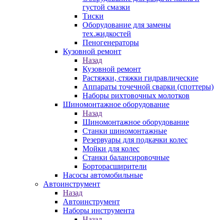
густой смазки
Тиски
Оборудование для замены
тех.жидкостей
Пеногенераторы
Кузовной ремонт
Назад
Кузовной ремонт
Растяжки, стяжки гидравлические
Аппараты точечной сварки (споттеры)
Наборы рихтовочных молотков
Шиномонтажное оборудование
Назад
Шиномонтажное оборудование
Станки шиномонтажные
Резервуары для подкачки колес
Мойки для колес
Станки балансировочные
Борторасширители
Насосы автомобильные
Автоинструмент
Назад
Автоинструмент
Наборы инструмента
Назад