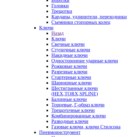
Воротки
Головки
Трещотки
Карданы, удлинители, переходники
Съемники стопорных колец
Ключи
Назад
Ключи
Свечные ключи
Ступичные ключи
Накидные ключи
Односторонние ударные ключи
Рожковые ключи
Разрезные ключи
Стартерные ключи
Шарнирные ключи
Шестигранные ключи
(HEX,TORX,SPLINE)
Балонные ключи
Торцевые, Г-образ ключи
Трещоточные ключи
Комбинированные ключи
Разводные ключи
Газовые ключи, ключи Стилсона
Пневмоинструмент