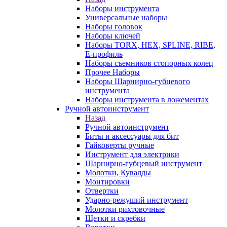
Наборы инструмента
Универсальные наборы
Наборы головок
Наборы ключей
Наборы TORX, HEX, SPLINE, RIBE,
E-профиль
Наборы съемников стопорных колец
Прочее Наборы
Наборы Шарнирно-губцевого
инструмента
Наборы инструмента в ложементах
Ручной автоинструмент
Назад
Ручной автоинструмент
Биты и аксессуары для бит
Гайковерты ручные
Инструмент для электрики
Шарнирно-губцевый инструмент
Молотки, Кувалды
Монтировки
Отвертки
Ударно-режуший инструмент
Молотки рихтовочные
Щетки и скребки