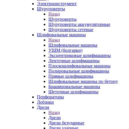
Электроинструмент
Шуруповерты
Назад
Шуруповерты
Шуруповерты аккумуляторные
Шуруповерты сетевые
Шлифовальные машины
Назад
Шлифовальные машины
УШМ (болгарки)
Эксцентриковые шлифмашины
Ленточные шлифмашины
Плоскошлифовальные машины
Полировальные шлифмашины
Прямые шлифмашины
Шлифовальные машины по бетону
Брашировальные машины
Щеточные шлифмашины
Перфораторы
Лобзики
Дрели
Назад
Дрели
Дрели безударные
Дрели ударные