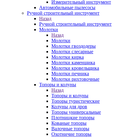
Измерительный инструмент
Автомобильные пылесосы
Ручной строительный инструмент
Назад
Ручной строительный инструмент
Молотки
Назад
Молотки
Молотки гвоздодеры
Молотки слесарные
Молотки кирка
Молотки каменщика
Молотки кровельщика
Молотки печника
Молотки рихтовочные
Топоры и колуны
Назад
Топоры и колуны
Топоры туристические
Колуны для дров
Топоры универсальные
Плотницкие топоры
Кованые топоры
Валочные топоры
Охотничие топоры