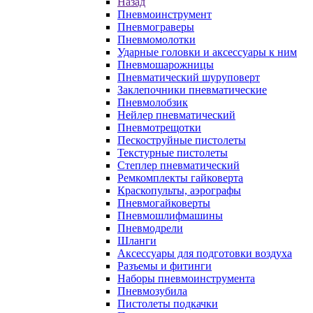
Назад
Пневмоинструмент
Пневмограверы
Пневмомолотки
Ударные головки и аксессуары к ним
Пневмошарожницы
Пневматический шуруповерт
Заклепочники пневматические
Пневмолобзик
Нейлер пневматический
Пневмотрещотки
Пескоструйные пистолеты
Текстурные пистолеты
Степлер пневматический
Ремкомплекты гайковерта
Краскопульты, аэрографы
Пневмогайковерты
Пневмошлифмашины
Пневмодрели
Шланги
Аксессуары для подготовки воздуха
Разъемы и фитинги
Наборы пневмоинструмента
Пневмозубила
Пистолеты подкачки