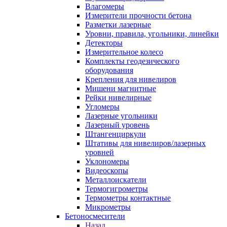
Влагомеры
Измерители прочности бетона
Разметки лазерные
Уровни, правила, угольники, линейки
Детекторы
Измерительное колесо
Комплекты геодезического
оборудования
Крепления для нивелиров
Мишени магнитные
Рейки нивелирные
Угломеры
Лазерные угольники
Лазерный уровень
Штангенциркули
Штативы для нивелиров/лазерных
уровней
Уклономеры
Видеоскопы
Металлоискатели
Термогигрометры
Термометры контактные
Микрометры
Бетоносмесители
Назад