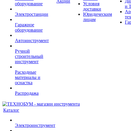
Акции
Ди
оборудование
Условия
и 
доставки
Ар
Электростанции
Юридическим
те
лицам
Га
Гаражное
оборудование
Автоинструмент
Ручной
строительный
инструмент
Расходные
материалы и
оснастка
Распродажа
Каталог
Электроинструмент