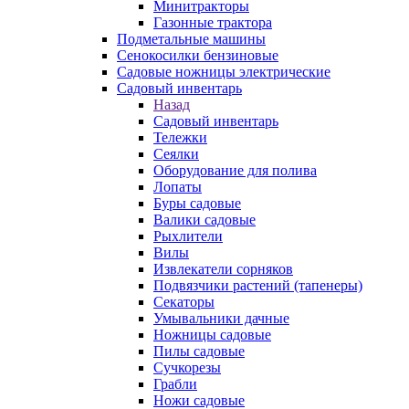
Минитракторы
Газонные трактора
Подметальные машины
Сенокосилки бензиновые
Садовые ножницы электрические
Садовый инвентарь
Назад
Садовый инвентарь
Тележки
Сеялки
Оборудование для полива
Лопаты
Буры садовые
Валики садовые
Рыхлители
Вилы
Извлекатели сорняков
Подвязчики растений (тапенеры)
Секаторы
Умывальники дачные
Ножницы садовые
Пилы садовые
Сучкорезы
Грабли
Ножи садовые