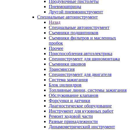
Продувочные пистолеты
Пневмошприцы
Другой пневмоинструмент
Специальные автоинструмент
Назад
Специальные автоинструмент
Съемники подшипников
Съемники фильтров и масленных
пробок
Прочее
Приспособления автоэлектрика
Специнструмент для шиномонтажа
Съемники шкивов
Трансмиссия
Специнструмент для двигателя
Система зажигания
Блок цилиндров
Топливные линии, системы зажигания
Обслуживание клапанов
Форсунки и датчики
Диагностическое оборудование
Инструмент для кузовных работ
Ремонт ходовой части
Разные принадлежности
Динамометрический инструмент