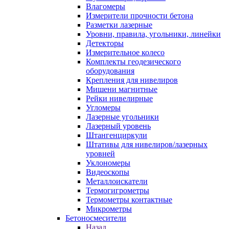
Влагомеры
Измерители прочности бетона
Разметки лазерные
Уровни, правила, угольники, линейки
Детекторы
Измерительное колесо
Комплекты геодезического
оборудования
Крепления для нивелиров
Мишени магнитные
Рейки нивелирные
Угломеры
Лазерные угольники
Лазерный уровень
Штангенциркули
Штативы для нивелиров/лазерных
уровней
Уклономеры
Видеоскопы
Металлоискатели
Термогигрометры
Термометры контактные
Микрометры
Бетоносмесители
Назад