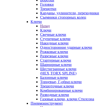
Воротки
Головки
Трещотки
Карданы, удлинители, переходники
Съемники стопорных колец
Ключи
Назад
Ключи
Свечные ключи
Ступичные ключи
Накидные ключи
Односторонние ударные ключи
Рожковые ключи
Разрезные ключи
Стартерные ключи
Шарнирные ключи
Шестигранные ключи
(HEX,TORX,SPLINE)
Балонные ключи
Торцевые, Г-образ ключи
Трещоточные ключи
Комбинированные ключи
Разводные ключи
Газовые ключи, ключи Стилсона
Пневмоинструмент