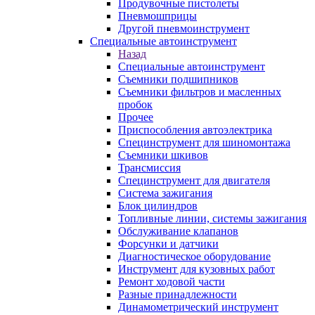
Продувочные пистолеты
Пневмошприцы
Другой пневмоинструмент
Специальные автоинструмент
Назад
Специальные автоинструмент
Съемники подшипников
Съемники фильтров и масленных
пробок
Прочее
Приспособления автоэлектрика
Специнструмент для шиномонтажа
Съемники шкивов
Трансмиссия
Специнструмент для двигателя
Система зажигания
Блок цилиндров
Топливные линии, системы зажигания
Обслуживание клапанов
Форсунки и датчики
Диагностическое оборудование
Инструмент для кузовных работ
Ремонт ходовой части
Разные принадлежности
Динамометрический инструмент