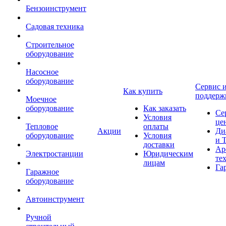
Бензоинструмент
Садовая техника
Строительное
оборудование
Насосное
оборудование
Сервис 
Как купить
поддерж
Моечное
оборудование
Как заказать
Се
Условия
це
Тепловое
оплаты
Акции
Ди
оборудование
Условия
и 
доставки
Ар
Электростанции
Юридическим
те
лицам
Га
Гаражное
оборудование
Автоинструмент
Ручной