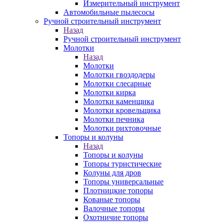
Измерительный инструмент
Автомобильные пылесосы
Ручной строительный инструмент
Назад
Ручной строительный инструмент
Молотки
Назад
Молотки
Молотки гвоздодеры
Молотки слесарные
Молотки кирка
Молотки каменщика
Молотки кровельщика
Молотки печника
Молотки рихтовочные
Топоры и колуны
Назад
Топоры и колуны
Топоры туристические
Колуны для дров
Топоры универсальные
Плотницкие топоры
Кованые топоры
Валочные топоры
Охотничие топоры