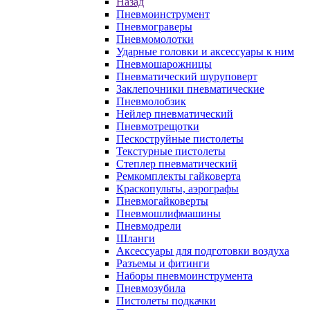
Назад
Пневмоинструмент
Пневмограверы
Пневмомолотки
Ударные головки и аксессуары к ним
Пневмошарожницы
Пневматический шуруповерт
Заклепочники пневматические
Пневмолобзик
Нейлер пневматический
Пневмотрещотки
Пескоструйные пистолеты
Текстурные пистолеты
Степлер пневматический
Ремкомплекты гайковерта
Краскопульты, аэрографы
Пневмогайковерты
Пневмошлифмашины
Пневмодрели
Шланги
Аксессуары для подготовки воздуха
Разъемы и фитинги
Наборы пневмоинструмента
Пневмозубила
Пистолеты подкачки