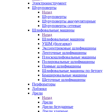
Электроинструмент
Шуруповерты
Назад
Шуруповерты
Шуруповерты аккумуляторные
Шуруповерты сетевые
Шлифовальные машины
Назад
Шлифовальные машины
УШМ (болгарки)
Эксцентриковые шлифмашины
Ленточные шлифмашины
Плоскошлифовальные машины
Полировальные шлифмашины
Прямые шлифмашины
Шлифовальные машины по бетону
Брашировальные машины
Щеточные шлифмашины
Перфораторы
Лобзики
Дрели
Назад
Дрели
Дрели безударные
Дрели ударные