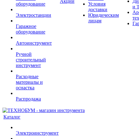
Акции
Ди
оборудование
Условия
и 
доставки
Ар
Электростанции
Юридическим
те
лицам
Га
Гаражное
оборудование
Автоинструмент
Ручной
строительный
инструмент
Расходные
материалы и
оснастка
Распродажа
Каталог
Электроинструмент