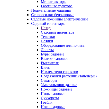
Минитракторы
Газонные трактора
Подметальные машины
Сенокосилки бензиновые
Садовые ножницы электрические
Садовый инвентарь
Назад
Садовый инвентарь
Тележки
Сеялки
Оборудование для полива
Лопаты
Буры садовые
Валики садовые
Рыхлители
Вилы
Извлекатели сорняков
Подвязчики растений (тапенеры)
Секаторы
Умывальники дачные
Ножницы садовые
Пилы садовые
Сучкорезы
Грабли
Ножи садовые