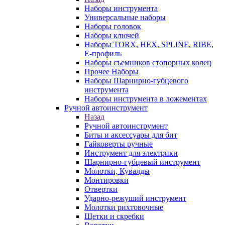
Наборы инструмента
Универсальные наборы
Наборы головок
Наборы ключей
Наборы TORX, HEX, SPLINE, RIBE,
E-профиль
Наборы съемников стопорных колец
Прочее Наборы
Наборы Шарнирно-губцевого
инструмента
Наборы инструмента в ложементах
Ручной автоинструмент
Назад
Ручной автоинструмент
Биты и аксессуары для бит
Гайковерты ручные
Инструмент для электрики
Шарнирно-губцевый инструмент
Молотки, Кувалды
Монтировки
Отвертки
Ударно-режуший инструмент
Молотки рихтовочные
Щетки и скребки