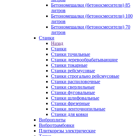
Бетономешалки (бетоносмесители) 85
литров
Бетономешалки (бетоносмесители) 100
литров
Бетономешалки (бетоносмесители) 70
литров
Станки
Назад
Станки
Станки точильные
Станки деревообрабатывающие
Станки токарные
Станки рейсмусовые
Станки строгально рейсмусовые
Станки распиловочные
Станки сверлильные
Станки фуговальные
Станки шлифовальные
Станки фрезерные
Станки ленточнопильные
Станки для ковки
Виброплиты
Вибротрамбовки
Плиткорезы электрические