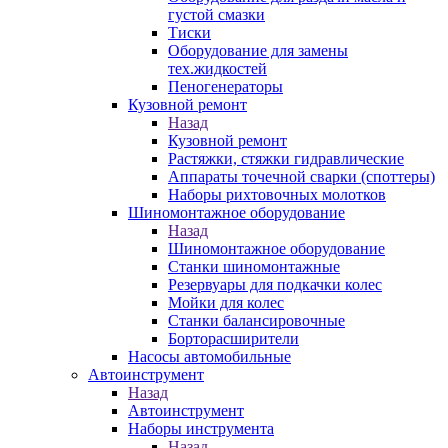
густой смазки
Тиски
Оборудование для замены
тех.жидкостей
Пеногенераторы
Кузовной ремонт
Назад
Кузовной ремонт
Растяжки, стяжки гидравлические
Аппараты точечной сварки (споттеры)
Наборы рихтовочных молотков
Шиномонтажное оборудование
Назад
Шиномонтажное оборудование
Станки шиномонтажные
Резервуары для подкачки колес
Мойки для колес
Станки балансировочные
Борторасширители
Насосы автомобильные
Автоинструмент
Назад
Автоинструмент
Наборы инструмента
Назад