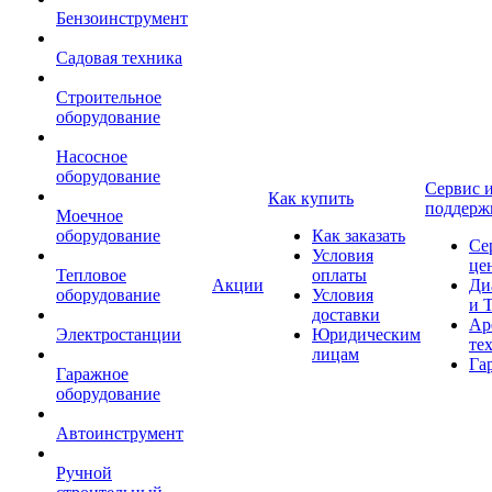
Бензоинструмент
Садовая техника
Строительное
оборудование
Насосное
оборудование
Сервис 
Как купить
поддерж
Моечное
оборудование
Как заказать
Се
Условия
це
Тепловое
оплаты
Акции
Ди
оборудование
Условия
и 
доставки
Ар
Электростанции
Юридическим
те
лицам
Га
Гаражное
оборудование
Автоинструмент
Ручной