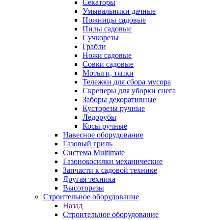
Секаторы
Умывальники дачные
Ножницы садовые
Пилы садовые
Сучкорезы
Грабли
Ножи садовые
Совки садовые
Мотыги, тяпки
Тележки для сбора мусора
Скреперы для уборки снега
Заборы декоративные
Кусторезы ручные
Ледорубы
Косы ручные
Навесное оборудование
Газовый гриль
Система Multimate
Газонокосилки механические
Запчасти к садовой технике
Другая техника
Высоторезы
Строительное оборудование
Назад
Строительное оборудование