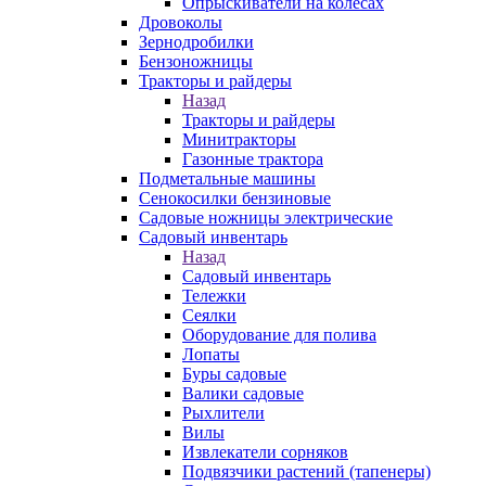
Опрыскиватели на колесах
Дровоколы
Зернодробилки
Бензоножницы
Тракторы и райдеры
Назад
Тракторы и райдеры
Минитракторы
Газонные трактора
Подметальные машины
Сенокосилки бензиновые
Садовые ножницы электрические
Садовый инвентарь
Назад
Садовый инвентарь
Тележки
Сеялки
Оборудование для полива
Лопаты
Буры садовые
Валики садовые
Рыхлители
Вилы
Извлекатели сорняков
Подвязчики растений (тапенеры)