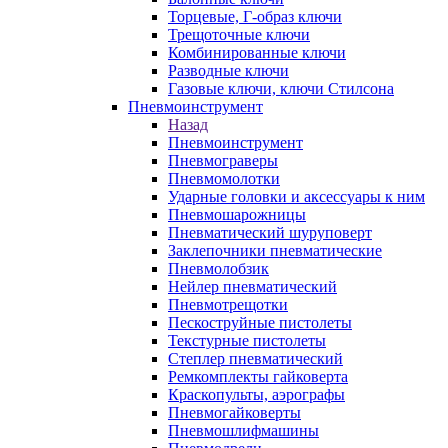
Торцевые, Г-образ ключи
Трещоточные ключи
Комбинированные ключи
Разводные ключи
Газовые ключи, ключи Стилсона
Пневмоинструмент
Назад
Пневмоинструмент
Пневмограверы
Пневмомолотки
Ударные головки и аксессуары к ним
Пневмошарожницы
Пневматический шуруповерт
Заклепочники пневматические
Пневмолобзик
Нейлер пневматический
Пневмотрещотки
Пескоструйные пистолеты
Текстурные пистолеты
Степлер пневматический
Ремкомплекты гайковерта
Краскопульты, аэрографы
Пневмогайковерты
Пневмошлифмашины