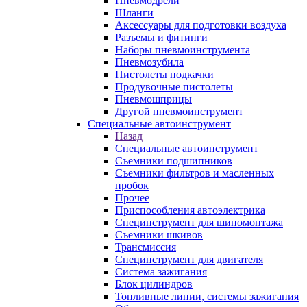
Пневмодрели
Шланги
Аксессуары для подготовки воздуха
Разъемы и фитинги
Наборы пневмоинструмента
Пневмозубила
Пистолеты подкачки
Продувочные пистолеты
Пневмошприцы
Другой пневмоинструмент
Специальные автоинструмент
Назад
Специальные автоинструмент
Съемники подшипников
Съемники фильтров и масленных
пробок
Прочее
Приспособления автоэлектрика
Специнструмент для шиномонтажа
Съемники шкивов
Трансмиссия
Специнструмент для двигателя
Система зажигания
Блок цилиндров
Топливные линии, системы зажигания