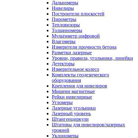
Дальномеры
Нивелиры
Построители плоскостей
Пирометры
Тепловизоры
Толщиномеры
Мультиметр цифровой
Влагомеры
Измерители прочности бетона
Разметки лазерные
Уровни, правила, угольники, линейки
Детекторы
Измерительное колесо
Комплекты геодезического
оборудования
Крепления для нивелиров
Мишени магнитные
Рейки нивелирные
Угломеры
Лазерные угольники
Лазерный уровень
Штангенциркули
Штативы для нивелиров/лазерных
уровней
Уклономеры