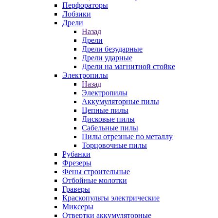
Перфораторы
Лобзики
Дрели
Назад
Дрели
Дрели безударные
Дрели ударные
Дрели на магнитной стойке
Электропилы
Назад
Электропилы
Аккумуляторные пилы
Цепные пилы
Дисковые пилы
Сабельные пилы
Пилы отрезные по металлу
Торцовочные пилы
Рубанки
Фрезеры
Фены строительные
Отбойные молотки
Граверы
Краскопульты электрические
Миксеры
Отвертки аккумуляторные