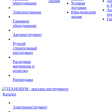
Акции
Ди
оборудование
Условия
и 
доставки
Ар
Электростанции
Юридическим
те
лицам
Га
Гаражное
оборудование
Автоинструмент
Ручной
строительный
инструмент
Расходные
материалы и
оснастка
Распродажа
Каталог
Электроинструмент