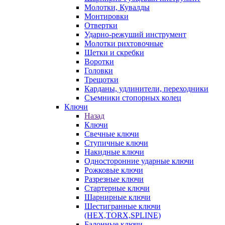
Молотки, Кувалды
Монтировки
Отвертки
Ударно-режуший инструмент
Молотки рихтовочные
Щетки и скребки
Воротки
Головки
Трещотки
Карданы, удлинители, переходники
Съемники стопорных колец
Ключи
Назад
Ключи
Свечные ключи
Ступичные ключи
Накидные ключи
Односторонние ударные ключи
Рожковые ключи
Разрезные ключи
Стартерные ключи
Шарнирные ключи
Шестигранные ключи
(HEX,TORX,SPLINE)
Балонные ключи