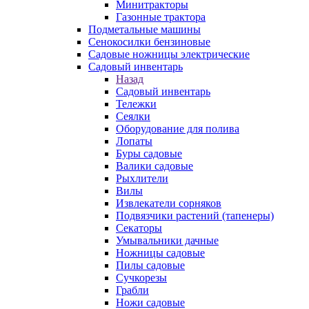
Минитракторы
Газонные трактора
Подметальные машины
Сенокосилки бензиновые
Садовые ножницы электрические
Садовый инвентарь
Назад
Садовый инвентарь
Тележки
Сеялки
Оборудование для полива
Лопаты
Буры садовые
Валики садовые
Рыхлители
Вилы
Извлекатели сорняков
Подвязчики растений (тапенеры)
Секаторы
Умывальники дачные
Ножницы садовые
Пилы садовые
Сучкорезы
Грабли
Ножи садовые