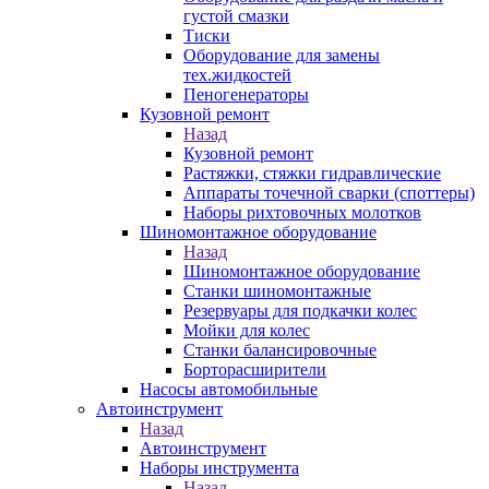
густой смазки
Тиски
Оборудование для замены
тех.жидкостей
Пеногенераторы
Кузовной ремонт
Назад
Кузовной ремонт
Растяжки, стяжки гидравлические
Аппараты точечной сварки (споттеры)
Наборы рихтовочных молотков
Шиномонтажное оборудование
Назад
Шиномонтажное оборудование
Станки шиномонтажные
Резервуары для подкачки колес
Мойки для колес
Станки балансировочные
Борторасширители
Насосы автомобильные
Автоинструмент
Назад
Автоинструмент
Наборы инструмента
Назад