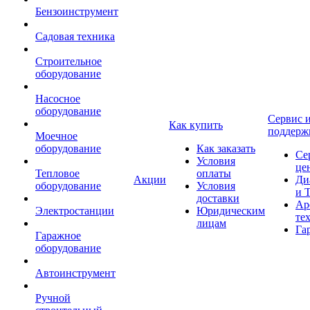
Бензоинструмент
Садовая техника
Строительное
оборудование
Насосное
оборудование
Сервис 
Как купить
поддерж
Моечное
оборудование
Как заказать
Се
Условия
це
Тепловое
оплаты
Акции
Ди
оборудование
Условия
и 
доставки
Ар
Электростанции
Юридическим
те
лицам
Га
Гаражное
оборудование
Автоинструмент
Ручной