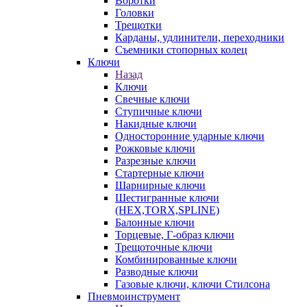
Воротки
Головки
Трещотки
Карданы, удлинители, переходники
Съемники стопорных колец
Ключи
Назад
Ключи
Свечные ключи
Ступичные ключи
Накидные ключи
Односторонние ударные ключи
Рожковые ключи
Разрезные ключи
Стартерные ключи
Шарнирные ключи
Шестигранные ключи
(HEX,TORX,SPLINE)
Балонные ключи
Торцевые, Г-образ ключи
Трещоточные ключи
Комбинированные ключи
Разводные ключи
Газовые ключи, ключи Стилсона
Пневмоинструмент