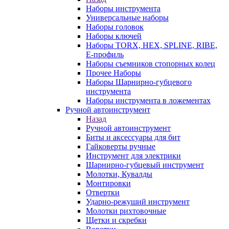
Наборы инструмента
Универсальные наборы
Наборы головок
Наборы ключей
Наборы TORX, HEX, SPLINE, RIBE,
E-профиль
Наборы съемников стопорных колец
Прочее Наборы
Наборы Шарнирно-губцевого
инструмента
Наборы инструмента в ложементах
Ручной автоинструмент
Назад
Ручной автоинструмент
Биты и аксессуары для бит
Гайковерты ручные
Инструмент для электрики
Шарнирно-губцевый инструмент
Молотки, Кувалды
Монтировки
Отвертки
Ударно-режуший инструмент
Молотки рихтовочные
Щетки и скребки