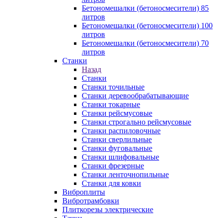
Бетономешалки (бетоносмесители) 85
литров
Бетономешалки (бетоносмесители) 100
литров
Бетономешалки (бетоносмесители) 70
литров
Станки
Назад
Станки
Станки точильные
Станки деревообрабатывающие
Станки токарные
Станки рейсмусовые
Станки строгально рейсмусовые
Станки распиловочные
Станки сверлильные
Станки фуговальные
Станки шлифовальные
Станки фрезерные
Станки ленточнопильные
Станки для ковки
Виброплиты
Вибротрамбовки
Плиткорезы электрические