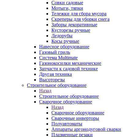
Совки садовые
Мотыги, тяпки
Тележки для сбора мусора
Скреперы для уборки снега
Заборы декоративные
Кусторезы ручные
Ледорубы
Косы ручные
Навесное оборудование
Газовый гриль
Система Multimate
Газонокосилки механические
Запчасти к садовой технике
Другая техника
Высоторезы
Строительное оборудование
Назад
Строительное оборудование
Сварочное оборудование
Назад
Сварочное оборудование
Сварочные инверторы
Полуавтоматы
Аппараты аргонодуговой сварки
Плазменные резаки