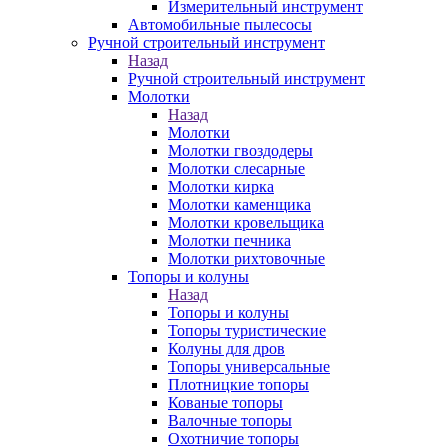
Измерительный инструмент
Автомобильные пылесосы
Ручной строительный инструмент
Назад
Ручной строительный инструмент
Молотки
Назад
Молотки
Молотки гвоздодеры
Молотки слесарные
Молотки кирка
Молотки каменщика
Молотки кровельщика
Молотки печника
Молотки рихтовочные
Топоры и колуны
Назад
Топоры и колуны
Топоры туристические
Колуны для дров
Топоры универсальные
Плотницкие топоры
Кованые топоры
Валочные топоры
Охотничие топоры