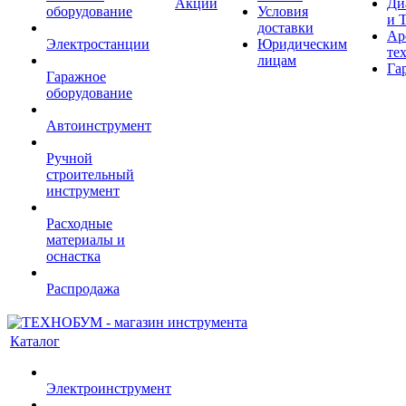
Акции
Ди
оборудование
Условия
и 
доставки
Ар
Электростанции
Юридическим
те
лицам
Га
Гаражное
оборудование
Автоинструмент
Ручной
строительный
инструмент
Расходные
материалы и
оснастка
Распродажа
Каталог
Электроинструмент