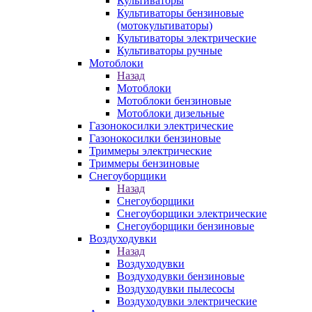
Культиваторы
Культиваторы бензиновые
(мотокультиваторы)
Культиваторы электрические
Культиваторы ручные
Мотоблоки
Назад
Мотоблоки
Мотоблоки бензиновые
Мотоблоки дизельные
Газонокосилки электрические
Газонокосилки бензиновые
Триммеры электрические
Триммеры бензиновые
Снегоуборщики
Назад
Снегоуборщики
Снегоуборщики электрические
Снегоуборщики бензиновые
Воздуходувки
Назад
Воздуходувки
Воздуходувки бензиновые
Воздуходувки пылесосы
Воздуходувки электрические