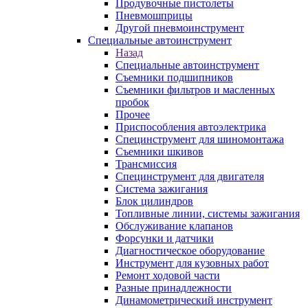
Продувочные пистолеты
Пневмошприцы
Другой пневмоинструмент
Специальные автоинструмент
Назад
Специальные автоинструмент
Съемники подшипников
Съемники фильтров и масленных
пробок
Прочее
Приспособления автоэлектрика
Специнструмент для шиномонтажа
Съемники шкивов
Трансмиссия
Специнструмент для двигателя
Система зажигания
Блок цилиндров
Топливные линии, системы зажигания
Обслуживание клапанов
Форсунки и датчики
Диагностическое оборудование
Инструмент для кузовных работ
Ремонт ходовой части
Разные принадлежности
Динамометрический инструмент