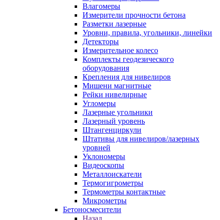
Влагомеры
Измерители прочности бетона
Разметки лазерные
Уровни, правила, угольники, линейки
Детекторы
Измерительное колесо
Комплекты геодезического
оборудования
Крепления для нивелиров
Мишени магнитные
Рейки нивелирные
Угломеры
Лазерные угольники
Лазерный уровень
Штангенциркули
Штативы для нивелиров/лазерных
уровней
Уклономеры
Видеоскопы
Металлоискатели
Термогигрометры
Термометры контактные
Микрометры
Бетоносмесители
Назад