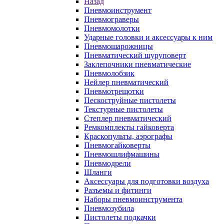
Назад
Пневмоинструмент
Пневмограверы
Пневмомолотки
Ударные головки и аксессуары к ним
Пневмошарожницы
Пневматический шуруповерт
Заклепочники пневматические
Пневмолобзик
Нейлер пневматический
Пневмотрещотки
Пескоструйные пистолеты
Текстурные пистолеты
Степлер пневматический
Ремкомплекты гайковерта
Краскопульты, аэрографы
Пневмогайковерты
Пневмошлифмашины
Пневмодрели
Шланги
Аксессуары для подготовки воздуха
Разъемы и фитинги
Наборы пневмоинструмента
Пневмозубила
Пистолеты подкачки