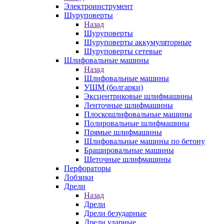
Электроинструмент
Шуруповерты
Назад
Шуруповерты
Шуруповерты аккумуляторные
Шуруповерты сетевые
Шлифовальные машины
Назад
Шлифовальные машины
УШМ (болгарки)
Эксцентриковые шлифмашины
Ленточные шлифмашины
Плоскошлифовальные машины
Полировальные шлифмашины
Прямые шлифмашины
Шлифовальные машины по бетону
Брашировальные машины
Щеточные шлифмашины
Перфораторы
Лобзики
Дрели
Назад
Дрели
Дрели безударные
Дрели ударные