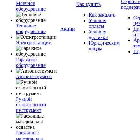
Сервис 
Моечное
Как купить
поддерж
оборудование
Как заказать
Се
Условия
це
Тепловое
оплаты
Акции
Ди
оборудование
Условия
и 
доставки
Ар
Электростанции
Юридическим
те
лицам
Га
Гаражное
оборудование
Автоинструмент
Ручной
строительный
инструмент
Расходные
материалы и