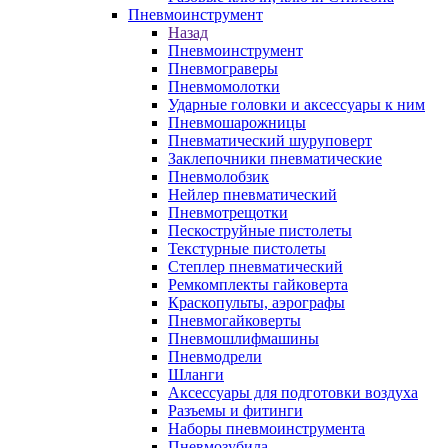
Пневмоинструмент
Назад
Пневмоинструмент
Пневмограверы
Пневмомолотки
Ударные головки и аксессуары к ним
Пневмошарожницы
Пневматический шуруповерт
Заклепочники пневматические
Пневмолобзик
Нейлер пневматический
Пневмотрещотки
Пескоструйные пистолеты
Текстурные пистолеты
Степлер пневматический
Ремкомплекты гайковерта
Краскопульты, аэрографы
Пневмогайковерты
Пневмошлифмашины
Пневмодрели
Шланги
Аксессуары для подготовки воздуха
Разъемы и фитинги
Наборы пневмоинструмента
Пневмозубила