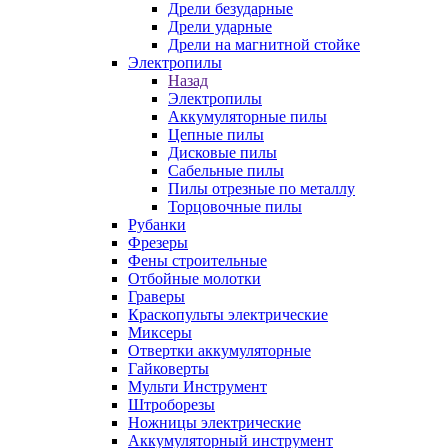
Дрели безударные
Дрели ударные
Дрели на магнитной стойке
Электропилы
Назад
Электропилы
Аккумуляторные пилы
Цепные пилы
Дисковые пилы
Сабельные пилы
Пилы отрезные по металлу
Торцовочные пилы
Рубанки
Фрезеры
Фены строительные
Отбойные молотки
Граверы
Краскопульты электрические
Миксеры
Отвертки аккумуляторные
Гайковерты
Мульти Инструмент
Штроборезы
Ножницы электрические
Аккумуляторный инструмент