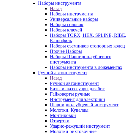
Наборы инструмента
Назад
Наборы инструмента
Универсальные наборы
Наборы головок
Наборы ключей
Наборы TORX, HEX, SPLINE, RIBE,
E-профиль
Наборы съемников стопорных колец
Прочее Наборы
Наборы Шарнирно-губцевого
инструмента
Наборы инструмента в ложементах
Ручной автоинструмент
Назад
Ручной автоинструмент
Биты и аксессуары для бит
Гайковерты ручные
Инструмент для электрики
Шарнирно-губцевый инструмент
Молотки, Кувалды
Монтировки
Отвертки
Ударно-режуший инструмент
Молотки рихтовочные