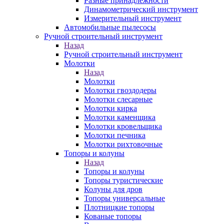
Разные принадлежности
Динамометрический инструмент
Измерительный инструмент
Автомобильные пылесосы
Ручной строительный инструмент
Назад
Ручной строительный инструмент
Молотки
Назад
Молотки
Молотки гвоздодеры
Молотки слесарные
Молотки кирка
Молотки каменщика
Молотки кровельщика
Молотки печника
Молотки рихтовочные
Топоры и колуны
Назад
Топоры и колуны
Топоры туристические
Колуны для дров
Топоры универсальные
Плотницкие топоры
Кованые топоры