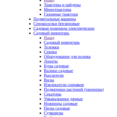
Назад
Тракторы и райдеры
Минитракторы
Газонные трактора
Подметальные машины
Сенокосилки бензиновые
Садовые ножницы электрические
Садовый инвентарь
Назад
Садовый инвентарь
Тележки
Сеялки
Оборудование для полива
Лопаты
Буры садовые
Валики садовые
Рыхлители
Вилы
Извлекатели сорняков
Подвязчики растений (тапенеры)
Секаторы
Умывальники дачные
Ножницы садовые
Пилы садовые
Сучкорезы