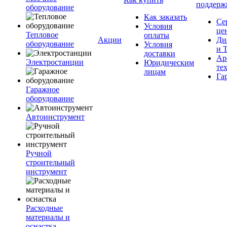
поддерж
оборудование
Как заказать
Се
Условия
це
Тепловое
оплаты
Акции
Ди
оборудование
Условия
и 
доставки
Ар
Электростанции
Юридическим
те
лицам
Га
Гаражное
оборудование
Автоинструмент
Ручной
строительный
инструмент
Расходные
материалы и
оснастка