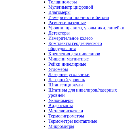
Толщиномеры
Мультиметр цифровой
Влагомеры
Измерители прочности бетона
Разметки лазерные
Уровни, правила, угольники, линейки
Детекторы
Измерительное колесо
Комплекты геодезического
оборудования
Крепления для нивелиров
Мишени магнитные
Рейки нивелирные
Угломеры
Лазерные угольники
Лазерный уровень
Штангенциркули
Штативы для нивелиров/лазерных
уровней
Уклономеры
Видеоскопы
Металлоискатели
Термогигрометры
Термометры контактные
Микрометры