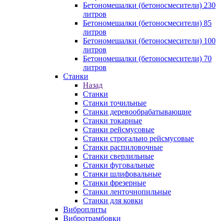
Бетономешалки (бетоносмесители) 230
литров
Бетономешалки (бетоносмесители) 85
литров
Бетономешалки (бетоносмесители) 100
литров
Бетономешалки (бетоносмесители) 70
литров
Станки
Назад
Станки
Станки точильные
Станки деревообрабатывающие
Станки токарные
Станки рейсмусовые
Станки строгально рейсмусовые
Станки распиловочные
Станки сверлильные
Станки фуговальные
Станки шлифовальные
Станки фрезерные
Станки ленточнопильные
Станки для ковки
Виброплиты
Вибротрамбовки