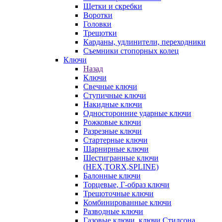
Щетки и скребки
Воротки
Головки
Трещотки
Карданы, удлинители, переходники
Съемники стопорных колец
Ключи
Назад
Ключи
Свечные ключи
Ступичные ключи
Накидные ключи
Односторонние ударные ключи
Рожковые ключи
Разрезные ключи
Стартерные ключи
Шарнирные ключи
Шестигранные ключи
(HEX,TORX,SPLINE)
Балонные ключи
Торцевые, Г-образ ключи
Трещоточные ключи
Комбинированные ключи
Разводные ключи
Газовые ключи, ключи Стилсона