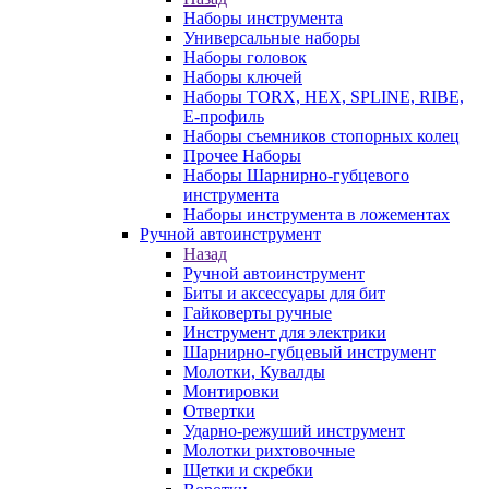
Наборы инструмента
Универсальные наборы
Наборы головок
Наборы ключей
Наборы TORX, HEX, SPLINE, RIBE,
E-профиль
Наборы съемников стопорных колец
Прочее Наборы
Наборы Шарнирно-губцевого
инструмента
Наборы инструмента в ложементах
Ручной автоинструмент
Назад
Ручной автоинструмент
Биты и аксессуары для бит
Гайковерты ручные
Инструмент для электрики
Шарнирно-губцевый инструмент
Молотки, Кувалды
Монтировки
Отвертки
Ударно-режуший инструмент
Молотки рихтовочные
Щетки и скребки