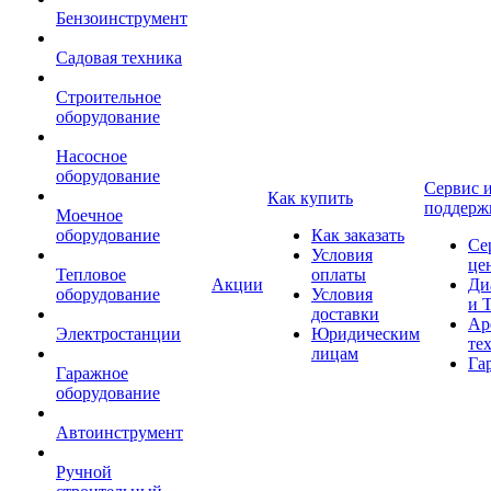
Бензоинструмент
Садовая техника
Строительное
оборудование
Насосное
оборудование
Сервис 
Как купить
поддерж
Моечное
оборудование
Как заказать
Се
Условия
це
Тепловое
оплаты
Акции
Ди
оборудование
Условия
и 
доставки
Ар
Электростанции
Юридическим
те
лицам
Га
Гаражное
оборудование
Автоинструмент
Ручной