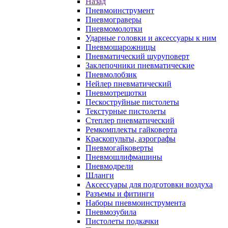
Назад
Пневмоинструмент
Пневмограверы
Пневмомолотки
Ударные головки и аксессуары к ним
Пневмошарожницы
Пневматический шуруповерт
Заклепочники пневматические
Пневмолобзик
Нейлер пневматический
Пневмотрещотки
Пескоструйные пистолеты
Текстурные пистолеты
Степлер пневматический
Ремкомплекты гайковерта
Краскопульты, аэрографы
Пневмогайковерты
Пневмошлифмашины
Пневмодрели
Шланги
Аксессуары для подготовки воздуха
Разъемы и фитинги
Наборы пневмоинструмента
Пневмозубила
Пистолеты подкачки