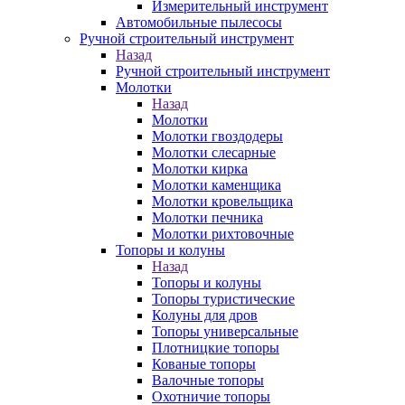
Измерительный инструмент
Автомобильные пылесосы
Ручной строительный инструмент
Назад
Ручной строительный инструмент
Молотки
Назад
Молотки
Молотки гвоздодеры
Молотки слесарные
Молотки кирка
Молотки каменщика
Молотки кровельщика
Молотки печника
Молотки рихтовочные
Топоры и колуны
Назад
Топоры и колуны
Топоры туристические
Колуны для дров
Топоры универсальные
Плотницкие топоры
Кованые топоры
Валочные топоры
Охотничие топоры