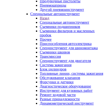
Продувочные пистолеты
Пневмошприцы
Другой пневмоинструмент
Специальные автоинструмент
Назад
Специальные автоинструмент
Съемники подшипников
Съемники фильтров и масленных
пробок
Прочее
Приспособления автоэлектрика
Специнструмент для шиномонтажа
Съемники шкивов
Трансмиссия
Специнструмент для двигателя
Система зажигания
Блок цилиндров
Топливные линии, системы зажигания
Обслуживание клапанов
Форсунки и датчики
Диагностическое оборудование
Инструмент для кузовных работ
Ремонт ходовой части
Разные принадлежности
Динамометрический инструмент