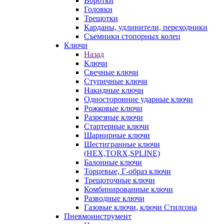
Воротки
Головки
Трещотки
Карданы, удлинители, переходники
Съемники стопорных колец
Ключи
Назад
Ключи
Свечные ключи
Ступичные ключи
Накидные ключи
Односторонние ударные ключи
Рожковые ключи
Разрезные ключи
Стартерные ключи
Шарнирные ключи
Шестигранные ключи
(HEX,TORX,SPLINE)
Балонные ключи
Торцевые, Г-образ ключи
Трещоточные ключи
Комбинированные ключи
Разводные ключи
Газовые ключи, ключи Стилсона
Пневмоинструмент