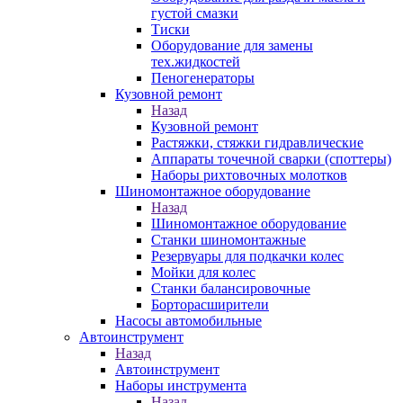
густой смазки
Тиски
Оборудование для замены
тех.жидкостей
Пеногенераторы
Кузовной ремонт
Назад
Кузовной ремонт
Растяжки, стяжки гидравлические
Аппараты точечной сварки (споттеры)
Наборы рихтовочных молотков
Шиномонтажное оборудование
Назад
Шиномонтажное оборудование
Станки шиномонтажные
Резервуары для подкачки колес
Мойки для колес
Станки балансировочные
Борторасширители
Насосы автомобильные
Автоинструмент
Назад
Автоинструмент
Наборы инструмента
Назад