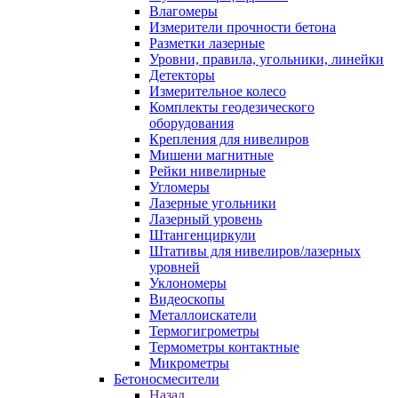
Влагомеры
Измерители прочности бетона
Разметки лазерные
Уровни, правила, угольники, линейки
Детекторы
Измерительное колесо
Комплекты геодезического
оборудования
Крепления для нивелиров
Мишени магнитные
Рейки нивелирные
Угломеры
Лазерные угольники
Лазерный уровень
Штангенциркули
Штативы для нивелиров/лазерных
уровней
Уклономеры
Видеоскопы
Металлоискатели
Термогигрометры
Термометры контактные
Микрометры
Бетоносмесители
Назад