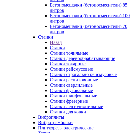
Бетономешалки (бетоносмесители) 85
литров
Бетономешалки (бетоносмесители) 100
литров
Бетономешалки (бетоносмесители) 70
литров
Станки
Назад
Станки
Станки точильные
Станки деревообрабатывающие
Станки токарные
Станки рейсмусовые
Станки строгально рейсмусовые
Станки распиловочные
Станки сверлильные
Станки фуговальные
Станки шлифовальные
Станки фрезерные
Станки ленточнопильные
Станки для ковки
Виброплиты
Вибротрамбовки
Плиткорезы электрические