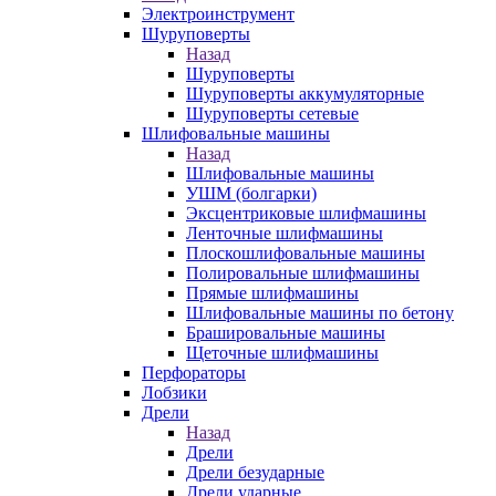
Электроинструмент
Шуруповерты
Назад
Шуруповерты
Шуруповерты аккумуляторные
Шуруповерты сетевые
Шлифовальные машины
Назад
Шлифовальные машины
УШМ (болгарки)
Эксцентриковые шлифмашины
Ленточные шлифмашины
Плоскошлифовальные машины
Полировальные шлифмашины
Прямые шлифмашины
Шлифовальные машины по бетону
Брашировальные машины
Щеточные шлифмашины
Перфораторы
Лобзики
Дрели
Назад
Дрели
Дрели безударные
Дрели ударные