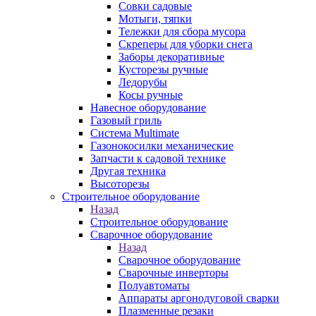
Совки садовые
Мотыги, тяпки
Тележки для сбора мусора
Скреперы для уборки снега
Заборы декоративные
Кусторезы ручные
Ледорубы
Косы ручные
Навесное оборудование
Газовый гриль
Система Multimate
Газонокосилки механические
Запчасти к садовой технике
Другая техника
Высоторезы
Строительное оборудование
Назад
Строительное оборудование
Сварочное оборудование
Назад
Сварочное оборудование
Сварочные инверторы
Полуавтоматы
Аппараты аргонодуговой сварки
Плазменные резаки