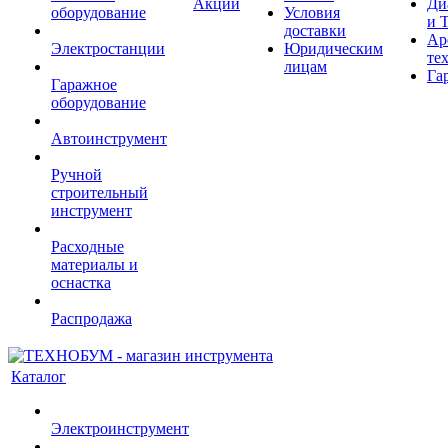
Акции
Ди
оборудование
Условия
и 
доставки
Ар
Электростанции
Юридическим
те
лицам
Га
Гаражное
оборудование
Автоинструмент
Ручной
строительный
инструмент
Расходные
материалы и
оснастка
Распродажа
Каталог
Электроинструмент