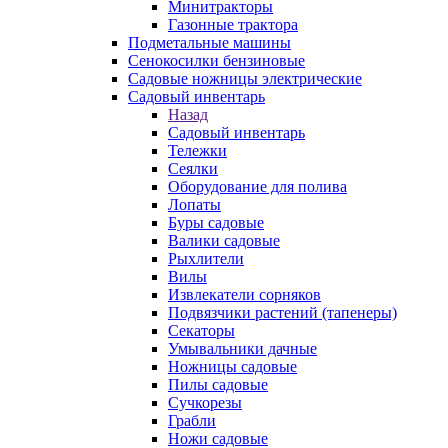
Минитракторы
Газонные трактора
Подметальные машины
Сенокосилки бензиновые
Садовые ножницы электрические
Садовый инвентарь
Назад
Садовый инвентарь
Тележки
Сеялки
Оборудование для полива
Лопаты
Буры садовые
Валики садовые
Рыхлители
Вилы
Извлекатели сорняков
Подвязчики растений (тапенеры)
Секаторы
Умывальники дачные
Ножницы садовые
Пилы садовые
Сучкорезы
Грабли
Ножи садовые