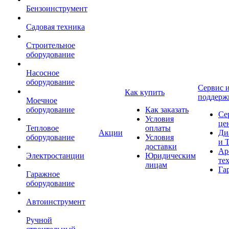
Бензоинструмент
Садовая техника
Строительное
оборудование
Насосное
оборудование
Сервис 
Как купить
поддерж
Моечное
оборудование
Как заказать
Се
Условия
це
Тепловое
оплаты
Акции
Ди
оборудование
Условия
и 
доставки
Ар
Электростанции
Юридическим
те
лицам
Га
Гаражное
оборудование
Автоинструмент
Ручной