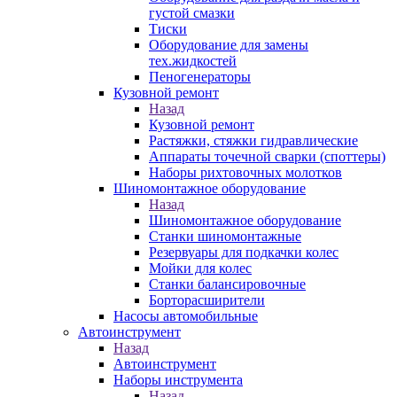
густой смазки
Тиски
Оборудование для замены
тех.жидкостей
Пеногенераторы
Кузовной ремонт
Назад
Кузовной ремонт
Растяжки, стяжки гидравлические
Аппараты точечной сварки (споттеры)
Наборы рихтовочных молотков
Шиномонтажное оборудование
Назад
Шиномонтажное оборудование
Станки шиномонтажные
Резервуары для подкачки колес
Мойки для колес
Станки балансировочные
Борторасширители
Насосы автомобильные
Автоинструмент
Назад
Автоинструмент
Наборы инструмента
Назад