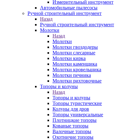
Измерительный инструмент
Автомобильные пылесосы
Ручной строительный инструмент
Назад
Ручной строительный инструмент
Молотки
Назад
Молотки
Молотки гвоздодеры
Молотки слесарные
Молотки кирка
Молотки каменщика
Молотки кровельщика
Молотки печника
Молотки рихтовочные
Топоры и колуны
Назад
Топоры и колуны
Топоры туристические
Колуны для дров
Топоры универсальные
Плотницкие топоры
Кованые топоры
Валочные топоры
Охотничие топоры