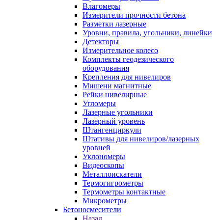
Влагомеры
Измерители прочности бетона
Разметки лазерные
Уровни, правила, угольники, линейки
Детекторы
Измерительное колесо
Комплекты геодезического
оборудования
Крепления для нивелиров
Мишени магнитные
Рейки нивелирные
Угломеры
Лазерные угольники
Лазерный уровень
Штангенциркули
Штативы для нивелиров/лазерных
уровней
Уклономеры
Видеоскопы
Металлоискатели
Термогигрометры
Термометры контактные
Микрометры
Бетоносмесители
Назад