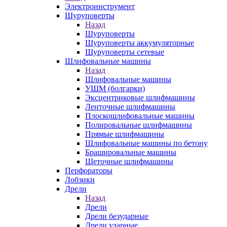
Электроинструмент
Шуруповерты
Назад
Шуруповерты
Шуруповерты аккумуляторные
Шуруповерты сетевые
Шлифовальные машины
Назад
Шлифовальные машины
УШМ (болгарки)
Эксцентриковые шлифмашины
Ленточные шлифмашины
Плоскошлифовальные машины
Полировальные шлифмашины
Прямые шлифмашины
Шлифовальные машины по бетону
Брашировальные машины
Щеточные шлифмашины
Перфораторы
Лобзики
Дрели
Назад
Дрели
Дрели безударные
Дрели ударные