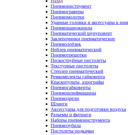
Назад
Пневмоинструмент
Пневмограверы
Пневмомолотки
Ударные головки и аксессуары к ним
Пневмошарожницы
Пневматический шуруповерт
Заклепочники пневматические
Пневмолобзик
Нейлер пневматический
Пневмотрещотки
Пескоструйные пистолеты
Текстурные пистолеты
Степлер пневматический
Ремкомплекты гайковерта
Краскопульты, аэрографы
Пневмогайковерты
Пневмошлифмашины
Пневмодрели
Шланги
Аксессуары для подготовки воздуха
Разъемы и фитинги
Наборы пневмоинструмента
Пневмозубила
Пистолеты подкачки