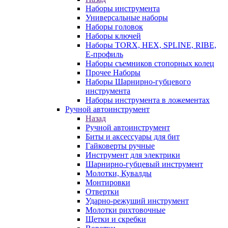
Наборы инструмента
Универсальные наборы
Наборы головок
Наборы ключей
Наборы TORX, HEX, SPLINE, RIBE,
E-профиль
Наборы съемников стопорных колец
Прочее Наборы
Наборы Шарнирно-губцевого
инструмента
Наборы инструмента в ложементах
Ручной автоинструмент
Назад
Ручной автоинструмент
Биты и аксессуары для бит
Гайковерты ручные
Инструмент для электрики
Шарнирно-губцевый инструмент
Молотки, Кувалды
Монтировки
Отвертки
Ударно-режуший инструмент
Молотки рихтовочные
Щетки и скребки