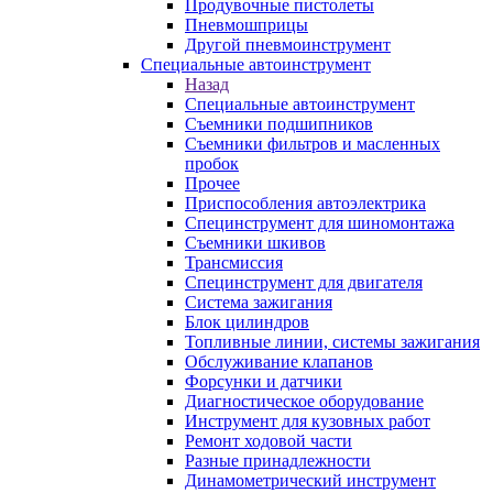
Продувочные пистолеты
Пневмошприцы
Другой пневмоинструмент
Специальные автоинструмент
Назад
Специальные автоинструмент
Съемники подшипников
Съемники фильтров и масленных
пробок
Прочее
Приспособления автоэлектрика
Специнструмент для шиномонтажа
Съемники шкивов
Трансмиссия
Специнструмент для двигателя
Система зажигания
Блок цилиндров
Топливные линии, системы зажигания
Обслуживание клапанов
Форсунки и датчики
Диагностическое оборудование
Инструмент для кузовных работ
Ремонт ходовой части
Разные принадлежности
Динамометрический инструмент