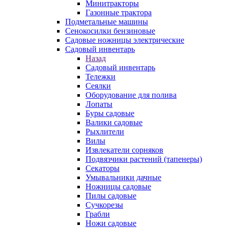
Минитракторы
Газонные трактора
Подметальные машины
Сенокосилки бензиновые
Садовые ножницы электрические
Садовый инвентарь
Назад
Садовый инвентарь
Тележки
Сеялки
Оборудование для полива
Лопаты
Буры садовые
Валики садовые
Рыхлители
Вилы
Извлекатели сорняков
Подвязчики растений (тапенеры)
Секаторы
Умывальники дачные
Ножницы садовые
Пилы садовые
Сучкорезы
Грабли
Ножи садовые