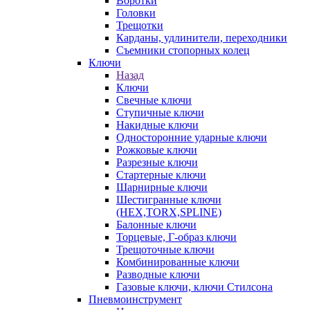
Воротки
Головки
Трещотки
Карданы, удлинители, переходники
Съемники стопорных колец
Ключи
Назад
Ключи
Свечные ключи
Ступичные ключи
Накидные ключи
Односторонние ударные ключи
Рожковые ключи
Разрезные ключи
Стартерные ключи
Шарнирные ключи
Шестигранные ключи
(HEX,TORX,SPLINE)
Балонные ключи
Торцевые, Г-образ ключи
Трещоточные ключи
Комбинированные ключи
Разводные ключи
Газовые ключи, ключи Стилсона
Пневмоинструмент