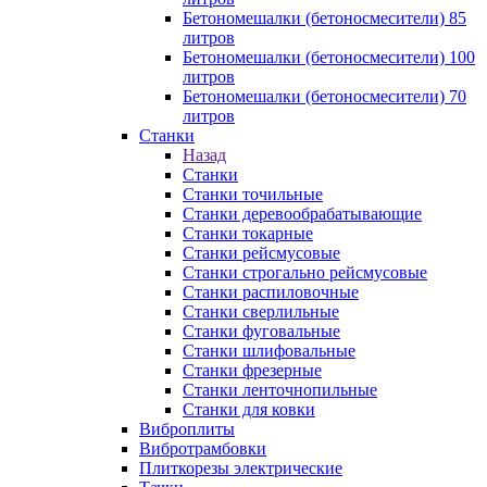
Бетономешалки (бетоносмесители) 85
литров
Бетономешалки (бетоносмесители) 100
литров
Бетономешалки (бетоносмесители) 70
литров
Станки
Назад
Станки
Станки точильные
Станки деревообрабатывающие
Станки токарные
Станки рейсмусовые
Станки строгально рейсмусовые
Станки распиловочные
Станки сверлильные
Станки фуговальные
Станки шлифовальные
Станки фрезерные
Станки ленточнопильные
Станки для ковки
Виброплиты
Вибротрамбовки
Плиткорезы электрические