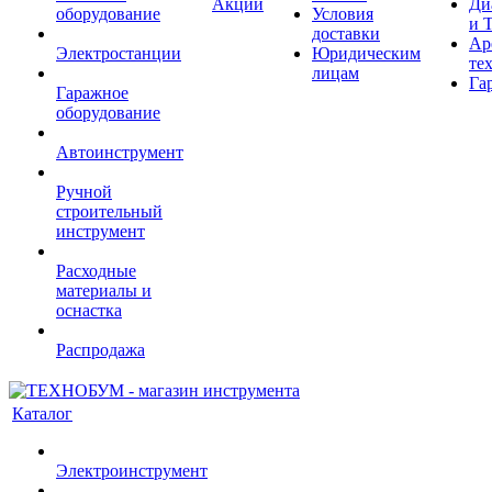
Акции
Ди
оборудование
Условия
и 
доставки
Ар
Электростанции
Юридическим
те
лицам
Га
Гаражное
оборудование
Автоинструмент
Ручной
строительный
инструмент
Расходные
материалы и
оснастка
Распродажа
Каталог
Электроинструмент