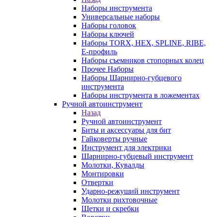
Наборы инструмента
Универсальные наборы
Наборы головок
Наборы ключей
Наборы TORX, HEX, SPLINE, RIBE,
E-профиль
Наборы съемников стопорных колец
Прочее Наборы
Наборы Шарнирно-губцевого
инструмента
Наборы инструмента в ложементах
Ручной автоинструмент
Назад
Ручной автоинструмент
Биты и аксессуары для бит
Гайковерты ручные
Инструмент для электрики
Шарнирно-губцевый инструмент
Молотки, Кувалды
Монтировки
Отвертки
Ударно-режуший инструмент
Молотки рихтовочные
Щетки и скребки