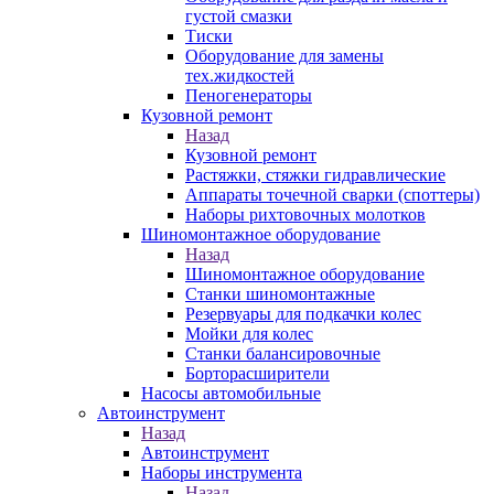
густой смазки
Тиски
Оборудование для замены
тех.жидкостей
Пеногенераторы
Кузовной ремонт
Назад
Кузовной ремонт
Растяжки, стяжки гидравлические
Аппараты точечной сварки (споттеры)
Наборы рихтовочных молотков
Шиномонтажное оборудование
Назад
Шиномонтажное оборудование
Станки шиномонтажные
Резервуары для подкачки колес
Мойки для колес
Станки балансировочные
Борторасширители
Насосы автомобильные
Автоинструмент
Назад
Автоинструмент
Наборы инструмента
Назад