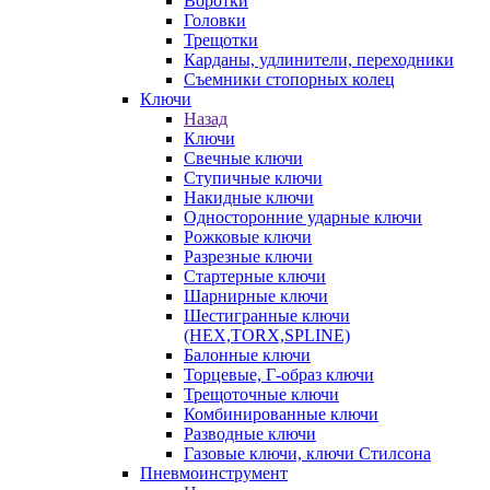
Воротки
Головки
Трещотки
Карданы, удлинители, переходники
Съемники стопорных колец
Ключи
Назад
Ключи
Свечные ключи
Ступичные ключи
Накидные ключи
Односторонние ударные ключи
Рожковые ключи
Разрезные ключи
Стартерные ключи
Шарнирные ключи
Шестигранные ключи
(HEX,TORX,SPLINE)
Балонные ключи
Торцевые, Г-образ ключи
Трещоточные ключи
Комбинированные ключи
Разводные ключи
Газовые ключи, ключи Стилсона
Пневмоинструмент