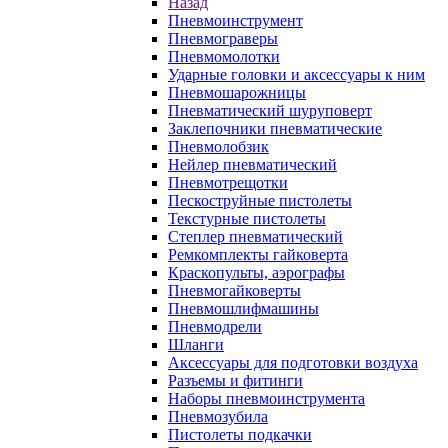
Назад
Пневмоинструмент
Пневмограверы
Пневмомолотки
Ударные головки и аксессуары к ним
Пневмошарожницы
Пневматический шуруповерт
Заклепочники пневматические
Пневмолобзик
Нейлер пневматический
Пневмотрещотки
Пескоструйные пистолеты
Текстурные пистолеты
Степлер пневматический
Ремкомплекты гайковерта
Краскопульты, аэрографы
Пневмогайковерты
Пневмошлифмашины
Пневмодрели
Шланги
Аксессуары для подготовки воздуха
Разъемы и фитинги
Наборы пневмоинструмента
Пневмозубила
Пистолеты подкачки