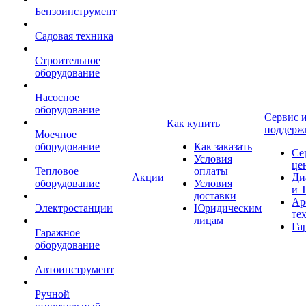
Бензоинструмент
Садовая техника
Строительное
оборудование
Насосное
оборудование
Сервис 
Как купить
поддерж
Моечное
оборудование
Как заказать
Се
Условия
це
Тепловое
оплаты
Акции
Ди
оборудование
Условия
и 
доставки
Ар
Электростанции
Юридическим
те
лицам
Га
Гаражное
оборудование
Автоинструмент
Ручной