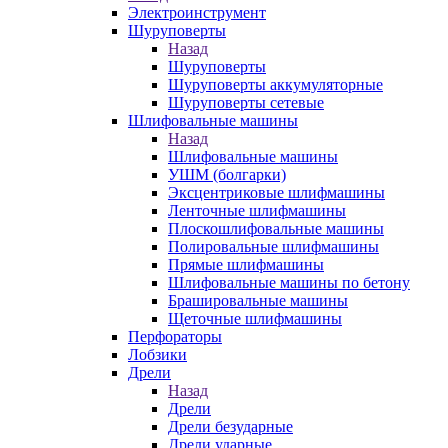
Электроинструмент
Шуруповерты
Назад
Шуруповерты
Шуруповерты аккумуляторные
Шуруповерты сетевые
Шлифовальные машины
Назад
Шлифовальные машины
УШМ (болгарки)
Эксцентриковые шлифмашины
Ленточные шлифмашины
Плоскошлифовальные машины
Полировальные шлифмашины
Прямые шлифмашины
Шлифовальные машины по бетону
Брашировальные машины
Щеточные шлифмашины
Перфораторы
Лобзики
Дрели
Назад
Дрели
Дрели безударные
Дрели ударные