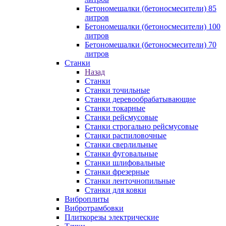
Бетономешалки (бетоносмесители) 85
литров
Бетономешалки (бетоносмесители) 100
литров
Бетономешалки (бетоносмесители) 70
литров
Станки
Назад
Станки
Станки точильные
Станки деревообрабатывающие
Станки токарные
Станки рейсмусовые
Станки строгально рейсмусовые
Станки распиловочные
Станки сверлильные
Станки фуговальные
Станки шлифовальные
Станки фрезерные
Станки ленточнопильные
Станки для ковки
Виброплиты
Вибротрамбовки
Плиткорезы электрические