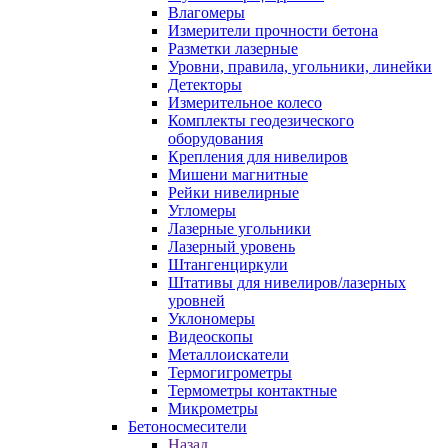
Влагомеры
Измерители прочности бетона
Разметки лазерные
Уровни, правила, угольники, линейки
Детекторы
Измерительное колесо
Комплекты геодезического
оборудования
Крепления для нивелиров
Мишени магнитные
Рейки нивелирные
Угломеры
Лазерные угольники
Лазерный уровень
Штангенциркули
Штативы для нивелиров/лазерных
уровней
Уклономеры
Видеоскопы
Металлоискатели
Термогигрометры
Термометры контактные
Микрометры
Бетоносмесители
Назад