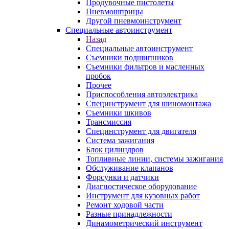
Продувочные пистолеты
Пневмошприцы
Другой пневмоинструмент
Специальные автоинструмент
Назад
Специальные автоинструмент
Съемники подшипников
Съемники фильтров и масленных
пробок
Прочее
Приспособления автоэлектрика
Специнструмент для шиномонтажа
Съемники шкивов
Трансмиссия
Специнструмент для двигателя
Система зажигания
Блок цилиндров
Топливные линии, системы зажигания
Обслуживание клапанов
Форсунки и датчики
Диагностическое оборудование
Инструмент для кузовных работ
Ремонт ходовой части
Разные принадлежности
Динамометрический инструмент