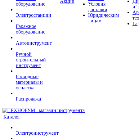
Акции
Ди
оборудование
Условия
и 
доставки
Ар
Электростанции
Юридическим
те
лицам
Га
Гаражное
оборудование
Автоинструмент
Ручной
строительный
инструмент
Расходные
материалы и
оснастка
Распродажа
Каталог
Электроинструмент