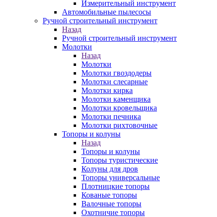
Измерительный инструмент
Автомобильные пылесосы
Ручной строительный инструмент
Назад
Ручной строительный инструмент
Молотки
Назад
Молотки
Молотки гвоздодеры
Молотки слесарные
Молотки кирка
Молотки каменщика
Молотки кровельщика
Молотки печника
Молотки рихтовочные
Топоры и колуны
Назад
Топоры и колуны
Топоры туристические
Колуны для дров
Топоры универсальные
Плотницкие топоры
Кованые топоры
Валочные топоры
Охотничие топоры