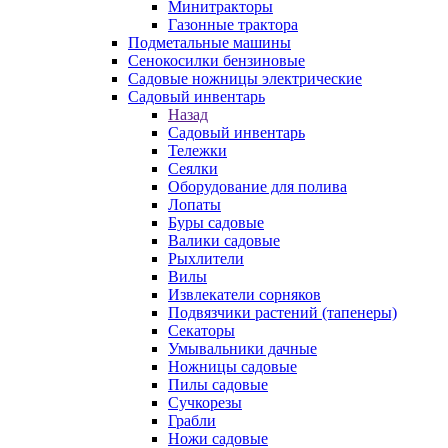
Минитракторы
Газонные трактора
Подметальные машины
Сенокосилки бензиновые
Садовые ножницы электрические
Садовый инвентарь
Назад
Садовый инвентарь
Тележки
Сеялки
Оборудование для полива
Лопаты
Буры садовые
Валики садовые
Рыхлители
Вилы
Извлекатели сорняков
Подвязчики растений (тапенеры)
Секаторы
Умывальники дачные
Ножницы садовые
Пилы садовые
Сучкорезы
Грабли
Ножи садовые