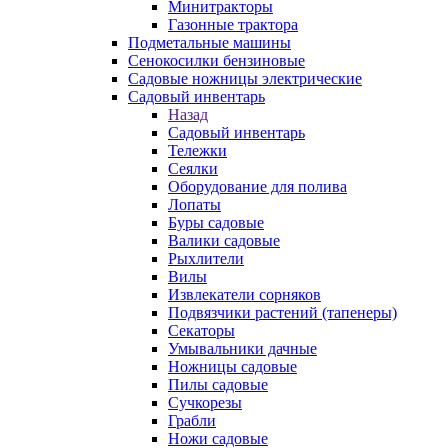
Минитракторы
Газонные трактора
Подметальные машины
Сенокосилки бензиновые
Садовые ножницы электрические
Садовый инвентарь
Назад
Садовый инвентарь
Тележки
Сеялки
Оборудование для полива
Лопаты
Буры садовые
Валики садовые
Рыхлители
Вилы
Извлекатели сорняков
Подвязчики растений (тапенеры)
Секаторы
Умывальники дачные
Ножницы садовые
Пилы садовые
Сучкорезы
Грабли
Ножи садовые