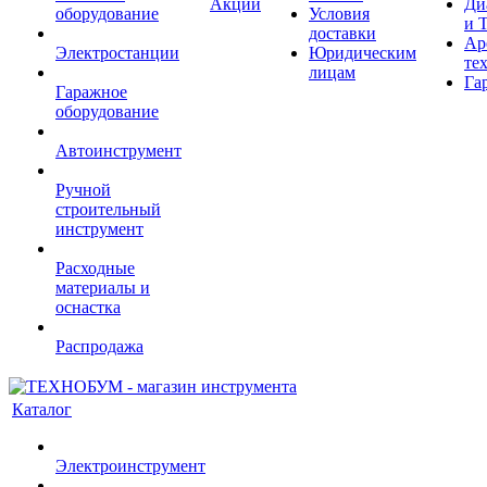
Акции
Ди
оборудование
Условия
и 
доставки
Ар
Электростанции
Юридическим
те
лицам
Га
Гаражное
оборудование
Автоинструмент
Ручной
строительный
инструмент
Расходные
материалы и
оснастка
Распродажа
Каталог
Электроинструмент