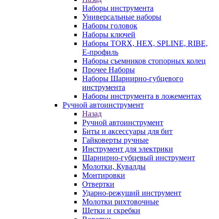
Наборы инструмента
Универсальные наборы
Наборы головок
Наборы ключей
Наборы TORX, HEX, SPLINE, RIBE,
E-профиль
Наборы съемников стопорных колец
Прочее Наборы
Наборы Шарнирно-губцевого
инструмента
Наборы инструмента в ложементах
Ручной автоинструмент
Назад
Ручной автоинструмент
Биты и аксессуары для бит
Гайковерты ручные
Инструмент для электрики
Шарнирно-губцевый инструмент
Молотки, Кувалды
Монтировки
Отвертки
Ударно-режуший инструмент
Молотки рихтовочные
Щетки и скребки