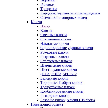
Воротки
Головки
Трещотки
Карданы, удлинители, переходники
Съемники стопорных колец
Ключи
Назад
Ключи
Свечные ключи
Ступичные ключи
Накидные ключи
Односторонние ударные ключи
Рожковые ключи
Разрезные ключи
Стартерные ключи
Шарнирные ключи
Шестигранные ключи
(HEX,TORX,SPLINE)
Балонные ключи
Торцевые, Г-образ ключи
Трещоточные ключи
Комбинированные ключи
Разводные ключи
Газовые ключи, ключи Стилсона
Пневмоинструмент