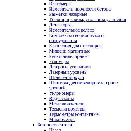
Влагомеры
Измерители прочности бетона
Разметки лазерные
Уровни, правила, угольники, линейки
Детекторы
Измерительное колесо
Комплекты геодезического
оборудования
Крепления для нивелиров
Мишени магнитные
Рейки нивелирные
Угломеры
Лазерные угольники
Лазерный уровень
Штангенциркули
Штативы для нивелиров/лазерных
уровней
Уклономеры
Видеоскопы
Металлоискатели
Термогигрометры
Термометры контактные
Микрометры
Бетоносмесители
Назад