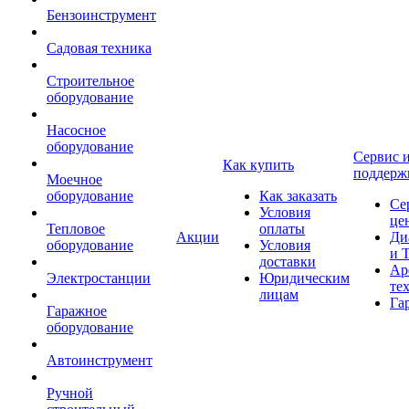
Бензоинструмент
Садовая техника
Строительное
оборудование
Насосное
оборудование
Сервис 
Как купить
поддерж
Моечное
оборудование
Как заказать
Се
Условия
це
Тепловое
оплаты
Акции
Ди
оборудование
Условия
и 
доставки
Ар
Электростанции
Юридическим
те
лицам
Га
Гаражное
оборудование
Автоинструмент
Ручной