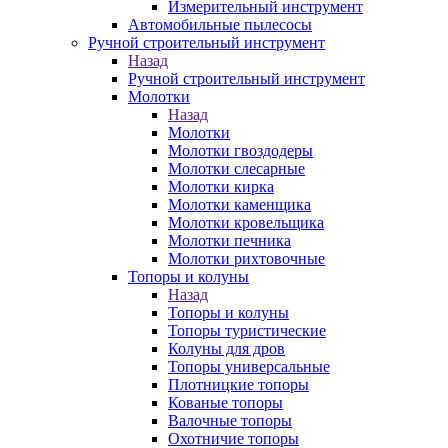
Измерительный инструмент
Автомобильные пылесосы
Ручной строительный инструмент
Назад
Ручной строительный инструмент
Молотки
Назад
Молотки
Молотки гвоздодеры
Молотки слесарные
Молотки кирка
Молотки каменщика
Молотки кровельщика
Молотки печника
Молотки рихтовочные
Топоры и колуны
Назад
Топоры и колуны
Топоры туристические
Колуны для дров
Топоры универсальные
Плотницкие топоры
Кованые топоры
Валочные топоры
Охотничие топоры