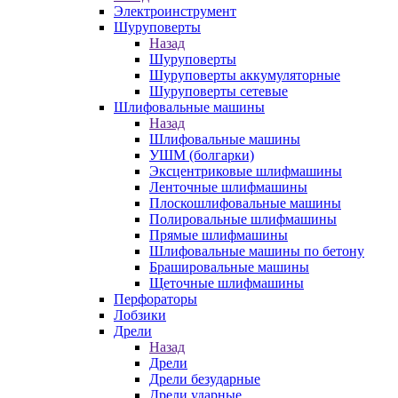
Электроинструмент
Шуруповерты
Назад
Шуруповерты
Шуруповерты аккумуляторные
Шуруповерты сетевые
Шлифовальные машины
Назад
Шлифовальные машины
УШМ (болгарки)
Эксцентриковые шлифмашины
Ленточные шлифмашины
Плоскошлифовальные машины
Полировальные шлифмашины
Прямые шлифмашины
Шлифовальные машины по бетону
Брашировальные машины
Щеточные шлифмашины
Перфораторы
Лобзики
Дрели
Назад
Дрели
Дрели безударные
Дрели ударные