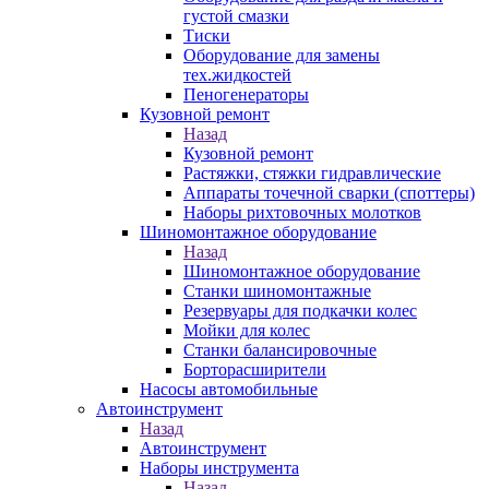
густой смазки
Тиски
Оборудование для замены
тех.жидкостей
Пеногенераторы
Кузовной ремонт
Назад
Кузовной ремонт
Растяжки, стяжки гидравлические
Аппараты точечной сварки (споттеры)
Наборы рихтовочных молотков
Шиномонтажное оборудование
Назад
Шиномонтажное оборудование
Станки шиномонтажные
Резервуары для подкачки колес
Мойки для колес
Станки балансировочные
Борторасширители
Насосы автомобильные
Автоинструмент
Назад
Автоинструмент
Наборы инструмента
Назад