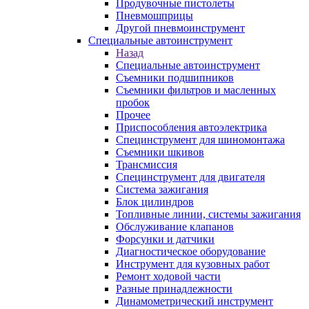
Продувочные пистолеты
Пневмошприцы
Другой пневмоинструмент
Специальные автоинструмент
Назад
Специальные автоинструмент
Съемники подшипников
Съемники фильтров и масленных
пробок
Прочее
Приспособления автоэлектрика
Специнструмент для шиномонтажа
Съемники шкивов
Трансмиссия
Специнструмент для двигателя
Система зажигания
Блок цилиндров
Топливные линии, системы зажигания
Обслуживание клапанов
Форсунки и датчики
Диагностическое оборудование
Инструмент для кузовных работ
Ремонт ходовой части
Разные принадлежности
Динамометрический инструмент