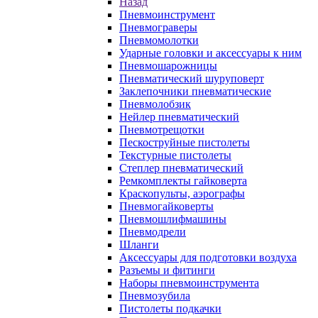
Назад
Пневмоинструмент
Пневмограверы
Пневмомолотки
Ударные головки и аксессуары к ним
Пневмошарожницы
Пневматический шуруповерт
Заклепочники пневматические
Пневмолобзик
Нейлер пневматический
Пневмотрещотки
Пескоструйные пистолеты
Текстурные пистолеты
Степлер пневматический
Ремкомплекты гайковерта
Краскопульты, аэрографы
Пневмогайковерты
Пневмошлифмашины
Пневмодрели
Шланги
Аксессуары для подготовки воздуха
Разъемы и фитинги
Наборы пневмоинструмента
Пневмозубила
Пистолеты подкачки