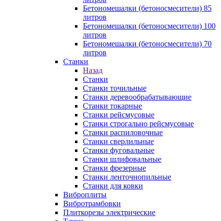
Бетономешалки (бетоносмесители) 85
литров
Бетономешалки (бетоносмесители) 100
литров
Бетономешалки (бетоносмесители) 70
литров
Станки
Назад
Станки
Станки точильные
Станки деревообрабатывающие
Станки токарные
Станки рейсмусовые
Станки строгально рейсмусовые
Станки распиловочные
Станки сверлильные
Станки фуговальные
Станки шлифовальные
Станки фрезерные
Станки ленточнопильные
Станки для ковки
Виброплиты
Вибротрамбовки
Плиткорезы электрические