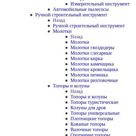
Измерительный инструмент
Автомобильные пылесосы
Ручной строительный инструмент
Назад
Ручной строительный инструмент
Молотки
Назад
Молотки
Молотки гвоздодеры
Молотки слесарные
Молотки кирка
Молотки каменщика
Молотки кровельщика
Молотки печника
Молотки рихтовочные
Топоры и колуны
Назад
Топоры и колуны
Топоры туристические
Колуны для дров
Топоры универсальные
Плотницкие топоры
Кованые топоры
Валочные топоры
Охотничие топоры