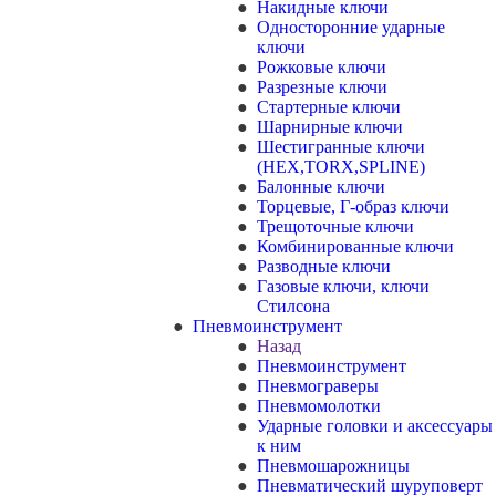
Накидные ключи
Односторонние ударные
ключи
Рожковые ключи
Разрезные ключи
Стартерные ключи
Шарнирные ключи
Шестигранные ключи
(HEX,TORX,SPLINE)
Балонные ключи
Торцевые, Г-образ ключи
Трещоточные ключи
Комбинированные ключи
Разводные ключи
Газовые ключи, ключи
Стилсона
Пневмоинструмент
Назад
Пневмоинструмент
Пневмограверы
Пневмомолотки
Ударные головки и аксессуары
к ним
Пневмошарожницы
Пневматический шуруповерт