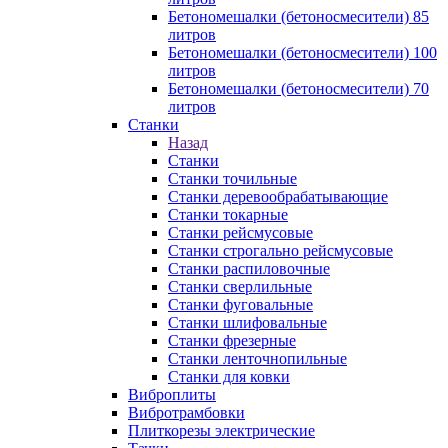
Бетономешалки (бетоносмесители) 85
литров
Бетономешалки (бетоносмесители) 100
литров
Бетономешалки (бетоносмесители) 70
литров
Станки
Назад
Станки
Станки точильные
Станки деревообрабатывающие
Станки токарные
Станки рейсмусовые
Станки строгально рейсмусовые
Станки распиловочные
Станки сверлильные
Станки фуговальные
Станки шлифовальные
Станки фрезерные
Станки ленточнопильные
Станки для ковки
Виброплиты
Вибротрамбовки
Плиткорезы электрические