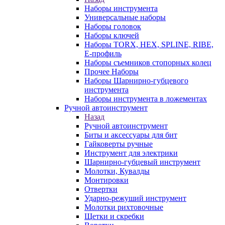
Наборы инструмента
Универсальные наборы
Наборы головок
Наборы ключей
Наборы TORX, HEX, SPLINE, RIBE,
E-профиль
Наборы съемников стопорных колец
Прочее Наборы
Наборы Шарнирно-губцевого
инструмента
Наборы инструмента в ложементах
Ручной автоинструмент
Назад
Ручной автоинструмент
Биты и аксессуары для бит
Гайковерты ручные
Инструмент для электрики
Шарнирно-губцевый инструмент
Молотки, Кувалды
Монтировки
Отвертки
Ударно-режуший инструмент
Молотки рихтовочные
Щетки и скребки