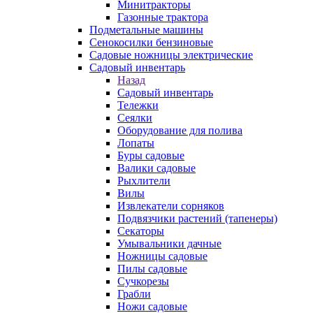
Минитракторы
Газонные трактора
Подметальные машины
Сенокосилки бензиновые
Садовые ножницы электрические
Садовый инвентарь
Назад
Садовый инвентарь
Тележки
Сеялки
Оборудование для полива
Лопаты
Буры садовые
Валики садовые
Рыхлители
Вилы
Извлекатели сорняков
Подвязчики растений (тапенеры)
Секаторы
Умывальники дачные
Ножницы садовые
Пилы садовые
Сучкорезы
Грабли
Ножи садовые