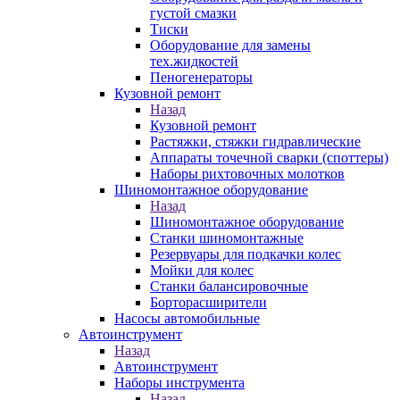
густой смазки
Тиски
Оборудование для замены
тех.жидкостей
Пеногенераторы
Кузовной ремонт
Назад
Кузовной ремонт
Растяжки, стяжки гидравлические
Аппараты точечной сварки (споттеры)
Наборы рихтовочных молотков
Шиномонтажное оборудование
Назад
Шиномонтажное оборудование
Станки шиномонтажные
Резервуары для подкачки колес
Мойки для колес
Станки балансировочные
Борторасширители
Насосы автомобильные
Автоинструмент
Назад
Автоинструмент
Наборы инструмента
Назад