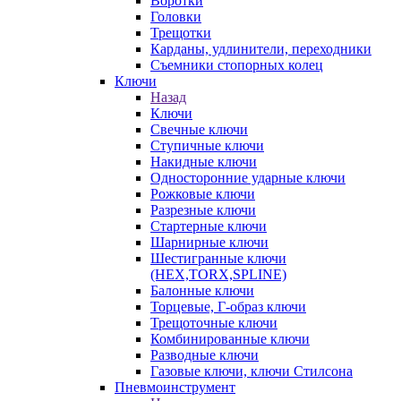
Воротки
Головки
Трещотки
Карданы, удлинители, переходники
Съемники стопорных колец
Ключи
Назад
Ключи
Свечные ключи
Ступичные ключи
Накидные ключи
Односторонние ударные ключи
Рожковые ключи
Разрезные ключи
Стартерные ключи
Шарнирные ключи
Шестигранные ключи
(HEX,TORX,SPLINE)
Балонные ключи
Торцевые, Г-образ ключи
Трещоточные ключи
Комбинированные ключи
Разводные ключи
Газовые ключи, ключи Стилсона
Пневмоинструмент