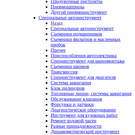
Продувочные пистолеты
Пневмошприцы
Другой пневмоинструмент
Специальные автоинструмент
Назад
Специальные автоинструмент
Съемники подшипников
Съемники фильтров и масленных
пробок
Прочее
Приспособления автоэлектрика
Специнструмент для шиномонтажа
Съемники шкивов
Трансмиссия
Специнструмент для двигателя
Система зажигания
Блок цилиндров
Топливные линии, системы зажигания
Обслуживание клапанов
Форсунки и датчики
Диагностическое оборудование
Инструмент для кузовных работ
Ремонт ходовой части
Разные принадлежности
Динамометрический инструмент