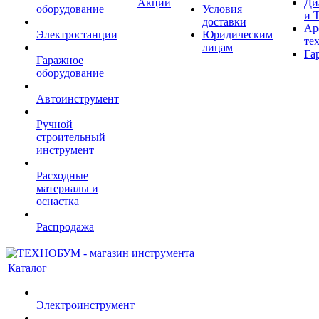
Акции
Ди
оборудование
Условия
и 
доставки
Ар
Электростанции
Юридическим
те
лицам
Га
Гаражное
оборудование
Автоинструмент
Ручной
строительный
инструмент
Расходные
материалы и
оснастка
Распродажа
Каталог
Электроинструмент