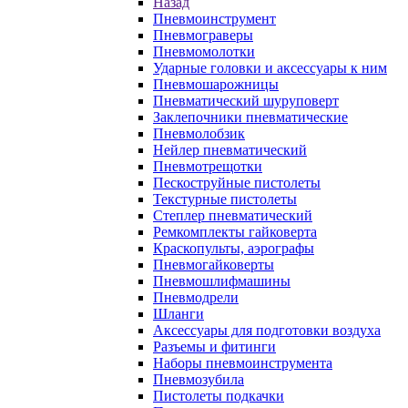
Назад
Пневмоинструмент
Пневмограверы
Пневмомолотки
Ударные головки и аксессуары к ним
Пневмошарожницы
Пневматический шуруповерт
Заклепочники пневматические
Пневмолобзик
Нейлер пневматический
Пневмотрещотки
Пескоструйные пистолеты
Текстурные пистолеты
Степлер пневматический
Ремкомплекты гайковерта
Краскопульты, аэрографы
Пневмогайковерты
Пневмошлифмашины
Пневмодрели
Шланги
Аксессуары для подготовки воздуха
Разъемы и фитинги
Наборы пневмоинструмента
Пневмозубила
Пистолеты подкачки