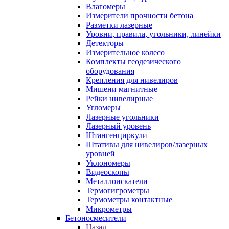
Влагомеры
Измерители прочности бетона
Разметки лазерные
Уровни, правила, угольники, линейки
Детекторы
Измерительное колесо
Комплекты геодезического
оборудования
Крепления для нивелиров
Мишени магнитные
Рейки нивелирные
Угломеры
Лазерные угольники
Лазерный уровень
Штангенциркули
Штативы для нивелиров/лазерных
уровней
Уклономеры
Видеоскопы
Металлоискатели
Термогигрометры
Термометры контактные
Микрометры
Бетоносмесители
Назад