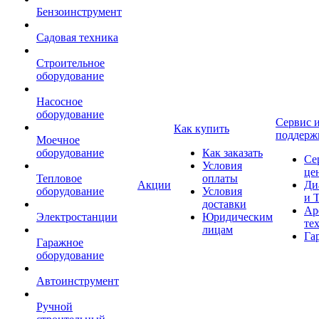
Бензоинструмент
Садовая техника
Строительное
оборудование
Насосное
оборудование
Сервис 
Как купить
поддерж
Моечное
оборудование
Как заказать
Се
Условия
це
Тепловое
оплаты
Акции
Ди
оборудование
Условия
и 
доставки
Ар
Электростанции
Юридическим
те
лицам
Га
Гаражное
оборудование
Автоинструмент
Ручной