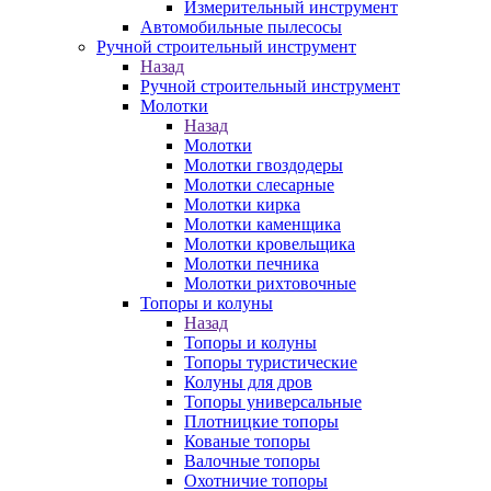
Измерительный инструмент
Автомобильные пылесосы
Ручной строительный инструмент
Назад
Ручной строительный инструмент
Молотки
Назад
Молотки
Молотки гвоздодеры
Молотки слесарные
Молотки кирка
Молотки каменщика
Молотки кровельщика
Молотки печника
Молотки рихтовочные
Топоры и колуны
Назад
Топоры и колуны
Топоры туристические
Колуны для дров
Топоры универсальные
Плотницкие топоры
Кованые топоры
Валочные топоры
Охотничие топоры