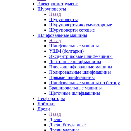
Электроинструмент
Шуруповерты
Назад
Шуруповерты
Шуруповерты аккумуляторные
Шуруповерты сетевые
Шлифовальные машины
Назад
Шлифовальные машины
УШМ (болгарки)
Эксцентриковые шлифмашины
Ленточные шлифмашины
Плоскошлифовальные машины
Полировальные шлифмашины
Прямые шлифмашины
Шлифовальные машины по бетону
Брашировальные машины
Щеточные шлифмашины
Перфораторы
Лобзики
Дрели
Назад
Дрели
Дрели безударные
Дрели ударные