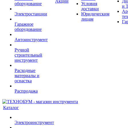
Акции
Ди
оборудование
Условия
и 
доставки
Ар
Электростанции
Юридическим
те
лицам
Га
Гаражное
оборудование
Автоинструмент
Ручной
строительный
инструмент
Расходные
материалы и
оснастка
Распродажа
Каталог
Электроинструмент