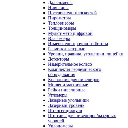
Дальномеры
Нивелиры
Построители плоскостей
Пирометры
Тепловизоры
Толщиномеры
Мультиметр цифровой
Влагомеры
Измерители прочности бетона
Разметки лазерные
Уровни, правила, угольники, линейки
Детекторы
Измерительное колесо
Комплекты геодезического
оборудования
Крепления для нивелиров
Мишени магнитные
Рейки нивелирные
Угломеры
Лазерные угольники
Лазерный уровень
Штангенциркули
Штативы для нивелиров/лазерных
уровней
Уклономеры