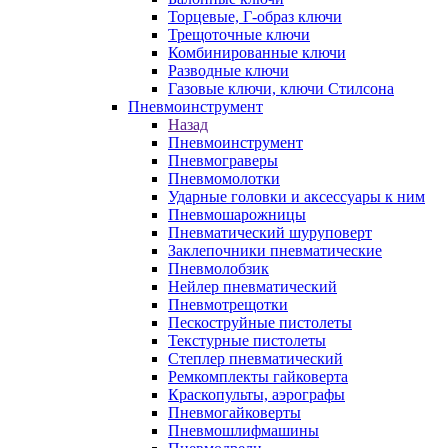
Торцевые, Г-образ ключи
Трещоточные ключи
Комбинированные ключи
Разводные ключи
Газовые ключи, ключи Стилсона
Пневмоинструмент
Назад
Пневмоинструмент
Пневмограверы
Пневмомолотки
Ударные головки и аксессуары к ним
Пневмошарожницы
Пневматический шуруповерт
Заклепочники пневматические
Пневмолобзик
Нейлер пневматический
Пневмотрещотки
Пескоструйные пистолеты
Текстурные пистолеты
Степлер пневматический
Ремкомплекты гайковерта
Краскопульты, аэрографы
Пневмогайковерты
Пневмошлифмашины