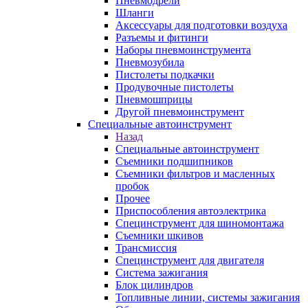
Пневмодрели
Шланги
Аксессуары для подготовки воздуха
Разъемы и фитинги
Наборы пневмоинструмента
Пневмозубила
Пистолеты подкачки
Продувочные пистолеты
Пневмошприцы
Другой пневмоинструмент
Специальные автоинструмент
Назад
Специальные автоинструмент
Съемники подшипников
Съемники фильтров и масленных
пробок
Прочее
Приспособления автоэлектрика
Специнструмент для шиномонтажа
Съемники шкивов
Трансмиссия
Специнструмент для двигателя
Система зажигания
Блок цилиндров
Топливные линии, системы зажигания