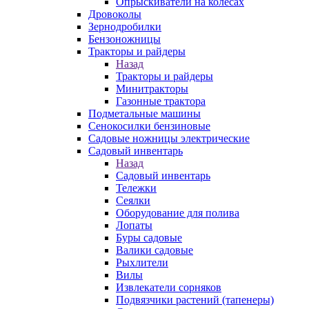
Опрыскиватели на колесах
Дровоколы
Зернодробилки
Бензоножницы
Тракторы и райдеры
Назад
Тракторы и райдеры
Минитракторы
Газонные трактора
Подметальные машины
Сенокосилки бензиновые
Садовые ножницы электрические
Садовый инвентарь
Назад
Садовый инвентарь
Тележки
Сеялки
Оборудование для полива
Лопаты
Буры садовые
Валики садовые
Рыхлители
Вилы
Извлекатели сорняков
Подвязчики растений (тапенеры)