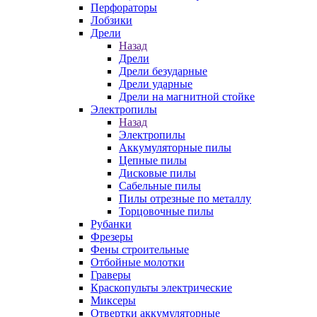
Перфораторы
Лобзики
Дрели
Назад
Дрели
Дрели безударные
Дрели ударные
Дрели на магнитной стойке
Электропилы
Назад
Электропилы
Аккумуляторные пилы
Цепные пилы
Дисковые пилы
Сабельные пилы
Пилы отрезные по металлу
Торцовочные пилы
Рубанки
Фрезеры
Фены строительные
Отбойные молотки
Граверы
Краскопульты электрические
Миксеры
Отвертки аккумуляторные