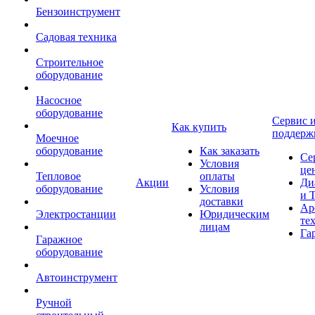
Бензоинструмент
Садовая техника
Строительное
оборудование
Насосное
оборудование
Сервис 
Как купить
поддерж
Моечное
оборудование
Как заказать
Се
Условия
це
Тепловое
оплаты
Акции
Ди
оборудование
Условия
и 
доставки
Ар
Электростанции
Юридическим
те
лицам
Га
Гаражное
оборудование
Автоинструмент
Ручной