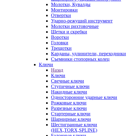
Молотки, Кувалды
Монтировки
Отвертки
Ударно-режуший инструмент
Молотки рихтовочные
Щетки и скребки
Воротки
Головки
Трещотки
Карданы, удлинители, переходники
Съемники стопорных колец
Ключи
Назад
Ключи
Свечные ключи
Ступичные ключи
Накидные ключи
Односторонние ударные ключи
Рожковые ключи
Разрезные ключи
Стартерные ключи
Шарнирные ключи
Шестигранные ключи
(HEX,TORX,SPLINE)
Балонные ключи