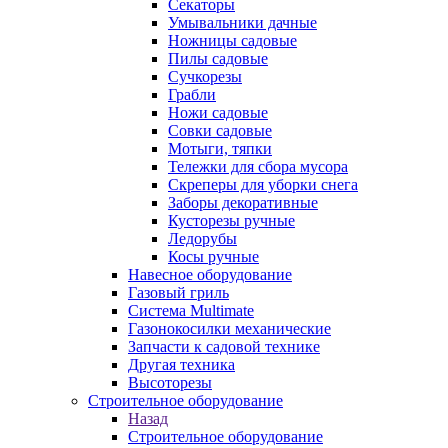
Секаторы
Умывальники дачные
Ножницы садовые
Пилы садовые
Сучкорезы
Грабли
Ножи садовые
Совки садовые
Мотыги, тяпки
Тележки для сбора мусора
Скреперы для уборки снега
Заборы декоративные
Кусторезы ручные
Ледорубы
Косы ручные
Навесное оборудование
Газовый гриль
Система Multimate
Газонокосилки механические
Запчасти к садовой технике
Другая техника
Высоторезы
Строительное оборудование
Назад
Строительное оборудование