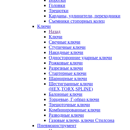
Воротки
Головки
Трещотки
Карданы, удлинители, переходники
Съемники стопорных колец
Ключи
Назад
Ключи
Свечные ключи
Ступичные ключи
Накидные ключи
Односторонние ударные ключи
Рожковые ключи
Разрезные ключи
Стартерные ключи
Шарнирные ключи
Шестигранные ключи
(HEX,TORX,SPLINE)
Балонные ключи
Торцевые, Г-образ ключи
Трещоточные ключи
Комбинированные ключи
Разводные ключи
Газовые ключи, ключи Стилсона
Пневмоинструмент