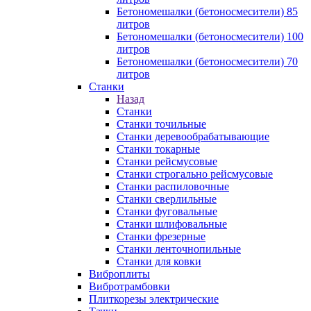
Бетономешалки (бетоносмесители) 85
литров
Бетономешалки (бетоносмесители) 100
литров
Бетономешалки (бетоносмесители) 70
литров
Станки
Назад
Станки
Станки точильные
Станки деревообрабатывающие
Станки токарные
Станки рейсмусовые
Станки строгально рейсмусовые
Станки распиловочные
Станки сверлильные
Станки фуговальные
Станки шлифовальные
Станки фрезерные
Станки ленточнопильные
Станки для ковки
Виброплиты
Вибротрамбовки
Плиткорезы электрические