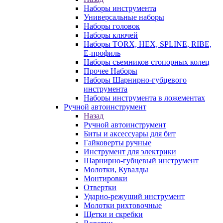
Наборы инструмента
Универсальные наборы
Наборы головок
Наборы ключей
Наборы TORX, HEX, SPLINE, RIBE,
E-профиль
Наборы съемников стопорных колец
Прочее Наборы
Наборы Шарнирно-губцевого
инструмента
Наборы инструмента в ложементах
Ручной автоинструмент
Назад
Ручной автоинструмент
Биты и аксессуары для бит
Гайковерты ручные
Инструмент для электрики
Шарнирно-губцевый инструмент
Молотки, Кувалды
Монтировки
Отвертки
Ударно-режуший инструмент
Молотки рихтовочные
Щетки и скребки