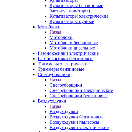
Культиваторы
Культиваторы бензиновые
(мотокультиваторы)
Культиваторы электрические
Культиваторы ручные
Мотоблоки
Назад
Мотоблоки
Мотоблоки бензиновые
Мотоблоки дизельные
Газонокосилки электрические
Газонокосилки бензиновые
Триммеры электрические
Триммеры бензиновые
Снегоуборщики
Назад
Снегоуборщики
Снегоуборщики электрические
Снегоуборщики бензиновые
Воздуходувки
Назад
Воздуходувки
Воздуходувки бензиновые
Воздуходувки пылесосы
Воздуходувки электрические