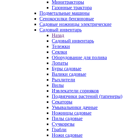
Минитракторы
Газонные трактора
Подметальные машины
Сенокосилки бензиновые
Садовые ножницы электрические
Садовый инвентарь
Назад
Садовый инвентарь
Тележки
Сеялки
Оборудование для полива
Лопаты
Буры садовые
Валики садовые
Рыхлители
Вилы
Извлекатели сорняков
Подвязчики растений (тапенеры)
Секаторы
Умывальники дачные
Ножницы садовые
Пилы садовые
Сучкорезы
Грабли
Ножи садовые