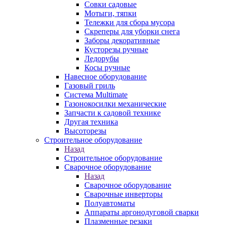
Совки садовые
Мотыги, тяпки
Тележки для сбора мусора
Скреперы для уборки снега
Заборы декоративные
Кусторезы ручные
Ледорубы
Косы ручные
Навесное оборудование
Газовый гриль
Система Multimate
Газонокосилки механические
Запчасти к садовой технике
Другая техника
Высоторезы
Строительное оборудование
Назад
Строительное оборудование
Сварочное оборудование
Назад
Сварочное оборудование
Сварочные инверторы
Полуавтоматы
Аппараты аргонодуговой сварки
Плазменные резаки