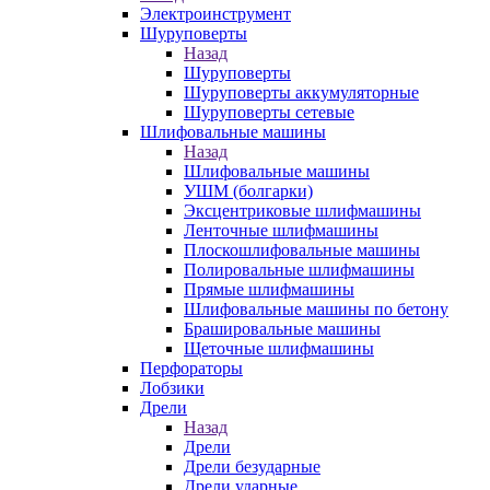
Электроинструмент
Шуруповерты
Назад
Шуруповерты
Шуруповерты аккумуляторные
Шуруповерты сетевые
Шлифовальные машины
Назад
Шлифовальные машины
УШМ (болгарки)
Эксцентриковые шлифмашины
Ленточные шлифмашины
Плоскошлифовальные машины
Полировальные шлифмашины
Прямые шлифмашины
Шлифовальные машины по бетону
Брашировальные машины
Щеточные шлифмашины
Перфораторы
Лобзики
Дрели
Назад
Дрели
Дрели безударные
Дрели ударные