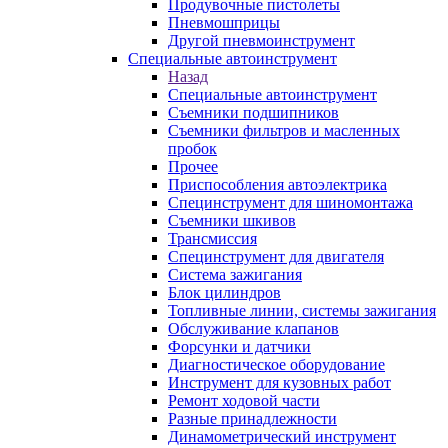
Продувочные пистолеты
Пневмошприцы
Другой пневмоинструмент
Специальные автоинструмент
Назад
Специальные автоинструмент
Съемники подшипников
Съемники фильтров и масленных
пробок
Прочее
Приспособления автоэлектрика
Специнструмент для шиномонтажа
Съемники шкивов
Трансмиссия
Специнструмент для двигателя
Система зажигания
Блок цилиндров
Топливные линии, системы зажигания
Обслуживание клапанов
Форсунки и датчики
Диагностическое оборудование
Инструмент для кузовных работ
Ремонт ходовой части
Разные принадлежности
Динамометрический инструмент