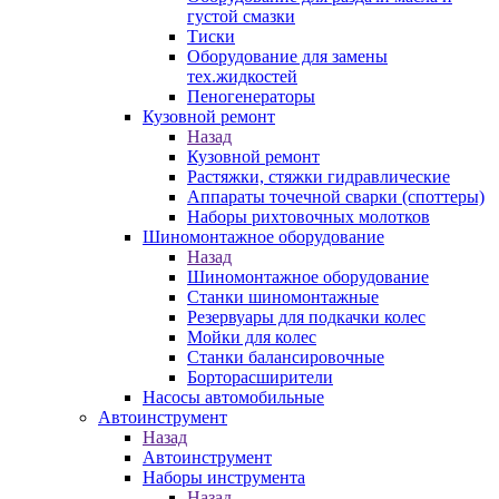
густой смазки
Тиски
Оборудование для замены
тех.жидкостей
Пеногенераторы
Кузовной ремонт
Назад
Кузовной ремонт
Растяжки, стяжки гидравлические
Аппараты точечной сварки (споттеры)
Наборы рихтовочных молотков
Шиномонтажное оборудование
Назад
Шиномонтажное оборудование
Станки шиномонтажные
Резервуары для подкачки колес
Мойки для колес
Станки балансировочные
Борторасширители
Насосы автомобильные
Автоинструмент
Назад
Автоинструмент
Наборы инструмента
Назад