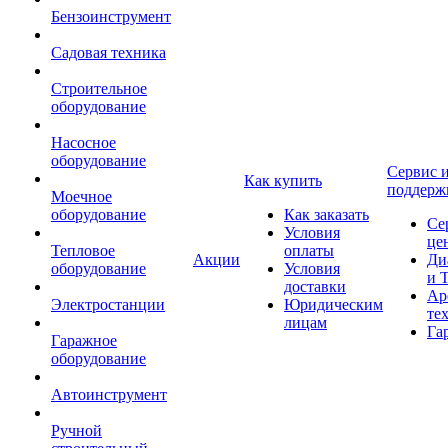
Бензоинструмент
Садовая техника
Строительное
оборудование
Насосное
оборудование
Сервис 
Как купить
поддерж
Моечное
оборудование
Как заказать
Се
Условия
це
Тепловое
оплаты
Акции
Ди
оборудование
Условия
и 
доставки
Ар
Электростанции
Юридическим
те
лицам
Га
Гаражное
оборудование
Автоинструмент
Ручной