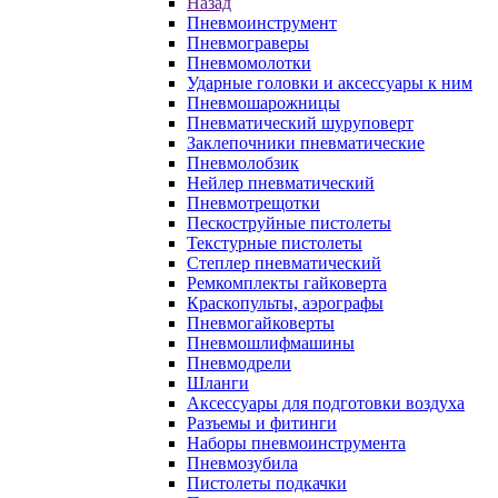
Назад
Пневмоинструмент
Пневмограверы
Пневмомолотки
Ударные головки и аксессуары к ним
Пневмошарожницы
Пневматический шуруповерт
Заклепочники пневматические
Пневмолобзик
Нейлер пневматический
Пневмотрещотки
Пескоструйные пистолеты
Текстурные пистолеты
Степлер пневматический
Ремкомплекты гайковерта
Краскопульты, аэрографы
Пневмогайковерты
Пневмошлифмашины
Пневмодрели
Шланги
Аксессуары для подготовки воздуха
Разъемы и фитинги
Наборы пневмоинструмента
Пневмозубила
Пистолеты подкачки