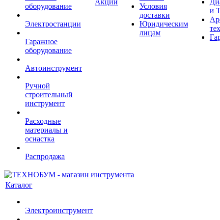
Акции
Ди
оборудование
Условия
и 
доставки
Ар
Электростанции
Юридическим
те
лицам
Га
Гаражное
оборудование
Автоинструмент
Ручной
строительный
инструмент
Расходные
материалы и
оснастка
Распродажа
Каталог
Электроинструмент