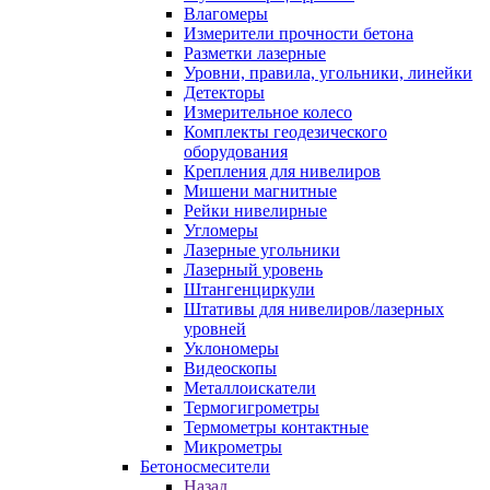
Влагомеры
Измерители прочности бетона
Разметки лазерные
Уровни, правила, угольники, линейки
Детекторы
Измерительное колесо
Комплекты геодезического
оборудования
Крепления для нивелиров
Мишени магнитные
Рейки нивелирные
Угломеры
Лазерные угольники
Лазерный уровень
Штангенциркули
Штативы для нивелиров/лазерных
уровней
Уклономеры
Видеоскопы
Металлоискатели
Термогигрометры
Термометры контактные
Микрометры
Бетоносмесители
Назад