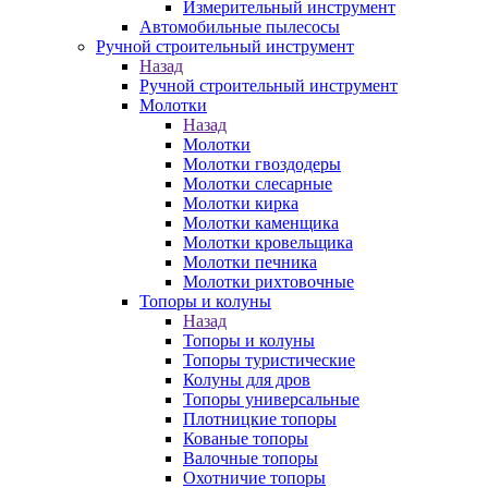
Измерительный инструмент
Автомобильные пылесосы
Ручной строительный инструмент
Назад
Ручной строительный инструмент
Молотки
Назад
Молотки
Молотки гвоздодеры
Молотки слесарные
Молотки кирка
Молотки каменщика
Молотки кровельщика
Молотки печника
Молотки рихтовочные
Топоры и колуны
Назад
Топоры и колуны
Топоры туристические
Колуны для дров
Топоры универсальные
Плотницкие топоры
Кованые топоры
Валочные топоры
Охотничие топоры