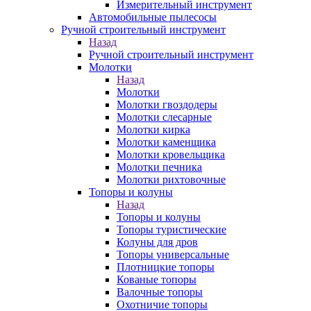
Измерительный инструмент
Автомобильные пылесосы
Ручной строительный инструмент
Назад
Ручной строительный инструмент
Молотки
Назад
Молотки
Молотки гвоздодеры
Молотки слесарные
Молотки кирка
Молотки каменщика
Молотки кровельщика
Молотки печника
Молотки рихтовочные
Топоры и колуны
Назад
Топоры и колуны
Топоры туристические
Колуны для дров
Топоры универсальные
Плотницкие топоры
Кованые топоры
Валочные топоры
Охотничие топоры