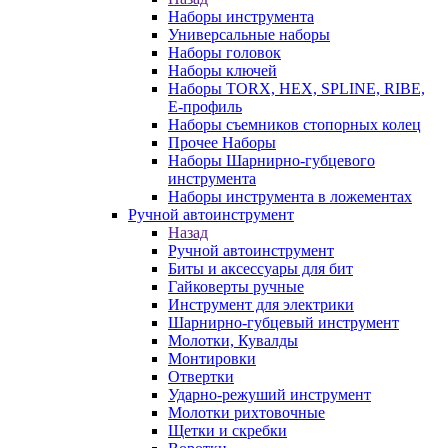
Наборы инструмента
Универсальные наборы
Наборы головок
Наборы ключей
Наборы TORX, HEX, SPLINE, RIBE,
E-профиль
Наборы съемников стопорных колец
Прочее Наборы
Наборы Шарнирно-губцевого
инструмента
Наборы инструмента в ложементах
Ручной автоинструмент
Назад
Ручной автоинструмент
Биты и аксессуары для бит
Гайковерты ручные
Инструмент для электрики
Шарнирно-губцевый инструмент
Молотки, Кувалды
Монтировки
Отвертки
Ударно-режуший инструмент
Молотки рихтовочные
Щетки и скребки