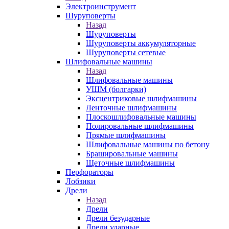
Электроинструмент
Шуруповерты
Назад
Шуруповерты
Шуруповерты аккумуляторные
Шуруповерты сетевые
Шлифовальные машины
Назад
Шлифовальные машины
УШМ (болгарки)
Эксцентриковые шлифмашины
Ленточные шлифмашины
Плоскошлифовальные машины
Полировальные шлифмашины
Прямые шлифмашины
Шлифовальные машины по бетону
Брашировальные машины
Щеточные шлифмашины
Перфораторы
Лобзики
Дрели
Назад
Дрели
Дрели безударные
Дрели ударные