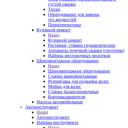
густой смазки
Тиски
Оборудование для замены
тех.жидкостей
Пеногенераторы
Кузовной ремонт
Назад
Кузовной ремонт
Растяжки, стяжки гидравлические
Аппараты точечной сварки (споттеры)
Наборы рихтовочных молотков
Шиномонтажное оборудование
Назад
Шиномонтажное оборудование
Станки шиномонтажные
Резервуары для подкачки колес
Мойки для колес
Станки балансировочные
Борторасширители
Насосы автомобильные
Автоинструмент
Назад
Автоинструмент
Наборы инструмента
Назад