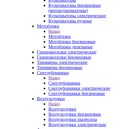
Культиваторы
Культиваторы бензиновые
(мотокультиваторы)
Культиваторы электрические
Культиваторы ручные
Мотоблоки
Назад
Мотоблоки
Мотоблоки бензиновые
Мотоблоки дизельные
Газонокосилки электрические
Газонокосилки бензиновые
Триммеры электрические
Триммеры бензиновые
Снегоуборщики
Назад
Снегоуборщики
Снегоуборщики электрические
Снегоуборщики бензиновые
Воздуходувки
Назад
Воздуходувки
Воздуходувки бензиновые
Воздуходувки пылесосы
Воздуходувки электрические