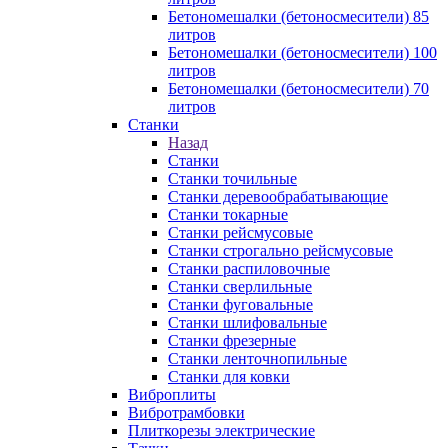
Бетономешалки (бетоносмесители) 85
литров
Бетономешалки (бетоносмесители) 100
литров
Бетономешалки (бетоносмесители) 70
литров
Станки
Назад
Станки
Станки точильные
Станки деревообрабатывающие
Станки токарные
Станки рейсмусовые
Станки строгально рейсмусовые
Станки распиловочные
Станки сверлильные
Станки фуговальные
Станки шлифовальные
Станки фрезерные
Станки ленточнопильные
Станки для ковки
Виброплиты
Вибротрамбовки
Плиткорезы электрические