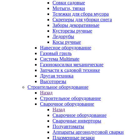
Совки садовые
Мотыги, тяпки
Тележки для сбора мусора
Скреперы для уборки снега
Заборы декоративные
Кусторезы ручные
Ледорубы
Косы ручные
Навесное оборудование
Газовый гриль
Система Multimate
Газонокосилки механические
Запчасти к садовой технике
Другая техника
Высоторезы
Строительное оборудование
Назад
Строительное оборудование
Сварочное оборудование
Назад
Сварочное оборудование
Сварочные инверторы
Полуавтоматы
Аппараты аргонодуговой сварки
Плазменные резаки