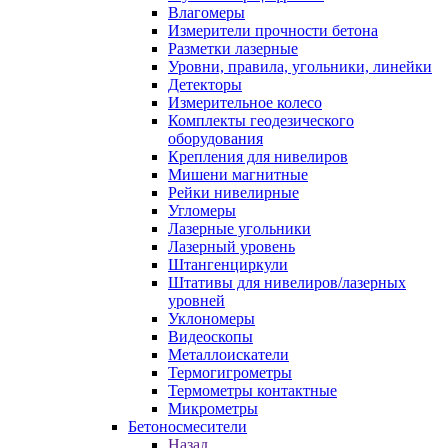
Влагомеры
Измерители прочности бетона
Разметки лазерные
Уровни, правила, угольники, линейки
Детекторы
Измерительное колесо
Комплекты геодезического
оборудования
Крепления для нивелиров
Мишени магнитные
Рейки нивелирные
Угломеры
Лазерные угольники
Лазерный уровень
Штангенциркули
Штативы для нивелиров/лазерных
уровней
Уклономеры
Видеоскопы
Металлоискатели
Термогигрометры
Термометры контактные
Микрометры
Бетоносмесители
Назад