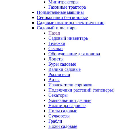
Минитракторы
Газонные трактора
Подметальные машины
Сенокосилки бензиновые
Садовые ножницы электрические
Садовый инвентарь
Назад
Садовый инвентарь
Тележки
Сеялки
Оборудование для полива
Лопаты
Буры садовые
Валики садовые
Рыхлители
Вилы
Извлекатели сорняков
Подвязчики растений (тапенеры)
Секаторы
Умывальники дачные
Ножницы садовые
Пилы садовые
Сучкорезы
Грабли
Ножи садовые