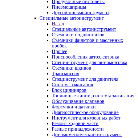
Продувочные пистолеты
Пневмошприцы
Другой пневмоинструмент
Специальные автоинструмент
Назад
Специальные автоинструмент
Съемники подшипников
Съемники фильтров и масленных
пробок
Прочее
Приспособления автоэлектрика
Специнструмент для шиномонтажа
Съемники шкивов
Трансмиссия
Специнструмент для двигателя
Система зажигания
Блок цилиндров
Топливные линии, системы зажигания
Обслуживание клапанов
Форсунки и датчики
Диагностическое оборудование
Инструмент для кузовных работ
Ремонт ходовой части
Разные принадлежности
Динамометрический инструмент