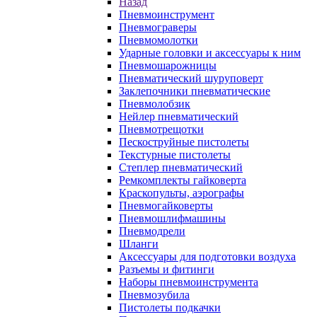
Назад
Пневмоинструмент
Пневмограверы
Пневмомолотки
Ударные головки и аксессуары к ним
Пневмошарожницы
Пневматический шуруповерт
Заклепочники пневматические
Пневмолобзик
Нейлер пневматический
Пневмотрещотки
Пескоструйные пистолеты
Текстурные пистолеты
Степлер пневматический
Ремкомплекты гайковерта
Краскопульты, аэрографы
Пневмогайковерты
Пневмошлифмашины
Пневмодрели
Шланги
Аксессуары для подготовки воздуха
Разъемы и фитинги
Наборы пневмоинструмента
Пневмозубила
Пистолеты подкачки