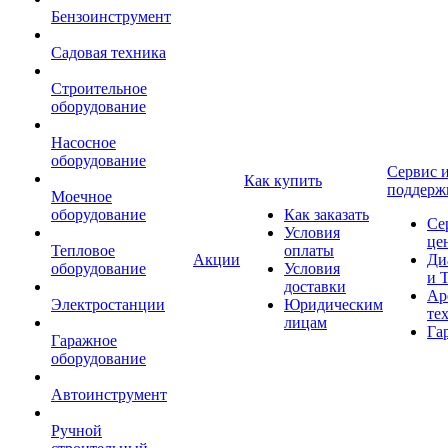
Бензоинструмент
Садовая техника
Строительное
оборудование
Насосное
оборудование
Сервис 
Как купить
поддерж
Моечное
оборудование
Как заказать
Се
Условия
це
Тепловое
оплаты
Акции
Ди
оборудование
Условия
и 
доставки
Ар
Электростанции
Юридическим
те
лицам
Га
Гаражное
оборудование
Автоинструмент
Ручной