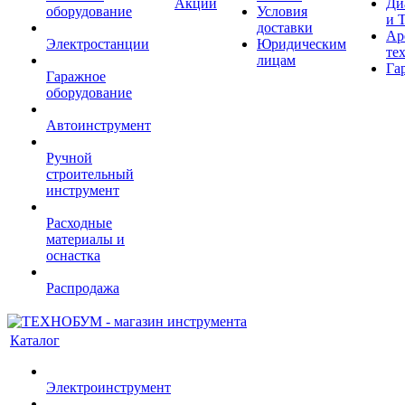
Акции
Ди
оборудование
Условия
и 
доставки
Ар
Электростанции
Юридическим
те
лицам
Га
Гаражное
оборудование
Автоинструмент
Ручной
строительный
инструмент
Расходные
материалы и
оснастка
Распродажа
Каталог
Электроинструмент