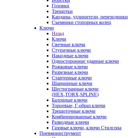
Воротки
Головки
Трещотки
Карданы, удлинители, переходники
Съемники стопорных колец
Ключи
Назад
Ключи
Свечные ключи
Ступичные ключи
Накидные ключи
Односторонние ударные ключи
Рожковые ключи
Разрезные ключи
Стартерные ключи
Шарнирные ключи
Шестигранные ключи
(HEX,TORX,SPLINE)
Балонные ключи
Торцевые, Г-образ ключи
Трещоточные ключи
Комбинированные ключи
Разводные ключи
Газовые ключи, ключи Стилсона
Пневмоинструмент