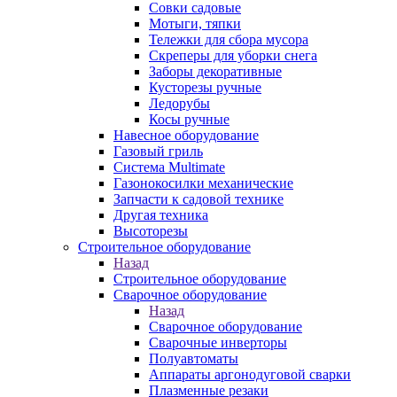
Совки садовые
Мотыги, тяпки
Тележки для сбора мусора
Скреперы для уборки снега
Заборы декоративные
Кусторезы ручные
Ледорубы
Косы ручные
Навесное оборудование
Газовый гриль
Система Multimate
Газонокосилки механические
Запчасти к садовой технике
Другая техника
Высоторезы
Строительное оборудование
Назад
Строительное оборудование
Сварочное оборудование
Назад
Сварочное оборудование
Сварочные инверторы
Полуавтоматы
Аппараты аргонодуговой сварки
Плазменные резаки