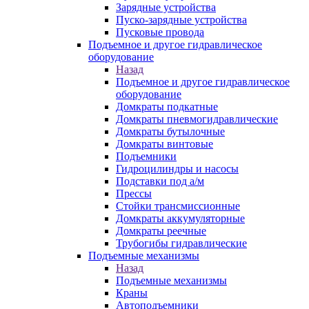
Зарядные устройства
Пуско-зарядные устройства
Пусковые провода
Подъемное и другое гидравлическое
оборудование
Назад
Подъемное и другое гидравлическое
оборудование
Домкраты подкатные
Домкраты пневмогидравлические
Домкраты бутылочные
Домкраты винтовые
Подъемники
Гидроцилиндры и насосы
Подставки под а/м
Прессы
Стойки трансмиссионные
Домкраты аккумуляторные
Домкраты реечные
Трубогибы гидравлические
Подъемные механизмы
Назад
Подъемные механизмы
Краны
Автоподъемники