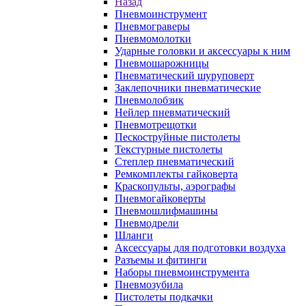
Назад
Пневмоинструмент
Пневмограверы
Пневмомолотки
Ударные головки и аксессуары к ним
Пневмошарожницы
Пневматический шуруповерт
Заклепочники пневматические
Пневмолобзик
Нейлер пневматический
Пневмотрещотки
Пескоструйные пистолеты
Текстурные пистолеты
Степлер пневматический
Ремкомплекты гайковерта
Краскопульты, аэрографы
Пневмогайковерты
Пневмошлифмашины
Пневмодрели
Шланги
Аксессуары для подготовки воздуха
Разъемы и фитинги
Наборы пневмоинструмента
Пневмозубила
Пистолеты подкачки