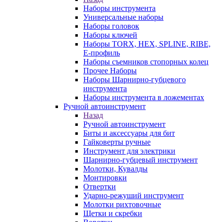
Наборы инструмента
Универсальные наборы
Наборы головок
Наборы ключей
Наборы TORX, HEX, SPLINE, RIBE,
E-профиль
Наборы съемников стопорных колец
Прочее Наборы
Наборы Шарнирно-губцевого
инструмента
Наборы инструмента в ложементах
Ручной автоинструмент
Назад
Ручной автоинструмент
Биты и аксессуары для бит
Гайковерты ручные
Инструмент для электрики
Шарнирно-губцевый инструмент
Молотки, Кувалды
Монтировки
Отвертки
Ударно-режуший инструмент
Молотки рихтовочные
Щетки и скребки