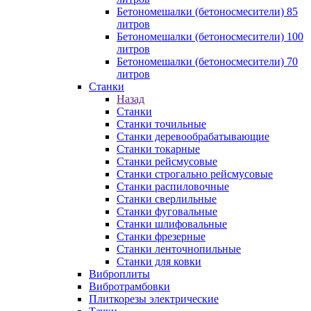
Бетономешалки (бетоносмесители) 85
литров
Бетономешалки (бетоносмесители) 100
литров
Бетономешалки (бетоносмесители) 70
литров
Станки
Назад
Станки
Станки точильные
Станки деревообрабатывающие
Станки токарные
Станки рейсмусовые
Станки строгально рейсмусовые
Станки распиловочные
Станки сверлильные
Станки фуговальные
Станки шлифовальные
Станки фрезерные
Станки ленточнопильные
Станки для ковки
Виброплиты
Вибротрамбовки
Плиткорезы электрические