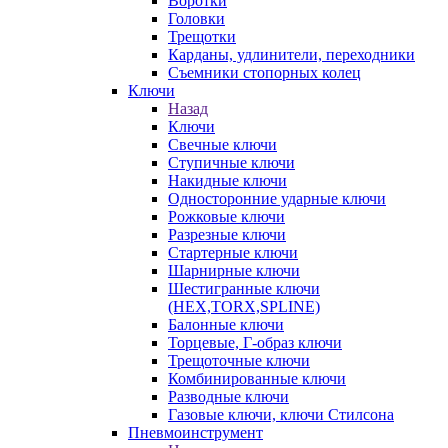
Воротки
Головки
Трещотки
Карданы, удлинители, переходники
Съемники стопорных колец
Ключи
Назад
Ключи
Свечные ключи
Ступичные ключи
Накидные ключи
Односторонние ударные ключи
Рожковые ключи
Разрезные ключи
Стартерные ключи
Шарнирные ключи
Шестигранные ключи
(HEX,TORX,SPLINE)
Балонные ключи
Торцевые, Г-образ ключи
Трещоточные ключи
Комбинированные ключи
Разводные ключи
Газовые ключи, ключи Стилсона
Пневмоинструмент