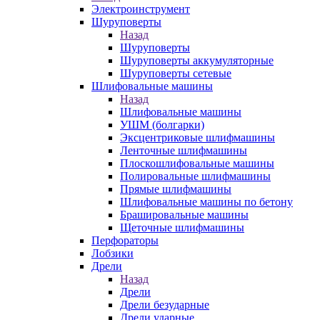
Электроинструмент
Шуруповерты
Назад
Шуруповерты
Шуруповерты аккумуляторные
Шуруповерты сетевые
Шлифовальные машины
Назад
Шлифовальные машины
УШМ (болгарки)
Эксцентриковые шлифмашины
Ленточные шлифмашины
Плоскошлифовальные машины
Полировальные шлифмашины
Прямые шлифмашины
Шлифовальные машины по бетону
Брашировальные машины
Щеточные шлифмашины
Перфораторы
Лобзики
Дрели
Назад
Дрели
Дрели безударные
Дрели ударные