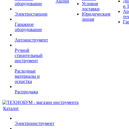
Акции
Ди
оборудование
Условия
и 
доставки
Ар
Электростанции
Юридическим
те
лицам
Га
Гаражное
оборудование
Автоинструмент
Ручной
строительный
инструмент
Расходные
материалы и
оснастка
Распродажа
Каталог
Электроинструмент