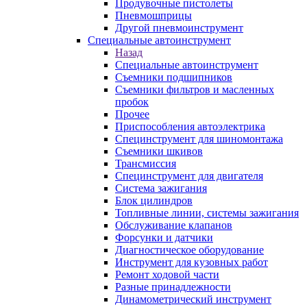
Продувочные пистолеты
Пневмошприцы
Другой пневмоинструмент
Специальные автоинструмент
Назад
Специальные автоинструмент
Съемники подшипников
Съемники фильтров и масленных
пробок
Прочее
Приспособления автоэлектрика
Специнструмент для шиномонтажа
Съемники шкивов
Трансмиссия
Специнструмент для двигателя
Система зажигания
Блок цилиндров
Топливные линии, системы зажигания
Обслуживание клапанов
Форсунки и датчики
Диагностическое оборудование
Инструмент для кузовных работ
Ремонт ходовой части
Разные принадлежности
Динамометрический инструмент