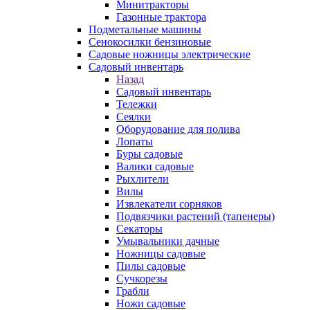
Минитракторы
Газонные трактора
Подметальные машины
Сенокосилки бензиновые
Садовые ножницы электрические
Садовый инвентарь
Назад
Садовый инвентарь
Тележки
Сеялки
Оборудование для полива
Лопаты
Буры садовые
Валики садовые
Рыхлители
Вилы
Извлекатели сорняков
Подвязчики растений (тапенеры)
Секаторы
Умывальники дачные
Ножницы садовые
Пилы садовые
Сучкорезы
Грабли
Ножи садовые