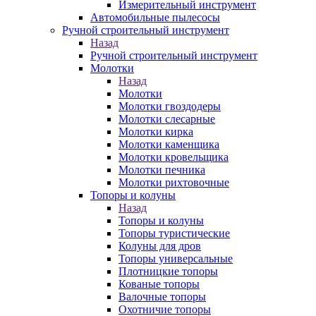
Измерительный инструмент
Автомобильные пылесосы
Ручной строительный инструмент
Назад
Ручной строительный инструмент
Молотки
Назад
Молотки
Молотки гвоздодеры
Молотки слесарные
Молотки кирка
Молотки каменщика
Молотки кровельщика
Молотки печника
Молотки рихтовочные
Топоры и колуны
Назад
Топоры и колуны
Топоры туристические
Колуны для дров
Топоры универсальные
Плотницкие топоры
Кованые топоры
Валочные топоры
Охотничие топоры