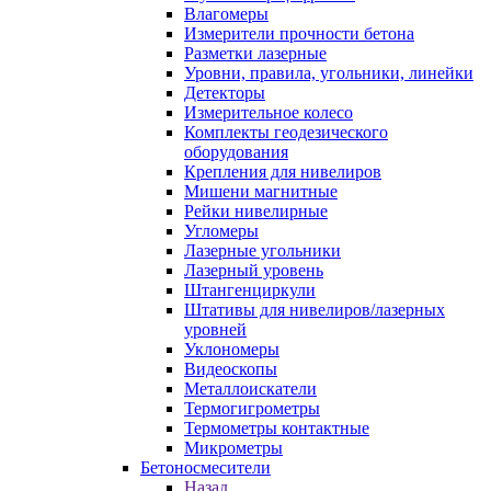
Влагомеры
Измерители прочности бетона
Разметки лазерные
Уровни, правила, угольники, линейки
Детекторы
Измерительное колесо
Комплекты геодезического
оборудования
Крепления для нивелиров
Мишени магнитные
Рейки нивелирные
Угломеры
Лазерные угольники
Лазерный уровень
Штангенциркули
Штативы для нивелиров/лазерных
уровней
Уклономеры
Видеоскопы
Металлоискатели
Термогигрометры
Термометры контактные
Микрометры
Бетоносмесители
Назад