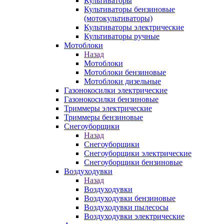
Культиваторы
Культиваторы бензиновые
(мотокультиваторы)
Культиваторы электрические
Культиваторы ручные
Мотоблоки
Назад
Мотоблоки
Мотоблоки бензиновые
Мотоблоки дизельные
Газонокосилки электрические
Газонокосилки бензиновые
Триммеры электрические
Триммеры бензиновые
Снегоуборщики
Назад
Снегоуборщики
Снегоуборщики электрические
Снегоуборщики бензиновые
Воздуходувки
Назад
Воздуходувки
Воздуходувки бензиновые
Воздуходувки пылесосы
Воздуходувки электрические