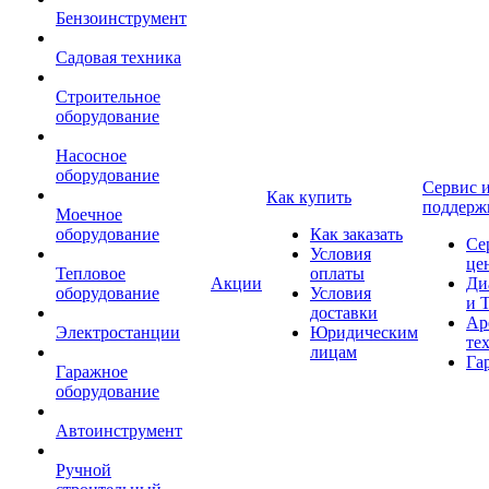
Бензоинструмент
Садовая техника
Строительное
оборудование
Насосное
оборудование
Сервис 
Как купить
поддерж
Моечное
оборудование
Как заказать
Се
Условия
це
Тепловое
оплаты
Акции
Ди
оборудование
Условия
и 
доставки
Ар
Электростанции
Юридическим
те
лицам
Га
Гаражное
оборудование
Автоинструмент
Ручной