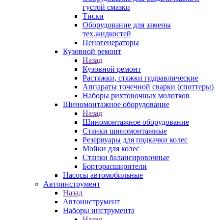
густой смазки
Тиски
Оборудование для замены
тех.жидкостей
Пеногенераторы
Кузовной ремонт
Назад
Кузовной ремонт
Растяжки, стяжки гидравлические
Аппараты точечной сварки (споттеры)
Наборы рихтовочных молотков
Шиномонтажное оборудование
Назад
Шиномонтажное оборудование
Станки шиномонтажные
Резервуары для подкачки колес
Мойки для колес
Станки балансировочные
Борторасширители
Насосы автомобильные
Автоинструмент
Назад
Автоинструмент
Наборы инструмента
Назад