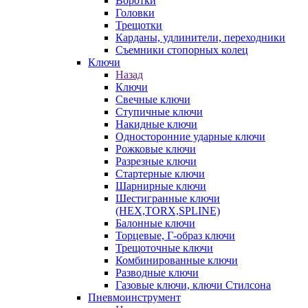
Воротки
Головки
Трещотки
Карданы, удлинители, переходники
Съемники стопорных колец
Ключи
Назад
Ключи
Свечные ключи
Ступичные ключи
Накидные ключи
Односторонние ударные ключи
Рожковые ключи
Разрезные ключи
Стартерные ключи
Шарнирные ключи
Шестигранные ключи
(HEX,TORX,SPLINE)
Балонные ключи
Торцевые, Г-образ ключи
Трещоточные ключи
Комбинированные ключи
Разводные ключи
Газовые ключи, ключи Стилсона
Пневмоинструмент