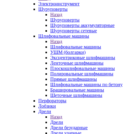
Электроинструмент
Шуруповерты
Назад
Шуруповерты
Шуруповерты аккумуляторные
Шуруповерты сетевые
Шлифовальные машины
Назад
Шлифовальные машины
УШМ (болгарки)
Эксцентриковые шлифмашины
Ленточные шлифмашины
Плоскошлифовальные машины
Полировальные шлифмашины
Прямые шлифмашины
Шлифовальные машины по бетону
Брашировальные машины
Щеточные шлифмашины
Перфораторы
Лобзики
Дрели
Назад
Дрели
Дрели безударные
Дрели ударные