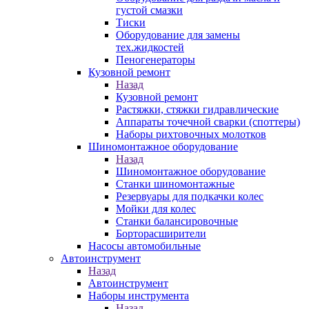
густой смазки
Тиски
Оборудование для замены
тех.жидкостей
Пеногенераторы
Кузовной ремонт
Назад
Кузовной ремонт
Растяжки, стяжки гидравлические
Аппараты точечной сварки (споттеры)
Наборы рихтовочных молотков
Шиномонтажное оборудование
Назад
Шиномонтажное оборудование
Станки шиномонтажные
Резервуары для подкачки колес
Мойки для колес
Станки балансировочные
Борторасширители
Насосы автомобильные
Автоинструмент
Назад
Автоинструмент
Наборы инструмента
Назад