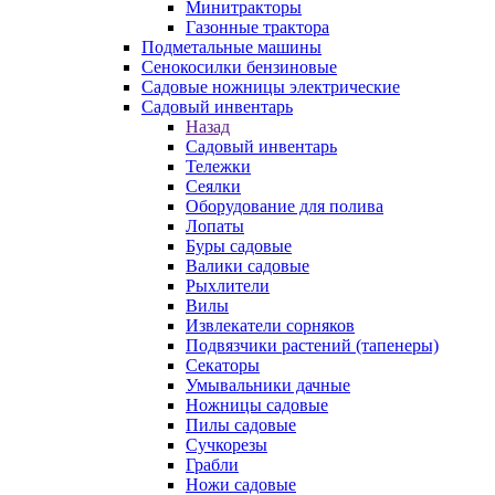
Минитракторы
Газонные трактора
Подметальные машины
Сенокосилки бензиновые
Садовые ножницы электрические
Садовый инвентарь
Назад
Садовый инвентарь
Тележки
Сеялки
Оборудование для полива
Лопаты
Буры садовые
Валики садовые
Рыхлители
Вилы
Извлекатели сорняков
Подвязчики растений (тапенеры)
Секаторы
Умывальники дачные
Ножницы садовые
Пилы садовые
Сучкорезы
Грабли
Ножи садовые