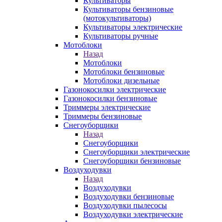
Культиваторы
Культиваторы бензиновые
(мотокультиваторы)
Культиваторы электрические
Культиваторы ручные
Мотоблоки
Назад
Мотоблоки
Мотоблоки бензиновые
Мотоблоки дизельные
Газонокосилки электрические
Газонокосилки бензиновые
Триммеры электрические
Триммеры бензиновые
Снегоуборщики
Назад
Снегоуборщики
Снегоуборщики электрические
Снегоуборщики бензиновые
Воздуходувки
Назад
Воздуходувки
Воздуходувки бензиновые
Воздуходувки пылесосы
Воздуходувки электрические