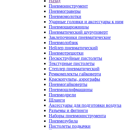
Назад
Пневмоинструмент
Пневмограверы
Пневмомолотки
Ударные головки и аксессуары к ним
Пневмошарожницы
Пневматический шуруповерт
Заклепочники пневматические
Пневмолобзик
Нейлер пневматический
Пневмотрещотки
Пескоструйные пистолеты
Текстурные пистолеты
Степлер пневматический
Ремкомплекты гайковерта
Краскопульты, аэрографы
Пневмогайковерты
Пневмошлифмашины
Пневмодрели
Шланги
Аксессуары для подготовки воздуха
Разъемы и фитинги
Наборы пневмоинструмента
Пневмозубила
Пистолеты подкачки