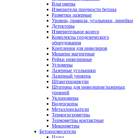
Влагомеры
Измерители прочности бетона
Разметки лазерные
Уровни, правила, угольники, линейки
Детекторы
Измерительное колесо
Комплекты геодезического
оборудования
Крепления для нивелиров
Мишени магнитные
Рейки нивелирные
Угломеры
Лазерные угольники
Лазерный уровень
Штангенциркули
Штативы для нивелиров/лазерных
уровней
Уклономеры
Видеоскопы
Металлоискатели
Термогигрометры
Термометры контактные
Микрометры
Бетоносмесители
Назад