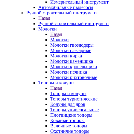
Измерительный инструмент
Автомобильные пылесосы
Ручной строительный инструмент
Назад
Ручной строительный инструмент
Молотки
Назад
Молотки
Молотки гвоздодеры
Молотки слесарные
Молотки кирка
Молотки каменщика
Молотки кровельщика
Молотки печника
Молотки рихтовочные
Топоры и колуны
Назад
Топоры и колуны
Топоры туристические
Колуны для дров
Топоры универсальные
Плотницкие топоры
Кованые топоры
Валочные топоры
Охотничие топоры