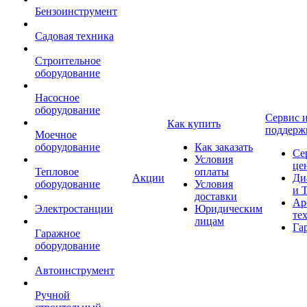
Бензоинструмент
Садовая техника
Строительное
оборудование
Насосное
оборудование
Сервис 
Как купить
поддерж
Моечное
оборудование
Как заказать
Се
Условия
це
Тепловое
оплаты
Акции
Ди
оборудование
Условия
и 
доставки
Ар
Электростанции
Юридическим
те
лицам
Га
Гаражное
оборудование
Автоинструмент
Ручной