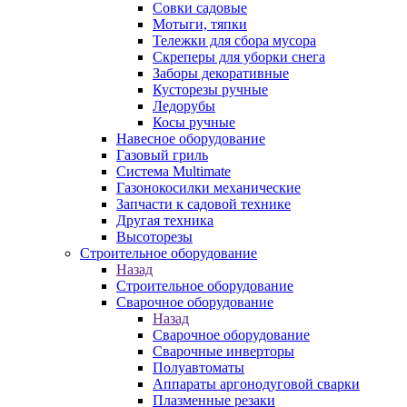
Совки садовые
Мотыги, тяпки
Тележки для сбора мусора
Скреперы для уборки снега
Заборы декоративные
Кусторезы ручные
Ледорубы
Косы ручные
Навесное оборудование
Газовый гриль
Система Multimate
Газонокосилки механические
Запчасти к садовой технике
Другая техника
Высоторезы
Строительное оборудование
Назад
Строительное оборудование
Сварочное оборудование
Назад
Сварочное оборудование
Сварочные инверторы
Полуавтоматы
Аппараты аргонодуговой сварки
Плазменные резаки