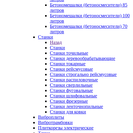
Бетономешалки (бетоносмесители) 85
литров
Бетономешалки (бетоносмесители) 100
литров
Бетономешалки (бетоносмесители) 70
литров
Станки
Назад
Станки
Станки точильные
Станки деревообрабатывающие
Станки токарные
Станки рейсмусовые
Станки строгально рейсмусовые
Станки распиловочные
Станки сверлильные
Станки фуговальные
Станки шлифовальные
Станки фрезерные
Станки ленточнопильные
Станки для ковки
Виброплиты
Вибротрамбовки
Плиткорезы электрические