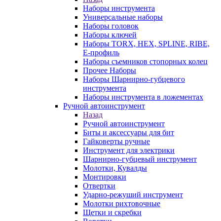
Наборы инструмента
Универсальные наборы
Наборы головок
Наборы ключей
Наборы TORX, HEX, SPLINE, RIBE,
E-профиль
Наборы съемников стопорных колец
Прочее Наборы
Наборы Шарнирно-губцевого
инструмента
Наборы инструмента в ложементах
Ручной автоинструмент
Назад
Ручной автоинструмент
Биты и аксессуары для бит
Гайковерты ручные
Инструмент для электрики
Шарнирно-губцевый инструмент
Молотки, Кувалды
Монтировки
Отвертки
Ударно-режуший инструмент
Молотки рихтовочные
Щетки и скребки