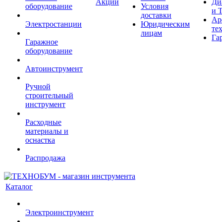
Акции
Ди
оборудование
Условия
и 
доставки
Ар
Электростанции
Юридическим
те
лицам
Га
Гаражное
оборудование
Автоинструмент
Ручной
строительный
инструмент
Расходные
материалы и
оснастка
Распродажа
Каталог
Электроинструмент