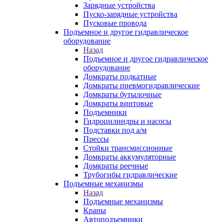
Зарядные устройства
Пуско-зарядные устройства
Пусковые провода
Подъемное и другое гидравлическое
оборудование
Назад
Подъемное и другое гидравлическое
оборудование
Домкраты подкатные
Домкраты пневмогидравлические
Домкраты бутылочные
Домкраты винтовые
Подъемники
Гидроцилиндры и насосы
Подставки под а/м
Прессы
Стойки трансмиссионные
Домкраты аккумуляторные
Домкраты реечные
Трубогибы гидравлические
Подъемные механизмы
Назад
Подъемные механизмы
Краны
Автоподъемники