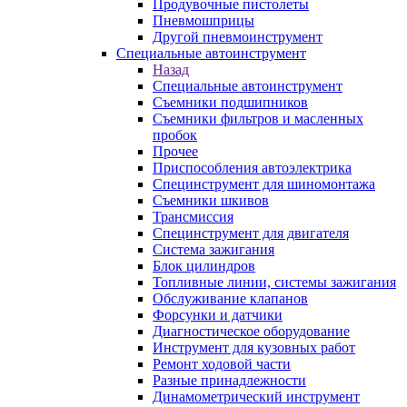
Продувочные пистолеты
Пневмошприцы
Другой пневмоинструмент
Специальные автоинструмент
Назад
Специальные автоинструмент
Съемники подшипников
Съемники фильтров и масленных
пробок
Прочее
Приспособления автоэлектрика
Специнструмент для шиномонтажа
Съемники шкивов
Трансмиссия
Специнструмент для двигателя
Система зажигания
Блок цилиндров
Топливные линии, системы зажигания
Обслуживание клапанов
Форсунки и датчики
Диагностическое оборудование
Инструмент для кузовных работ
Ремонт ходовой части
Разные принадлежности
Динамометрический инструмент