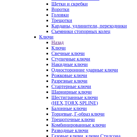
Щетки и скребки
Воротки
Головки
Трещотки
Карданы, удлинители, переходники
Съемники стопорных колец
Ключи
Назад
Ключи
Свечные ключи
Ступичные ключи
Накидные ключи
Односторонние ударные ключи
Рожковые ключи
Разрезные ключи
Стартерные ключи
Шарнирные ключи
Шестигранные ключи
(HEX,TORX,SPLINE)
Балонные ключи
Торцевые, Г-образ ключи
Трещоточные ключи
Комбинированные ключи
Разводные ключи
Газовые ключи, ключи Стилсона