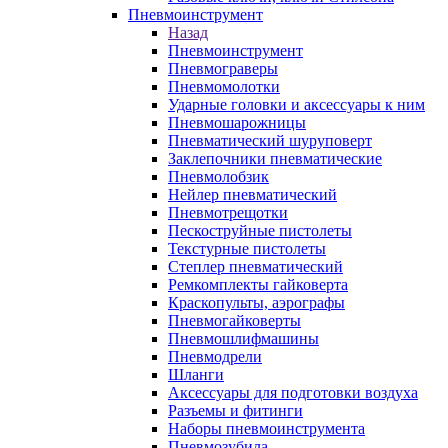
Пневмоинструмент
Назад
Пневмоинструмент
Пневмограверы
Пневмомолотки
Ударные головки и аксессуары к ним
Пневмошарожницы
Пневматический шуруповерт
Заклепочники пневматические
Пневмолобзик
Нейлер пневматический
Пневмотрещотки
Пескоструйные пистолеты
Текстурные пистолеты
Степлер пневматический
Ремкомплекты гайковерта
Краскопульты, аэрографы
Пневмогайковерты
Пневмошлифмашины
Пневмодрели
Шланги
Аксессуары для подготовки воздуха
Разъемы и фитинги
Наборы пневмоинструмента
Пневмозубила