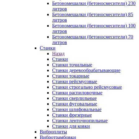
Бетономешалки (бетоносмесители) 230
литров
Бетономешалки (бетоносмесители) 85
литров
Бетономешалки (бетоносмесители) 100
литров
Бетономешалки (бетоносмесители) 70
литров
Станки
Назад
Станки
Станки точильные
Станки деревообрабатывающие
Станки токарные
Станки рейсмусовые
Станки строгально рейсмусовые
Станки распиловочные
Станки сверлильные
Станки фуговальные
Станки шлифовальные
Станки фрезерные
Станки ленточнопильные
Станки для ковки
Виброплиты
Вибротрамбовки