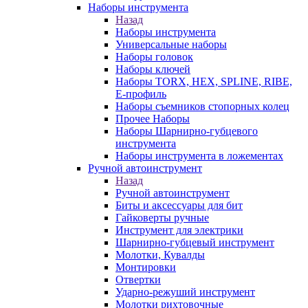
Наборы инструмента
Назад
Наборы инструмента
Универсальные наборы
Наборы головок
Наборы ключей
Наборы TORX, HEX, SPLINE, RIBE,
E-профиль
Наборы съемников стопорных колец
Прочее Наборы
Наборы Шарнирно-губцевого
инструмента
Наборы инструмента в ложементах
Ручной автоинструмент
Назад
Ручной автоинструмент
Биты и аксессуары для бит
Гайковерты ручные
Инструмент для электрики
Шарнирно-губцевый инструмент
Молотки, Кувалды
Монтировки
Отвертки
Ударно-режуший инструмент
Молотки рихтовочные