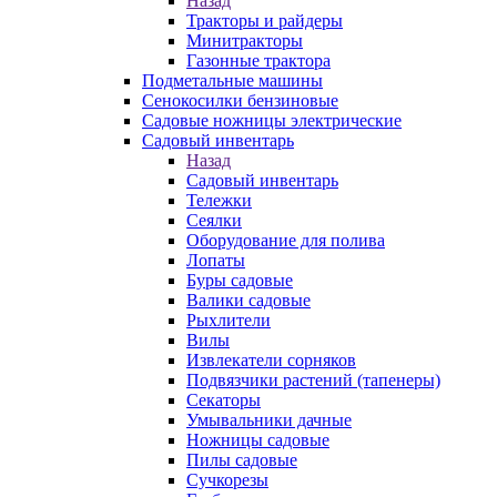
Назад
Тракторы и райдеры
Минитракторы
Газонные трактора
Подметальные машины
Сенокосилки бензиновые
Садовые ножницы электрические
Садовый инвентарь
Назад
Садовый инвентарь
Тележки
Сеялки
Оборудование для полива
Лопаты
Буры садовые
Валики садовые
Рыхлители
Вилы
Извлекатели сорняков
Подвязчики растений (тапенеры)
Секаторы
Умывальники дачные
Ножницы садовые
Пилы садовые
Сучкорезы