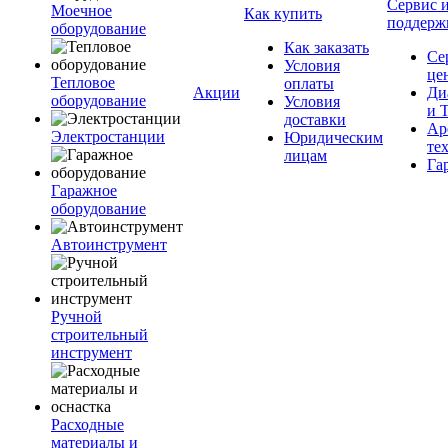
Сервис 
Моечное
Как купить
поддерж
оборудование
Как заказать
Се
Условия
це
Тепловое
оплаты
Акции
Ди
оборудование
Условия
и 
доставки
Ар
Электростанции
Юридическим
те
лицам
Га
Гаражное
оборудование
Автоинструмент
Ручной
строительный
инструмент
Расходные
материалы и