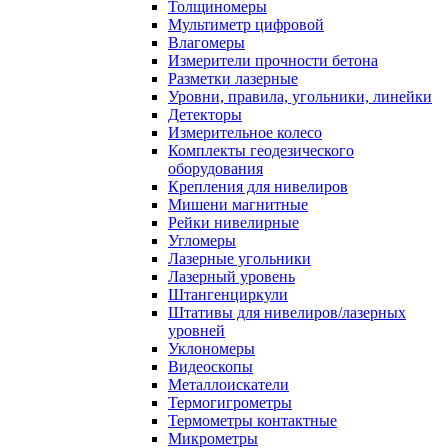
Толщиномеры
Мультиметр цифровой
Влагомеры
Измерители прочности бетона
Разметки лазерные
Уровни, правила, угольники, линейки
Детекторы
Измерительное колесо
Комплекты геодезического
оборудования
Крепления для нивелиров
Мишени магнитные
Рейки нивелирные
Угломеры
Лазерные угольники
Лазерный уровень
Штангенциркули
Штативы для нивелиров/лазерных
уровней
Уклономеры
Видеоскопы
Металлоискатели
Термогигрометры
Термометры контактные
Микрометры