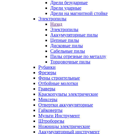
Дрели безударные
Дрели ударные
Дрели на магнитной стойке
Электропилы
Назад
Электропилы
Аккумуляторные пилы
Цепные пилы
Дисковые пилы
Сабельные пилы
Пилы отрезные по металлу
Торцовочные пилы
Рубанки
Фрезеры
Фены строительные
Отбойные молотки
Граверы
Краскопульты электрические
Миксеры
Отвертки аккумуляторные
Гайковерты
Мульти Инструмент
Штроборезы
Ножницы электрические
Аккумуляторный инструмент