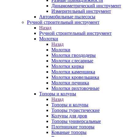
Разные принадлежности
Динамометрический инструмент
Измерительный инструмент
Автомобильные пылесосы
Ручной строительный инструмент
Назад
Ручной строительный инструмент
Молотки
Назад
Молотки
Молотки гвоздодеры
Молотки слесарные
Молотки кирка
Молотки каменщика
Молотки кровельщика
Молотки печника
Молотки рихтовочные
Топоры и колуны
Назад
Топоры и колуны
Топоры туристические
Колуны для дров
Топоры универсальные
Плотницкие топоры
Кованые топоры