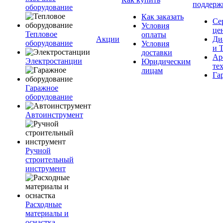
поддерж
оборудование
Как заказать
Се
Условия
це
Тепловое
оплаты
Акции
Ди
оборудование
Условия
и 
доставки
Ар
Электростанции
Юридическим
те
лицам
Га
Гаражное
оборудование
Автоинструмент
Ручной
строительный
инструмент
Расходные
материалы и
оснастка