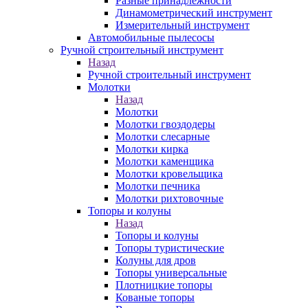
Разные принадлежности
Динамометрический инструмент
Измерительный инструмент
Автомобильные пылесосы
Ручной строительный инструмент
Назад
Ручной строительный инструмент
Молотки
Назад
Молотки
Молотки гвоздодеры
Молотки слесарные
Молотки кирка
Молотки каменщика
Молотки кровельщика
Молотки печника
Молотки рихтовочные
Топоры и колуны
Назад
Топоры и колуны
Топоры туристические
Колуны для дров
Топоры универсальные
Плотницкие топоры
Кованые топоры