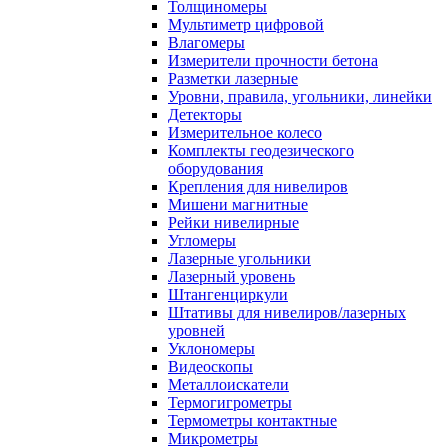
Толщиномеры
Мультиметр цифровой
Влагомеры
Измерители прочности бетона
Разметки лазерные
Уровни, правила, угольники, линейки
Детекторы
Измерительное колесо
Комплекты геодезического
оборудования
Крепления для нивелиров
Мишени магнитные
Рейки нивелирные
Угломеры
Лазерные угольники
Лазерный уровень
Штангенциркули
Штативы для нивелиров/лазерных
уровней
Уклономеры
Видеоскопы
Металлоискатели
Термогигрометры
Термометры контактные
Микрометры