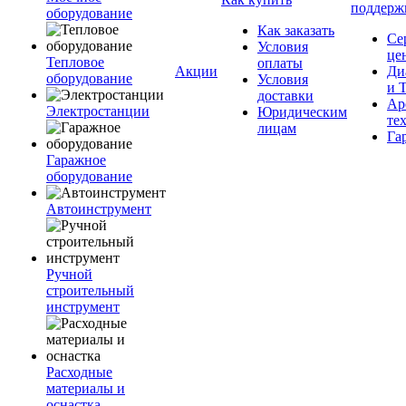
поддерж
оборудование
Как заказать
Се
Условия
це
Тепловое
оплаты
Акции
Ди
оборудование
Условия
и 
доставки
Ар
Электростанции
Юридическим
те
лицам
Га
Гаражное
оборудование
Автоинструмент
Ручной
строительный
инструмент
Расходные
материалы и
оснастка