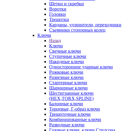
Щетки и скребки
Воротки
Головки
Трещотки
Карданы, удлинители, переходники
Съемники стопорных колец
Ключи
Назад
Ключи
Свечные ключи
Ступичные ключи
Накидные ключи
Односторонние ударные ключи
Рожковые ключи
Разрезные ключи
Стартерные ключи
Шарнирные ключи
Шестигранные ключи
(HEX,TORX,SPLINE)
Балонные ключи
Торцевые, Г-образ ключи
Трещоточные ключи
Комбинированные ключи
Разводные ключи
Газовые ключи, ключи Стилсона