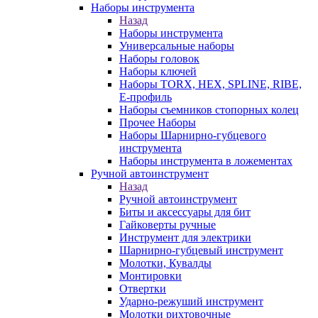
Наборы инструмента
Назад
Наборы инструмента
Универсальные наборы
Наборы головок
Наборы ключей
Наборы TORX, HEX, SPLINE, RIBE,
E-профиль
Наборы съемников стопорных колец
Прочее Наборы
Наборы Шарнирно-губцевого
инструмента
Наборы инструмента в ложементах
Ручной автоинструмент
Назад
Ручной автоинструмент
Биты и аксессуары для бит
Гайковерты ручные
Инструмент для электрики
Шарнирно-губцевый инструмент
Молотки, Кувалды
Монтировки
Отвертки
Ударно-режуший инструмент
Молотки рихтовочные