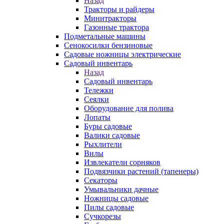
Назад
Тракторы и райдеры
Минитракторы
Газонные трактора
Подметальные машины
Сенокосилки бензиновые
Садовые ножницы электрические
Садовый инвентарь
Назад
Садовый инвентарь
Тележки
Сеялки
Оборудование для полива
Лопаты
Буры садовые
Валики садовые
Рыхлители
Вилы
Извлекатели сорняков
Подвязчики растений (тапенеры)
Секаторы
Умывальники дачные
Ножницы садовые
Пилы садовые
Сучкорезы