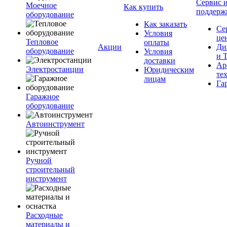
Сервис 
Моечное
Как купить
поддерж
оборудование
Как заказать
Се
Условия
це
Тепловое
оплаты
Акции
Ди
оборудование
Условия
и 
доставки
Ар
Электростанции
Юридическим
те
лицам
Га
Гаражное
оборудование
Автоинструмент
Ручной
строительный
инструмент
Расходные
материалы и