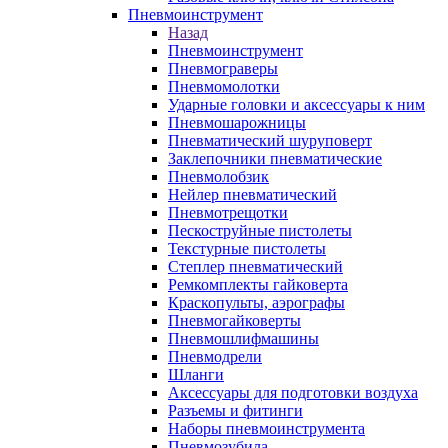
Пневмоинструмент
Назад
Пневмоинструмент
Пневмограверы
Пневмомолотки
Ударные головки и аксессуары к ним
Пневмошарожницы
Пневматический шуруповерт
Заклепочники пневматические
Пневмолобзик
Нейлер пневматический
Пневмотрещотки
Пескоструйные пистолеты
Текстурные пистолеты
Степлер пневматический
Ремкомплекты гайковерта
Краскопульты, аэрографы
Пневмогайковерты
Пневмошлифмашины
Пневмодрели
Шланги
Аксессуары для подготовки воздуха
Разъемы и фитинги
Наборы пневмоинструмента
Пневмозубила