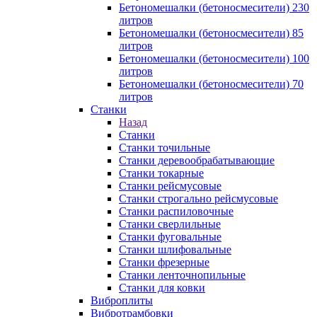
Бетономешалки (бетоносмесители) 230
литров
Бетономешалки (бетоносмесители) 85
литров
Бетономешалки (бетоносмесители) 100
литров
Бетономешалки (бетоносмесители) 70
литров
Станки
Назад
Станки
Станки точильные
Станки деревообрабатывающие
Станки токарные
Станки рейсмусовые
Станки строгально рейсмусовые
Станки распиловочные
Станки сверлильные
Станки фуговальные
Станки шлифовальные
Станки фрезерные
Станки ленточнопильные
Станки для ковки
Виброплиты
Вибротрамбовки