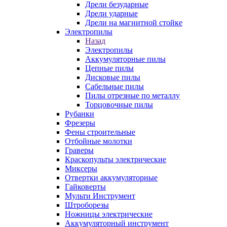
Дрели безударные
Дрели ударные
Дрели на магнитной стойке
Электропилы
Назад
Электропилы
Аккумуляторные пилы
Цепные пилы
Дисковые пилы
Сабельные пилы
Пилы отрезные по металлу
Торцовочные пилы
Рубанки
Фрезеры
Фены строительные
Отбойные молотки
Граверы
Краскопульты электрические
Миксеры
Отвертки аккумуляторные
Гайковерты
Мульти Инструмент
Штроборезы
Ножницы электрические
Аккумуляторный инструмент