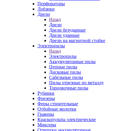
Перфораторы
Лобзики
Дрели
Назад
Дрели
Дрели безударные
Дрели ударные
Дрели на магнитной стойке
Электропилы
Назад
Электропилы
Аккумуляторные пилы
Цепные пилы
Дисковые пилы
Сабельные пилы
Пилы отрезные по металлу
Торцовочные пилы
Рубанки
Фрезеры
Фены строительные
Отбойные молотки
Граверы
Краскопульты электрические
Миксеры
Отвертки аккумуляторные