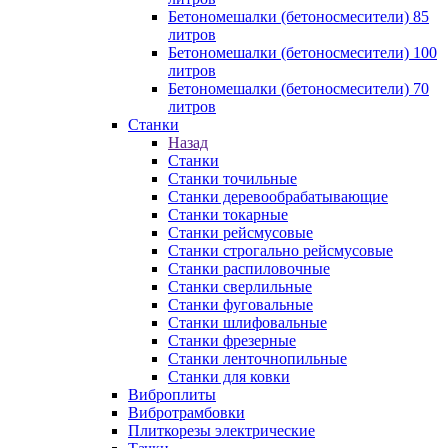
Бетономешалки (бетоносмесители) 85
литров
Бетономешалки (бетоносмесители) 100
литров
Бетономешалки (бетоносмесители) 70
литров
Станки
Назад
Станки
Станки точильные
Станки деревообрабатывающие
Станки токарные
Станки рейсмусовые
Станки строгально рейсмусовые
Станки распиловочные
Станки сверлильные
Станки фуговальные
Станки шлифовальные
Станки фрезерные
Станки ленточнопильные
Станки для ковки
Виброплиты
Вибротрамбовки
Плиткорезы электрические