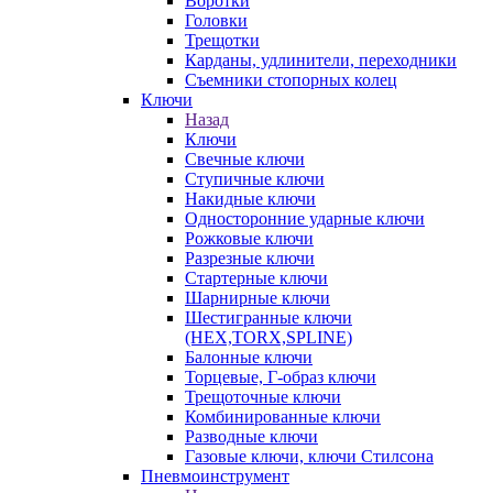
Воротки
Головки
Трещотки
Карданы, удлинители, переходники
Съемники стопорных колец
Ключи
Назад
Ключи
Свечные ключи
Ступичные ключи
Накидные ключи
Односторонние ударные ключи
Рожковые ключи
Разрезные ключи
Стартерные ключи
Шарнирные ключи
Шестигранные ключи
(HEX,TORX,SPLINE)
Балонные ключи
Торцевые, Г-образ ключи
Трещоточные ключи
Комбинированные ключи
Разводные ключи
Газовые ключи, ключи Стилсона
Пневмоинструмент