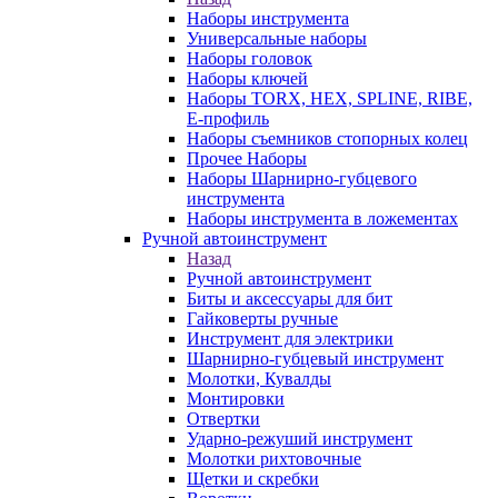
Наборы инструмента
Универсальные наборы
Наборы головок
Наборы ключей
Наборы TORX, HEX, SPLINE, RIBE,
E-профиль
Наборы съемников стопорных колец
Прочее Наборы
Наборы Шарнирно-губцевого
инструмента
Наборы инструмента в ложементах
Ручной автоинструмент
Назад
Ручной автоинструмент
Биты и аксессуары для бит
Гайковерты ручные
Инструмент для электрики
Шарнирно-губцевый инструмент
Молотки, Кувалды
Монтировки
Отвертки
Ударно-режуший инструмент
Молотки рихтовочные
Щетки и скребки