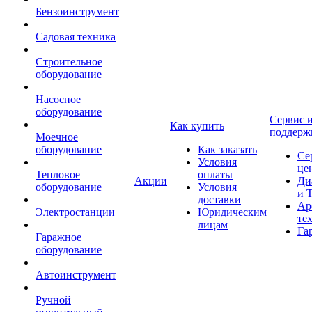
Бензоинструмент
Садовая техника
Строительное
оборудование
Насосное
оборудование
Сервис 
Как купить
поддерж
Моечное
оборудование
Как заказать
Се
Условия
це
Тепловое
оплаты
Акции
Ди
оборудование
Условия
и 
доставки
Ар
Электростанции
Юридическим
те
лицам
Га
Гаражное
оборудование
Автоинструмент
Ручной