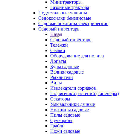
Минитракторы
Газонные трактора
Подметальные машины
Сенокосилки бензиновые
Садовые ножницы электрические
Садовый инвентарь
Назад
Садовый инвентарь
Тележки
Сеялки
Оборудование для полива
Лопаты
Буры садовые
Валики садовые
Рыхлители
Вилы
Извлекатели сорняков
Подвязчики растений (тапенеры)
Секаторы
Умывальники дачные
Ножницы садовые
Пилы садовые
Сучкорезы
Грабли
Ножи садовые