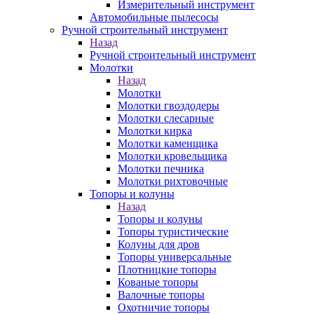
Измерительный инструмент
Автомобильные пылесосы
Ручной строительный инструмент
Назад
Ручной строительный инструмент
Молотки
Назад
Молотки
Молотки гвоздодеры
Молотки слесарные
Молотки кирка
Молотки каменщика
Молотки кровельщика
Молотки печника
Молотки рихтовочные
Топоры и колуны
Назад
Топоры и колуны
Топоры туристические
Колуны для дров
Топоры универсальные
Плотницкие топоры
Кованые топоры
Валочные топоры
Охотничие топоры