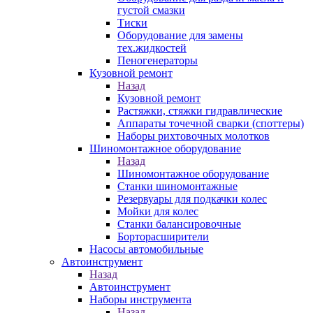
густой смазки
Тиски
Оборудование для замены
тех.жидкостей
Пеногенераторы
Кузовной ремонт
Назад
Кузовной ремонт
Растяжки, стяжки гидравлические
Аппараты точечной сварки (споттеры)
Наборы рихтовочных молотков
Шиномонтажное оборудование
Назад
Шиномонтажное оборудование
Станки шиномонтажные
Резервуары для подкачки колес
Мойки для колес
Станки балансировочные
Борторасширители
Насосы автомобильные
Автоинструмент
Назад
Автоинструмент
Наборы инструмента
Назад