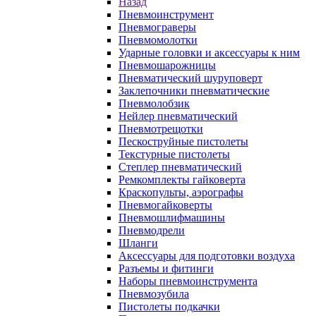
Назад
Пневмоинструмент
Пневмограверы
Пневмомолотки
Ударные головки и аксессуары к ним
Пневмошарожницы
Пневматический шуруповерт
Заклепочники пневматические
Пневмолобзик
Нейлер пневматический
Пневмотрещотки
Пескоструйные пистолеты
Текстурные пистолеты
Степлер пневматический
Ремкомплекты гайковерта
Краскопульты, аэрографы
Пневмогайковерты
Пневмошлифмашины
Пневмодрели
Шланги
Аксессуары для подготовки воздуха
Разъемы и фитинги
Наборы пневмоинструмента
Пневмозубила
Пистолеты подкачки