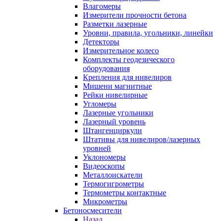
Влагомеры
Измерители прочности бетона
Разметки лазерные
Уровни, правила, угольники, линейки
Детекторы
Измерительное колесо
Комплекты геодезического
оборудования
Крепления для нивелиров
Мишени магнитные
Рейки нивелирные
Угломеры
Лазерные угольники
Лазерный уровень
Штангенциркули
Штативы для нивелиров/лазерных
уровней
Уклономеры
Видеоскопы
Металлоискатели
Термогигрометры
Термометры контактные
Микрометры
Бетоносмесители
Назад