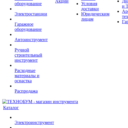
Акции
Ди
оборудование
Условия
и 
доставки
Ар
Электростанции
Юридическим
те
лицам
Га
Гаражное
оборудование
Автоинструмент
Ручной
строительный
инструмент
Расходные
материалы и
оснастка
Распродажа
Каталог
Электроинструмент