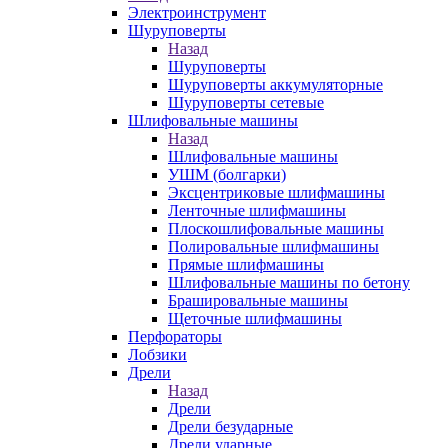
Электроинструмент
Шуруповерты
Назад
Шуруповерты
Шуруповерты аккумуляторные
Шуруповерты сетевые
Шлифовальные машины
Назад
Шлифовальные машины
УШМ (болгарки)
Эксцентриковые шлифмашины
Ленточные шлифмашины
Плоскошлифовальные машины
Полировальные шлифмашины
Прямые шлифмашины
Шлифовальные машины по бетону
Брашировальные машины
Щеточные шлифмашины
Перфораторы
Лобзики
Дрели
Назад
Дрели
Дрели безударные
Дрели ударные