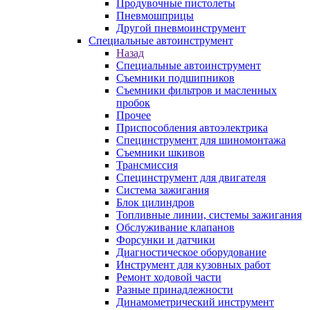
Продувочные пистолеты
Пневмошприцы
Другой пневмоинструмент
Специальные автоинструмент
Назад
Специальные автоинструмент
Съемники подшипников
Съемники фильтров и масленных
пробок
Прочее
Приспособления автоэлектрика
Специнструмент для шиномонтажа
Съемники шкивов
Трансмиссия
Специнструмент для двигателя
Система зажигания
Блок цилиндров
Топливные линии, системы зажигания
Обслуживание клапанов
Форсунки и датчики
Диагностическое оборудование
Инструмент для кузовных работ
Ремонт ходовой части
Разные принадлежности
Динамометрический инструмент