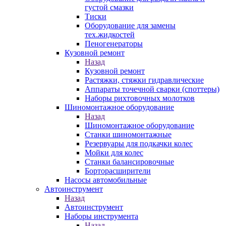
густой смазки
Тиски
Оборудование для замены
тех.жидкостей
Пеногенераторы
Кузовной ремонт
Назад
Кузовной ремонт
Растяжки, стяжки гидравлические
Аппараты точечной сварки (споттеры)
Наборы рихтовочных молотков
Шиномонтажное оборудование
Назад
Шиномонтажное оборудование
Станки шиномонтажные
Резервуары для подкачки колес
Мойки для колес
Станки балансировочные
Борторасширители
Насосы автомобильные
Автоинструмент
Назад
Автоинструмент
Наборы инструмента
Назад