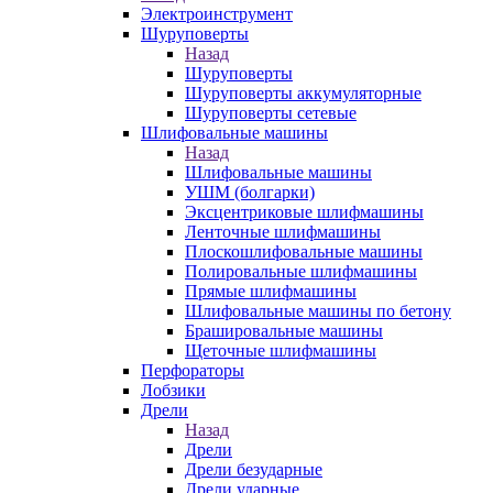
Электроинструмент
Шуруповерты
Назад
Шуруповерты
Шуруповерты аккумуляторные
Шуруповерты сетевые
Шлифовальные машины
Назад
Шлифовальные машины
УШМ (болгарки)
Эксцентриковые шлифмашины
Ленточные шлифмашины
Плоскошлифовальные машины
Полировальные шлифмашины
Прямые шлифмашины
Шлифовальные машины по бетону
Брашировальные машины
Щеточные шлифмашины
Перфораторы
Лобзики
Дрели
Назад
Дрели
Дрели безударные
Дрели ударные