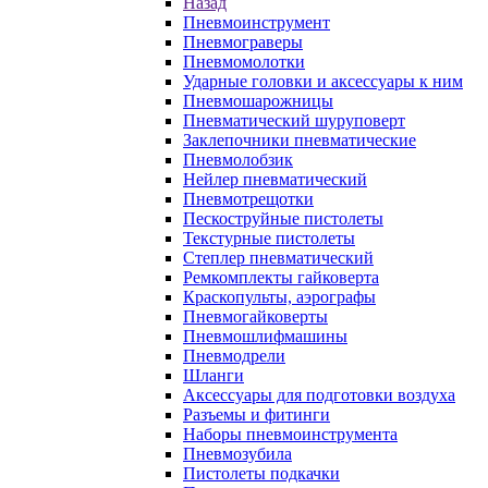
Назад
Пневмоинструмент
Пневмограверы
Пневмомолотки
Ударные головки и аксессуары к ним
Пневмошарожницы
Пневматический шуруповерт
Заклепочники пневматические
Пневмолобзик
Нейлер пневматический
Пневмотрещотки
Пескоструйные пистолеты
Текстурные пистолеты
Степлер пневматический
Ремкомплекты гайковерта
Краскопульты, аэрографы
Пневмогайковерты
Пневмошлифмашины
Пневмодрели
Шланги
Аксессуары для подготовки воздуха
Разъемы и фитинги
Наборы пневмоинструмента
Пневмозубила
Пистолеты подкачки