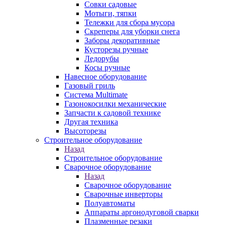
Совки садовые
Мотыги, тяпки
Тележки для сбора мусора
Скреперы для уборки снега
Заборы декоративные
Кусторезы ручные
Ледорубы
Косы ручные
Навесное оборудование
Газовый гриль
Система Multimate
Газонокосилки механические
Запчасти к садовой технике
Другая техника
Высоторезы
Строительное оборудование
Назад
Строительное оборудование
Сварочное оборудование
Назад
Сварочное оборудование
Сварочные инверторы
Полуавтоматы
Аппараты аргонодуговой сварки
Плазменные резаки