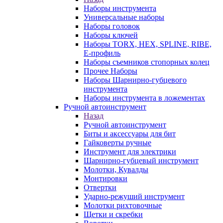
Наборы инструмента
Универсальные наборы
Наборы головок
Наборы ключей
Наборы TORX, HEX, SPLINE, RIBE,
E-профиль
Наборы съемников стопорных колец
Прочее Наборы
Наборы Шарнирно-губцевого
инструмента
Наборы инструмента в ложементах
Ручной автоинструмент
Назад
Ручной автоинструмент
Биты и аксессуары для бит
Гайковерты ручные
Инструмент для электрики
Шарнирно-губцевый инструмент
Молотки, Кувалды
Монтировки
Отвертки
Ударно-режуший инструмент
Молотки рихтовочные
Щетки и скребки