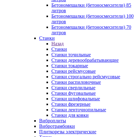
Бетономешалки (бетоносмесители) 85
литров
Бетономешалки (бетоносмесители) 100
литров
Бетономешалки (бетоносмесители) 70
литров
Станки
Назад
Станки
Станки точильные
Станки деревообрабатывающие
Станки токарные
Станки рейсмусовые
Станки строгально рейсмусовые
Станки распиловочные
Станки сверлильные
Станки фуговальные
Станки шлифовальные
Станки фрезерные
Станки ленточнопильные
Станки для ковки
Виброплиты
Вибротрамбовки
Плиткорезы электрические