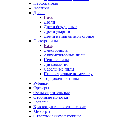
Перфораторы
Лобзики
Дрели
Назад
Дрели
Дрели безударные
Дрели ударные
Дрели на магнитной стойке
Электропилы
Назад
Электропилы
Аккумуляторные пилы
Цепные пилы
Дисковые пилы
Сабельные пилы
Пилы отрезные по металлу
Торцовочные пилы
Рубанки
Фрезеры
Фены строительные
Отбойные молотки
Граверы
Краскопульты электрические
Миксеры
Отвертки аккумуляторные