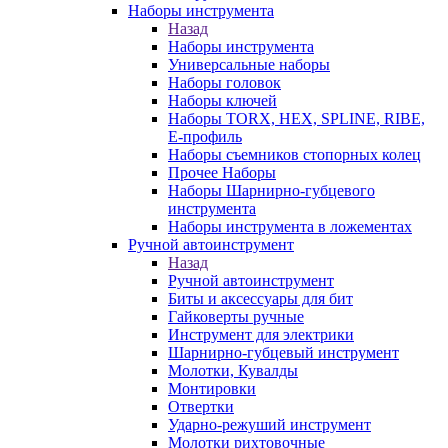
Наборы инструмента
Назад
Наборы инструмента
Универсальные наборы
Наборы головок
Наборы ключей
Наборы TORX, HEX, SPLINE, RIBE,
E-профиль
Наборы съемников стопорных колец
Прочее Наборы
Наборы Шарнирно-губцевого
инструмента
Наборы инструмента в ложементах
Ручной автоинструмент
Назад
Ручной автоинструмент
Биты и аксессуары для бит
Гайковерты ручные
Инструмент для электрики
Шарнирно-губцевый инструмент
Молотки, Кувалды
Монтировки
Отвертки
Ударно-режуший инструмент
Молотки рихтовочные