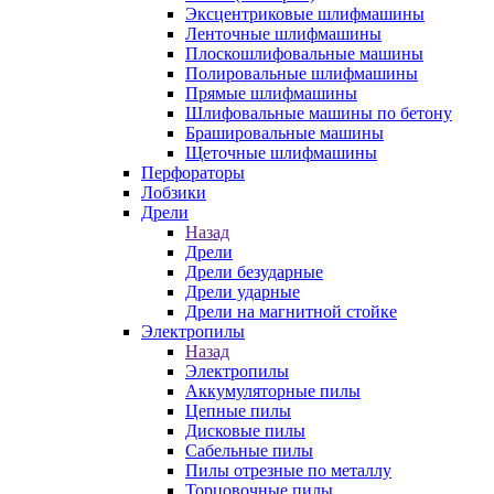
Эксцентриковые шлифмашины
Ленточные шлифмашины
Плоскошлифовальные машины
Полировальные шлифмашины
Прямые шлифмашины
Шлифовальные машины по бетону
Брашировальные машины
Щеточные шлифмашины
Перфораторы
Лобзики
Дрели
Назад
Дрели
Дрели безударные
Дрели ударные
Дрели на магнитной стойке
Электропилы
Назад
Электропилы
Аккумуляторные пилы
Цепные пилы
Дисковые пилы
Сабельные пилы
Пилы отрезные по металлу
Торцовочные пилы