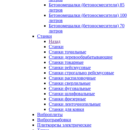
Бетономешалки (бетоносмесители) 85
литров
Бетономешалки (бетоносмесители) 100
литров
Бетономешалки (бетоносмесители) 70
литров
Станки
Назад
Станки
Станки точильные
Станки деревообрабатывающие
Станки токарные
Станки рейсмусовые
Станки строгально рейсмусовые
Станки распиловочные
Станки сверлильные
Станки фуговальные
Станки шлифовальные
Станки фрезерные
Станки ленточнопильные
Станки для ковки
Виброплиты
Вибротрамбовки
Плиткорезы электрические