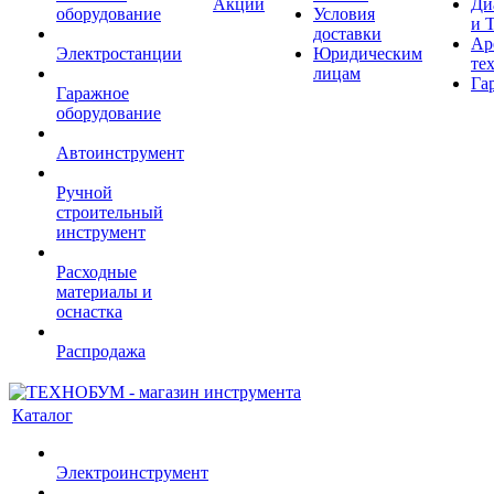
Акции
Ди
оборудование
Условия
и 
доставки
Ар
Электростанции
Юридическим
те
лицам
Га
Гаражное
оборудование
Автоинструмент
Ручной
строительный
инструмент
Расходные
материалы и
оснастка
Распродажа
Каталог
Электроинструмент