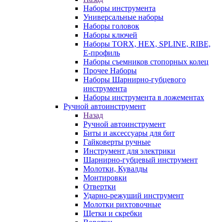
Наборы инструмента
Универсальные наборы
Наборы головок
Наборы ключей
Наборы TORX, HEX, SPLINE, RIBE,
E-профиль
Наборы съемников стопорных колец
Прочее Наборы
Наборы Шарнирно-губцевого
инструмента
Наборы инструмента в ложементах
Ручной автоинструмент
Назад
Ручной автоинструмент
Биты и аксессуары для бит
Гайковерты ручные
Инструмент для электрики
Шарнирно-губцевый инструмент
Молотки, Кувалды
Монтировки
Отвертки
Ударно-режуший инструмент
Молотки рихтовочные
Щетки и скребки