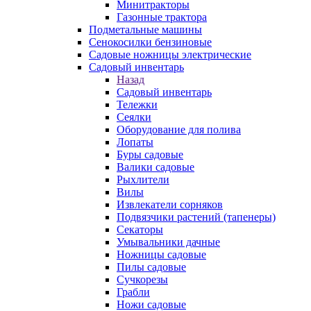
Минитракторы
Газонные трактора
Подметальные машины
Сенокосилки бензиновые
Садовые ножницы электрические
Садовый инвентарь
Назад
Садовый инвентарь
Тележки
Сеялки
Оборудование для полива
Лопаты
Буры садовые
Валики садовые
Рыхлители
Вилы
Извлекатели сорняков
Подвязчики растений (тапенеры)
Секаторы
Умывальники дачные
Ножницы садовые
Пилы садовые
Сучкорезы
Грабли
Ножи садовые