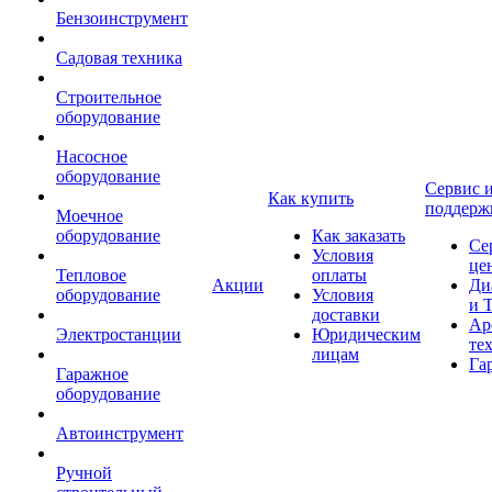
Бензоинструмент
Садовая техника
Строительное
оборудование
Насосное
оборудование
Сервис 
Как купить
поддерж
Моечное
оборудование
Как заказать
Се
Условия
це
Тепловое
оплаты
Акции
Ди
оборудование
Условия
и 
доставки
Ар
Электростанции
Юридическим
те
лицам
Га
Гаражное
оборудование
Автоинструмент
Ручной