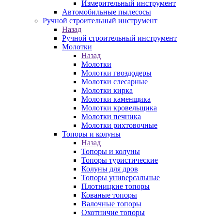
Измерительный инструмент
Автомобильные пылесосы
Ручной строительный инструмент
Назад
Ручной строительный инструмент
Молотки
Назад
Молотки
Молотки гвоздодеры
Молотки слесарные
Молотки кирка
Молотки каменщика
Молотки кровельщика
Молотки печника
Молотки рихтовочные
Топоры и колуны
Назад
Топоры и колуны
Топоры туристические
Колуны для дров
Топоры универсальные
Плотницкие топоры
Кованые топоры
Валочные топоры
Охотничие топоры