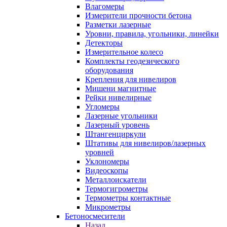
Влагомеры
Измерители прочности бетона
Разметки лазерные
Уровни, правила, угольники, линейки
Детекторы
Измерительное колесо
Комплекты геодезического
оборудования
Крепления для нивелиров
Мишени магнитные
Рейки нивелирные
Угломеры
Лазерные угольники
Лазерный уровень
Штангенциркули
Штативы для нивелиров/лазерных
уровней
Уклономеры
Видеоскопы
Металлоискатели
Термогигрометры
Термометры контактные
Микрометры
Бетоносмесители
Назад