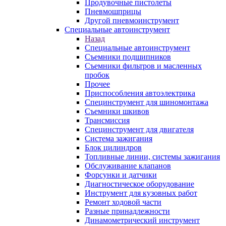
Продувочные пистолеты
Пневмошприцы
Другой пневмоинструмент
Специальные автоинструмент
Назад
Специальные автоинструмент
Съемники подшипников
Съемники фильтров и масленных
пробок
Прочее
Приспособления автоэлектрика
Специнструмент для шиномонтажа
Съемники шкивов
Трансмиссия
Специнструмент для двигателя
Система зажигания
Блок цилиндров
Топливные линии, системы зажигания
Обслуживание клапанов
Форсунки и датчики
Диагностическое оборудование
Инструмент для кузовных работ
Ремонт ходовой части
Разные принадлежности
Динамометрический инструмент