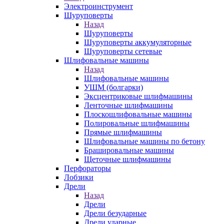
Электроинструмент
Шуруповерты
Назад
Шуруповерты
Шуруповерты аккумуляторные
Шуруповерты сетевые
Шлифовальные машины
Назад
Шлифовальные машины
УШМ (болгарки)
Эксцентриковые шлифмашины
Ленточные шлифмашины
Плоскошлифовальные машины
Полировальные шлифмашины
Прямые шлифмашины
Шлифовальные машины по бетону
Брашировальные машины
Щеточные шлифмашины
Перфораторы
Лобзики
Дрели
Назад
Дрели
Дрели безударные
Дрели ударные