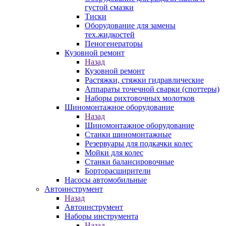
густой смазки
Тиски
Оборудование для замены
тех.жидкостей
Пеногенераторы
Кузовной ремонт
Назад
Кузовной ремонт
Растяжки, стяжки гидравлические
Аппараты точечной сварки (споттеры)
Наборы рихтовочных молотков
Шиномонтажное оборудование
Назад
Шиномонтажное оборудование
Станки шиномонтажные
Резервуары для подкачки колес
Мойки для колес
Станки балансировочные
Борторасширители
Насосы автомобильные
Автоинструмент
Назад
Автоинструмент
Наборы инструмента
Назад