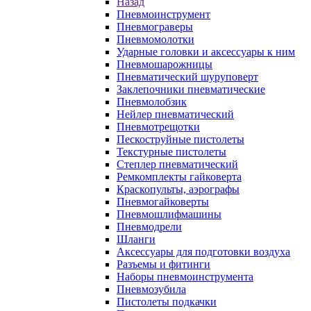
Назад
Пневмоинструмент
Пневмограверы
Пневмомолотки
Ударные головки и аксессуары к ним
Пневмошарожницы
Пневматический шуруповерт
Заклепочники пневматические
Пневмолобзик
Нейлер пневматический
Пневмотрещотки
Пескоструйные пистолеты
Текстурные пистолеты
Степлер пневматический
Ремкомплекты гайковерта
Краскопульты, аэрографы
Пневмогайковерты
Пневмошлифмашины
Пневмодрели
Шланги
Аксессуары для подготовки воздуха
Разъемы и фитинги
Наборы пневмоинструмента
Пневмозубила
Пистолеты подкачки