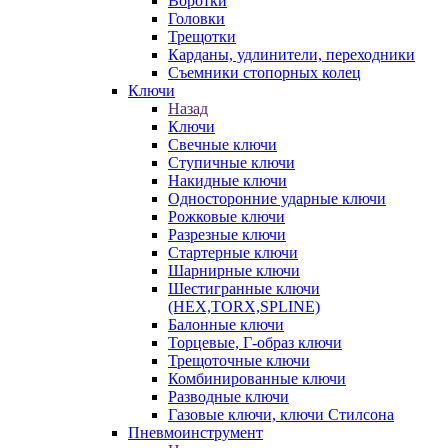
Воротки
Головки
Трещотки
Карданы, удлинители, переходники
Съемники стопорных колец
Ключи
Назад
Ключи
Свечные ключи
Ступичные ключи
Накидные ключи
Односторонние ударные ключи
Рожковые ключи
Разрезные ключи
Стартерные ключи
Шарнирные ключи
Шестигранные ключи
(HEX,TORX,SPLINE)
Балонные ключи
Торцевые, Г-образ ключи
Трещоточные ключи
Комбинированные ключи
Разводные ключи
Газовые ключи, ключи Стилсона
Пневмоинструмент