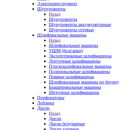
Электроинструмент
Шуруповерты
Назад
Шуруповерты
Шуруповерты аккумуляторные
Шуруповерты сетевые
Шлифовальные машины
Назад
Шлифовальные машины
УШМ (болгарки)
Эксцентриковые шлифмашины
Ленточные шлифмашины
Плоскошлифовальные машины
Полировальные шлифмашины
Прямые шлифмашины
Шлифовальные машины по бетону
Брашировальные машины
Щеточные шлифмашины
Перфораторы
Лобзики
Дрели
Назад
Дрели
Дрели безударные
Дрели ударные