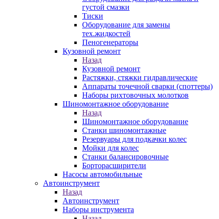
густой смазки
Тиски
Оборудование для замены
тех.жидкостей
Пеногенераторы
Кузовной ремонт
Назад
Кузовной ремонт
Растяжки, стяжки гидравлические
Аппараты точечной сварки (споттеры)
Наборы рихтовочных молотков
Шиномонтажное оборудование
Назад
Шиномонтажное оборудование
Станки шиномонтажные
Резервуары для подкачки колес
Мойки для колес
Станки балансировочные
Борторасширители
Насосы автомобильные
Автоинструмент
Назад
Автоинструмент
Наборы инструмента
Назад