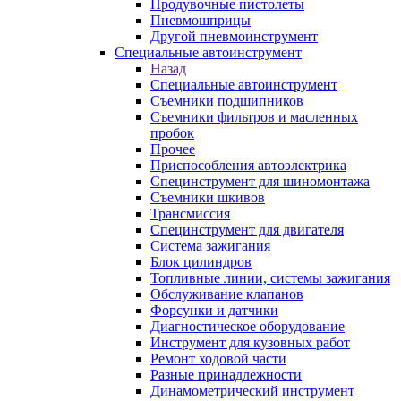
Продувочные пистолеты
Пневмошприцы
Другой пневмоинструмент
Специальные автоинструмент
Назад
Специальные автоинструмент
Съемники подшипников
Съемники фильтров и масленных
пробок
Прочее
Приспособления автоэлектрика
Специнструмент для шиномонтажа
Съемники шкивов
Трансмиссия
Специнструмент для двигателя
Система зажигания
Блок цилиндров
Топливные линии, системы зажигания
Обслуживание клапанов
Форсунки и датчики
Диагностическое оборудование
Инструмент для кузовных работ
Ремонт ходовой части
Разные принадлежности
Динамометрический инструмент