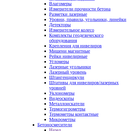
Влагомеры
Измерители прочности бетона
Разметки лазерные
Уровни, правила, угольники, линейки
Детекторы
Измерительное колесо
Комплекты геодезического
оборудования
Крепления для нивелиров
Мишени магнитные
Рейки нивелирные
Угломеры
Лазерные угольники
Лазерный уровень
Штангенциркули
Штативы для нивелиров/лазерных
уровней
Уклономеры
Видеоскопы
Металлоискатели
Термогигрометры
Термометры контактные
Микрометры
Бетоносмесители
Назад