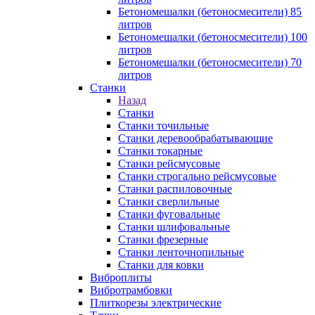
Бетономешалки (бетоносмесители) 85
литров
Бетономешалки (бетоносмесители) 100
литров
Бетономешалки (бетоносмесители) 70
литров
Станки
Назад
Станки
Станки точильные
Станки деревообрабатывающие
Станки токарные
Станки рейсмусовые
Станки строгально рейсмусовые
Станки распиловочные
Станки сверлильные
Станки фуговальные
Станки шлифовальные
Станки фрезерные
Станки ленточнопильные
Станки для ковки
Виброплиты
Вибротрамбовки
Плиткорезы электрические