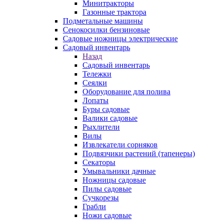
Минитракторы
Газонные трактора
Подметальные машины
Сенокосилки бензиновые
Садовые ножницы электрические
Садовый инвентарь
Назад
Садовый инвентарь
Тележки
Сеялки
Оборудование для полива
Лопаты
Буры садовые
Валики садовые
Рыхлители
Вилы
Извлекатели сорняков
Подвязчики растений (тапенеры)
Секаторы
Умывальники дачные
Ножницы садовые
Пилы садовые
Сучкорезы
Грабли
Ножи садовые