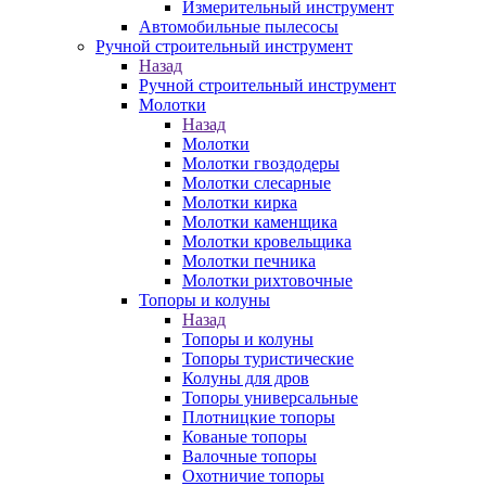
Измерительный инструмент
Автомобильные пылесосы
Ручной строительный инструмент
Назад
Ручной строительный инструмент
Молотки
Назад
Молотки
Молотки гвоздодеры
Молотки слесарные
Молотки кирка
Молотки каменщика
Молотки кровельщика
Молотки печника
Молотки рихтовочные
Топоры и колуны
Назад
Топоры и колуны
Топоры туристические
Колуны для дров
Топоры универсальные
Плотницкие топоры
Кованые топоры
Валочные топоры
Охотничие топоры