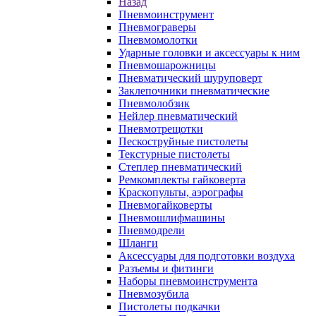
Назад
Пневмоинструмент
Пневмограверы
Пневмомолотки
Ударные головки и аксессуары к ним
Пневмошарожницы
Пневматический шуруповерт
Заклепочники пневматические
Пневмолобзик
Нейлер пневматический
Пневмотрещотки
Пескоструйные пистолеты
Текстурные пистолеты
Степлер пневматический
Ремкомплекты гайковерта
Краскопульты, аэрографы
Пневмогайковерты
Пневмошлифмашины
Пневмодрели
Шланги
Аксессуары для подготовки воздуха
Разъемы и фитинги
Наборы пневмоинструмента
Пневмозубила
Пистолеты подкачки