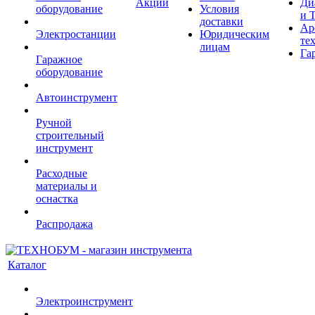
Акции
Ди
оборудование
Условия
и 
доставки
Ар
Электростанции
Юридическим
те
лицам
Га
Гаражное
оборудование
Автоинструмент
Ручной
строительный
инструмент
Расходные
материалы и
оснастка
Распродажа
Каталог
Электроинструмент