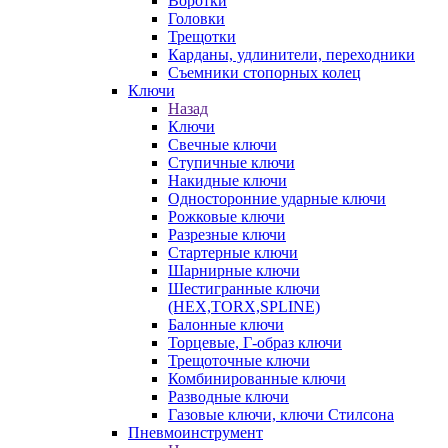
Воротки
Головки
Трещотки
Карданы, удлинители, переходники
Съемники стопорных колец
Ключи
Назад
Ключи
Свечные ключи
Ступичные ключи
Накидные ключи
Односторонние ударные ключи
Рожковые ключи
Разрезные ключи
Стартерные ключи
Шарнирные ключи
Шестигранные ключи
(HEX,TORX,SPLINE)
Балонные ключи
Торцевые, Г-образ ключи
Трещоточные ключи
Комбинированные ключи
Разводные ключи
Газовые ключи, ключи Стилсона
Пневмоинструмент