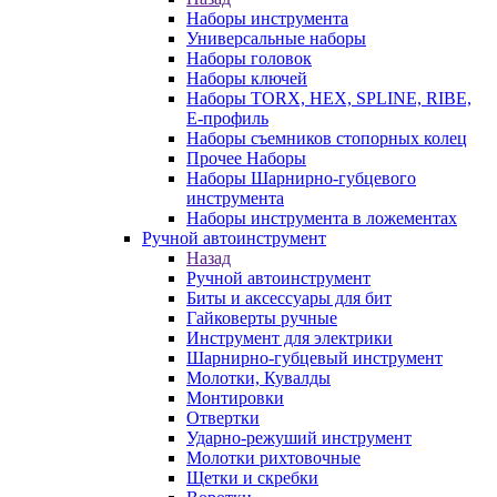
Наборы инструмента
Универсальные наборы
Наборы головок
Наборы ключей
Наборы TORX, HEX, SPLINE, RIBE,
E-профиль
Наборы съемников стопорных колец
Прочее Наборы
Наборы Шарнирно-губцевого
инструмента
Наборы инструмента в ложементах
Ручной автоинструмент
Назад
Ручной автоинструмент
Биты и аксессуары для бит
Гайковерты ручные
Инструмент для электрики
Шарнирно-губцевый инструмент
Молотки, Кувалды
Монтировки
Отвертки
Ударно-режуший инструмент
Молотки рихтовочные
Щетки и скребки