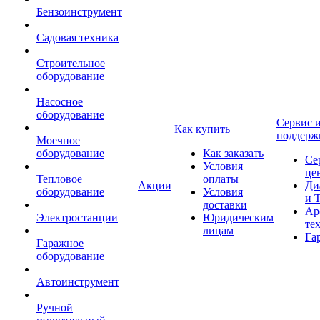
Бензоинструмент
Садовая техника
Строительное
оборудование
Насосное
оборудование
Сервис 
Как купить
поддерж
Моечное
оборудование
Как заказать
Се
Условия
це
Тепловое
оплаты
Акции
Ди
оборудование
Условия
и 
доставки
Ар
Электростанции
Юридическим
те
лицам
Га
Гаражное
оборудование
Автоинструмент
Ручной