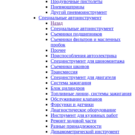
Продувочные пистолеты
Пневмошприцы
Другой пневмоинструмент
Специальные автоинструмент
Назад
Специальные автоинструмент
Съемники подшипников
Съемники фильтров и масленных
пробок
Прочее
Приспособления автоэлектрика
Специнструмент для шиномонтажа
Съемники шкивов
Трансмиссия
Специнструмент для двигателя
Система зажигания
Блок цилиндров
Топливные линии, системы зажигания
Обслуживание клапанов
Форсунки и датчики
Диагностическое оборудование
Инструмент для кузовных работ
Ремонт ходовой части
Разные принадлежности
Динамометрический инструмент