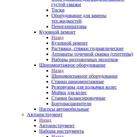
густой смазки
Тиски
Оборудование для замены
тех.жидкостей
Пеногенераторы
Кузовной ремонт
Назад
Кузовной ремонт
Растяжки, стяжки гидравлические
Аппараты точечной сварки (споттеры)
Наборы рихтовочных молотков
Шиномонтажное оборудование
Назад
Шиномонтажное оборудование
Станки шиномонтажные
Резервуары для подкачки колес
Мойки для колес
Станки балансировочные
Борторасширители
Насосы автомобильные
Автоинструмент
Назад
Автоинструмент
Наборы инструмента
Назад