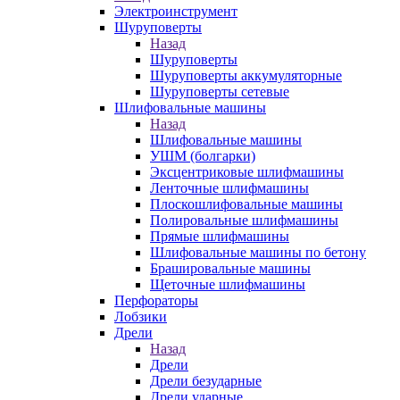
Электроинструмент
Шуруповерты
Назад
Шуруповерты
Шуруповерты аккумуляторные
Шуруповерты сетевые
Шлифовальные машины
Назад
Шлифовальные машины
УШМ (болгарки)
Эксцентриковые шлифмашины
Ленточные шлифмашины
Плоскошлифовальные машины
Полировальные шлифмашины
Прямые шлифмашины
Шлифовальные машины по бетону
Брашировальные машины
Щеточные шлифмашины
Перфораторы
Лобзики
Дрели
Назад
Дрели
Дрели безударные
Дрели ударные