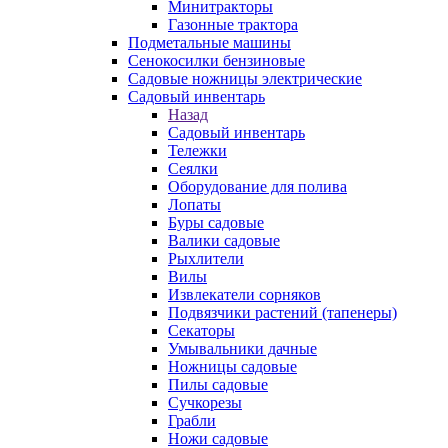
Минитракторы
Газонные трактора
Подметальные машины
Сенокосилки бензиновые
Садовые ножницы электрические
Садовый инвентарь
Назад
Садовый инвентарь
Тележки
Сеялки
Оборудование для полива
Лопаты
Буры садовые
Валики садовые
Рыхлители
Вилы
Извлекатели сорняков
Подвязчики растений (тапенеры)
Секаторы
Умывальники дачные
Ножницы садовые
Пилы садовые
Сучкорезы
Грабли
Ножи садовые