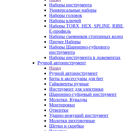
Наборы инструмента
Универсальные наборы
Наборы головок
Наборы ключей
Наборы TORX, HEX, SPLINE, RIBE,
E-профиль
Наборы съемников стопорных колец
Прочее Наборы
Наборы Шарнирно-губцевого
инструмента
Наборы инструмента в ложементах
Ручной автоинструмент
Назад
Ручной автоинструмент
Биты и аксессуары для бит
Гайковерты ручные
Инструмент для электрики
Шарнирно-губцевый инструмент
Молотки, Кувалды
Монтировки
Отвертки
Ударно-режуший инструмент
Молотки рихтовочные
Щетки и скребки