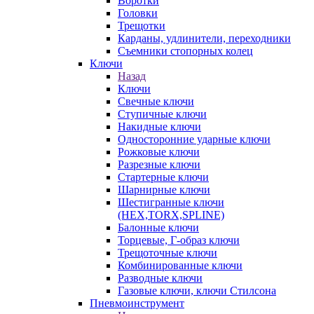
Воротки
Головки
Трещотки
Карданы, удлинители, переходники
Съемники стопорных колец
Ключи
Назад
Ключи
Свечные ключи
Ступичные ключи
Накидные ключи
Односторонние ударные ключи
Рожковые ключи
Разрезные ключи
Стартерные ключи
Шарнирные ключи
Шестигранные ключи
(HEX,TORX,SPLINE)
Балонные ключи
Торцевые, Г-образ ключи
Трещоточные ключи
Комбинированные ключи
Разводные ключи
Газовые ключи, ключи Стилсона
Пневмоинструмент