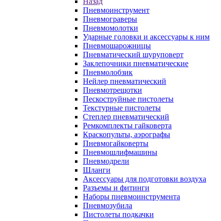
Назад
Пневмоинструмент
Пневмограверы
Пневмомолотки
Ударные головки и аксессуары к ним
Пневмошарожницы
Пневматический шуруповерт
Заклепочники пневматические
Пневмолобзик
Нейлер пневматический
Пневмотрещотки
Пескоструйные пистолеты
Текстурные пистолеты
Степлер пневматический
Ремкомплекты гайковерта
Краскопульты, аэрографы
Пневмогайковерты
Пневмошлифмашины
Пневмодрели
Шланги
Аксессуары для подготовки воздуха
Разъемы и фитинги
Наборы пневмоинструмента
Пневмозубила
Пистолеты подкачки