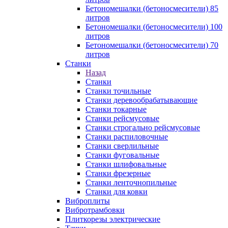
Бетономешалки (бетоносмесители) 85
литров
Бетономешалки (бетоносмесители) 100
литров
Бетономешалки (бетоносмесители) 70
литров
Станки
Назад
Станки
Станки точильные
Станки деревообрабатывающие
Станки токарные
Станки рейсмусовые
Станки строгально рейсмусовые
Станки распиловочные
Станки сверлильные
Станки фуговальные
Станки шлифовальные
Станки фрезерные
Станки ленточнопильные
Станки для ковки
Виброплиты
Вибротрамбовки
Плиткорезы электрические