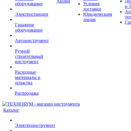
Акции
Ди
оборудование
Условия
и 
доставки
Ар
Электростанции
Юридическим
те
лицам
Га
Гаражное
оборудование
Автоинструмент
Ручной
строительный
инструмент
Расходные
материалы и
оснастка
Распродажа
Каталог
Электроинструмент