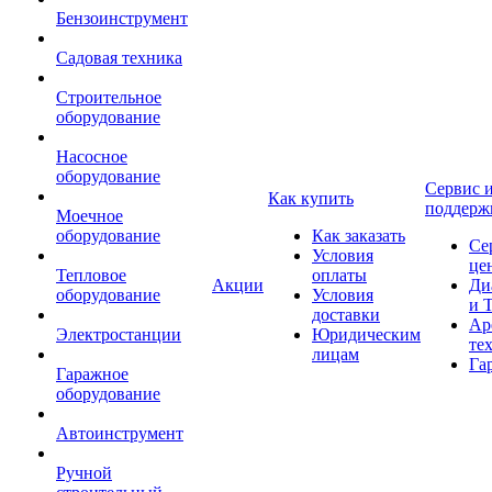
Бензоинструмент
Садовая техника
Строительное
оборудование
Насосное
оборудование
Сервис 
Как купить
поддерж
Моечное
оборудование
Как заказать
Се
Условия
це
Тепловое
оплаты
Акции
Ди
оборудование
Условия
и 
доставки
Ар
Электростанции
Юридическим
те
лицам
Га
Гаражное
оборудование
Автоинструмент
Ручной