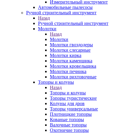
Измерительный инструмент
Автомобильные пылесосы
Ручной строительный инструмент
Назад
Ручной строительный инструмент
Молотки
Назад
Молотки
Молотки гвоздодеры
Молотки слесарные
Молотки кирка
Молотки каменщика
Молотки кровельщика
Молотки печника
Молотки рихтовочные
Топоры и колуны
Назад
Топоры и колуны
Топоры туристические
Колуны для дров
Топоры универсальные
Плотницкие топоры
Кованые топоры
Валочные топоры
Охотничие топоры