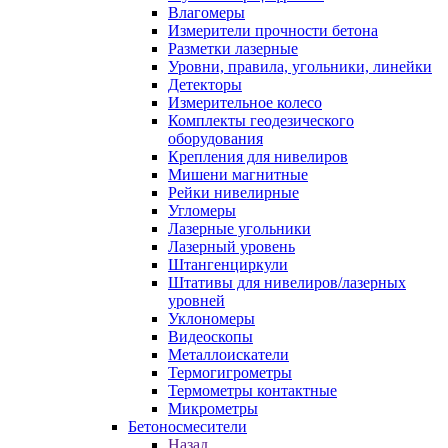
Влагомеры
Измерители прочности бетона
Разметки лазерные
Уровни, правила, угольники, линейки
Детекторы
Измерительное колесо
Комплекты геодезического
оборудования
Крепления для нивелиров
Мишени магнитные
Рейки нивелирные
Угломеры
Лазерные угольники
Лазерный уровень
Штангенциркули
Штативы для нивелиров/лазерных
уровней
Уклономеры
Видеоскопы
Металлоискатели
Термогигрометры
Термометры контактные
Микрометры
Бетоносмесители
Назад