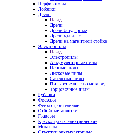
Перфораторы
Лобзики
Дрели
Назад
Дрели
Дрели безударные
Дрели ударные
Дрели на магнитной стойке
Электропилы
Назад
Электропилы
Аккумуляторные пилы
Цепные пилы
Дисковые пилы
Сабельные пилы
Пилы отрезные по металлу
Торцовочные пилы
Рубанки
Фрезеры
Фены строительные
Отбойные молотки
Граверы
Краскопульты электрические
Миксеры
Отвертки аккумуляторные