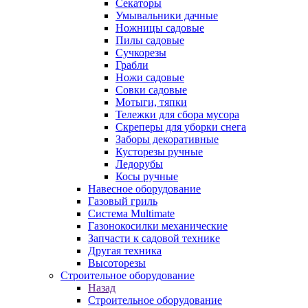
Секаторы
Умывальники дачные
Ножницы садовые
Пилы садовые
Сучкорезы
Грабли
Ножи садовые
Совки садовые
Мотыги, тяпки
Тележки для сбора мусора
Скреперы для уборки снега
Заборы декоративные
Кусторезы ручные
Ледорубы
Косы ручные
Навесное оборудование
Газовый гриль
Система Multimate
Газонокосилки механические
Запчасти к садовой технике
Другая техника
Высоторезы
Строительное оборудование
Назад
Строительное оборудование