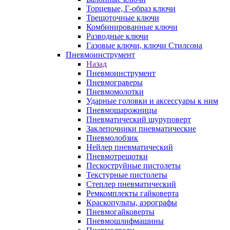
Торцевые, Г-образ ключи
Трещоточные ключи
Комбинированные ключи
Разводные ключи
Газовые ключи, ключи Стилсона
Пневмоинструмент
Назад
Пневмоинструмент
Пневмограверы
Пневмомолотки
Ударные головки и аксессуары к ним
Пневмошарожницы
Пневматический шуруповерт
Заклепочники пневматические
Пневмолобзик
Нейлер пневматический
Пневмотрещотки
Пескоструйные пистолеты
Текстурные пистолеты
Степлер пневматический
Ремкомплекты гайковерта
Краскопульты, аэрографы
Пневмогайковерты
Пневмошлифмашины