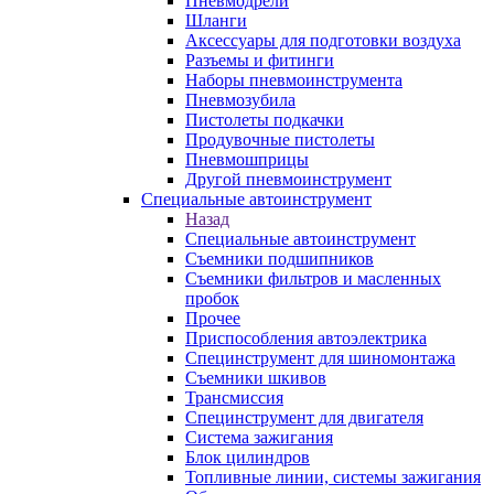
Пневмодрели
Шланги
Аксессуары для подготовки воздуха
Разъемы и фитинги
Наборы пневмоинструмента
Пневмозубила
Пистолеты подкачки
Продувочные пистолеты
Пневмошприцы
Другой пневмоинструмент
Специальные автоинструмент
Назад
Специальные автоинструмент
Съемники подшипников
Съемники фильтров и масленных
пробок
Прочее
Приспособления автоэлектрика
Специнструмент для шиномонтажа
Съемники шкивов
Трансмиссия
Специнструмент для двигателя
Система зажигания
Блок цилиндров
Топливные линии, системы зажигания