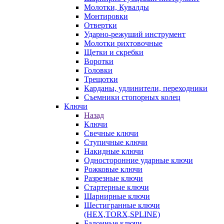
Молотки, Кувалды
Монтировки
Отвертки
Ударно-режуший инструмент
Молотки рихтовочные
Щетки и скребки
Воротки
Головки
Трещотки
Карданы, удлинители, переходники
Съемники стопорных колец
Ключи
Назад
Ключи
Свечные ключи
Ступичные ключи
Накидные ключи
Односторонние ударные ключи
Рожковые ключи
Разрезные ключи
Стартерные ключи
Шарнирные ключи
Шестигранные ключи
(HEX,TORX,SPLINE)
Балонные ключи