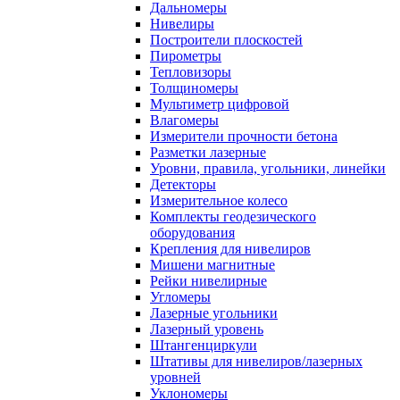
Дальномеры
Нивелиры
Построители плоскостей
Пирометры
Тепловизоры
Толщиномеры
Мультиметр цифровой
Влагомеры
Измерители прочности бетона
Разметки лазерные
Уровни, правила, угольники, линейки
Детекторы
Измерительное колесо
Комплекты геодезического
оборудования
Крепления для нивелиров
Мишени магнитные
Рейки нивелирные
Угломеры
Лазерные угольники
Лазерный уровень
Штангенциркули
Штативы для нивелиров/лазерных
уровней
Уклономеры