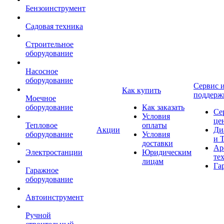
Бензоинструмент
Садовая техника
Строительное
оборудование
Насосное
оборудование
Сервис 
Как купить
поддерж
Моечное
оборудование
Как заказать
Се
Условия
це
Тепловое
оплаты
Акции
Ди
оборудование
Условия
и 
доставки
Ар
Электростанции
Юридическим
те
лицам
Га
Гаражное
оборудование
Автоинструмент
Ручной