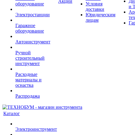
Акции
Ди
оборудование
Условия
и 
доставки
Ар
Электростанции
Юридическим
те
лицам
Га
Гаражное
оборудование
Автоинструмент
Ручной
строительный
инструмент
Расходные
материалы и
оснастка
Распродажа
Каталог
Электроинструмент