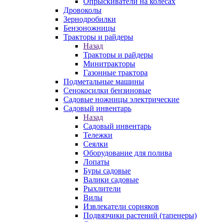
Опрыскиватели на колесах
Дровоколы
Зернодробилки
Бензоножницы
Тракторы и райдеры
Назад
Тракторы и райдеры
Минитракторы
Газонные трактора
Подметальные машины
Сенокосилки бензиновые
Садовые ножницы электрические
Садовый инвентарь
Назад
Садовый инвентарь
Тележки
Сеялки
Оборудование для полива
Лопаты
Буры садовые
Валики садовые
Рыхлители
Вилы
Извлекатели сорняков
Подвязчики растений (тапенеры)