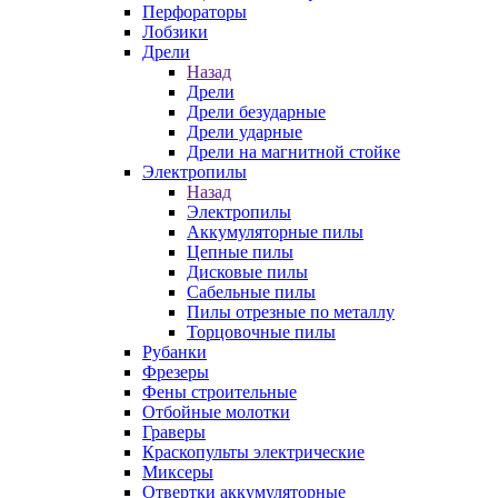
Перфораторы
Лобзики
Дрели
Назад
Дрели
Дрели безударные
Дрели ударные
Дрели на магнитной стойке
Электропилы
Назад
Электропилы
Аккумуляторные пилы
Цепные пилы
Дисковые пилы
Сабельные пилы
Пилы отрезные по металлу
Торцовочные пилы
Рубанки
Фрезеры
Фены строительные
Отбойные молотки
Граверы
Краскопульты электрические
Миксеры
Отвертки аккумуляторные