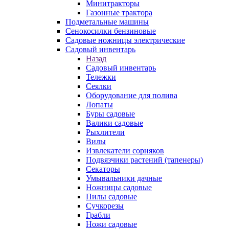
Минитракторы
Газонные трактора
Подметальные машины
Сенокосилки бензиновые
Садовые ножницы электрические
Садовый инвентарь
Назад
Садовый инвентарь
Тележки
Сеялки
Оборудование для полива
Лопаты
Буры садовые
Валики садовые
Рыхлители
Вилы
Извлекатели сорняков
Подвязчики растений (тапенеры)
Секаторы
Умывальники дачные
Ножницы садовые
Пилы садовые
Сучкорезы
Грабли
Ножи садовые