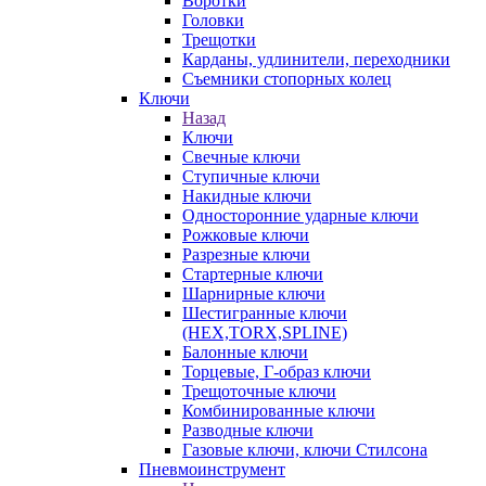
Воротки
Головки
Трещотки
Карданы, удлинители, переходники
Съемники стопорных колец
Ключи
Назад
Ключи
Свечные ключи
Ступичные ключи
Накидные ключи
Односторонние ударные ключи
Рожковые ключи
Разрезные ключи
Стартерные ключи
Шарнирные ключи
Шестигранные ключи
(HEX,TORX,SPLINE)
Балонные ключи
Торцевые, Г-образ ключи
Трещоточные ключи
Комбинированные ключи
Разводные ключи
Газовые ключи, ключи Стилсона
Пневмоинструмент