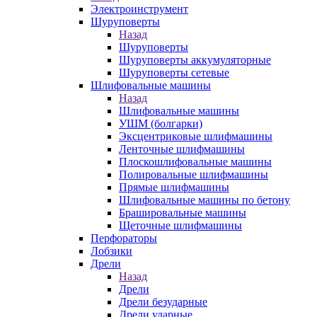
Электроинструмент
Шуруповерты
Назад
Шуруповерты
Шуруповерты аккумуляторные
Шуруповерты сетевые
Шлифовальные машины
Назад
Шлифовальные машины
УШМ (болгарки)
Эксцентриковые шлифмашины
Ленточные шлифмашины
Плоскошлифовальные машины
Полировальные шлифмашины
Прямые шлифмашины
Шлифовальные машины по бетону
Брашировальные машины
Щеточные шлифмашины
Перфораторы
Лобзики
Дрели
Назад
Дрели
Дрели безударные
Дрели ударные