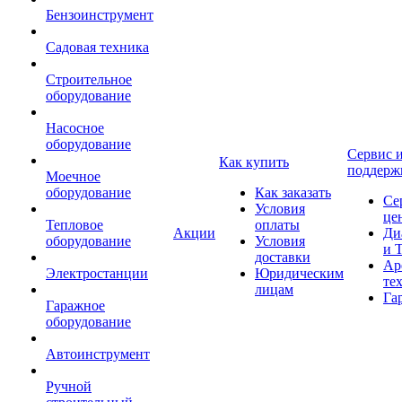
Бензоинструмент
Садовая техника
Строительное
оборудование
Насосное
оборудование
Сервис 
Как купить
поддерж
Моечное
оборудование
Как заказать
Се
Условия
це
Тепловое
оплаты
Акции
Ди
оборудование
Условия
и 
доставки
Ар
Электростанции
Юридическим
те
лицам
Га
Гаражное
оборудование
Автоинструмент
Ручной