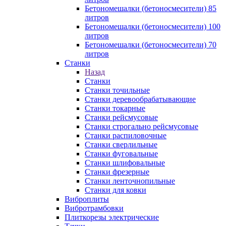
Бетономешалки (бетоносмесители) 85
литров
Бетономешалки (бетоносмесители) 100
литров
Бетономешалки (бетоносмесители) 70
литров
Станки
Назад
Станки
Станки точильные
Станки деревообрабатывающие
Станки токарные
Станки рейсмусовые
Станки строгально рейсмусовые
Станки распиловочные
Станки сверлильные
Станки фуговальные
Станки шлифовальные
Станки фрезерные
Станки ленточнопильные
Станки для ковки
Виброплиты
Вибротрамбовки
Плиткорезы электрические