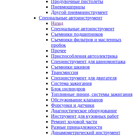
Продувочные пистолеты
Пневмошприцы
Другой пневмоинструмент
Специальные автоинструмент
Назад
Специальные автоинструмент
Съемники подшипников
Съемники фильтров и масленных
пробок
Прочее
Приспособления автоэлектрика
Специнструмент для шиномонтажа
Съемники шкивов
Трансмиссия
Специнструмент для двигателя
Система зажигания
Блок цилиндров
Топливные линии, системы зажигания
Обслуживание клапанов
Форсунки и датчики
Диагностическое оборудование
Инструмент для кузовных работ
Ремонт ходовой части
Разные принадлежности
Динамометрический инструмент