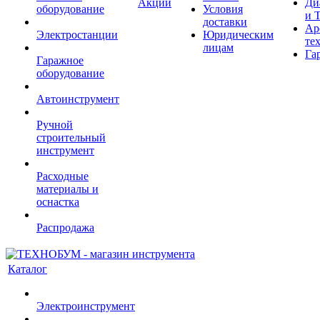
Акции
Ди
оборудование
Условия
и 
доставки
Ар
Электростанции
Юридическим
те
лицам
Га
Гаражное
оборудование
Автоинструмент
Ручной
строительный
инструмент
Расходные
материалы и
оснастка
Распродажа
Каталог
Электроинструмент