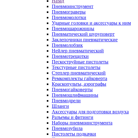
Назад
Пневмоинструмент
Пневмограверы
Пневмомолотки
Ударные головки и аксессуары к ним
Пневмошарожницы
Пневматический шуруповерт
Заклепочники пневматические
Пневмолобзик
Нейлер пневматический
Пневмотрещотки
Пескоструйные пистолеты
Текстурные пистолеты
Степлер пневматический
Ремкомплекты гайковерта
Краскопульты, аэрографы
Пневмогайковерты
Пневмошлифмашины
Пневмодрели
Шланги
Аксессуары для подготовки воздуха
Разъемы и фитинги
Наборы пневмоинструмента
Пневмозубила
Пистолеты подкачки