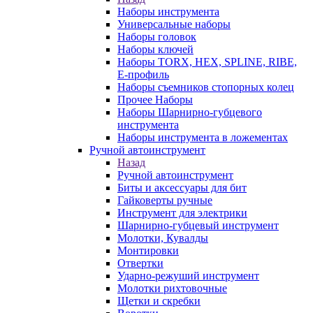
Наборы инструмента
Универсальные наборы
Наборы головок
Наборы ключей
Наборы TORX, HEX, SPLINE, RIBE,
E-профиль
Наборы съемников стопорных колец
Прочее Наборы
Наборы Шарнирно-губцевого
инструмента
Наборы инструмента в ложементах
Ручной автоинструмент
Назад
Ручной автоинструмент
Биты и аксессуары для бит
Гайковерты ручные
Инструмент для электрики
Шарнирно-губцевый инструмент
Молотки, Кувалды
Монтировки
Отвертки
Ударно-режуший инструмент
Молотки рихтовочные
Щетки и скребки