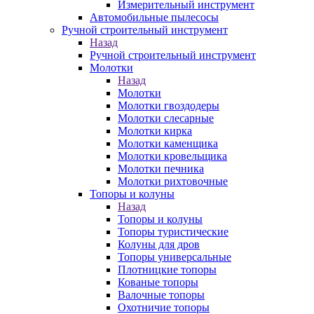
Измерительный инструмент
Автомобильные пылесосы
Ручной строительный инструмент
Назад
Ручной строительный инструмент
Молотки
Назад
Молотки
Молотки гвоздодеры
Молотки слесарные
Молотки кирка
Молотки каменщика
Молотки кровельщика
Молотки печника
Молотки рихтовочные
Топоры и колуны
Назад
Топоры и колуны
Топоры туристические
Колуны для дров
Топоры универсальные
Плотницкие топоры
Кованые топоры
Валочные топоры
Охотничие топоры