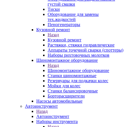
густой смазки
Тиски
Оборудование для замены
тех.жидкостей
Пеногенераторы
Кузовной ремонт
Назад
Кузовной ремонт
Растяжки, стяжки гидравлические
Аппараты точечной сварки (споттеры)
Наборы рихтовочных молотков
Шиномонтажное оборудование
Назад
Шиномонтажное оборудование
Станки шиномонтажные
Резервуары для подкачки колес
Мойки для колес
Станки балансировочные
Борторасширители
Насосы автомобильные
Автоинструмент
Назад
Автоинструмент
Наборы инструмента
Назад