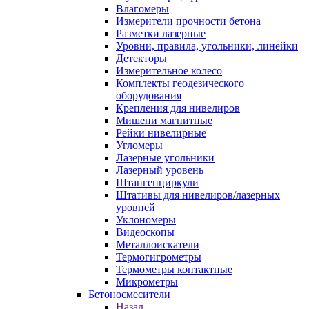
Влагомеры
Измерители прочности бетона
Разметки лазерные
Уровни, правила, угольники, линейки
Детекторы
Измерительное колесо
Комплекты геодезического
оборудования
Крепления для нивелиров
Мишени магнитные
Рейки нивелирные
Угломеры
Лазерные угольники
Лазерный уровень
Штангенциркули
Штативы для нивелиров/лазерных
уровней
Уклономеры
Видеоскопы
Металлоискатели
Термогигрометры
Термометры контактные
Микрометры
Бетоносмесители
Назад