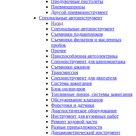
Продувочные пистолеты
Пневмошприцы
Другой пневмоинструмент
Специальные автоинструмент
Назад
Специальные автоинструмент
Съемники подшипников
Съемники фильтров и масленных
пробок
Прочее
Приспособления автоэлектрика
Специнструмент для шиномонтажа
Съемники шкивов
Трансмиссия
Специнструмент для двигателя
Система зажигания
Блок цилиндров
Топливные линии, системы зажигания
Обслуживание клапанов
Форсунки и датчики
Диагностическое оборудование
Инструмент для кузовных работ
Ремонт ходовой части
Разные принадлежности
Динамометрический инструмент