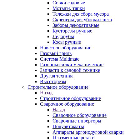
Совки садовые
Мотыги, тяпки
Тележки для сбора мусора
Скреперы для уборки снега
Заборы декоративные
Кусторезы ручные
Ледорубы
Косы ручные
Навесное оборудование
Газовый гриль
Система Multimate
Газонокосилки механические
Запчасти к садовой технике
Другая техника
Высоторезы
Строительное оборудование
Назад
Строительное оборудование
Сварочное оборудование
Назад
Сварочное оборудование
Сварочные инверторы
Полуавтоматы
Аппараты аргонодуговой сварки
Плазменные резаки