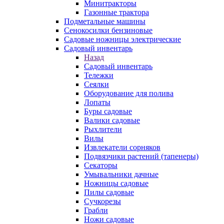
Минитракторы
Газонные трактора
Подметальные машины
Сенокосилки бензиновые
Садовые ножницы электрические
Садовый инвентарь
Назад
Садовый инвентарь
Тележки
Сеялки
Оборудование для полива
Лопаты
Буры садовые
Валики садовые
Рыхлители
Вилы
Извлекатели сорняков
Подвязчики растений (тапенеры)
Секаторы
Умывальники дачные
Ножницы садовые
Пилы садовые
Сучкорезы
Грабли
Ножи садовые