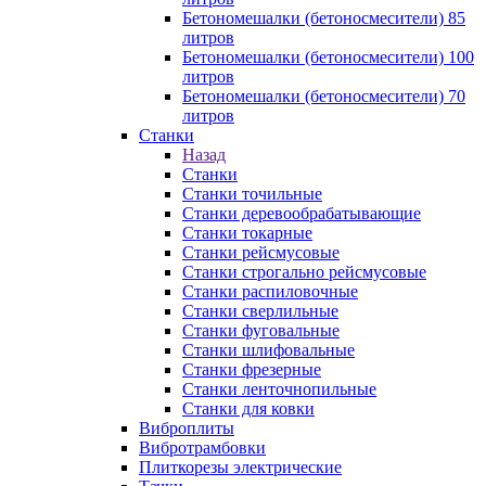
Бетономешалки (бетоносмесители) 85
литров
Бетономешалки (бетоносмесители) 100
литров
Бетономешалки (бетоносмесители) 70
литров
Станки
Назад
Станки
Станки точильные
Станки деревообрабатывающие
Станки токарные
Станки рейсмусовые
Станки строгально рейсмусовые
Станки распиловочные
Станки сверлильные
Станки фуговальные
Станки шлифовальные
Станки фрезерные
Станки ленточнопильные
Станки для ковки
Виброплиты
Вибротрамбовки
Плиткорезы электрические