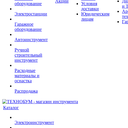
Акции
Ди
оборудование
Условия
и 
доставки
Ар
Электростанции
Юридическим
те
лицам
Га
Гаражное
оборудование
Автоинструмент
Ручной
строительный
инструмент
Расходные
материалы и
оснастка
Распродажа
Каталог
Электроинструмент