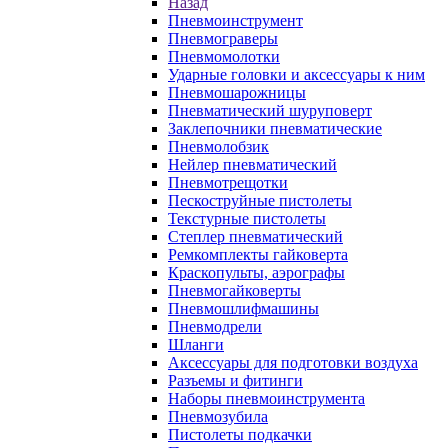
Назад
Пневмоинструмент
Пневмограверы
Пневмомолотки
Ударные головки и аксессуары к ним
Пневмошарожницы
Пневматический шуруповерт
Заклепочники пневматические
Пневмолобзик
Нейлер пневматический
Пневмотрещотки
Пескоструйные пистолеты
Текстурные пистолеты
Степлер пневматический
Ремкомплекты гайковерта
Краскопульты, аэрографы
Пневмогайковерты
Пневмошлифмашины
Пневмодрели
Шланги
Аксессуары для подготовки воздуха
Разъемы и фитинги
Наборы пневмоинструмента
Пневмозубила
Пистолеты подкачки