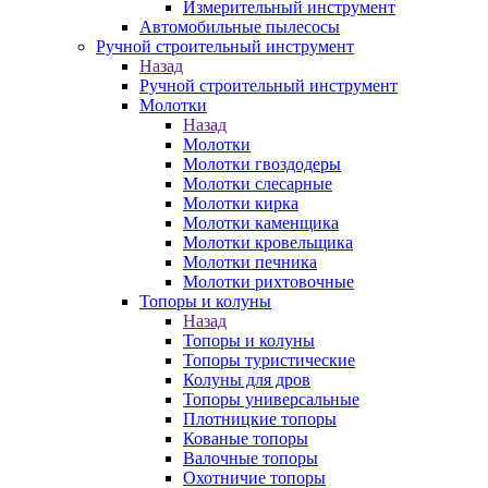
Измерительный инструмент
Автомобильные пылесосы
Ручной строительный инструмент
Назад
Ручной строительный инструмент
Молотки
Назад
Молотки
Молотки гвоздодеры
Молотки слесарные
Молотки кирка
Молотки каменщика
Молотки кровельщика
Молотки печника
Молотки рихтовочные
Топоры и колуны
Назад
Топоры и колуны
Топоры туристические
Колуны для дров
Топоры универсальные
Плотницкие топоры
Кованые топоры
Валочные топоры
Охотничие топоры