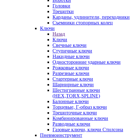
Воротки
Головки
Трещотки
Карданы, удлинители, переходники
Съемники стопорных колец
Ключи
Назад
Ключи
Свечные ключи
Ступичные ключи
Накидные ключи
Односторонние ударные ключи
Рожковые ключи
Разрезные ключи
Стартерные ключи
Шарнирные ключи
Шестигранные ключи
(HEX,TORX,SPLINE)
Балонные ключи
Торцевые, Г-образ ключи
Трещоточные ключи
Комбинированные ключи
Разводные ключи
Газовые ключи, ключи Стилсона
Пневмоинструмент