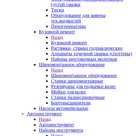
густой смазки
Тиски
Оборудование для замены
тех.жидкостей
Пеногенераторы
Кузовной ремонт
Назад
Кузовной ремонт
Растяжки, стяжки гидравлические
Аппараты точечной сварки (споттеры)
Наборы рихтовочных молотков
Шиномонтажное оборудование
Назад
Шиномонтажное оборудование
Станки шиномонтажные
Резервуары для подкачки колес
Мойки для колес
Станки балансировочные
Борторасширители
Насосы автомобильные
Автоинструмент
Назад
Автоинструмент
Наборы инструмента
Назад