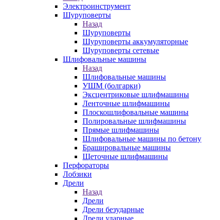
Электроинструмент
Шуруповерты
Назад
Шуруповерты
Шуруповерты аккумуляторные
Шуруповерты сетевые
Шлифовальные машины
Назад
Шлифовальные машины
УШМ (болгарки)
Эксцентриковые шлифмашины
Ленточные шлифмашины
Плоскошлифовальные машины
Полировальные шлифмашины
Прямые шлифмашины
Шлифовальные машины по бетону
Брашировальные машины
Щеточные шлифмашины
Перфораторы
Лобзики
Дрели
Назад
Дрели
Дрели безударные
Дрели ударные