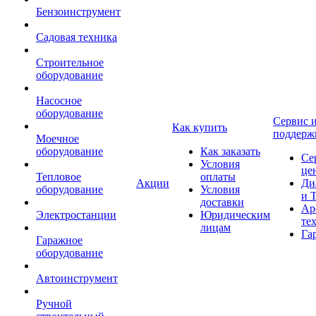
Бензоинструмент
Садовая техника
Строительное
оборудование
Насосное
оборудование
Сервис 
Как купить
поддерж
Моечное
оборудование
Как заказать
Се
Условия
це
Тепловое
оплаты
Акции
Ди
оборудование
Условия
и 
доставки
Ар
Электростанции
Юридическим
те
лицам
Га
Гаражное
оборудование
Автоинструмент
Ручной