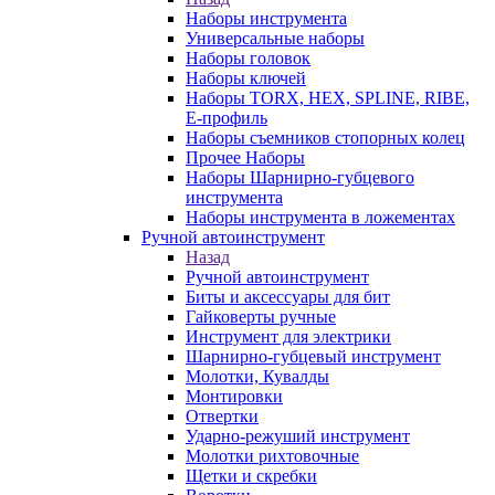
Наборы инструмента
Универсальные наборы
Наборы головок
Наборы ключей
Наборы TORX, HEX, SPLINE, RIBE,
E-профиль
Наборы съемников стопорных колец
Прочее Наборы
Наборы Шарнирно-губцевого
инструмента
Наборы инструмента в ложементах
Ручной автоинструмент
Назад
Ручной автоинструмент
Биты и аксессуары для бит
Гайковерты ручные
Инструмент для электрики
Шарнирно-губцевый инструмент
Молотки, Кувалды
Монтировки
Отвертки
Ударно-режуший инструмент
Молотки рихтовочные
Щетки и скребки