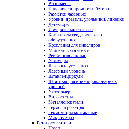
Влагомеры
Измерители прочности бетона
Разметки лазерные
Уровни, правила, угольники, линейки
Детекторы
Измерительное колесо
Комплекты геодезического
оборудования
Крепления для нивелиров
Мишени магнитные
Рейки нивелирные
Угломеры
Лазерные угольники
Лазерный уровень
Штангенциркули
Штативы для нивелиров/лазерных
уровней
Уклономеры
Видеоскопы
Металлоискатели
Термогигрометры
Термометры контактные
Микрометры
Бетоносмесители
Назад