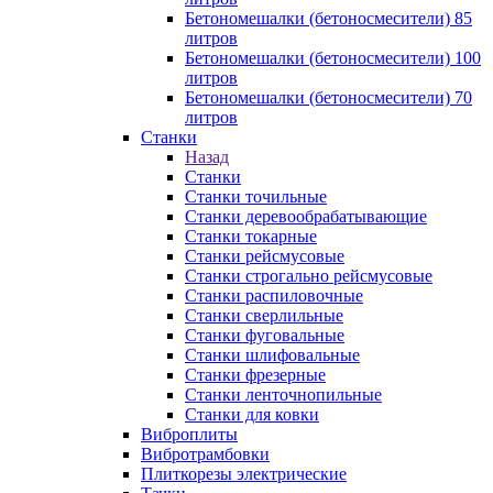
Бетономешалки (бетоносмесители) 85
литров
Бетономешалки (бетоносмесители) 100
литров
Бетономешалки (бетоносмесители) 70
литров
Станки
Назад
Станки
Станки точильные
Станки деревообрабатывающие
Станки токарные
Станки рейсмусовые
Станки строгально рейсмусовые
Станки распиловочные
Станки сверлильные
Станки фуговальные
Станки шлифовальные
Станки фрезерные
Станки ленточнопильные
Станки для ковки
Виброплиты
Вибротрамбовки
Плиткорезы электрические