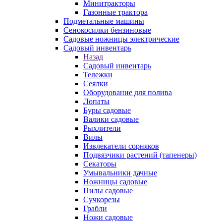
Минитракторы
Газонные трактора
Подметальные машины
Сенокосилки бензиновые
Садовые ножницы электрические
Садовый инвентарь
Назад
Садовый инвентарь
Тележки
Сеялки
Оборудование для полива
Лопаты
Буры садовые
Валики садовые
Рыхлители
Вилы
Извлекатели сорняков
Подвязчики растений (тапенеры)
Секаторы
Умывальники дачные
Ножницы садовые
Пилы садовые
Сучкорезы
Грабли
Ножи садовые