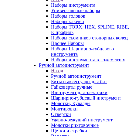
Наборы инструмента
Универсальные наборы
Наборы головок
Наборы ключей
Наборы TORX, HEX, SPLINE, RIBE,
E-профиль
Наборы съемников стопорных колец
Прочее Наборы
Наборы Шарнирно-губцевого
инструмента
Наборы инструмента в ложементах
Ручной автоинструмент
Назад
Ручной автоинструмент
Биты и аксессуары для бит
Гайковерты ручные
Инструмент для электрики
Шарнирно-губцевый инструмент
Молотки, Кувалды
Монтировки
Отвертки
Ударно-режуший инструмент
Молотки рихтовочные
Щетки и скребки