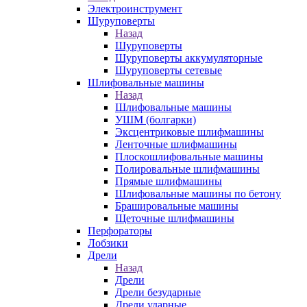
Электроинструмент
Шуруповерты
Назад
Шуруповерты
Шуруповерты аккумуляторные
Шуруповерты сетевые
Шлифовальные машины
Назад
Шлифовальные машины
УШМ (болгарки)
Эксцентриковые шлифмашины
Ленточные шлифмашины
Плоскошлифовальные машины
Полировальные шлифмашины
Прямые шлифмашины
Шлифовальные машины по бетону
Брашировальные машины
Щеточные шлифмашины
Перфораторы
Лобзики
Дрели
Назад
Дрели
Дрели безударные
Дрели ударные