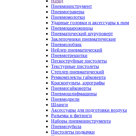
Назад
Пневмоинструмент
Пневмограверы
Пневмомолотки
Ударные головки и аксессуары к ним
Пневмошарожницы
Пневматический шуруповерт
Заклепочники пневматические
Пневмолобзик
Нейлер пневматический
Пневмотрещотки
Пескоструйные пистолеты
Текстурные пистолеты
Степлер пневматический
Ремкомплекты гайковерта
Краскопульты, аэрографы
Пневмогайковерты
Пневмошлифмашины
Пневмодрели
Шланги
Аксессуары для подготовки воздуха
Разъемы и фитинги
Наборы пневмоинструмента
Пневмозубила
Пистолеты подкачки