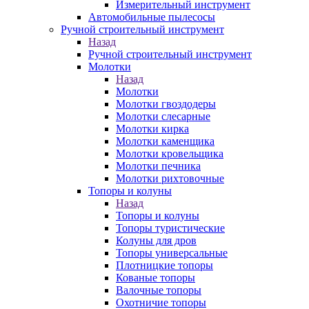
Измерительный инструмент
Автомобильные пылесосы
Ручной строительный инструмент
Назад
Ручной строительный инструмент
Молотки
Назад
Молотки
Молотки гвоздодеры
Молотки слесарные
Молотки кирка
Молотки каменщика
Молотки кровельщика
Молотки печника
Молотки рихтовочные
Топоры и колуны
Назад
Топоры и колуны
Топоры туристические
Колуны для дров
Топоры универсальные
Плотницкие топоры
Кованые топоры
Валочные топоры
Охотничие топоры