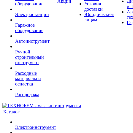
Акции
Ди
оборудование
Условия
и 
доставки
Ар
Электростанции
Юридическим
те
лицам
Га
Гаражное
оборудование
Автоинструмент
Ручной
строительный
инструмент
Расходные
материалы и
оснастка
Распродажа
Каталог
Электроинструмент