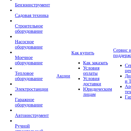
Бензоинструмент
Садовая техника
Строительное
оборудование
Насосное
оборудование
Сервис 
Как купить
поддерж
Моечное
оборудование
Как заказать
Се
Условия
це
Тепловое
оплаты
Акции
Ди
оборудование
Условия
и 
доставки
Ар
Электростанции
Юридическим
те
лицам
Га
Гаражное
оборудование
Автоинструмент
Ручной