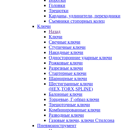
Воротки
Головки
Трещотки
Карданы, удлинители, переходники
Съемники стопорных колец
Ключи
Назад
Ключи
Свечные ключи
Ступичные ключи
Накидные ключи
Односторонние ударные ключи
Рожковые ключи
Разрезные ключи
Стартерные ключи
Шарнирные ключи
Шестигранные ключи
(HEX,TORX,SPLINE)
Балонные ключи
Торцевые, Г-образ ключи
Трещоточные ключи
Комбинированные ключи
Разводные ключи
Газовые ключи, ключи Стилсона
Пневмоинструмент