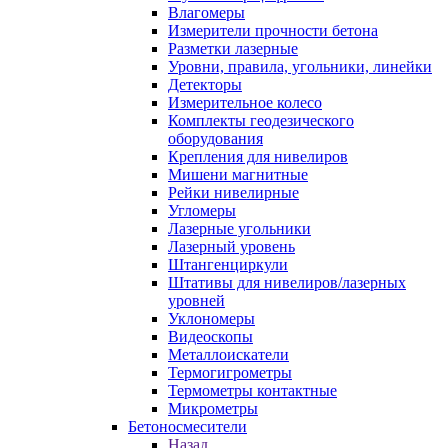
Влагомеры
Измерители прочности бетона
Разметки лазерные
Уровни, правила, угольники, линейки
Детекторы
Измерительное колесо
Комплекты геодезического
оборудования
Крепления для нивелиров
Мишени магнитные
Рейки нивелирные
Угломеры
Лазерные угольники
Лазерный уровень
Штангенциркули
Штативы для нивелиров/лазерных
уровней
Уклономеры
Видеоскопы
Металлоискатели
Термогигрометры
Термометры контактные
Микрометры
Бетоносмесители
Назад