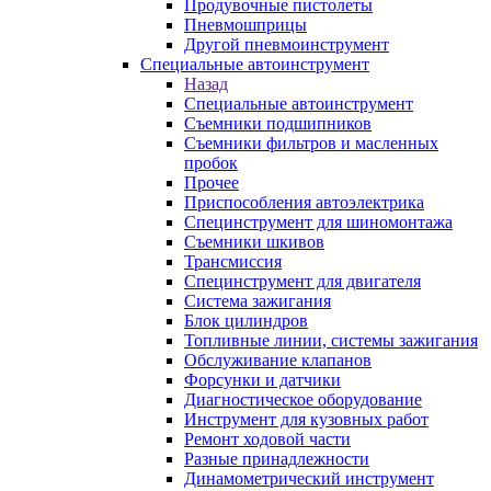
Продувочные пистолеты
Пневмошприцы
Другой пневмоинструмент
Специальные автоинструмент
Назад
Специальные автоинструмент
Съемники подшипников
Съемники фильтров и масленных
пробок
Прочее
Приспособления автоэлектрика
Специнструмент для шиномонтажа
Съемники шкивов
Трансмиссия
Специнструмент для двигателя
Система зажигания
Блок цилиндров
Топливные линии, системы зажигания
Обслуживание клапанов
Форсунки и датчики
Диагностическое оборудование
Инструмент для кузовных работ
Ремонт ходовой части
Разные принадлежности
Динамометрический инструмент