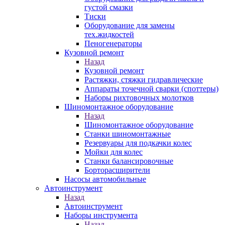
густой смазки
Тиски
Оборудование для замены
тех.жидкостей
Пеногенераторы
Кузовной ремонт
Назад
Кузовной ремонт
Растяжки, стяжки гидравлические
Аппараты точечной сварки (споттеры)
Наборы рихтовочных молотков
Шиномонтажное оборудование
Назад
Шиномонтажное оборудование
Станки шиномонтажные
Резервуары для подкачки колес
Мойки для колес
Станки балансировочные
Борторасширители
Насосы автомобильные
Автоинструмент
Назад
Автоинструмент
Наборы инструмента
Назад