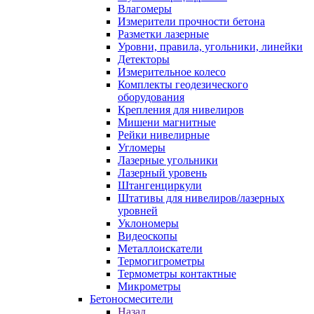
Влагомеры
Измерители прочности бетона
Разметки лазерные
Уровни, правила, угольники, линейки
Детекторы
Измерительное колесо
Комплекты геодезического
оборудования
Крепления для нивелиров
Мишени магнитные
Рейки нивелирные
Угломеры
Лазерные угольники
Лазерный уровень
Штангенциркули
Штативы для нивелиров/лазерных
уровней
Уклономеры
Видеоскопы
Металлоискатели
Термогигрометры
Термометры контактные
Микрометры
Бетоносмесители
Назад