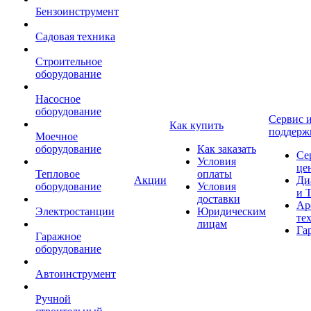
Бензоинструмент
Садовая техника
Строительное
оборудование
Насосное
оборудование
Сервис 
Как купить
поддерж
Моечное
оборудование
Как заказать
Се
Условия
це
Тепловое
оплаты
Акции
Ди
оборудование
Условия
и 
доставки
Ар
Электростанции
Юридическим
те
лицам
Га
Гаражное
оборудование
Автоинструмент
Ручной