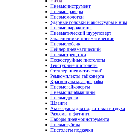
Назад
Пневмоинструмент
Пневмограверы
Пневмомолотки
Ударные головки и аксессуары к ним
Пневмошарожницы
Пневматический шуруповерт
Заклепочники пневматические
Пневмолобзик
Нейлер пневматический
Пневмотрещотки
Пескоструйные пистолеты
Текстурные пистолеты
Степлер пневматический
Ремкомплекты гайковерта
Краскопульты, аэрографы
Пневмогайковерты
Пневмошлифмашины
Пневмодрели
Шланги
Аксессуары для подготовки воздуха
Разъемы и фитинги
Наборы пневмоинструмента
Пневмозубила
Пистолеты подкачки