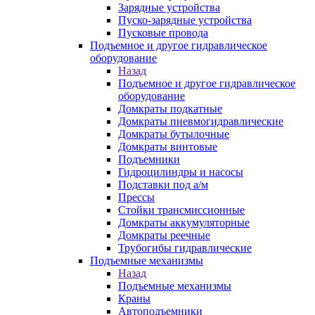
Зарядные устройства
Пуско-зарядные устройства
Пусковые провода
Подъемное и другое гидравлическое
оборудование
Назад
Подъемное и другое гидравлическое
оборудование
Домкраты подкатные
Домкраты пневмогидравлические
Домкраты бутылочные
Домкраты винтовые
Подъемники
Гидроцилиндры и насосы
Подставки под а/м
Прессы
Стойки трансмиссионные
Домкраты аккумуляторные
Домкраты реечные
Трубогибы гидравлические
Подъемные механизмы
Назад
Подъемные механизмы
Краны
Автоподъемники