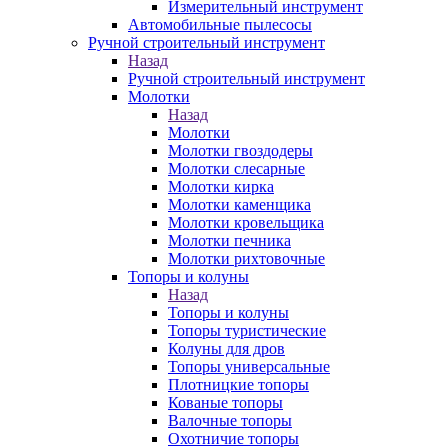
Измерительный инструмент
Автомобильные пылесосы
Ручной строительный инструмент
Назад
Ручной строительный инструмент
Молотки
Назад
Молотки
Молотки гвоздодеры
Молотки слесарные
Молотки кирка
Молотки каменщика
Молотки кровельщика
Молотки печника
Молотки рихтовочные
Топоры и колуны
Назад
Топоры и колуны
Топоры туристические
Колуны для дров
Топоры универсальные
Плотницкие топоры
Кованые топоры
Валочные топоры
Охотничие топоры