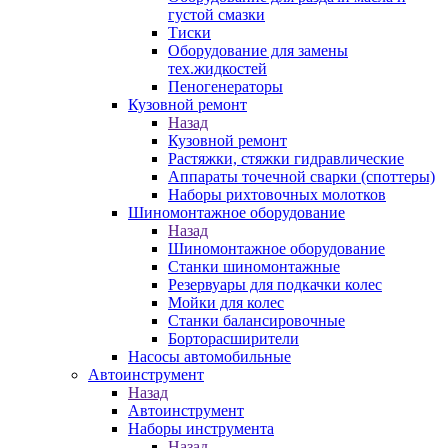
густой смазки
Тиски
Оборудование для замены
тех.жидкостей
Пеногенераторы
Кузовной ремонт
Назад
Кузовной ремонт
Растяжки, стяжки гидравлические
Аппараты точечной сварки (споттеры)
Наборы рихтовочных молотков
Шиномонтажное оборудование
Назад
Шиномонтажное оборудование
Станки шиномонтажные
Резервуары для подкачки колес
Мойки для колес
Станки балансировочные
Борторасширители
Насосы автомобильные
Автоинструмент
Назад
Автоинструмент
Наборы инструмента
Назад