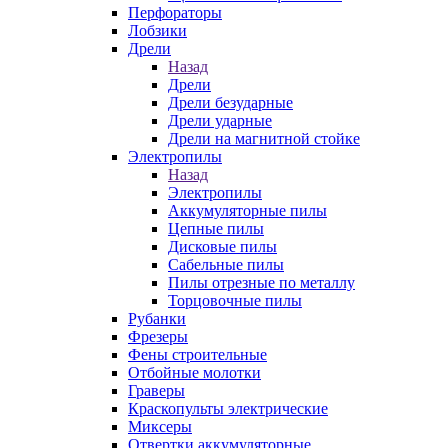
Перфораторы
Лобзики
Дрели
Назад
Дрели
Дрели безударные
Дрели ударные
Дрели на магнитной стойке
Электропилы
Назад
Электропилы
Аккумуляторные пилы
Цепные пилы
Дисковые пилы
Сабельные пилы
Пилы отрезные по металлу
Торцовочные пилы
Рубанки
Фрезеры
Фены строительные
Отбойные молотки
Граверы
Краскопульты электрические
Миксеры
Отвертки аккумуляторные