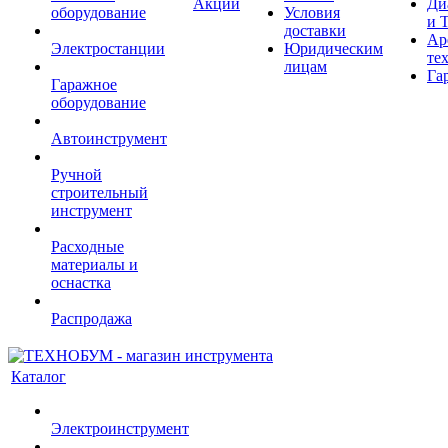
Акции
Ди
оборудование
Условия
и 
доставки
Ар
Электростанции
Юридическим
те
лицам
Га
Гаражное
оборудование
Автоинструмент
Ручной
строительный
инструмент
Расходные
материалы и
оснастка
Распродажа
Каталог
Электроинструмент