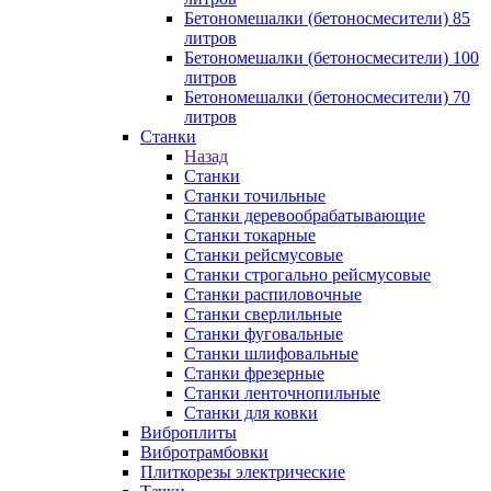
Бетономешалки (бетоносмесители) 85
литров
Бетономешалки (бетоносмесители) 100
литров
Бетономешалки (бетоносмесители) 70
литров
Станки
Назад
Станки
Станки точильные
Станки деревообрабатывающие
Станки токарные
Станки рейсмусовые
Станки строгально рейсмусовые
Станки распиловочные
Станки сверлильные
Станки фуговальные
Станки шлифовальные
Станки фрезерные
Станки ленточнопильные
Станки для ковки
Виброплиты
Вибротрамбовки
Плиткорезы электрические