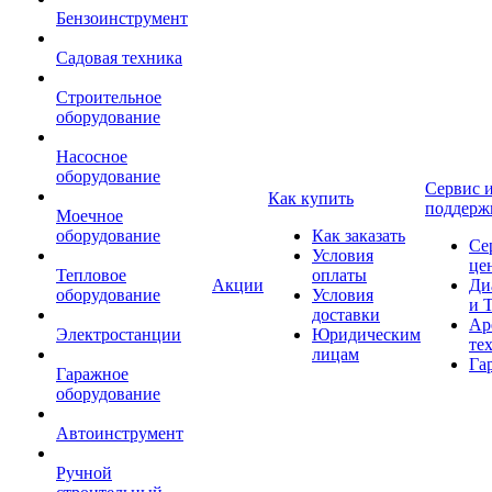
Бензоинструмент
Садовая техника
Строительное
оборудование
Насосное
оборудование
Сервис 
Как купить
поддерж
Моечное
оборудование
Как заказать
Се
Условия
це
Тепловое
оплаты
Акции
Ди
оборудование
Условия
и 
доставки
Ар
Электростанции
Юридическим
те
лицам
Га
Гаражное
оборудование
Автоинструмент
Ручной