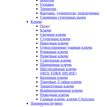
Воротки
Головки
Трещотки
Карданы, удлинители, переходники
Съемники стопорных колец
Ключи
Назад
Ключи
Свечные ключи
Ступичные ключи
Накидные ключи
Односторонние ударные ключи
Рожковые ключи
Разрезные ключи
Стартерные ключи
Шарнирные ключи
Шестигранные ключи
(HEX,TORX,SPLINE)
Балонные ключи
Торцевые, Г-образ ключи
Трещоточные ключи
Комбинированные ключи
Разводные ключи
Газовые ключи, ключи Стилсона
Пневмоинструмент