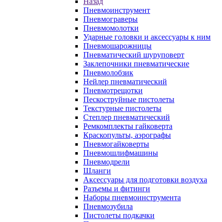
Назад
Пневмоинструмент
Пневмограверы
Пневмомолотки
Ударные головки и аксессуары к ним
Пневмошарожницы
Пневматический шуруповерт
Заклепочники пневматические
Пневмолобзик
Нейлер пневматический
Пневмотрещотки
Пескоструйные пистолеты
Текстурные пистолеты
Степлер пневматический
Ремкомплекты гайковерта
Краскопульты, аэрографы
Пневмогайковерты
Пневмошлифмашины
Пневмодрели
Шланги
Аксессуары для подготовки воздуха
Разъемы и фитинги
Наборы пневмоинструмента
Пневмозубила
Пистолеты подкачки