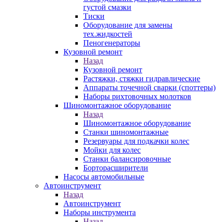
густой смазки
Тиски
Оборудование для замены
тех.жидкостей
Пеногенераторы
Кузовной ремонт
Назад
Кузовной ремонт
Растяжки, стяжки гидравлические
Аппараты точечной сварки (споттеры)
Наборы рихтовочных молотков
Шиномонтажное оборудование
Назад
Шиномонтажное оборудование
Станки шиномонтажные
Резервуары для подкачки колес
Мойки для колес
Станки балансировочные
Борторасширители
Насосы автомобильные
Автоинструмент
Назад
Автоинструмент
Наборы инструмента
Назад