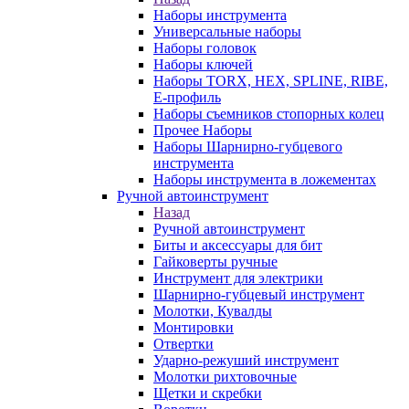
Наборы инструмента
Универсальные наборы
Наборы головок
Наборы ключей
Наборы TORX, HEX, SPLINE, RIBE,
E-профиль
Наборы съемников стопорных колец
Прочее Наборы
Наборы Шарнирно-губцевого
инструмента
Наборы инструмента в ложементах
Ручной автоинструмент
Назад
Ручной автоинструмент
Биты и аксессуары для бит
Гайковерты ручные
Инструмент для электрики
Шарнирно-губцевый инструмент
Молотки, Кувалды
Монтировки
Отвертки
Ударно-режуший инструмент
Молотки рихтовочные
Щетки и скребки