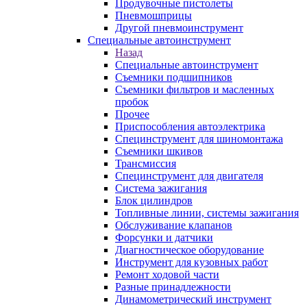
Продувочные пистолеты
Пневмошприцы
Другой пневмоинструмент
Специальные автоинструмент
Назад
Специальные автоинструмент
Съемники подшипников
Съемники фильтров и масленных
пробок
Прочее
Приспособления автоэлектрика
Специнструмент для шиномонтажа
Съемники шкивов
Трансмиссия
Специнструмент для двигателя
Система зажигания
Блок цилиндров
Топливные линии, системы зажигания
Обслуживание клапанов
Форсунки и датчики
Диагностическое оборудование
Инструмент для кузовных работ
Ремонт ходовой части
Разные принадлежности
Динамометрический инструмент