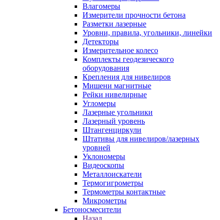
Влагомеры
Измерители прочности бетона
Разметки лазерные
Уровни, правила, угольники, линейки
Детекторы
Измерительное колесо
Комплекты геодезического
оборудования
Крепления для нивелиров
Мишени магнитные
Рейки нивелирные
Угломеры
Лазерные угольники
Лазерный уровень
Штангенциркули
Штативы для нивелиров/лазерных
уровней
Уклономеры
Видеоскопы
Металлоискатели
Термогигрометры
Термометры контактные
Микрометры
Бетоносмесители
Назад