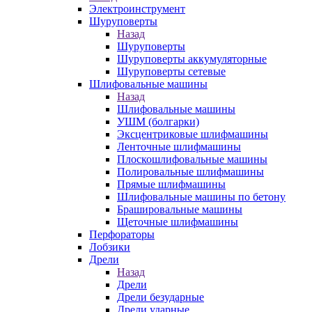
Электроинструмент
Шуруповерты
Назад
Шуруповерты
Шуруповерты аккумуляторные
Шуруповерты сетевые
Шлифовальные машины
Назад
Шлифовальные машины
УШМ (болгарки)
Эксцентриковые шлифмашины
Ленточные шлифмашины
Плоскошлифовальные машины
Полировальные шлифмашины
Прямые шлифмашины
Шлифовальные машины по бетону
Брашировальные машины
Щеточные шлифмашины
Перфораторы
Лобзики
Дрели
Назад
Дрели
Дрели безударные
Дрели ударные