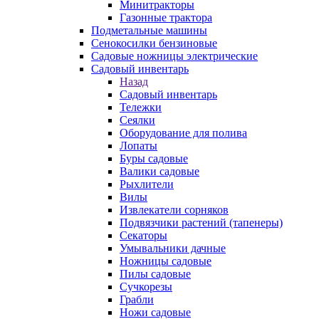
Минитракторы
Газонные трактора
Подметальные машины
Сенокосилки бензиновые
Садовые ножницы электрические
Садовый инвентарь
Назад
Садовый инвентарь
Тележки
Сеялки
Оборудование для полива
Лопаты
Буры садовые
Валики садовые
Рыхлители
Вилы
Извлекатели сорняков
Подвязчики растений (тапенеры)
Секаторы
Умывальники дачные
Ножницы садовые
Пилы садовые
Сучкорезы
Грабли
Ножи садовые