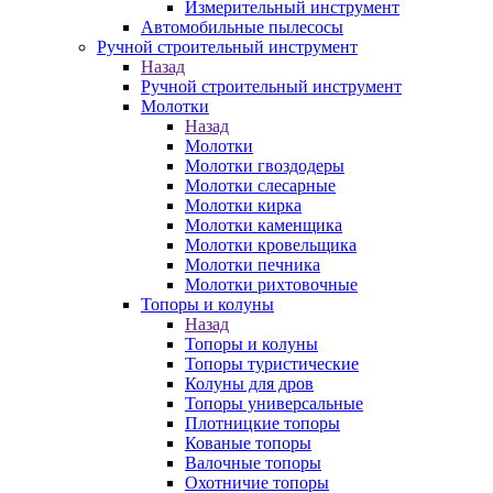
Измерительный инструмент
Автомобильные пылесосы
Ручной строительный инструмент
Назад
Ручной строительный инструмент
Молотки
Назад
Молотки
Молотки гвоздодеры
Молотки слесарные
Молотки кирка
Молотки каменщика
Молотки кровельщика
Молотки печника
Молотки рихтовочные
Топоры и колуны
Назад
Топоры и колуны
Топоры туристические
Колуны для дров
Топоры универсальные
Плотницкие топоры
Кованые топоры
Валочные топоры
Охотничие топоры