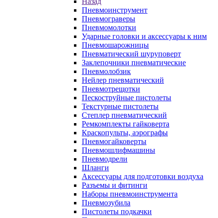
Назад
Пневмоинструмент
Пневмограверы
Пневмомолотки
Ударные головки и аксессуары к ним
Пневмошарожницы
Пневматический шуруповерт
Заклепочники пневматические
Пневмолобзик
Нейлер пневматический
Пневмотрещотки
Пескоструйные пистолеты
Текстурные пистолеты
Степлер пневматический
Ремкомплекты гайковерта
Краскопульты, аэрографы
Пневмогайковерты
Пневмошлифмашины
Пневмодрели
Шланги
Аксессуары для подготовки воздуха
Разъемы и фитинги
Наборы пневмоинструмента
Пневмозубила
Пистолеты подкачки