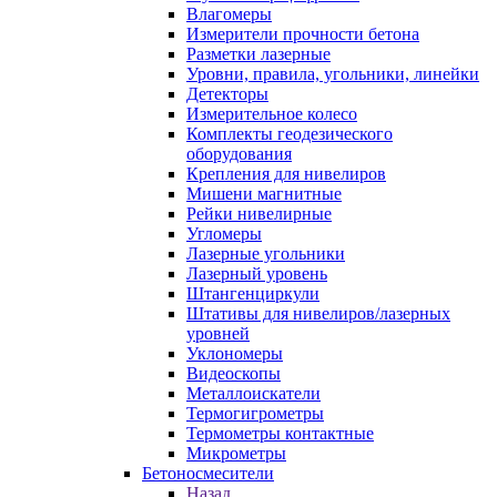
Влагомеры
Измерители прочности бетона
Разметки лазерные
Уровни, правила, угольники, линейки
Детекторы
Измерительное колесо
Комплекты геодезического
оборудования
Крепления для нивелиров
Мишени магнитные
Рейки нивелирные
Угломеры
Лазерные угольники
Лазерный уровень
Штангенциркули
Штативы для нивелиров/лазерных
уровней
Уклономеры
Видеоскопы
Металлоискатели
Термогигрометры
Термометры контактные
Микрометры
Бетоносмесители
Назад