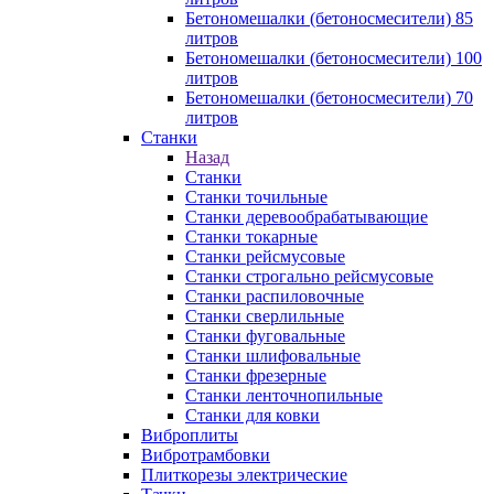
Бетономешалки (бетоносмесители) 85
литров
Бетономешалки (бетоносмесители) 100
литров
Бетономешалки (бетоносмесители) 70
литров
Станки
Назад
Станки
Станки точильные
Станки деревообрабатывающие
Станки токарные
Станки рейсмусовые
Станки строгально рейсмусовые
Станки распиловочные
Станки сверлильные
Станки фуговальные
Станки шлифовальные
Станки фрезерные
Станки ленточнопильные
Станки для ковки
Виброплиты
Вибротрамбовки
Плиткорезы электрические