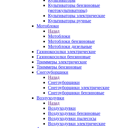
Культиваторы
Культиваторы бензиновые
(мотокультиваторы)
Культиваторы электрические
Культиваторы ручные
Мотоблоки
Назад
Мотоблоки
Мотоблоки бензиновые
Мотоблоки дизельные
Газонокосилки электрические
Газонокосилки бензиновые
Триммеры электрические
Триммеры бензиновые
Снегоуборщики
Назад
Снегоуборщики
Снегоуборщики электрические
Снегоуборщики бензиновые
Воздуходувки
Назад
Воздуходувки
Воздуходувки бензиновые
Воздуходувки пылесосы
Воздуходувки электрические