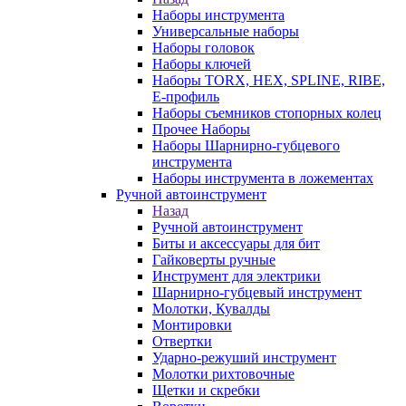
Наборы инструмента
Универсальные наборы
Наборы головок
Наборы ключей
Наборы TORX, HEX, SPLINE, RIBE,
E-профиль
Наборы съемников стопорных колец
Прочее Наборы
Наборы Шарнирно-губцевого
инструмента
Наборы инструмента в ложементах
Ручной автоинструмент
Назад
Ручной автоинструмент
Биты и аксессуары для бит
Гайковерты ручные
Инструмент для электрики
Шарнирно-губцевый инструмент
Молотки, Кувалды
Монтировки
Отвертки
Ударно-режуший инструмент
Молотки рихтовочные
Щетки и скребки