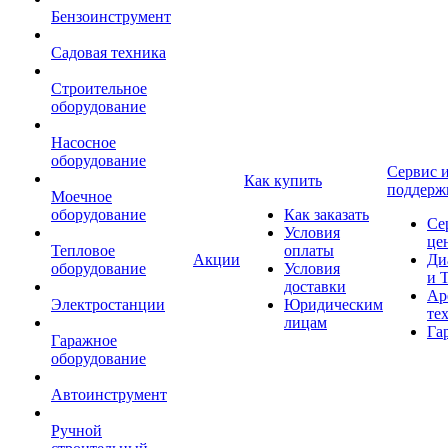
Бензоинструмент
Садовая техника
Строительное
оборудование
Насосное
оборудование
Сервис 
Как купить
поддерж
Моечное
оборудование
Как заказать
Се
Условия
це
Тепловое
оплаты
Акции
Ди
оборудование
Условия
и 
доставки
Ар
Электростанции
Юридическим
те
лицам
Га
Гаражное
оборудование
Автоинструмент
Ручной