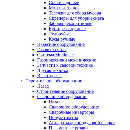
Совки садовые
Мотыги, тяпки
Тележки для сбора мусора
Скреперы для уборки снега
Заборы декоративные
Кусторезы ручные
Ледорубы
Косы ручные
Навесное оборудование
Газовый гриль
Система Multimate
Газонокосилки механические
Запчасти к садовой технике
Другая техника
Высоторезы
Строительное оборудование
Назад
Строительное оборудование
Сварочное оборудование
Назад
Сварочное оборудование
Сварочные инверторы
Полуавтоматы
Аппараты аргонодуговой сварки
Плазменные резаки