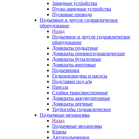
Зарядные устройства
Пуско-зарядные устройства
Пусковые провода
Подъемное и другое гидравлическое
оборудование
Назад
Подъемное и другое гидравлическое
оборудование
Домкраты подкатные
Домкраты пневмогидравлические
Домкраты бутылочные
Домкраты винтовые
Подъемники
Гидроцилиндры и насосы
Подставки под а/м
Прессы
Стойки трансмиссионные
Домкраты аккумуляторные
Домкраты реечные
Трубогибы гидравлические
Подъемные механизмы
Назад
Подъемные механизмы
Краны
Автоподъемники