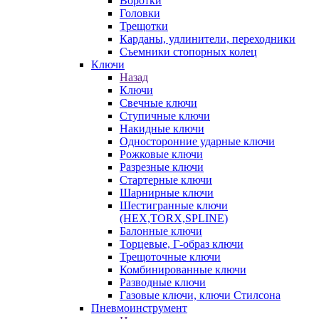
Воротки
Головки
Трещотки
Карданы, удлинители, переходники
Съемники стопорных колец
Ключи
Назад
Ключи
Свечные ключи
Ступичные ключи
Накидные ключи
Односторонние ударные ключи
Рожковые ключи
Разрезные ключи
Стартерные ключи
Шарнирные ключи
Шестигранные ключи
(HEX,TORX,SPLINE)
Балонные ключи
Торцевые, Г-образ ключи
Трещоточные ключи
Комбинированные ключи
Разводные ключи
Газовые ключи, ключи Стилсона
Пневмоинструмент