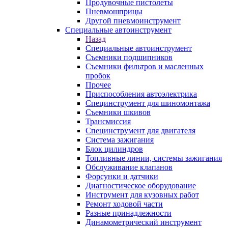
Продувочные пистолеты
Пневмошприцы
Другой пневмоинструмент
Специальные автоинструмент
Назад
Специальные автоинструмент
Съемники подшипников
Съемники фильтров и масленных
пробок
Прочее
Приспособления автоэлектрика
Специнструмент для шиномонтажа
Съемники шкивов
Трансмиссия
Специнструмент для двигателя
Система зажигания
Блок цилиндров
Топливные линии, системы зажигания
Обслуживание клапанов
Форсунки и датчики
Диагностическое оборудование
Инструмент для кузовных работ
Ремонт ходовой части
Разные принадлежности
Динамометрический инструмент