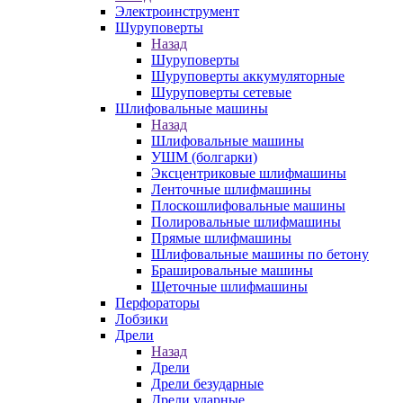
Электроинструмент
Шуруповерты
Назад
Шуруповерты
Шуруповерты аккумуляторные
Шуруповерты сетевые
Шлифовальные машины
Назад
Шлифовальные машины
УШМ (болгарки)
Эксцентриковые шлифмашины
Ленточные шлифмашины
Плоскошлифовальные машины
Полировальные шлифмашины
Прямые шлифмашины
Шлифовальные машины по бетону
Брашировальные машины
Щеточные шлифмашины
Перфораторы
Лобзики
Дрели
Назад
Дрели
Дрели безударные
Дрели ударные