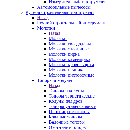
Измерительный инструмент
Автомобильные пылесосы
Ручной строительный инструмент
Назад
Ручной строительный инструмент
Молотки
Назад
Молотки
Молотки гвоздодеры
Молотки слесарные
Молотки кирка
Молотки каменщика
Молотки кровельщика
Молотки печника
Молотки рихтовочные
Топоры и колуны
Назад
Топоры и колуны
Топоры туристические
Колуны для дров
Топоры универсальные
Плотницкие топоры
Кованые топоры
Валочные топоры
Охотничие топоры