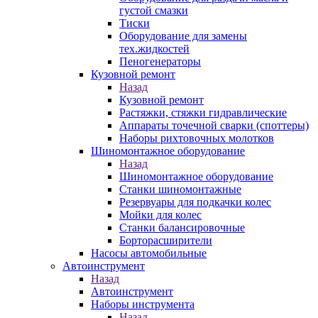
густой смазки
Тиски
Оборудование для замены
тех.жидкостей
Пеногенераторы
Кузовной ремонт
Назад
Кузовной ремонт
Растяжки, стяжки гидравлические
Аппараты точечной сварки (споттеры)
Наборы рихтовочных молотков
Шиномонтажное оборудование
Назад
Шиномонтажное оборудование
Станки шиномонтажные
Резервуары для подкачки колес
Мойки для колес
Станки балансировочные
Борторасширители
Насосы автомобильные
Автоинструмент
Назад
Автоинструмент
Наборы инструмента
Назад