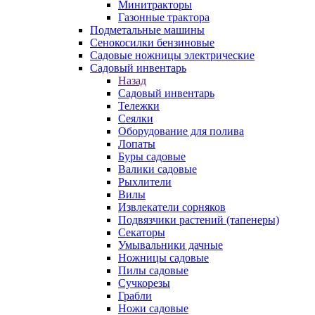
Минитракторы
Газонные трактора
Подметальные машины
Сенокосилки бензиновые
Садовые ножницы электрические
Садовый инвентарь
Назад
Садовый инвентарь
Тележки
Сеялки
Оборудование для полива
Лопаты
Буры садовые
Валики садовые
Рыхлители
Вилы
Извлекатели сорняков
Подвязчики растений (тапенеры)
Секаторы
Умывальники дачные
Ножницы садовые
Пилы садовые
Сучкорезы
Грабли
Ножи садовые