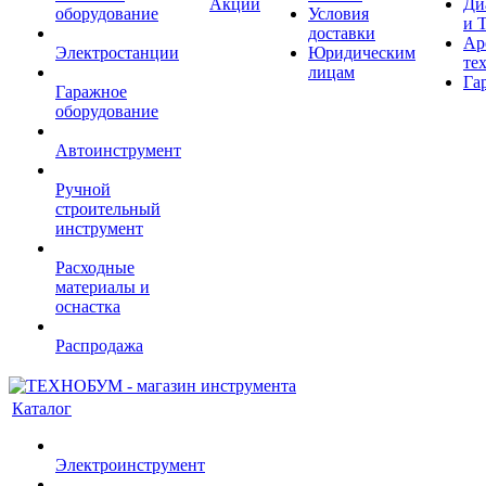
Акции
Ди
оборудование
Условия
и 
доставки
Ар
Электростанции
Юридическим
те
лицам
Га
Гаражное
оборудование
Автоинструмент
Ручной
строительный
инструмент
Расходные
материалы и
оснастка
Распродажа
Каталог
Электроинструмент