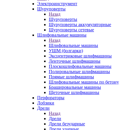
Электроинструмент
Шуруповерты
Назад
Шуруповерты
Шуруповерты аккумуляторные
Шуруповерты сетевые
Шлифовальные машины
Назад
Шлифовальные машины
УШМ (болгарки)
Эксцентриковые шлифмашины
Ленточные шлифмашины
Плоскошлифовальные машины
Полировальные шлифмашины
Прямые шлифмашины
Шлифовальные машины по бетону
Брашировальные машины
Щеточные шлифмашины
Перфораторы
Лобзики
Дрели
Назад
Дрели
Дрели безударные
Дрели ударные