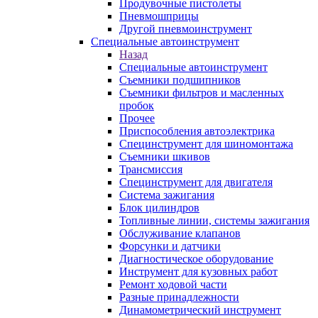
Продувочные пистолеты
Пневмошприцы
Другой пневмоинструмент
Специальные автоинструмент
Назад
Специальные автоинструмент
Съемники подшипников
Съемники фильтров и масленных
пробок
Прочее
Приспособления автоэлектрика
Специнструмент для шиномонтажа
Съемники шкивов
Трансмиссия
Специнструмент для двигателя
Система зажигания
Блок цилиндров
Топливные линии, системы зажигания
Обслуживание клапанов
Форсунки и датчики
Диагностическое оборудование
Инструмент для кузовных работ
Ремонт ходовой части
Разные принадлежности
Динамометрический инструмент