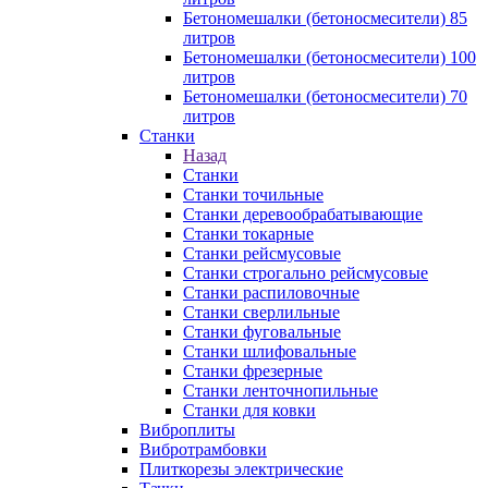
Бетономешалки (бетоносмесители) 85
литров
Бетономешалки (бетоносмесители) 100
литров
Бетономешалки (бетоносмесители) 70
литров
Станки
Назад
Станки
Станки точильные
Станки деревообрабатывающие
Станки токарные
Станки рейсмусовые
Станки строгально рейсмусовые
Станки распиловочные
Станки сверлильные
Станки фуговальные
Станки шлифовальные
Станки фрезерные
Станки ленточнопильные
Станки для ковки
Виброплиты
Вибротрамбовки
Плиткорезы электрические