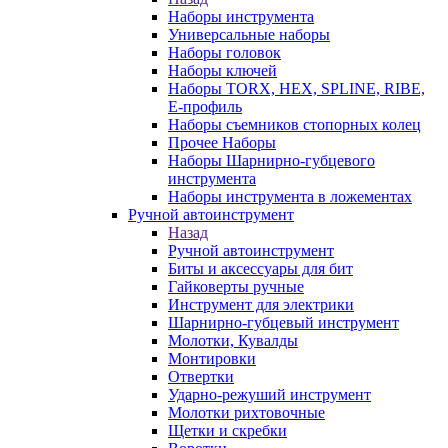
Наборы инструмента
Универсальные наборы
Наборы головок
Наборы ключей
Наборы TORX, HEX, SPLINE, RIBE,
E-профиль
Наборы съемников стопорных колец
Прочее Наборы
Наборы Шарнирно-губцевого
инструмента
Наборы инструмента в ложементах
Ручной автоинструмент
Назад
Ручной автоинструмент
Биты и аксессуары для бит
Гайковерты ручные
Инструмент для электрики
Шарнирно-губцевый инструмент
Молотки, Кувалды
Монтировки
Отвертки
Ударно-режуший инструмент
Молотки рихтовочные
Щетки и скребки