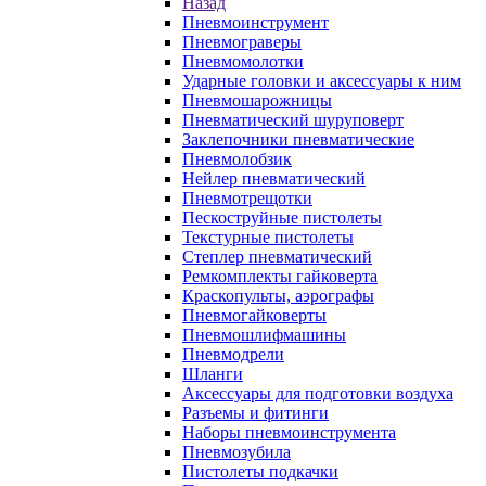
Назад
Пневмоинструмент
Пневмограверы
Пневмомолотки
Ударные головки и аксессуары к ним
Пневмошарожницы
Пневматический шуруповерт
Заклепочники пневматические
Пневмолобзик
Нейлер пневматический
Пневмотрещотки
Пескоструйные пистолеты
Текстурные пистолеты
Степлер пневматический
Ремкомплекты гайковерта
Краскопульты, аэрографы
Пневмогайковерты
Пневмошлифмашины
Пневмодрели
Шланги
Аксессуары для подготовки воздуха
Разъемы и фитинги
Наборы пневмоинструмента
Пневмозубила
Пистолеты подкачки