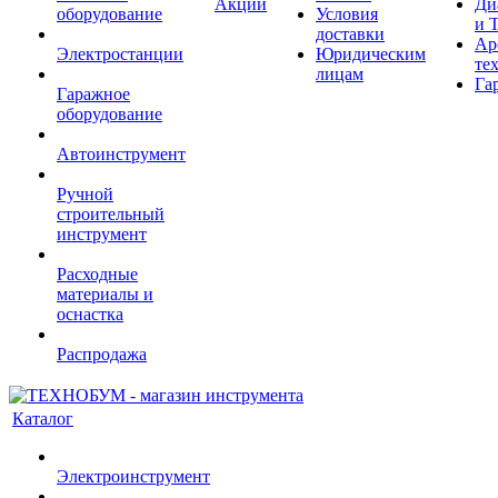
Акции
Ди
оборудование
Условия
и 
доставки
Ар
Электростанции
Юридическим
те
лицам
Га
Гаражное
оборудование
Автоинструмент
Ручной
строительный
инструмент
Расходные
материалы и
оснастка
Распродажа
Каталог
Электроинструмент