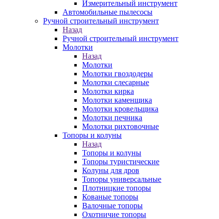
Измерительный инструмент
Автомобильные пылесосы
Ручной строительный инструмент
Назад
Ручной строительный инструмент
Молотки
Назад
Молотки
Молотки гвоздодеры
Молотки слесарные
Молотки кирка
Молотки каменщика
Молотки кровельщика
Молотки печника
Молотки рихтовочные
Топоры и колуны
Назад
Топоры и колуны
Топоры туристические
Колуны для дров
Топоры универсальные
Плотницкие топоры
Кованые топоры
Валочные топоры
Охотничие топоры