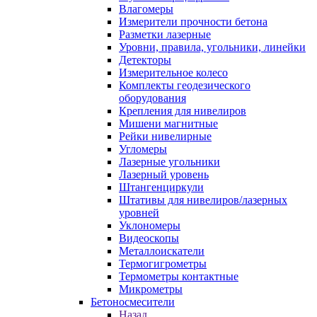
Влагомеры
Измерители прочности бетона
Разметки лазерные
Уровни, правила, угольники, линейки
Детекторы
Измерительное колесо
Комплекты геодезического
оборудования
Крепления для нивелиров
Мишени магнитные
Рейки нивелирные
Угломеры
Лазерные угольники
Лазерный уровень
Штангенциркули
Штативы для нивелиров/лазерных
уровней
Уклономеры
Видеоскопы
Металлоискатели
Термогигрометры
Термометры контактные
Микрометры
Бетоносмесители
Назад