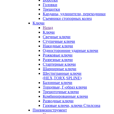
Воротки
Головки
Трещотки
Карданы, удлинители, переходники
Съемники стопорных колец
Ключи
Назад
Ключи
Свечные ключи
Ступичные ключи
Накидные ключи
Односторонние ударные ключи
Рожковые ключи
Разрезные ключи
Стартерные ключи
Шарнирные ключи
Шестигранные ключи
(HEX,TORX,SPLINE)
Балонные ключи
Торцевые, Г-образ ключи
Трещоточные ключи
Комбинированные ключи
Разводные ключи
Газовые ключи, ключи Стилсона
Пневмоинструмент