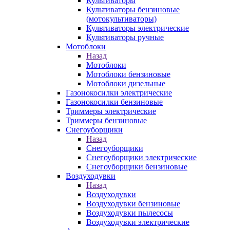
Культиваторы
Культиваторы бензиновые
(мотокультиваторы)
Культиваторы электрические
Культиваторы ручные
Мотоблоки
Назад
Мотоблоки
Мотоблоки бензиновые
Мотоблоки дизельные
Газонокосилки электрические
Газонокосилки бензиновые
Триммеры электрические
Триммеры бензиновые
Снегоуборщики
Назад
Снегоуборщики
Снегоуборщики электрические
Снегоуборщики бензиновые
Воздуходувки
Назад
Воздуходувки
Воздуходувки бензиновые
Воздуходувки пылесосы
Воздуходувки электрические