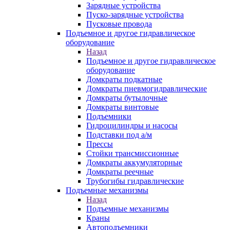
Зарядные устройства
Пуско-зарядные устройства
Пусковые провода
Подъемное и другое гидравлическое
оборудование
Назад
Подъемное и другое гидравлическое
оборудование
Домкраты подкатные
Домкраты пневмогидравлические
Домкраты бутылочные
Домкраты винтовые
Подъемники
Гидроцилиндры и насосы
Подставки под а/м
Прессы
Стойки трансмиссионные
Домкраты аккумуляторные
Домкраты реечные
Трубогибы гидравлические
Подъемные механизмы
Назад
Подъемные механизмы
Краны
Автоподъемники