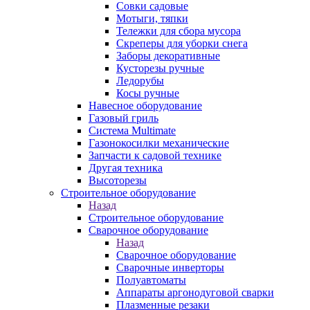
Совки садовые
Мотыги, тяпки
Тележки для сбора мусора
Скреперы для уборки снега
Заборы декоративные
Кусторезы ручные
Ледорубы
Косы ручные
Навесное оборудование
Газовый гриль
Система Multimate
Газонокосилки механические
Запчасти к садовой технике
Другая техника
Высоторезы
Строительное оборудование
Назад
Строительное оборудование
Сварочное оборудование
Назад
Сварочное оборудование
Сварочные инверторы
Полуавтоматы
Аппараты аргонодуговой сварки
Плазменные резаки