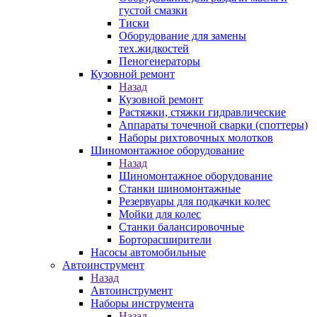
густой смазки
Тиски
Оборудование для замены
тех.жидкостей
Пеногенераторы
Кузовной ремонт
Назад
Кузовной ремонт
Растяжки, стяжки гидравлические
Аппараты точечной сварки (споттеры)
Наборы рихтовочных молотков
Шиномонтажное оборудование
Назад
Шиномонтажное оборудование
Станки шиномонтажные
Резервуары для подкачки колес
Мойки для колес
Станки балансировочные
Борторасширители
Насосы автомобильные
Автоинструмент
Назад
Автоинструмент
Наборы инструмента
Назад