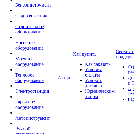
Бензоинструмент
Садовая техника
Строительное
оборудование
Насосное
оборудование
Сервис 
Как купить
поддерж
Моечное
оборудование
Как заказать
Се
Условия
це
Тепловое
оплаты
Акции
Ди
оборудование
Условия
и 
доставки
Ар
Электростанции
Юридическим
те
лицам
Га
Гаражное
оборудование
Автоинструмент
Ручной