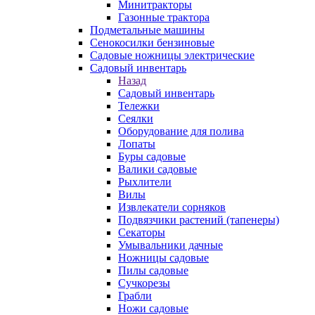
Минитракторы
Газонные трактора
Подметальные машины
Сенокосилки бензиновые
Садовые ножницы электрические
Садовый инвентарь
Назад
Садовый инвентарь
Тележки
Сеялки
Оборудование для полива
Лопаты
Буры садовые
Валики садовые
Рыхлители
Вилы
Извлекатели сорняков
Подвязчики растений (тапенеры)
Секаторы
Умывальники дачные
Ножницы садовые
Пилы садовые
Сучкорезы
Грабли
Ножи садовые