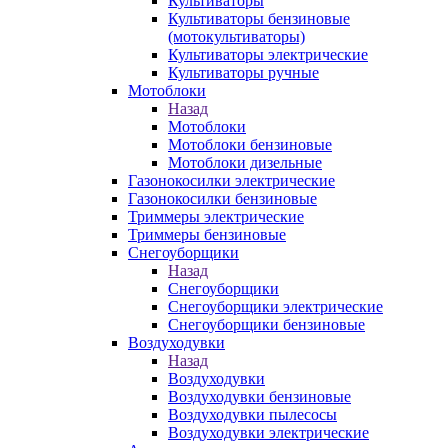
Культиваторы
Культиваторы бензиновые
(мотокультиваторы)
Культиваторы электрические
Культиваторы ручные
Мотоблоки
Назад
Мотоблоки
Мотоблоки бензиновые
Мотоблоки дизельные
Газонокосилки электрические
Газонокосилки бензиновые
Триммеры электрические
Триммеры бензиновые
Снегоуборщики
Назад
Снегоуборщики
Снегоуборщики электрические
Снегоуборщики бензиновые
Воздуходувки
Назад
Воздуходувки
Воздуходувки бензиновые
Воздуходувки пылесосы
Воздуходувки электрические