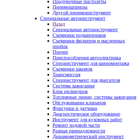
Продувочные пистолеты
Пневмошприцы
Другой пневмоинструмент
Специальные автоинструмент
Назад
Специальные автоинструмент
Съемники подшипников
Съемники фильтров и масленных
пробок
Прочее
Приспособления автоэлектрика
Специнструмент для шиномонтажа
Съемники шкивов
Трансмиссия
Специнструмент для двигателя
Система зажигания
Блок цилиндров
Топливные линии, системы зажигания
Обслуживание клапанов
Форсунки и датчики
Диагностическое оборудование
Инструмент для кузовных работ
Ремонт ходовой части
Разные принадлежности
Динамометрический инструмент