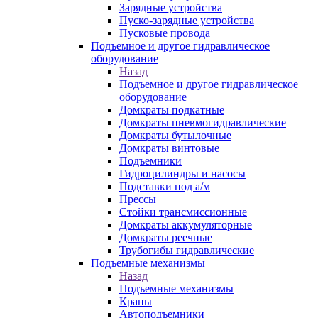
Зарядные устройства
Пуско-зарядные устройства
Пусковые провода
Подъемное и другое гидравлическое
оборудование
Назад
Подъемное и другое гидравлическое
оборудование
Домкраты подкатные
Домкраты пневмогидравлические
Домкраты бутылочные
Домкраты винтовые
Подъемники
Гидроцилиндры и насосы
Подставки под а/м
Прессы
Стойки трансмиссионные
Домкраты аккумуляторные
Домкраты реечные
Трубогибы гидравлические
Подъемные механизмы
Назад
Подъемные механизмы
Краны
Автоподъемники