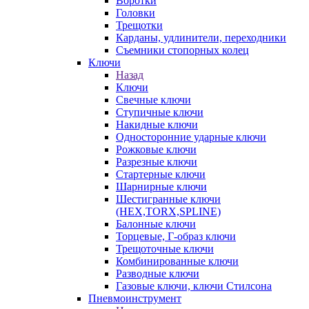
Воротки
Головки
Трещотки
Карданы, удлинители, переходники
Съемники стопорных колец
Ключи
Назад
Ключи
Свечные ключи
Ступичные ключи
Накидные ключи
Односторонние ударные ключи
Рожковые ключи
Разрезные ключи
Стартерные ключи
Шарнирные ключи
Шестигранные ключи
(HEX,TORX,SPLINE)
Балонные ключи
Торцевые, Г-образ ключи
Трещоточные ключи
Комбинированные ключи
Разводные ключи
Газовые ключи, ключи Стилсона
Пневмоинструмент