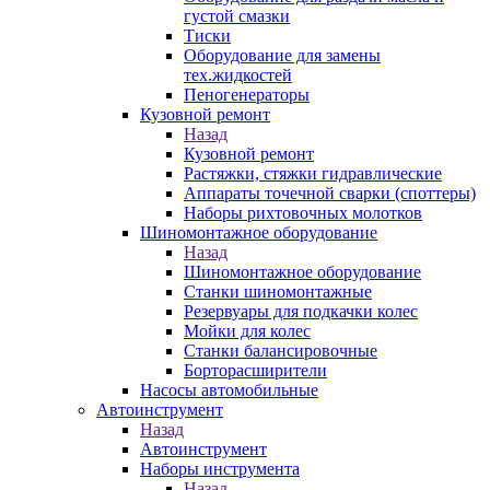
густой смазки
Тиски
Оборудование для замены
тех.жидкостей
Пеногенераторы
Кузовной ремонт
Назад
Кузовной ремонт
Растяжки, стяжки гидравлические
Аппараты точечной сварки (споттеры)
Наборы рихтовочных молотков
Шиномонтажное оборудование
Назад
Шиномонтажное оборудование
Станки шиномонтажные
Резервуары для подкачки колес
Мойки для колес
Станки балансировочные
Борторасширители
Насосы автомобильные
Автоинструмент
Назад
Автоинструмент
Наборы инструмента
Назад