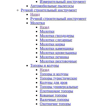
Измерительный инструмент
Автомобильные пылесосы
Ручной строительный инструмент
Назад
Ручной строительный инструмент
Молотки
Назад
Молотки
Молотки гвоздодеры
Молотки слесарные
Молотки кирка
Молотки каменщика
Молотки кровельщика
Молотки печника
Молотки рихтовочные
Топоры и колуны
Назад
Топоры и колуны
Топоры туристические
Колуны для дров
Топоры универсальные
Плотницкие топоры
Кованые топоры
Валочные топоры
Охотничие топоры