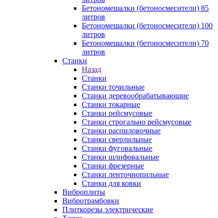
Бетономешалки (бетоносмесители) 85
литров
Бетономешалки (бетоносмесители) 100
литров
Бетономешалки (бетоносмесители) 70
литров
Станки
Назад
Станки
Станки точильные
Станки деревообрабатывающие
Станки токарные
Станки рейсмусовые
Станки строгально рейсмусовые
Станки распиловочные
Станки сверлильные
Станки фуговальные
Станки шлифовальные
Станки фрезерные
Станки ленточнопильные
Станки для ковки
Виброплиты
Вибротрамбовки
Плиткорезы электрические