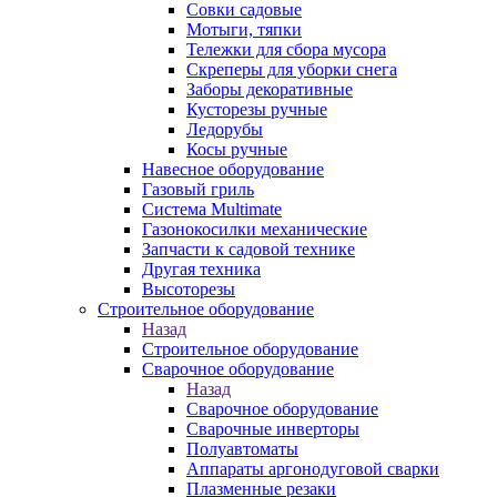
Совки садовые
Мотыги, тяпки
Тележки для сбора мусора
Скреперы для уборки снега
Заборы декоративные
Кусторезы ручные
Ледорубы
Косы ручные
Навесное оборудование
Газовый гриль
Система Multimate
Газонокосилки механические
Запчасти к садовой технике
Другая техника
Высоторезы
Строительное оборудование
Назад
Строительное оборудование
Сварочное оборудование
Назад
Сварочное оборудование
Сварочные инверторы
Полуавтоматы
Аппараты аргонодуговой сварки
Плазменные резаки