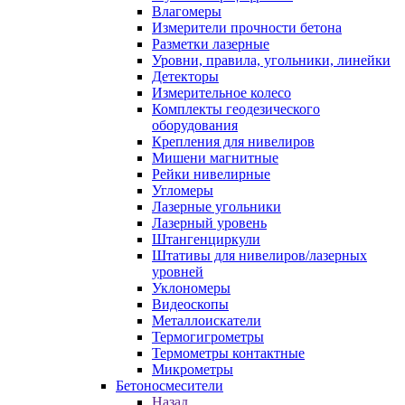
Влагомеры
Измерители прочности бетона
Разметки лазерные
Уровни, правила, угольники, линейки
Детекторы
Измерительное колесо
Комплекты геодезического
оборудования
Крепления для нивелиров
Мишени магнитные
Рейки нивелирные
Угломеры
Лазерные угольники
Лазерный уровень
Штангенциркули
Штативы для нивелиров/лазерных
уровней
Уклономеры
Видеоскопы
Металлоискатели
Термогигрометры
Термометры контактные
Микрометры
Бетоносмесители
Назад