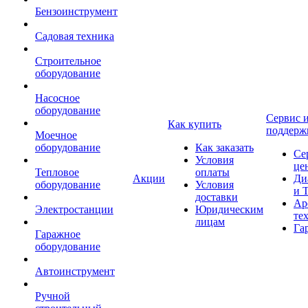
Бензоинструмент
Садовая техника
Строительное
оборудование
Насосное
оборудование
Сервис 
Как купить
поддерж
Моечное
оборудование
Как заказать
Се
Условия
це
Тепловое
оплаты
Акции
Ди
оборудование
Условия
и 
доставки
Ар
Электростанции
Юридическим
те
лицам
Га
Гаражное
оборудование
Автоинструмент
Ручной