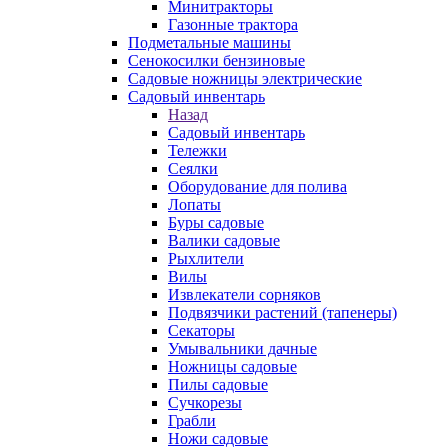
Минитракторы
Газонные трактора
Подметальные машины
Сенокосилки бензиновые
Садовые ножницы электрические
Садовый инвентарь
Назад
Садовый инвентарь
Тележки
Сеялки
Оборудование для полива
Лопаты
Буры садовые
Валики садовые
Рыхлители
Вилы
Извлекатели сорняков
Подвязчики растений (тапенеры)
Секаторы
Умывальники дачные
Ножницы садовые
Пилы садовые
Сучкорезы
Грабли
Ножи садовые