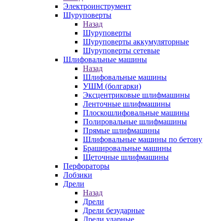
Электроинструмент
Шуруповерты
Назад
Шуруповерты
Шуруповерты аккумуляторные
Шуруповерты сетевые
Шлифовальные машины
Назад
Шлифовальные машины
УШМ (болгарки)
Эксцентриковые шлифмашины
Ленточные шлифмашины
Плоскошлифовальные машины
Полировальные шлифмашины
Прямые шлифмашины
Шлифовальные машины по бетону
Брашировальные машины
Щеточные шлифмашины
Перфораторы
Лобзики
Дрели
Назад
Дрели
Дрели безударные
Дрели ударные