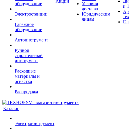
Акции
Ди
оборудование
Условия
и 
доставки
Ар
Электростанции
Юридическим
те
лицам
Га
Гаражное
оборудование
Автоинструмент
Ручной
строительный
инструмент
Расходные
материалы и
оснастка
Распродажа
Каталог
Электроинструмент