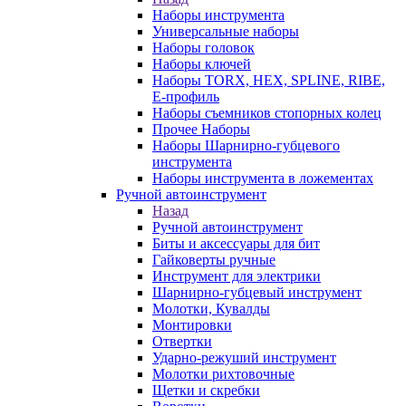
Наборы инструмента
Универсальные наборы
Наборы головок
Наборы ключей
Наборы TORX, HEX, SPLINE, RIBE,
E-профиль
Наборы съемников стопорных колец
Прочее Наборы
Наборы Шарнирно-губцевого
инструмента
Наборы инструмента в ложементах
Ручной автоинструмент
Назад
Ручной автоинструмент
Биты и аксессуары для бит
Гайковерты ручные
Инструмент для электрики
Шарнирно-губцевый инструмент
Молотки, Кувалды
Монтировки
Отвертки
Ударно-режуший инструмент
Молотки рихтовочные
Щетки и скребки