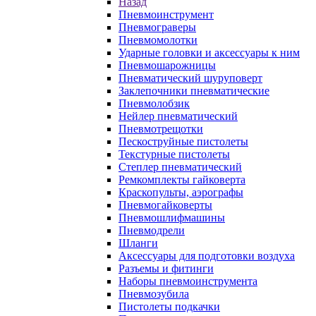
Назад
Пневмоинструмент
Пневмограверы
Пневмомолотки
Ударные головки и аксессуары к ним
Пневмошарожницы
Пневматический шуруповерт
Заклепочники пневматические
Пневмолобзик
Нейлер пневматический
Пневмотрещотки
Пескоструйные пистолеты
Текстурные пистолеты
Степлер пневматический
Ремкомплекты гайковерта
Краскопульты, аэрографы
Пневмогайковерты
Пневмошлифмашины
Пневмодрели
Шланги
Аксессуары для подготовки воздуха
Разъемы и фитинги
Наборы пневмоинструмента
Пневмозубила
Пистолеты подкачки