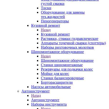
густой смазки
Тиски
Оборудование для замены
тех.жидкостей
Пеногенераторы
Кузовной ремонт
Назад
Кузовной ремонт
Растяжки, стяжки гидравлические
Аппараты точечной сварки (споттеры)
Наборы рихтовочных молотков
Шиномонтажное оборудование
Назад
Шиномонтажное оборудование
Станки шиномонтажные
Резервуары для подкачки колес
Мойки для колес
Станки балансировочные
Борторасширители
Насосы автомобильные
Автоинструмент
Назад
Автоинструмент
Наборы инструмента
Назад