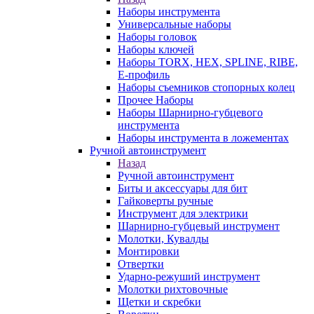
Наборы инструмента
Универсальные наборы
Наборы головок
Наборы ключей
Наборы TORX, HEX, SPLINE, RIBE,
E-профиль
Наборы съемников стопорных колец
Прочее Наборы
Наборы Шарнирно-губцевого
инструмента
Наборы инструмента в ложементах
Ручной автоинструмент
Назад
Ручной автоинструмент
Биты и аксессуары для бит
Гайковерты ручные
Инструмент для электрики
Шарнирно-губцевый инструмент
Молотки, Кувалды
Монтировки
Отвертки
Ударно-режуший инструмент
Молотки рихтовочные
Щетки и скребки