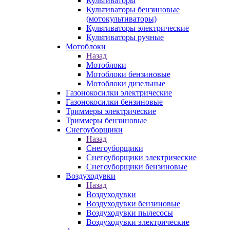
Культиваторы
Культиваторы бензиновые
(мотокультиваторы)
Культиваторы электрические
Культиваторы ручные
Мотоблоки
Назад
Мотоблоки
Мотоблоки бензиновые
Мотоблоки дизельные
Газонокосилки электрические
Газонокосилки бензиновые
Триммеры электрические
Триммеры бензиновые
Снегоуборщики
Назад
Снегоуборщики
Снегоуборщики электрические
Снегоуборщики бензиновые
Воздуходувки
Назад
Воздуходувки
Воздуходувки бензиновые
Воздуходувки пылесосы
Воздуходувки электрические