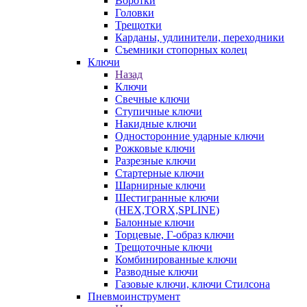
Воротки
Головки
Трещотки
Карданы, удлинители, переходники
Съемники стопорных колец
Ключи
Назад
Ключи
Свечные ключи
Ступичные ключи
Накидные ключи
Односторонние ударные ключи
Рожковые ключи
Разрезные ключи
Стартерные ключи
Шарнирные ключи
Шестигранные ключи
(HEX,TORX,SPLINE)
Балонные ключи
Торцевые, Г-образ ключи
Трещоточные ключи
Комбинированные ключи
Разводные ключи
Газовые ключи, ключи Стилсона
Пневмоинструмент