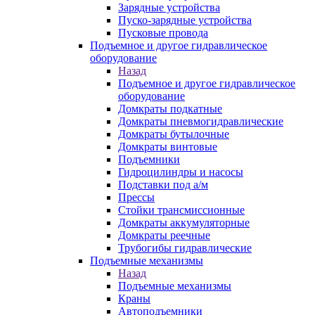
Зарядные устройства
Пуско-зарядные устройства
Пусковые провода
Подъемное и другое гидравлическое
оборудование
Назад
Подъемное и другое гидравлическое
оборудование
Домкраты подкатные
Домкраты пневмогидравлические
Домкраты бутылочные
Домкраты винтовые
Подъемники
Гидроцилиндры и насосы
Подставки под а/м
Прессы
Стойки трансмиссионные
Домкраты аккумуляторные
Домкраты реечные
Трубогибы гидравлические
Подъемные механизмы
Назад
Подъемные механизмы
Краны
Автоподъемники