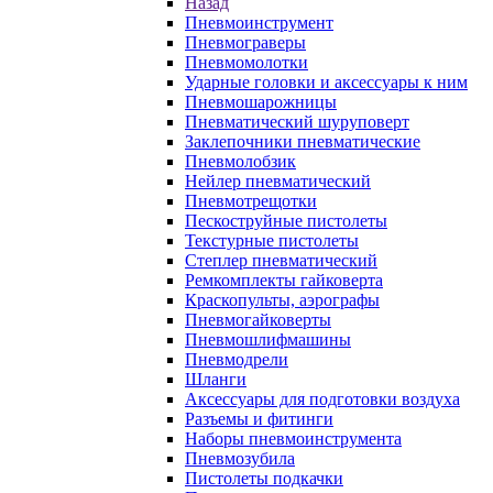
Назад
Пневмоинструмент
Пневмограверы
Пневмомолотки
Ударные головки и аксессуары к ним
Пневмошарожницы
Пневматический шуруповерт
Заклепочники пневматические
Пневмолобзик
Нейлер пневматический
Пневмотрещотки
Пескоструйные пистолеты
Текстурные пистолеты
Степлер пневматический
Ремкомплекты гайковерта
Краскопульты, аэрографы
Пневмогайковерты
Пневмошлифмашины
Пневмодрели
Шланги
Аксессуары для подготовки воздуха
Разъемы и фитинги
Наборы пневмоинструмента
Пневмозубила
Пистолеты подкачки