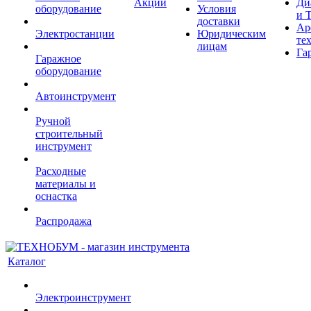
Акции
Ди
оборудование
Условия
и 
доставки
Ар
Электростанции
Юридическим
те
лицам
Га
Гаражное
оборудование
Автоинструмент
Ручной
строительный
инструмент
Расходные
материалы и
оснастка
Распродажа
Каталог
Электроинструмент