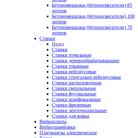
Бетономешалки (бетоносмесители) 85
литров
Бетономешалки (бетоносмесители) 100
литров
Бетономешалки (бетоносмесители) 70
литров
Станки
Назад
Станки
Станки точильные
Станки деревообрабатывающие
Станки токарные
Станки рейсмусовые
Станки строгально рейсмусовые
Станки распиловочные
Станки сверлильные
Станки фуговальные
Станки шлифовальные
Станки фрезерные
Станки ленточнопильные
Станки для ковки
Виброплиты
Вибротрамбовки
Плиткорезы электрические