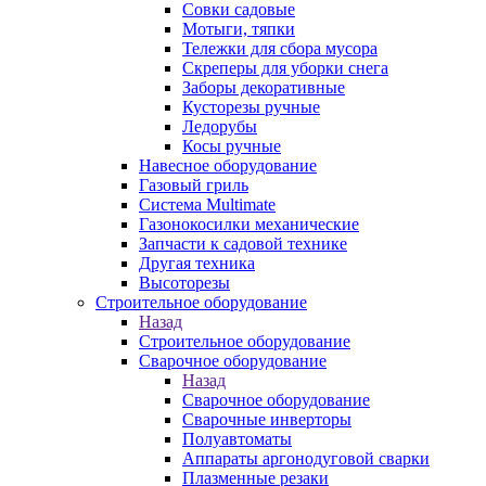
Совки садовые
Мотыги, тяпки
Тележки для сбора мусора
Скреперы для уборки снега
Заборы декоративные
Кусторезы ручные
Ледорубы
Косы ручные
Навесное оборудование
Газовый гриль
Система Multimate
Газонокосилки механические
Запчасти к садовой технике
Другая техника
Высоторезы
Строительное оборудование
Назад
Строительное оборудование
Сварочное оборудование
Назад
Сварочное оборудование
Сварочные инверторы
Полуавтоматы
Аппараты аргонодуговой сварки
Плазменные резаки