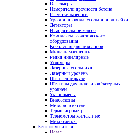
Влагомеры
Измерители прочности бетона
Разметки лазерные
Уровни, правила, угольники, линейки
Детекторы
Измерительное колесо
Комплекты геодезического
оборудования
Крепления для нивелиров
Мишени магнитные
Рейки нивелирные
Угломеры
Лазерные угольники
Лазерный уровень
Штангенциркули
Штативы для нивелиров/лазерных
уровней
Уклономеры
Видеоскопы
Металлоискатели
Термогигрометры
Термометры контактные
Микрометры
Бетоносмесители
Назад