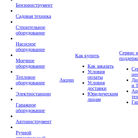
Бензоинструмент
Садовая техника
Строительное
оборудование
Насосное
оборудование
Сервис 
Как купить
поддерж
Моечное
оборудование
Как заказать
Се
Условия
це
Тепловое
оплаты
Акции
Ди
оборудование
Условия
и 
доставки
Ар
Электростанции
Юридическим
те
лицам
Га
Гаражное
оборудование
Автоинструмент
Ручной