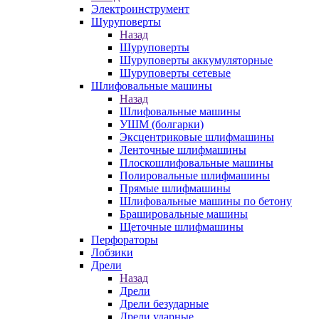
Электроинструмент
Шуруповерты
Назад
Шуруповерты
Шуруповерты аккумуляторные
Шуруповерты сетевые
Шлифовальные машины
Назад
Шлифовальные машины
УШМ (болгарки)
Эксцентриковые шлифмашины
Ленточные шлифмашины
Плоскошлифовальные машины
Полировальные шлифмашины
Прямые шлифмашины
Шлифовальные машины по бетону
Брашировальные машины
Щеточные шлифмашины
Перфораторы
Лобзики
Дрели
Назад
Дрели
Дрели безударные
Дрели ударные