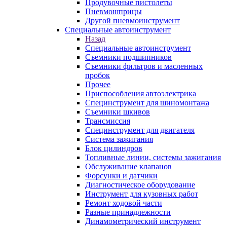
Продувочные пистолеты
Пневмошприцы
Другой пневмоинструмент
Специальные автоинструмент
Назад
Специальные автоинструмент
Съемники подшипников
Съемники фильтров и масленных
пробок
Прочее
Приспособления автоэлектрика
Специнструмент для шиномонтажа
Съемники шкивов
Трансмиссия
Специнструмент для двигателя
Система зажигания
Блок цилиндров
Топливные линии, системы зажигания
Обслуживание клапанов
Форсунки и датчики
Диагностическое оборудование
Инструмент для кузовных работ
Ремонт ходовой части
Разные принадлежности
Динамометрический инструмент