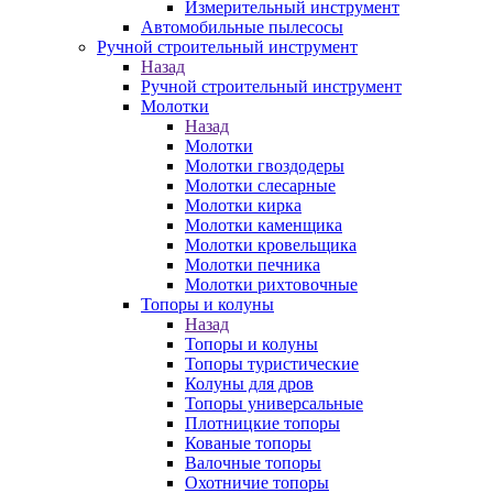
Измерительный инструмент
Автомобильные пылесосы
Ручной строительный инструмент
Назад
Ручной строительный инструмент
Молотки
Назад
Молотки
Молотки гвоздодеры
Молотки слесарные
Молотки кирка
Молотки каменщика
Молотки кровельщика
Молотки печника
Молотки рихтовочные
Топоры и колуны
Назад
Топоры и колуны
Топоры туристические
Колуны для дров
Топоры универсальные
Плотницкие топоры
Кованые топоры
Валочные топоры
Охотничие топоры