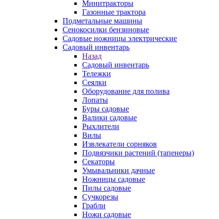
Минитракторы
Газонные трактора
Подметальные машины
Сенокосилки бензиновые
Садовые ножницы электрические
Садовый инвентарь
Назад
Садовый инвентарь
Тележки
Сеялки
Оборудование для полива
Лопаты
Буры садовые
Валики садовые
Рыхлители
Вилы
Извлекатели сорняков
Подвязчики растений (тапенеры)
Секаторы
Умывальники дачные
Ножницы садовые
Пилы садовые
Сучкорезы
Грабли
Ножи садовые