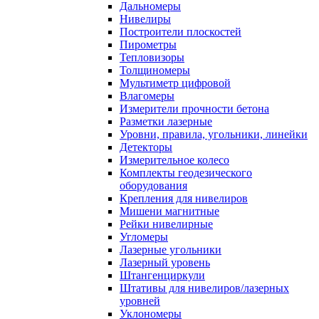
Дальномеры
Нивелиры
Построители плоскостей
Пирометры
Тепловизоры
Толщиномеры
Мультиметр цифровой
Влагомеры
Измерители прочности бетона
Разметки лазерные
Уровни, правила, угольники, линейки
Детекторы
Измерительное колесо
Комплекты геодезического
оборудования
Крепления для нивелиров
Мишени магнитные
Рейки нивелирные
Угломеры
Лазерные угольники
Лазерный уровень
Штангенциркули
Штативы для нивелиров/лазерных
уровней
Уклономеры