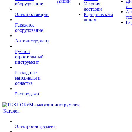
Акции
Ди
оборудование
Условия
и 
доставки
Ар
Электростанции
Юридическим
те
лицам
Га
Гаражное
оборудование
Автоинструмент
Ручной
строительный
инструмент
Расходные
материалы и
оснастка
Распродажа
Каталог
Электроинструмент