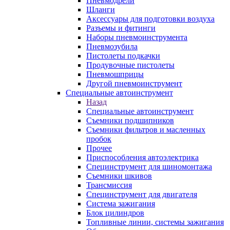
Пневмодрели
Шланги
Аксессуары для подготовки воздуха
Разъемы и фитинги
Наборы пневмоинструмента
Пневмозубила
Пистолеты подкачки
Продувочные пистолеты
Пневмошприцы
Другой пневмоинструмент
Специальные автоинструмент
Назад
Специальные автоинструмент
Съемники подшипников
Съемники фильтров и масленных
пробок
Прочее
Приспособления автоэлектрика
Специнструмент для шиномонтажа
Съемники шкивов
Трансмиссия
Специнструмент для двигателя
Система зажигания
Блок цилиндров
Топливные линии, системы зажигания