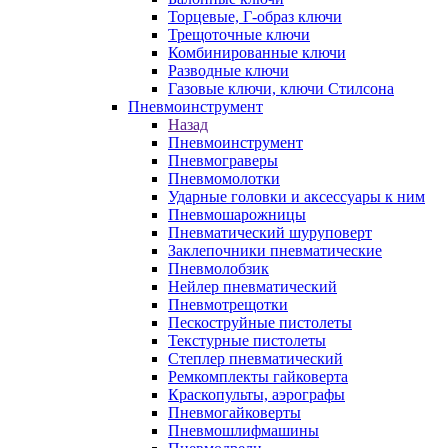
Торцевые, Г-образ ключи
Трещоточные ключи
Комбинированные ключи
Разводные ключи
Газовые ключи, ключи Стилсона
Пневмоинструмент
Назад
Пневмоинструмент
Пневмограверы
Пневмомолотки
Ударные головки и аксессуары к ним
Пневмошарожницы
Пневматический шуруповерт
Заклепочники пневматические
Пневмолобзик
Нейлер пневматический
Пневмотрещотки
Пескоструйные пистолеты
Текстурные пистолеты
Степлер пневматический
Ремкомплекты гайковерта
Краскопульты, аэрографы
Пневмогайковерты
Пневмошлифмашины