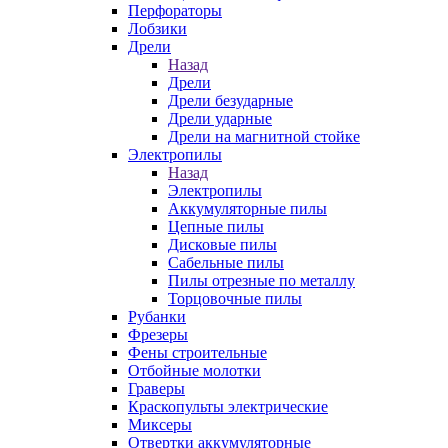
Перфораторы
Лобзики
Дрели
Назад
Дрели
Дрели безударные
Дрели ударные
Дрели на магнитной стойке
Электропилы
Назад
Электропилы
Аккумуляторные пилы
Цепные пилы
Дисковые пилы
Сабельные пилы
Пилы отрезные по металлу
Торцовочные пилы
Рубанки
Фрезеры
Фены строительные
Отбойные молотки
Граверы
Краскопульты электрические
Миксеры
Отвертки аккумуляторные