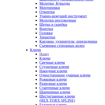
Молотки, Кувалды
Монтировки
Отвертки
Ударно-режуший инструмент
Молотки рихтовочные
Щетки и скребки
Воротки
Головки
Трещотки
Карданы, удлинители, переходники
Съемники стопорных колец
Ключи
Назад
Ключи
Свечные ключи
Ступичные ключи
Накидные ключи
Односторонние ударные ключи
Рожковые ключи
Разрезные ключи
Стартерные ключи
Шарнирные ключи
Шестигранные ключи
(HEX,TORX,SPLINE)
Балонные ключи