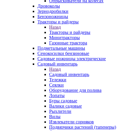
Опрыскиватели на колесах
Дровоколы
Зернодробилки
Бензоножницы
Тракторы и райдеры
Назад
Тракторы и райдеры
Минитракторы
Газонные трактора
Подметальные машины
Сенокосилки бензиновые
Садовые ножницы электрические
Садовый инвентарь
Назад
Садовый инвентарь
Тележки
Сеялки
Оборудование для полива
Лопаты
Буры садовые
Валики садовые
Рыхлители
Вилы
Извлекатели сорняков
Подвязчики растений (тапенеры)