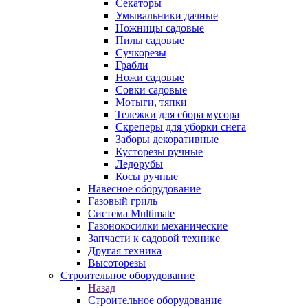
Секаторы
Умывальники дачные
Ножницы садовые
Пилы садовые
Сучкорезы
Грабли
Ножи садовые
Совки садовые
Мотыги, тяпки
Тележки для сбора мусора
Скреперы для уборки снега
Заборы декоративные
Кусторезы ручные
Ледорубы
Косы ручные
Навесное оборудование
Газовый гриль
Система Multimate
Газонокосилки механические
Запчасти к садовой технике
Другая техника
Высоторезы
Строительное оборудование
Назад
Строительное оборудование