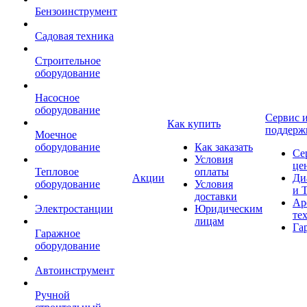
Бензоинструмент
Садовая техника
Строительное
оборудование
Насосное
оборудование
Сервис 
Как купить
поддерж
Моечное
оборудование
Как заказать
Се
Условия
це
Тепловое
оплаты
Акции
Ди
оборудование
Условия
и 
доставки
Ар
Электростанции
Юридическим
те
лицам
Га
Гаражное
оборудование
Автоинструмент
Ручной