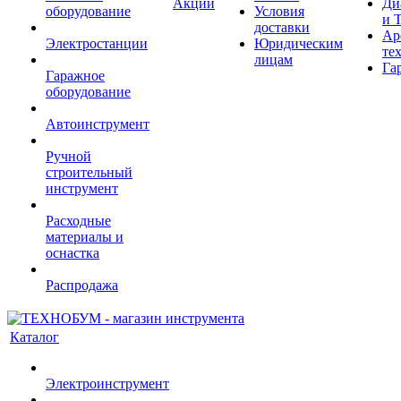
Акции
Ди
оборудование
Условия
и 
доставки
Ар
Электростанции
Юридическим
те
лицам
Га
Гаражное
оборудование
Автоинструмент
Ручной
строительный
инструмент
Расходные
материалы и
оснастка
Распродажа
Каталог
Электроинструмент