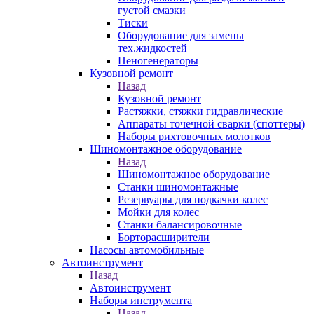
густой смазки
Тиски
Оборудование для замены
тех.жидкостей
Пеногенераторы
Кузовной ремонт
Назад
Кузовной ремонт
Растяжки, стяжки гидравлические
Аппараты точечной сварки (споттеры)
Наборы рихтовочных молотков
Шиномонтажное оборудование
Назад
Шиномонтажное оборудование
Станки шиномонтажные
Резервуары для подкачки колес
Мойки для колес
Станки балансировочные
Борторасширители
Насосы автомобильные
Автоинструмент
Назад
Автоинструмент
Наборы инструмента
Назад