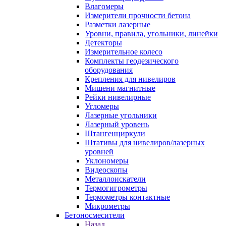
Влагомеры
Измерители прочности бетона
Разметки лазерные
Уровни, правила, угольники, линейки
Детекторы
Измерительное колесо
Комплекты геодезического
оборудования
Крепления для нивелиров
Мишени магнитные
Рейки нивелирные
Угломеры
Лазерные угольники
Лазерный уровень
Штангенциркули
Штативы для нивелиров/лазерных
уровней
Уклономеры
Видеоскопы
Металлоискатели
Термогигрометры
Термометры контактные
Микрометры
Бетоносмесители
Назад