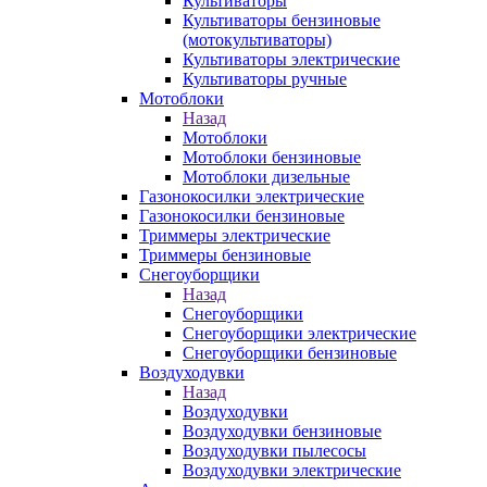
Культиваторы
Культиваторы бензиновые
(мотокультиваторы)
Культиваторы электрические
Культиваторы ручные
Мотоблоки
Назад
Мотоблоки
Мотоблоки бензиновые
Мотоблоки дизельные
Газонокосилки электрические
Газонокосилки бензиновые
Триммеры электрические
Триммеры бензиновые
Снегоуборщики
Назад
Снегоуборщики
Снегоуборщики электрические
Снегоуборщики бензиновые
Воздуходувки
Назад
Воздуходувки
Воздуходувки бензиновые
Воздуходувки пылесосы
Воздуходувки электрические