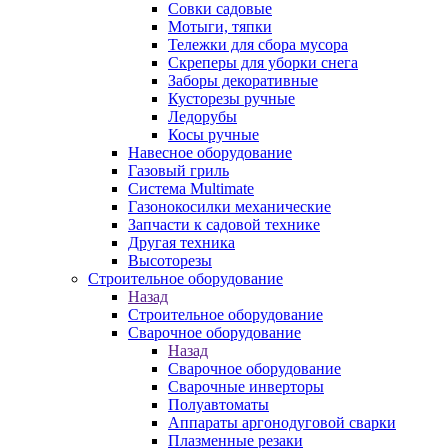
Совки садовые
Мотыги, тяпки
Тележки для сбора мусора
Скреперы для уборки снега
Заборы декоративные
Кусторезы ручные
Ледорубы
Косы ручные
Навесное оборудование
Газовый гриль
Система Multimate
Газонокосилки механические
Запчасти к садовой технике
Другая техника
Высоторезы
Строительное оборудование
Назад
Строительное оборудование
Сварочное оборудование
Назад
Сварочное оборудование
Сварочные инверторы
Полуавтоматы
Аппараты аргонодуговой сварки
Плазменные резаки