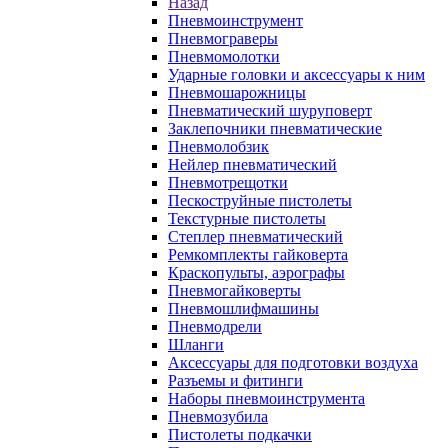
Назад
Пневмоинструмент
Пневмограверы
Пневмомолотки
Ударные головки и аксессуары к ним
Пневмошарожницы
Пневматический шуруповерт
Заклепочники пневматические
Пневмолобзик
Нейлер пневматический
Пневмотрещотки
Пескоструйные пистолеты
Текстурные пистолеты
Степлер пневматический
Ремкомплекты гайковерта
Краскопульты, аэрографы
Пневмогайковерты
Пневмошлифмашины
Пневмодрели
Шланги
Аксессуары для подготовки воздуха
Разъемы и фитинги
Наборы пневмоинструмента
Пневмозубила
Пистолеты подкачки