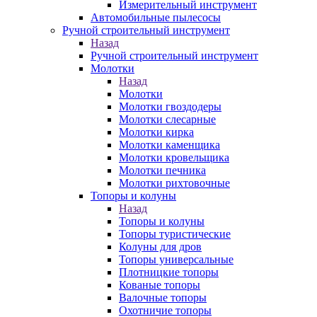
Измерительный инструмент
Автомобильные пылесосы
Ручной строительный инструмент
Назад
Ручной строительный инструмент
Молотки
Назад
Молотки
Молотки гвоздодеры
Молотки слесарные
Молотки кирка
Молотки каменщика
Молотки кровельщика
Молотки печника
Молотки рихтовочные
Топоры и колуны
Назад
Топоры и колуны
Топоры туристические
Колуны для дров
Топоры универсальные
Плотницкие топоры
Кованые топоры
Валочные топоры
Охотничие топоры