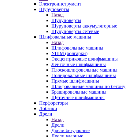
Электроинструмент
Шуруповерты
Назад
Шуруповерты
Шуруповерты аккумуляторные
Шуруповерты сетевые
Шлифовальные машины
Назад
Шлифовальные машины
УШМ (болгарки)
Эксцентриковые шлифмашины
Ленточные шлифмашины
Плоскошлифовальные машины
Полировальные шлифмашины
Прямые шлифмашины
Шлифовальные машины по бетону
Брашировальные машины
Щеточные шлифмашины
Перфораторы
Лобзики
Дрели
Назад
Дрели
Дрели безударные
Дрели ударные