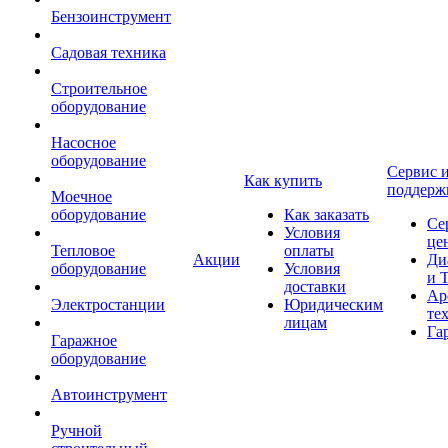
Бензоинструмент
Садовая техника
Строительное
оборудование
Насосное
оборудование
Сервис 
Как купить
поддерж
Моечное
оборудование
Как заказать
Се
Условия
це
Тепловое
оплаты
Акции
Ди
оборудование
Условия
и 
доставки
Ар
Электростанции
Юридическим
те
лицам
Га
Гаражное
оборудование
Автоинструмент
Ручной