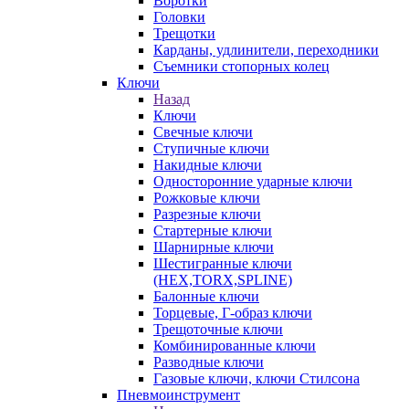
Воротки
Головки
Трещотки
Карданы, удлинители, переходники
Съемники стопорных колец
Ключи
Назад
Ключи
Свечные ключи
Ступичные ключи
Накидные ключи
Односторонние ударные ключи
Рожковые ключи
Разрезные ключи
Стартерные ключи
Шарнирные ключи
Шестигранные ключи
(HEX,TORX,SPLINE)
Балонные ключи
Торцевые, Г-образ ключи
Трещоточные ключи
Комбинированные ключи
Разводные ключи
Газовые ключи, ключи Стилсона
Пневмоинструмент