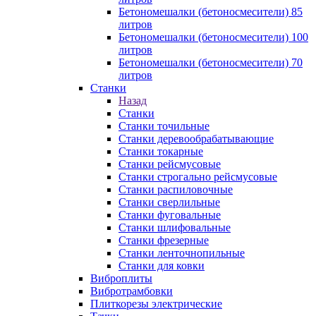
Бетономешалки (бетоносмесители) 85
литров
Бетономешалки (бетоносмесители) 100
литров
Бетономешалки (бетоносмесители) 70
литров
Станки
Назад
Станки
Станки точильные
Станки деревообрабатывающие
Станки токарные
Станки рейсмусовые
Станки строгально рейсмусовые
Станки распиловочные
Станки сверлильные
Станки фуговальные
Станки шлифовальные
Станки фрезерные
Станки ленточнопильные
Станки для ковки
Виброплиты
Вибротрамбовки
Плиткорезы электрические