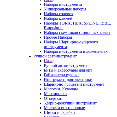
Наборы инструмента
Универсальные наборы
Наборы головок
Наборы ключей
Наборы TORX, HEX, SPLINE, RIBE,
E-профиль
Наборы съемников стопорных колец
Прочее Наборы
Наборы Шарнирно-губцевого
инструмента
Наборы инструмента в ложементах
Ручной автоинструмент
Назад
Ручной автоинструмент
Биты и аксессуары для бит
Гайковерты ручные
Инструмент для электрики
Шарнирно-губцевый инструмент
Молотки, Кувалды
Монтировки
Отвертки
Ударно-режуший инструмент
Молотки рихтовочные
Щетки и скребки