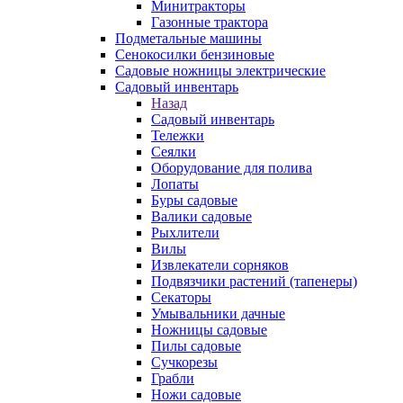
Минитракторы
Газонные трактора
Подметальные машины
Сенокосилки бензиновые
Садовые ножницы электрические
Садовый инвентарь
Назад
Садовый инвентарь
Тележки
Сеялки
Оборудование для полива
Лопаты
Буры садовые
Валики садовые
Рыхлители
Вилы
Извлекатели сорняков
Подвязчики растений (тапенеры)
Секаторы
Умывальники дачные
Ножницы садовые
Пилы садовые
Сучкорезы
Грабли
Ножи садовые