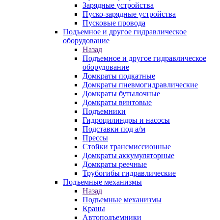
Зарядные устройства
Пуско-зарядные устройства
Пусковые провода
Подъемное и другое гидравлическое
оборудование
Назад
Подъемное и другое гидравлическое
оборудование
Домкраты подкатные
Домкраты пневмогидравлические
Домкраты бутылочные
Домкраты винтовые
Подъемники
Гидроцилиндры и насосы
Подставки под а/м
Прессы
Стойки трансмиссионные
Домкраты аккумуляторные
Домкраты реечные
Трубогибы гидравлические
Подъемные механизмы
Назад
Подъемные механизмы
Краны
Автоподъемники