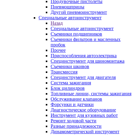
Продувочные пистолеты
Пневмошприцы
Другой пневмоинструмент
Специальные автоинструмент
Назад
Специальные автоинструмент
Съемники подшипников
Съемники фильтров и масленных
пробок
Прочее
Приспособления автоэлектрика
Специнструмент для шиномонтажа
Съемники шкивов
Трансмиссия
Специнструмент для двигателя
Система зажигания
Блок цилиндров
Топливные линии, системы зажигания
Обслуживание клапанов
Форсунки и датчики
Диагностическое оборудование
Инструмент для кузовных работ
Ремонт ходовой части
Разные принадлежности
Динамометрический инструмент