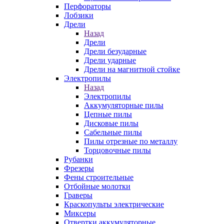
Перфораторы
Лобзики
Дрели
Назад
Дрели
Дрели безударные
Дрели ударные
Дрели на магнитной стойке
Электропилы
Назад
Электропилы
Аккумуляторные пилы
Цепные пилы
Дисковые пилы
Сабельные пилы
Пилы отрезные по металлу
Торцовочные пилы
Рубанки
Фрезеры
Фены строительные
Отбойные молотки
Граверы
Краскопульты электрические
Миксеры
Отвертки аккумуляторные