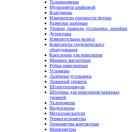
Толщиномеры
Мультиметр цифровой
Влагомеры
Измерители прочности бетона
Разметки лазерные
Уровни, правила, угольники, линейки
Детекторы
Измерительное колесо
Комплекты геодезического
оборудования
Крепления для нивелиров
Мишени магнитные
Рейки нивелирные
Угломеры
Лазерные угольники
Лазерный уровень
Штангенциркули
Штативы для нивелиров/лазерных
уровней
Уклономеры
Видеоскопы
Металлоискатели
Термогигрометры
Термометры контактные
Микрометры