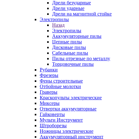
Дрели безударные
Дрели ударные
Дрели на магнитной стойке
Электропилы
Назад
Электропилы
Аккумуляторные пилы
Цепные пилы
Дисковые пилы
Сабельные пилы
Пилы отрезные по металлу
Торцовочные пилы
Рубанки
Фрезеры
Фены строительные
Отбойные молотки
Граверы
Краскопульты электрические
Миксеры
Отвертки аккумуляторные
Гайковерты
Мульти Инструмент
Штроборезы
Ножницы электрические
Аккумуляторный инструмент