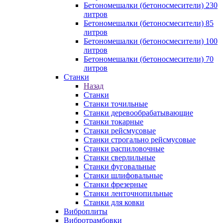
Бетономешалки (бетоносмесители) 230
литров
Бетономешалки (бетоносмесители) 85
литров
Бетономешалки (бетоносмесители) 100
литров
Бетономешалки (бетоносмесители) 70
литров
Станки
Назад
Станки
Станки точильные
Станки деревообрабатывающие
Станки токарные
Станки рейсмусовые
Станки строгально рейсмусовые
Станки распиловочные
Станки сверлильные
Станки фуговальные
Станки шлифовальные
Станки фрезерные
Станки ленточнопильные
Станки для ковки
Виброплиты
Вибротрамбовки