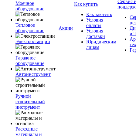
Сервис 
Моечное
Как купить
поддерж
оборудование
Как заказать
Се
Условия
це
Тепловое
оплаты
Акции
Ди
оборудование
Условия
и 
доставки
Ар
Электростанции
Юридическим
те
лицам
Га
Гаражное
оборудование
Автоинструмент
Ручной
строительный
инструмент
Расходные
материалы и