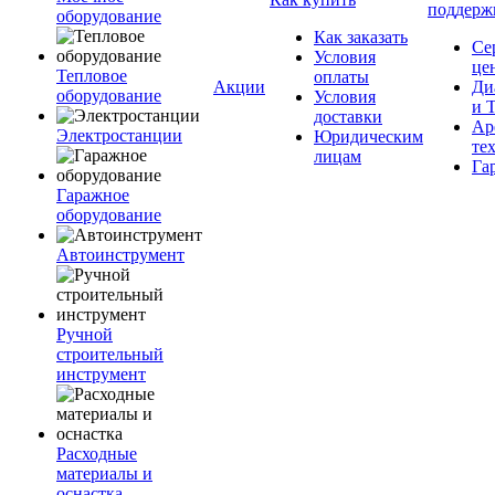
поддерж
оборудование
Как заказать
Се
Условия
це
Тепловое
оплаты
Акции
Ди
оборудование
Условия
и 
доставки
Ар
Электростанции
Юридическим
те
лицам
Га
Гаражное
оборудование
Автоинструмент
Ручной
строительный
инструмент
Расходные
материалы и
оснастка