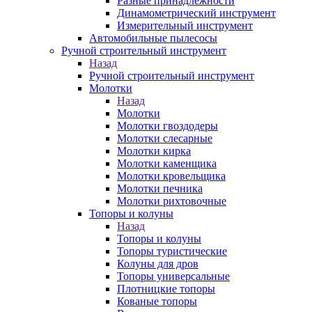
Разные принадлежности
Динамометрический инструмент
Измерительный инструмент
Автомобильные пылесосы
Ручной строительный инструмент
Назад
Ручной строительный инструмент
Молотки
Назад
Молотки
Молотки гвоздодеры
Молотки слесарные
Молотки кирка
Молотки каменщика
Молотки кровельщика
Молотки печника
Молотки рихтовочные
Топоры и колуны
Назад
Топоры и колуны
Топоры туристические
Колуны для дров
Топоры универсальные
Плотницкие топоры
Кованые топоры