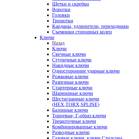
Щетки и скребки
Воротки
Головки
Трещотки
Карданы, удлинители, переходники
Съемники стопорных колец
Ключи
Назад
Ключи
Свечные ключи
Ступичные ключи
Накидные ключи
Односторонние ударные ключи
Рожковые ключи
Разрезные ключи
Стартерные ключи
Шарнирные ключи
Шестигранные ключи
(HEX,TORX,SPLINE)
Балонные ключи
Торцевые, Г-образ ключи
Трещоточные ключи
Комбинированные ключи
Разводные ключи
Газовые ключи, ключи Стилсона