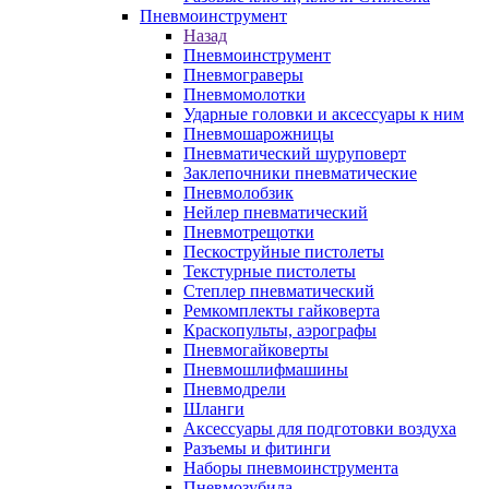
Пневмоинструмент
Назад
Пневмоинструмент
Пневмограверы
Пневмомолотки
Ударные головки и аксессуары к ним
Пневмошарожницы
Пневматический шуруповерт
Заклепочники пневматические
Пневмолобзик
Нейлер пневматический
Пневмотрещотки
Пескоструйные пистолеты
Текстурные пистолеты
Степлер пневматический
Ремкомплекты гайковерта
Краскопульты, аэрографы
Пневмогайковерты
Пневмошлифмашины
Пневмодрели
Шланги
Аксессуары для подготовки воздуха
Разъемы и фитинги
Наборы пневмоинструмента
Пневмозубила