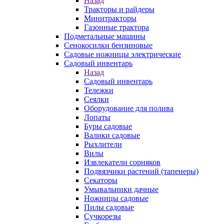
Назад
Тракторы и райдеры
Минитракторы
Газонные трактора
Подметальные машины
Сенокосилки бензиновые
Садовые ножницы электрические
Садовый инвентарь
Назад
Садовый инвентарь
Тележки
Сеялки
Оборудование для полива
Лопаты
Буры садовые
Валики садовые
Рыхлители
Вилы
Извлекатели сорняков
Подвязчики растений (тапенеры)
Секаторы
Умывальники дачные
Ножницы садовые
Пилы садовые
Сучкорезы