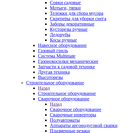
Совки садовые
Мотыги, тяпки
Тележки для сбора мусора
Скреперы для уборки снега
Заборы декоративные
Кусторезы ручные
Ледорубы
Косы ручные
Навесное оборудование
Газовый гриль
Система Multimate
Газонокосилки механические
Запчасти к садовой технике
Другая техника
Высоторезы
Строительное оборудование
Назад
Строительное оборудование
Сварочное оборудование
Назад
Сварочное оборудование
Сварочные инверторы
Полуавтоматы
Аппараты аргонодуговой сварки
Плазменные резаки