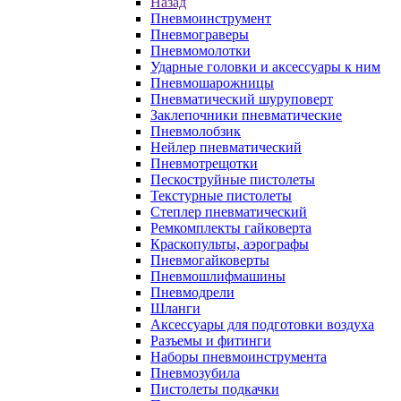
Назад
Пневмоинструмент
Пневмограверы
Пневмомолотки
Ударные головки и аксессуары к ним
Пневмошарожницы
Пневматический шуруповерт
Заклепочники пневматические
Пневмолобзик
Нейлер пневматический
Пневмотрещотки
Пескоструйные пистолеты
Текстурные пистолеты
Степлер пневматический
Ремкомплекты гайковерта
Краскопульты, аэрографы
Пневмогайковерты
Пневмошлифмашины
Пневмодрели
Шланги
Аксессуары для подготовки воздуха
Разъемы и фитинги
Наборы пневмоинструмента
Пневмозубила
Пистолеты подкачки