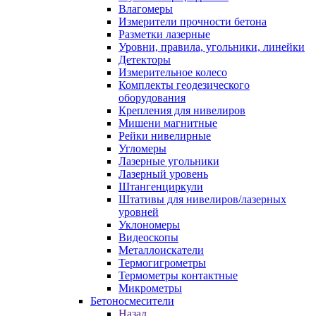
Влагомеры
Измерители прочности бетона
Разметки лазерные
Уровни, правила, угольники, линейки
Детекторы
Измерительное колесо
Комплекты геодезического
оборудования
Крепления для нивелиров
Мишени магнитные
Рейки нивелирные
Угломеры
Лазерные угольники
Лазерный уровень
Штангенциркули
Штативы для нивелиров/лазерных
уровней
Уклономеры
Видеоскопы
Металлоискатели
Термогигрометры
Термометры контактные
Микрометры
Бетоносмесители
Назад