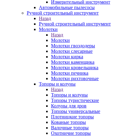
Измерительный инструмент
Автомобильные пылесосы
Ручной строительный инструмент
Назад
Ручной строительный инструмент
Молотки
Назад
Молотки
Молотки гвоздодеры
Молотки слесарные
Молотки кирка
Молотки каменщика
Молотки кровельщика
Молотки печника
Молотки рихтовочные
Топоры и колуны
Назад
Топоры и колуны
Топоры туристические
Колуны для дров
Топоры универсальные
Плотницкие топоры
Кованые топоры
Валочные топоры
Охотничие топоры