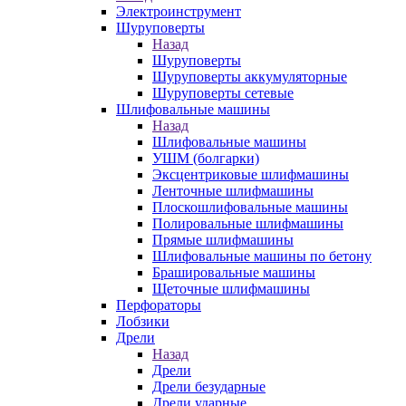
Электроинструмент
Шуруповерты
Назад
Шуруповерты
Шуруповерты аккумуляторные
Шуруповерты сетевые
Шлифовальные машины
Назад
Шлифовальные машины
УШМ (болгарки)
Эксцентриковые шлифмашины
Ленточные шлифмашины
Плоскошлифовальные машины
Полировальные шлифмашины
Прямые шлифмашины
Шлифовальные машины по бетону
Брашировальные машины
Щеточные шлифмашины
Перфораторы
Лобзики
Дрели
Назад
Дрели
Дрели безударные
Дрели ударные