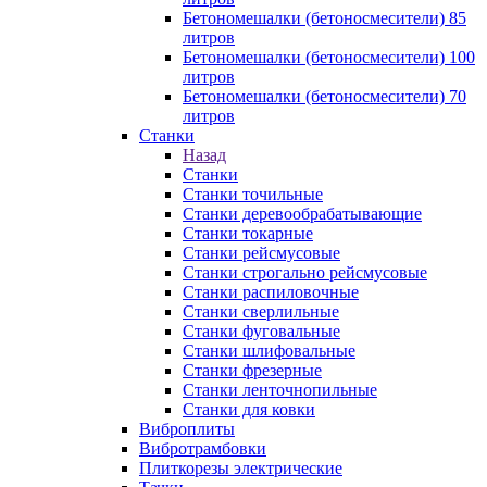
Бетономешалки (бетоносмесители) 85
литров
Бетономешалки (бетоносмесители) 100
литров
Бетономешалки (бетоносмесители) 70
литров
Станки
Назад
Станки
Станки точильные
Станки деревообрабатывающие
Станки токарные
Станки рейсмусовые
Станки строгально рейсмусовые
Станки распиловочные
Станки сверлильные
Станки фуговальные
Станки шлифовальные
Станки фрезерные
Станки ленточнопильные
Станки для ковки
Виброплиты
Вибротрамбовки
Плиткорезы электрические