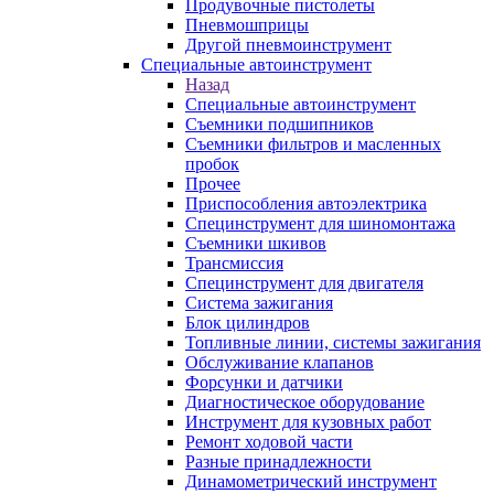
Продувочные пистолеты
Пневмошприцы
Другой пневмоинструмент
Специальные автоинструмент
Назад
Специальные автоинструмент
Съемники подшипников
Съемники фильтров и масленных
пробок
Прочее
Приспособления автоэлектрика
Специнструмент для шиномонтажа
Съемники шкивов
Трансмиссия
Специнструмент для двигателя
Система зажигания
Блок цилиндров
Топливные линии, системы зажигания
Обслуживание клапанов
Форсунки и датчики
Диагностическое оборудование
Инструмент для кузовных работ
Ремонт ходовой части
Разные принадлежности
Динамометрический инструмент