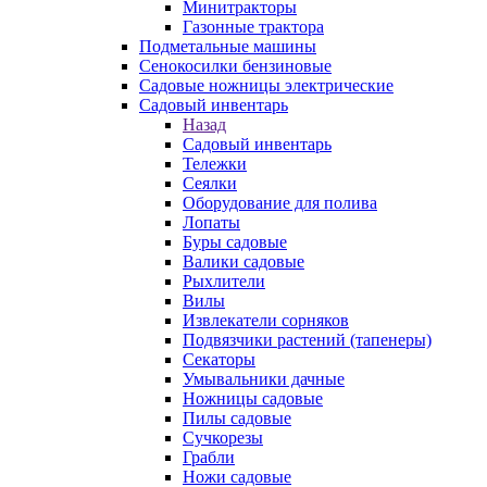
Минитракторы
Газонные трактора
Подметальные машины
Сенокосилки бензиновые
Садовые ножницы электрические
Садовый инвентарь
Назад
Садовый инвентарь
Тележки
Сеялки
Оборудование для полива
Лопаты
Буры садовые
Валики садовые
Рыхлители
Вилы
Извлекатели сорняков
Подвязчики растений (тапенеры)
Секаторы
Умывальники дачные
Ножницы садовые
Пилы садовые
Сучкорезы
Грабли
Ножи садовые