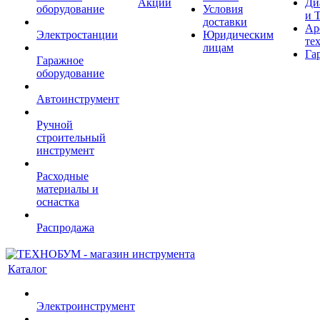
Акции
Ди
оборудование
Условия
и 
доставки
Ар
Электростанции
Юридическим
те
лицам
Га
Гаражное
оборудование
Автоинструмент
Ручной
строительный
инструмент
Расходные
материалы и
оснастка
Распродажа
Каталог
Электроинструмент