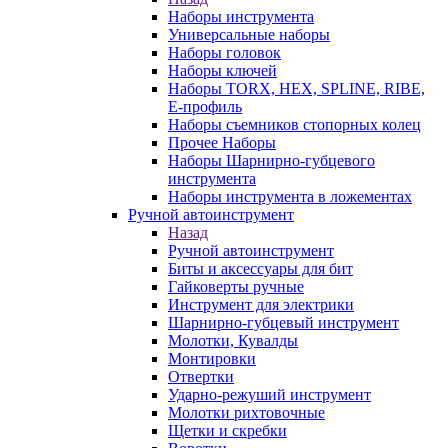
Наборы инструмента
Универсальные наборы
Наборы головок
Наборы ключей
Наборы TORX, HEX, SPLINE, RIBE,
E-профиль
Наборы съемников стопорных колец
Прочее Наборы
Наборы Шарнирно-губцевого
инструмента
Наборы инструмента в ложементах
Ручной автоинструмент
Назад
Ручной автоинструмент
Биты и аксессуары для бит
Гайковерты ручные
Инструмент для электрики
Шарнирно-губцевый инструмент
Молотки, Кувалды
Монтировки
Отвертки
Ударно-режуший инструмент
Молотки рихтовочные
Щетки и скребки