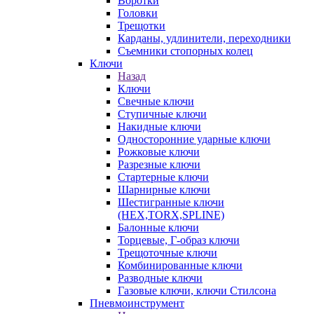
Воротки
Головки
Трещотки
Карданы, удлинители, переходники
Съемники стопорных колец
Ключи
Назад
Ключи
Свечные ключи
Ступичные ключи
Накидные ключи
Односторонние ударные ключи
Рожковые ключи
Разрезные ключи
Стартерные ключи
Шарнирные ключи
Шестигранные ключи
(HEX,TORX,SPLINE)
Балонные ключи
Торцевые, Г-образ ключи
Трещоточные ключи
Комбинированные ключи
Разводные ключи
Газовые ключи, ключи Стилсона
Пневмоинструмент