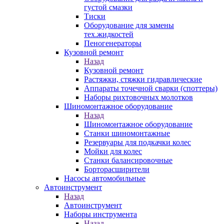
густой смазки
Тиски
Оборудование для замены
тех.жидкостей
Пеногенераторы
Кузовной ремонт
Назад
Кузовной ремонт
Растяжки, стяжки гидравлические
Аппараты точечной сварки (споттеры)
Наборы рихтовочных молотков
Шиномонтажное оборудование
Назад
Шиномонтажное оборудование
Станки шиномонтажные
Резервуары для подкачки колес
Мойки для колес
Станки балансировочные
Борторасширители
Насосы автомобильные
Автоинструмент
Назад
Автоинструмент
Наборы инструмента
Назад