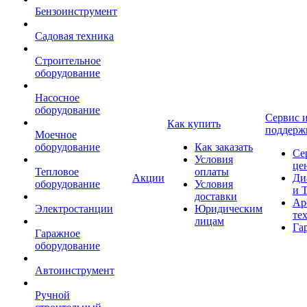
Бензоинструмент
Садовая техника
Строительное
оборудование
Насосное
оборудование
Сервис 
Как купить
поддерж
Моечное
оборудование
Как заказать
Се
Условия
це
Тепловое
оплаты
Акции
Ди
оборудование
Условия
и 
доставки
Ар
Электростанции
Юридическим
те
лицам
Га
Гаражное
оборудование
Автоинструмент
Ручной