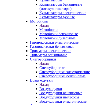
Культиваторы
Культиваторы бензиновые
(мотокультиваторы)
Культиваторы электрические
Культиваторы ручные
Мотоблоки
Назад
Мотоблоки
Мотоблоки бензиновые
Мотоблоки дизельные
Газонокосилки электрические
Газонокосилки бензиновые
Триммеры электрические
Триммеры бензиновые
Снегоуборщики
Назад
Снегоуборщики
Снегоуборщики электрические
Снегоуборщики бензиновые
Воздуходувки
Назад
Воздуходувки
Воздуходувки бензиновые
Воздуходувки пылесосы
Воздуходувки электрические