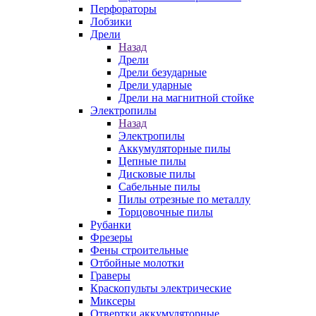
Перфораторы
Лобзики
Дрели
Назад
Дрели
Дрели безударные
Дрели ударные
Дрели на магнитной стойке
Электропилы
Назад
Электропилы
Аккумуляторные пилы
Цепные пилы
Дисковые пилы
Сабельные пилы
Пилы отрезные по металлу
Торцовочные пилы
Рубанки
Фрезеры
Фены строительные
Отбойные молотки
Граверы
Краскопульты электрические
Миксеры
Отвертки аккумуляторные