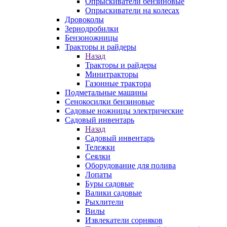
Опрыскиватели бензиновые
Опрыскиватели на колесах
Дровоколы
Зернодробилки
Бензоножницы
Тракторы и райдеры
Назад
Тракторы и райдеры
Минитракторы
Газонные трактора
Подметальные машины
Сенокосилки бензиновые
Садовые ножницы электрические
Садовый инвентарь
Назад
Садовый инвентарь
Тележки
Сеялки
Оборудование для полива
Лопаты
Буры садовые
Валики садовые
Рыхлители
Вилы
Извлекатели сорняков