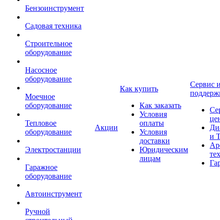
Бензоинструмент
Садовая техника
Строительное
оборудование
Насосное
оборудование
Сервис 
Как купить
поддерж
Моечное
оборудование
Как заказать
Се
Условия
це
Тепловое
оплаты
Акции
Ди
оборудование
Условия
и 
доставки
Ар
Электростанции
Юридическим
те
лицам
Га
Гаражное
оборудование
Автоинструмент
Ручной