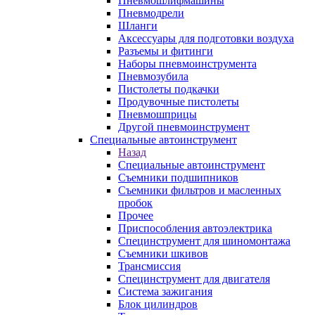
Пневмошлифмашины
Пневмодрели
Шланги
Аксессуары для подготовки воздуха
Разъемы и фитинги
Наборы пневмоинструмента
Пневмозубила
Пистолеты подкачки
Продувочные пистолеты
Пневмошприцы
Другой пневмоинструмент
Специальные автоинструмент
Назад
Специальные автоинструмент
Съемники подшипников
Съемники фильтров и масленных
пробок
Прочее
Приспособления автоэлектрика
Специнструмент для шиномонтажа
Съемники шкивов
Трансмиссия
Специнструмент для двигателя
Система зажигания
Блок цилиндров