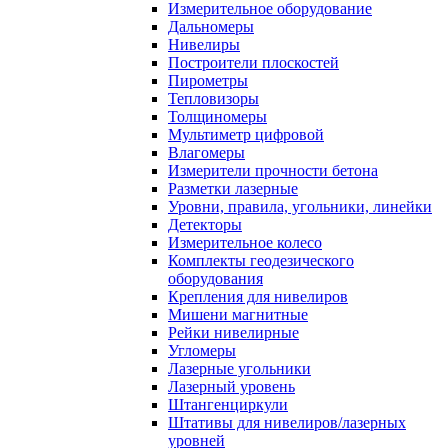
Измерительное оборудование
Дальномеры
Нивелиры
Построители плоскостей
Пирометры
Тепловизоры
Толщиномеры
Мультиметр цифровой
Влагомеры
Измерители прочности бетона
Разметки лазерные
Уровни, правила, угольники, линейки
Детекторы
Измерительное колесо
Комплекты геодезического
оборудования
Крепления для нивелиров
Мишени магнитные
Рейки нивелирные
Угломеры
Лазерные угольники
Лазерный уровень
Штангенциркули
Штативы для нивелиров/лазерных
уровней