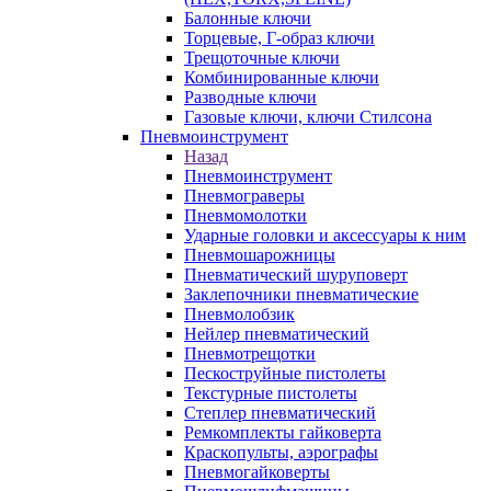
Балонные ключи
Торцевые, Г-образ ключи
Трещоточные ключи
Комбинированные ключи
Разводные ключи
Газовые ключи, ключи Стилсона
Пневмоинструмент
Назад
Пневмоинструмент
Пневмограверы
Пневмомолотки
Ударные головки и аксессуары к ним
Пневмошарожницы
Пневматический шуруповерт
Заклепочники пневматические
Пневмолобзик
Нейлер пневматический
Пневмотрещотки
Пескоструйные пистолеты
Текстурные пистолеты
Степлер пневматический
Ремкомплекты гайковерта
Краскопульты, аэрографы
Пневмогайковерты