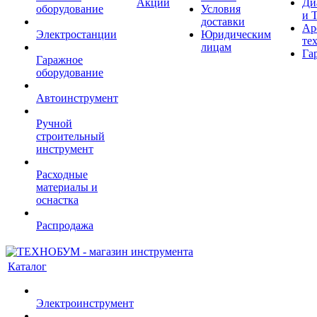
Акции
Ди
оборудование
Условия
и 
доставки
Ар
Электростанции
Юридическим
те
лицам
Га
Гаражное
оборудование
Автоинструмент
Ручной
строительный
инструмент
Расходные
материалы и
оснастка
Распродажа
Каталог
Электроинструмент