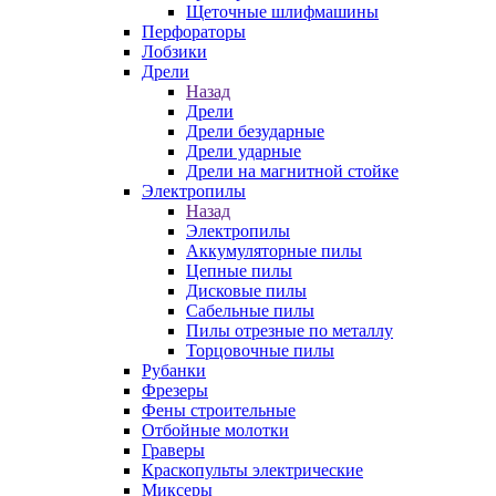
Щеточные шлифмашины
Перфораторы
Лобзики
Дрели
Назад
Дрели
Дрели безударные
Дрели ударные
Дрели на магнитной стойке
Электропилы
Назад
Электропилы
Аккумуляторные пилы
Цепные пилы
Дисковые пилы
Сабельные пилы
Пилы отрезные по металлу
Торцовочные пилы
Рубанки
Фрезеры
Фены строительные
Отбойные молотки
Граверы
Краскопульты электрические
Миксеры