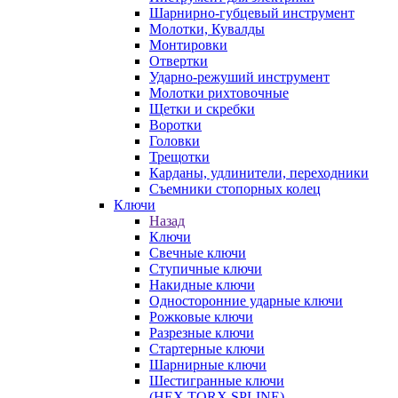
Шарнирно-губцевый инструмент
Молотки, Кувалды
Монтировки
Отвертки
Ударно-режуший инструмент
Молотки рихтовочные
Щетки и скребки
Воротки
Головки
Трещотки
Карданы, удлинители, переходники
Съемники стопорных колец
Ключи
Назад
Ключи
Свечные ключи
Ступичные ключи
Накидные ключи
Односторонние ударные ключи
Рожковые ключи
Разрезные ключи
Стартерные ключи
Шарнирные ключи
Шестигранные ключи
(HEX,TORX,SPLINE)