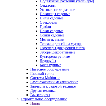
Подвязчики растений (тапенеры)
Секаторы
Умывальники дачные
Ножницы садовые
Пилы садовые
Сучкорезы
Грабли
Ножи садовые
Совки садовые
Мотыги, тяпки
Тележки для сбора мусора
Скреперы для уборки снега
Заборы декоративные
Кусторезы ручные
Ледорубы
Косы ручные
Навесное оборудование
Газовый гриль
Система Multimate
Газонокосилки механические
Запчасти к садовой технике
Другая техника
Высоторезы
Строительное оборудование
Назад